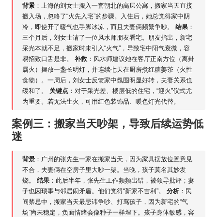
背景
：上海的刘女士搬入一套朝北的高层公寓，搬家当天直接
搬入场，忽略了“火先入宅”的步骤。入住后，她总觉得家中阴
冷，即使开了暖气也手脚冰凉，而且夫妻俩频繁争吵。
结果
：
三个月后，刘女士请了一位风水师朋友看宅。朋友指出，新宅
采光本就不足，搬家时未引入“火气”，导致宅中阳气衰微，容
易招致口舌是非。
补救
：风水师建议她在客厅正南方位（离卦
属火）摆放一盏长明灯，并连续七天在厨房煮红糖姜茶（火性
食物）。一周后，刘女士反馈家中氛围明显好转，夫妻关系也
缓和了。
关键点
：对于采光差、楼层低的住宅，“迎火”仪式尤
为重要。若无法生火，可用红色装饰品、暖色灯光代替。
案例三：搬家当天吵架，导致后续运势低
迷
背景
：广州的张先生一家在搬家当天，因为家具摆放位置意见
不合，夫妻俩在空房子里大吵一架。当晚，孩子莫名其妙发
烧。
结果
：此后半年，张先生工作频频出错，被领导批评；妻
子也因琐事与邻居闹矛盾。他们觉得“新家不吉利”。
分析
：民
间禁忌中，搬家当天最忌讳争吵、打骂孩子，因为新宅的“气
场”尚未稳定，负面情绪会像种子一样埋下。孩子身体敏感，容