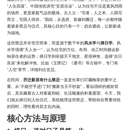
“人生四喜”。中国传统讲究“安居乐业”，认为住宅不仅是遮风挡雨
的场所，更是家庭气运的载体。古人云：“宅者，人之本。人因宅
而立，宅因人得存。”因此，从选房、装修到搬迁，每一步都伴随
着诸多禁忌与仪式，其核心目的只有一个：趋吉避凶，让新家成
为福地。
这些禁忌并非凭空而来，而是源于数千年的
风水
学
与
择日学
。风
水学强调“天人合一”，认为住宅的方位、布局、动工时间都会影
响居住者的运势；择日学则依据天干地支、星宿神煞，选择“吉日
良辰”来化解冲煞。比如《玉匣记》《通书》等古籍中，专门有
“入宅”章节，详细列出宜忌。
在民间，
乔迁新居有什么禁忌
一直是长辈们叮嘱晚辈的重中之
重。从“不能空手进门”到“搬家当天不吵架”，看似琐碎的规矩背
后，其实藏着古人对家庭和睦、生活顺遂的朴素愿望。今天，我
们就从择日到入伙仪式，系统梳理这些禁忌，帮助你在尊重传统
的同时，理性看待其文化内涵。
核心方法与原理