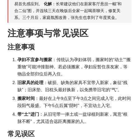
易首先感应到。
化解
：长辈建议他们在新家客厅悬挂一幅“和
合二仙”图，并连续三天在晚饭后全家一起喝茶聊天，修复关
系。三个月后，家庭氛围改善，张先生也拿到了年度奖金。
注意事项与常见误区
注意事项
孕妇不宜参与搬家
：传统认为孕妇体弱，搬家时的“动土”“搬
重物”可能冲撞胎神。若必须搬家，孕妇应暂住亲友家，等
物品全部归位后再入住。
旧家具的处理
：破损、缺角的家具不宜带入新家，象征“残
缺”；旧床垫、旧枕头最好换新，以免携带旧宅的“气”。
搬家时间
：最好在上午9点至下午3点之间完成入宅，此时间
段阳气最盛。下午5点后属“阴时”，不宜动土入宅。
带“土”进门
：从旧宅带一捧土或一盆绿植到新家，寓意“根
脉不断”，尤其适合远距离搬家的人。
常见误区