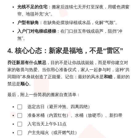
光线不足的住宅
：搬家后连续七天开灯至深夜，用暖色调窗
帘、地毯补充“火”。
户型有缺角
：在缺角处摆放绿植或水晶，化解“气散”。
入户门对电梯或楼梯
：在门口挂五帝钱或葫芦，阻挡“冲
煞”。
4. 核心心态：新家是福地，不是“雷区”
乔迁新居有什么禁忌
，目的不是让你战战兢兢，而是帮你建立对
家的敬畏与热爱。当你用心准备仪式，家人一起参与时，这种“共
同期待”本身就创造了正能量。记住：最好的风水是
和睦
，最好的
禁忌是
顺心
。
最后，附上一份简易的搬家自查清单：
选定吉日（避开冲煞、四离四绝）
准备米桶（内置红包）、水桶（放硬币）、新扫帚
入宅当天上午9-11点
户主先端火（或开燃气灶）