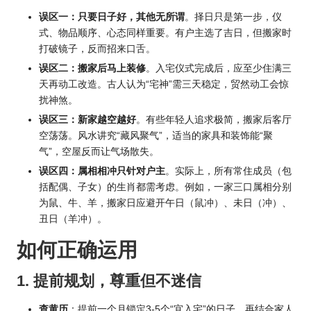
误区一：只要日子好，其他无所谓
。择日只是第一步，仪
式、物品顺序、心态同样重要。有户主选了吉日，但搬家时
打破镜子，反而招来口舌。
误区二：搬家后马上装修
。入宅仪式完成后，应至少住满三
天再动工改造。古人认为“宅神”需三天稳定，贸然动工会惊
扰神煞。
误区三：新家越空越好
。有些年轻人追求极简，搬家后客厅
空荡荡。风水讲究“藏风聚气”，适当的家具和装饰能“聚
气”，空屋反而让气场散失。
误区四：属相相冲只针对户主
。实际上，所有常住成员（包
括配偶、子女）的生肖都需考虑。例如，一家三口属相分别
为鼠、牛、羊，搬家日应避开午日（鼠冲）、未日（冲）、
丑日（羊冲）。
如何正确运用
1. 提前规划，尊重但不迷信
查黄历
：提前一个月锁定3-5个“宜入宅”的日子，再结合家人