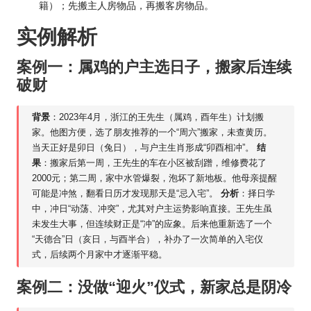
籍）；先搬主人房物品，再搬客房物品。
实例解析
案例一：属鸡的户主选日子，搬家后连续
破财
背景
：2023年4月，浙江的王先生（属鸡，酉年生）计划搬
家。他图方便，选了朋友推荐的一个“周六”搬家，未查黄历。
当天正好是卯日（兔日），与户主生肖形成“卯酉相冲”。
结
果
：搬家后第一周，王先生的车在小区被刮蹭，维修费花了
2000元；第二周，家中水管爆裂，泡坏了新地板。他母亲提醒
可能是冲煞，翻看日历才发现那天是“忌入宅”。
分析
：择日学
中，冲日“动荡、冲突”，尤其对户主运势影响直接。王先生虽
未发生大事，但连续财正是“冲”的应象。后来他重新选了一个
“天德合”日（亥日，与酉半合），补办了一次简单的入宅仪
式，后续两个月家中才逐渐平稳。
案例二：没做“迎火”仪式，新家总是阴冷