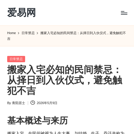
爱易网
Skip
to
公
content
历
Home
日常禁忌
搬家入宅必知的民间禁忌：从择日到入伙仪式，避免触犯不
阳
吉
历
转
农
Posted
日常禁忌
历
in
搬家入宅必知的民间禁忌：
阴
从择日到入伙仪式，避免触
历
查
犯不吉
询
_2ebc.com
By
青阳居士
2026年5月9日
Posted
by
基本概述与来历
搬家入宅，在民间被视为人生大事，与结婚、生子、乔迁并称为