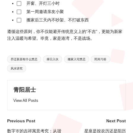
开窗、开灯三小时
第一周邀请亲友小聚
搬家后三天内不吵架、不打破东西
遵循这些原则，你不仅能避开传统意义上的“不吉”，更能为新家
注入温暖与希望。毕竟，家是港湾，不是战场。
Tags:
乔迁新居有什么禁忌
择日入伙
搬家入宅禁忌
民间习俗
风水讲究
青阳居士
View All Posts
Post
Previous Post
Next Post
navigation
数字‘8’的吉祥寓意考究：从谐
星座是按农历还是阳历