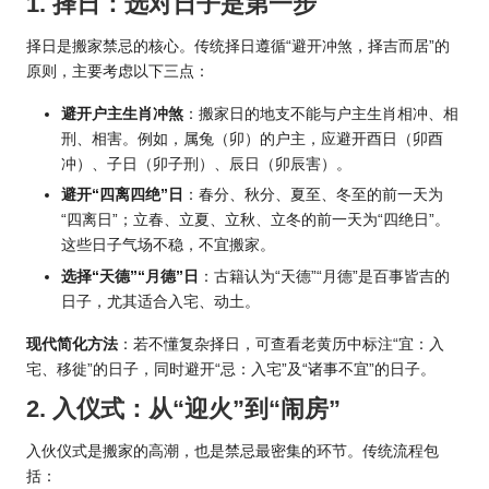
1. 择日：选对日子是第一步
择日是搬家禁忌的核心。传统择日遵循“避开冲煞，择吉而居”的
原则，主要考虑以下三点：
避开户主
生肖
冲煞
：搬家日的地支不能与户主生肖相冲、相
刑、相害。例如，属兔（卯）的户主，应避开酉日（卯酉
冲）、子日（卯子刑）、辰日（卯辰害）。
避开“四离四绝”日
：春分、秋分、夏至、冬至的前一天为
“四离日”；立春、立夏、立秋、立冬的前一天为“四绝日”。
这些日子气场不稳，不宜搬家。
选择“天德”“月德”日
：古籍认为“天德”“月德”是百事皆吉的
日子，尤其适合入宅、动土。
现代简化方法
：若不懂复杂择日，可查看老
黄历
中标注“宜：入
宅、移徙”的日子，同时避开“忌：入宅”及“诸事不宜”的日子。
2. 入仪式：从“迎火”到“闹房”
入伙仪式是搬家的高潮，也是禁忌最密集的环节。传统流程包
括：