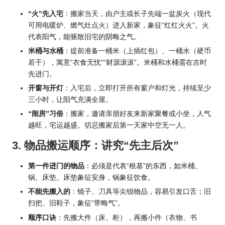
“火”先入宅
：搬家当天，由户主或长子先端一盆炭火（现代
可用电暖炉、燃气灶点火）进入新家，象征“红红火火”。火
代表阳气，能驱散旧宅的阴晦之气。
米桶与水桶
：提前准备一桶米（上插红包）、一桶水（硬币
若干），寓意“衣食无忧”“财源滚滚”。米桶和水桶需在吉时
先进门。
开窗与开灯
：入宅后，立即打开所有窗户和灯光，持续至少
三小时，让阳气充满全屋。
“闹房”习俗
：搬家，邀请亲朋好友来新家聚餐或小坐，人气
越旺，宅运越盛。切忌搬家后第一天家中空无一人。
3. 物品搬运顺序：讲究“先主后次”
第一件进门的物品
：必须是代表“根基”的东西，如米桶、
锅、床垫。床垫象征安身，锅象征饮食。
不能先搬入的
：镜子、刀具等尖锐物品，容易引发口舌；旧
扫把、旧鞋子，象征“带晦气”。
顺序口诀
：先搬大件（床、柜），再搬小件（衣物、书