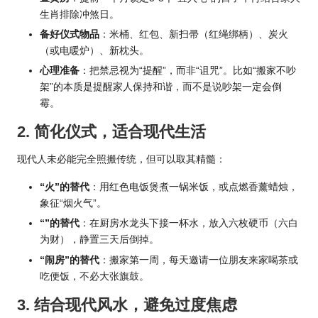
生肖排除冲煞日。
备好仪式物品
：米桶、红包、新扫帚（红绳绑柄）、炭火
（或电暖炉）、新枕头。
心理准备
：把禁忌视为“提醒”，而非“诅咒”。比如“搬家不吵
架”的本质是提醒家人保持和谐，而不是说吵架一定会倒
霉。
2. 简化仪式，适合现代生活
现代人未必能完全照搬传统，但可以取其精髓：
“火”的替代
：用红色电饭煲煮一锅米饭，或点燃香薰蜡烛，
象征“烟火气”。
“”的替代
：在厨房水龙头下接一杯水，放入六枚硬币（六白
为财），静置三天后倒掉。
“闹房”的替代
：搬家第一周，每天邀请一位朋友来家喝茶或
吃便饭，不必大张旗鼓。
3. 结合现代风水，避免过度焦虑