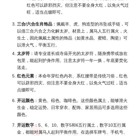
红色可以辟邪挡灾。但注意不要全身大红，以免火气过
旺，适当点缀即可。
三合/六合生肖饰品
：佩戴羊、虎、狗造型的吊坠或手链，可
以借三合六合之力化解太岁。材质上，属马人五行属火，火
生土，因此佩戴土属性的饰品（如黄水晶、蜜蜡、陶瓷）可
以泄火气，平衡五行。
太岁符
：请专业道长或寺庙开光的太岁符，随身携带或放在
包里，能起到护身作用。注意太岁符一年一换，年底要焚化
送走。
红色元素
：本命年穿红色内衣、系红腰带是传统习俗，红色
可以辟邪挡灾。但注意不要全身大红，以免火气过旺，适当
点缀即可。
开运颜色
：黄色、棕色、咖啡色。这些颜色属土，能够泄火
生金，稳定运势。日常穿衣、配饰、家居用品可多选用这些
颜色。
开运数字
：5、6、10。数字5和6五行属土，数字10五行属
金，都能对属马人起到平衡作用。在选择车牌号、手机号、