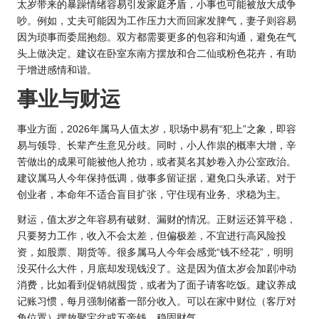
太岁带来的暴躁情绪容易引发家庭矛盾，小事也可能被放大成争
吵。例如，丈夫可能因为工作压力大而回家发脾气，妻子则容易
因为琐事而委屈抱怨。双方都需要更多的包容和沟通，避免在气
头上做决定。建议在卧室东南方摆放和合二仙或粉色花卉，有助
于增进感情和谐。
事业与财运
事业方面，
2026年属
马人值太岁，职场中易有“犯上”之象，即容
易与领导、长辈产生意见分歧。同时，小人作祟的概率大增，辛
苦做出的成果可能被他人抢功，或者莫名其妙卷入办公室政治。
建议属马人今年保持低调，做事多留证据，避免口头承诺。对于
创业者，本命年不适合盲目扩张，守住现有业务、求稳为主。
财运，值太岁之年容易有破财、漏财的情况。正财运还算平稳，
只要努力工作，收入不会太差，但偏极差，不宜进行高风险投
资，如股票、期货等。很多属马人今年会感觉“钱不经花”，明明
没买什么大件，月底却发现钱没了。这是因为值太岁会加剧冲动
消费，比如看到促销就囤货，或者为了面子请客吃饭。建议养成
记账习惯，每月强制储蓄一部分收入。可以在家中财位（客厅对
角位置）摆放聚宝盆或五帝钱，稳固财气。