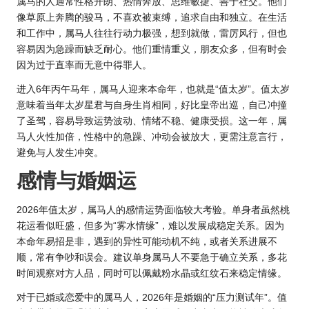
属马的人通常性格开朗、热情奔放、思维敏捷、善于社交。他们
像草原上奔腾的骏马，不喜欢被束缚，追求自由和独立。在生活
和工作中，属马人往往行动力极强，想到就做，雷厉风行，但也
容易因为急躁而缺乏耐心。他们重情重义，朋友众多，但有时会
因为过于直率而无意中得罪人。
进入6年丙午马年，属马人迎来本命年，也就是“值太岁”。值太岁
意味着当年太岁星君与自身生肖相同，好比皇帝出巡，自己冲撞
了圣驾，容易导致运势波动、情绪不稳、健康受损。这一年，属
马人火性加倍，性格中的急躁、冲动会被放大，更需注意言行，
避免与人发生冲突。
感情与婚姻运
2026年值
太岁，属马人的感情运势面临较大考验。单身者虽然桃
花运看似旺盛，但多为“雾水情缘”，难以发展成稳定关系。因为
本命年易招是非，遇到的异性可能动机不纯，或者关系进展不
顺，常有争吵和误会。建议单身属马人不要急于确立关系，多花
时间观察对方人品，同时可以佩戴粉水晶或红纹石来稳定情缘。
对于已婚或恋爱中的属马人，2026年是婚姻的“压力测试年”。值