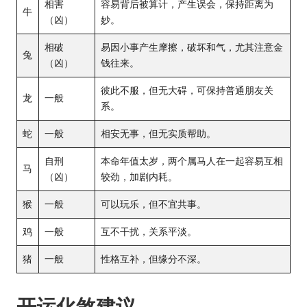
相害
容易背后被算计，产生误会，保持距离为
牛
（凶）
妙。
相破
易因小事产生摩擦，破坏和气，尤其注意金
兔
（凶）
钱往来。
彼此不服，但无大碍，可保持普通朋友关
龙
一般
系。
蛇
一般
相安无事，但无实质帮助。
自刑
本命年值太岁，两个属马人在一起容易互相
马
（凶）
较劲，加剧内耗。
猴
一般
可以玩乐，但不宜共事。
鸡
一般
互不干扰，关系平淡。
猪
一般
性格互补，但缘分不深。