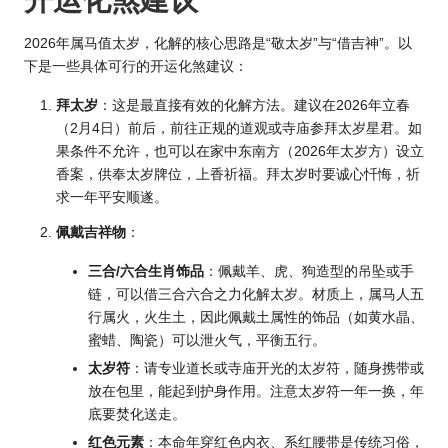
开运化煞建议
2026年属马值太岁，化解的核心思路是“敬太岁”与“借吉神”。以
下是一些具体可行的开运化煞建议：
拜太岁
：这是最直接有效的化解方法。建议在
2026年立
春
（2月4日）前后，前往正规的道观或寺庙参拜太岁星君。如
果条件不允许，也可以在家中东南方（2026年太岁方）设立
香案，供奉太岁牌位，上香祈福。拜太岁时要诚心忏悔，祈
求一年平安顺遂。
佩戴吉祥物
：
三合/六合生肖饰品
：佩戴羊、虎、狗造型的吊坠或手
链，可以借三合六合之力化解太岁。材质上，属马人五
行属火，火生土，因此佩戴土属性的饰品（如黄水晶、
蜜蜡、陶瓷）可以泄火气，平衡五行。
太岁符
：请专业道长或寺庙开光的太岁符，随身携带或
放在包里，能起到护身作用。注意太岁符一年一换，年
底要焚化送走。
红色元素
：
本命年穿红色
内衣、系红腰带是传统习俗，