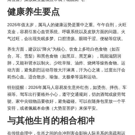
健康养生要点
2026年值太岁，属马人的健康运势是重中之重。午午自刑，火旺
克金，容易引发心血管系统、呼吸系统以及皮肤方面的问题。火
气过旺，会出现失眠多梦、口腔溃疡、眼睛干涩、便秘等症状。
养生方面，建议以“降火”为核心。饮食上多吃白色食物（如百
合、耳、雪梨）和黑色食物（如黑豆、黑芝麻），既能滋阴润
肺，又能补肾水以制火。少吃辛辣、油炸、烧烤等燥热食物。运
动方面，避免剧烈运动导致大汗淋漓，汗为心之液，过度出汗会
耗伤心血。适合散步、瑜伽、太极拳等温和运动。
特别提醒：2
026年属马
人容易发生意外红伤，如烫伤、摔伤、车
祸等。驾车出行要格外小心，遵守交通规则，切勿酒驾或疲劳驾
驶。家中尖锐物品要收好，避免磕碰。可以在随身包里放一个平
安符，或者佩戴本命佛（大势至菩萨）来保平安。
与其他生肖的相合相冲
在传统命理中，生肖之间的合冲刑害会影响人际关系的亲疏和运