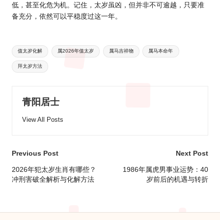
低，甚至化危为机。记住，太岁虽凶，但并非不可逾越，只要准
备充分，依然可以平稳度过这一年。
Tags:
值太岁化解
属2026年值太岁
属马吉祥物
属马本命年
拜太岁方法
青阳居士
View All Posts
Post
Previous Post
Next Post
navigation
2026年犯太岁生肖有哪些？
1986年属虎男事业运势：40
冲刑害破全解析与化解方法
岁前后的机遇与转折