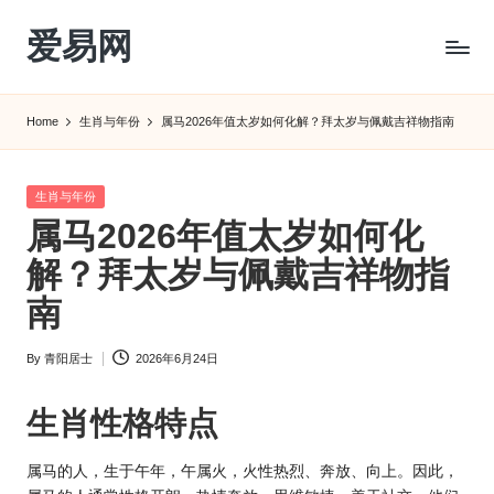
爱易网
Skip
to
公
content
历
Home
生肖与年份
属马2026年值太岁如何化解？拜太岁与佩戴吉祥物指南
阳
历
转
Posted
生肖与年份
农
in
属马2026年值太岁如何化
历
阴
解？拜太岁与佩戴吉祥物指
历
南
查
询
By
青阳居士
2026年6月24日
_2ebc.com
Posted
by
生肖性格特点
属马的人，生于午年，午属火，火性热烈、奔放、向上。因此，