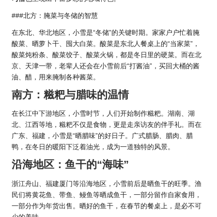
###北方：腌菜与冬储的智慧
在东北、华北地区，小雪是“冬储”的关键时期。家家户户忙着腌
酸菜、晒萝卜干、囤大白菜。酸菜是东北人餐桌上的“当家菜”，
酸菜炖粉条、酸菜饺子、酸菜火锅，都是冬日里的硬菜。而在北
京、天津一带，老辈人还会在小雪前后“打酱油”，买回大桶的酱
油、醋，用来腌制各种酱菜。
南方：糍粑与腊味的温情
在长江中下游地区，小雪时节，人们开始制作糍粑。湖南、湖
北、江西等地，糍粑不仅是食物，更是走亲访友的伴手礼。而在
广东、福建，小雪是“晒腊味”的好日子。广式腊肠、腊肉、腊
鸭，在冬日的暖阳下泛着油光，成为一道独特的风景。
沿海地区：鱼干的“海味”
浙江舟山、福建厦门等沿海地区，小雪前后是晒鱼干的旺季。渔
民们将黄花鱼、带鱼、鳗鱼等晒成鱼干，一部分留作自家食用，
一部分作为年货出售。晒好的鱼干，在春节的餐桌上，是必不可