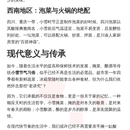
少的美味。
西南地区：泡菜与火锅的绝配
四川、重庆一带，小雪时节正是制作泡菜的好时候。四川泡菜以
其酸辣爽脆闻名，小雪前后气温适宜，泡菜不易变质，且发酵恰
到好处。一坛泡菜，可以搭配火锅、炒菜、拌面，是川渝人家厨
房里的“百搭神器”。
现代意义与传承
如今，随着生活水平的提高和保鲜技术的发展，腌菜、酿酒等传
统
小雪节气习俗
，似乎已经不再是生活的必需品。超市里一年四
季都有新鲜蔬菜，冰箱里随时能拿出各种食材。但为什么我们依
然怀念那些“老讲究”？
因为，它们承载的不仅仅是食物，更是一份关于家的记忆，一种
顺应天时的生活哲学。小雪腌菜，腌的是对冬天的敬畏，是对来
年春天的期盼；小雪酿酒，酿的是岁月的醇厚，是亲友团聚的温
情。
在现代快节奏的生活中，我们或许已经不再需要亲手腌一缸酸