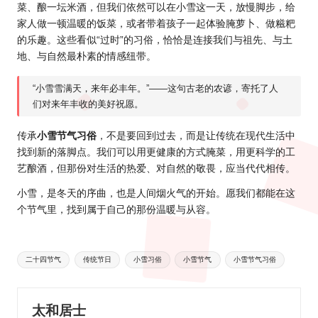
菜、酿一坛米酒，但我们依然可以在小雪这一天，放慢脚步，给
家人做一顿温暖的饭菜，或者带着孩子一起体验腌萝卜、做糍粑
的乐趣。这些看似“过时”的习俗，恰恰是连接我们与祖先、与土
地、与自然最朴素的情感纽带。
“小雪雪满天，来年必丰年。”——这句古老的农谚，寄托了人
们对来年丰收的美好祝愿。
传承
小雪节气习俗
，不是要回到过去，而是让传统在现代生活中
找到新的落脚点。我们可以用更健康的方式腌菜，用更科学的工
艺酿酒，但那份对生活的热爱、对自然的敬畏，应当代代相传。
小雪，是冬天的序曲，也是人间烟火气的开始。愿我们都能在这
个节气里，找到属于自己的那份温暖与从容。
Tags:
二十四节气
传统节日
小雪习俗
小雪节气
小雪节气习俗
太和居士