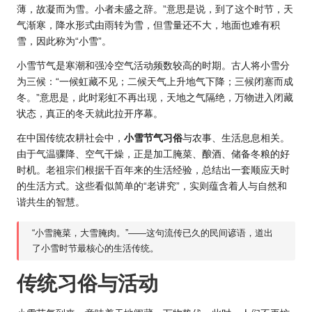
薄，故凝而为雪。小者未盛之辞。”意思是说，到了这个时节，天
气渐寒，降水形式由雨转为雪，但雪量还不大，地面也难有积
雪，因此称为“小雪”。
小雪节气是寒潮和强冷空气活动频数较高的时期。古人将小雪分
为三候：“一候虹藏不见；二候天气上升地气下降；三候闭塞而成
冬。”意思是，此时彩虹不再出现，天地之气隔绝，万物进入闭藏
状态，真正的冬天就此拉开序幕。
在中国传统农耕社会中，
小雪节气习俗
与农事、生活息息相关。
由于气温骤降、空气干燥，正是加工腌菜、酿酒、储备冬粮的好
时机。老祖宗们根据千百年来的生活经验，总结出一套顺应天时
的生活方式。这些看似简单的“老讲究”，实则蕴含着人与自然和
谐共生的智慧。
“小雪腌菜，大雪腌肉。”——这句流传已久的民间谚语，道出
了小雪时节最核心的生活传统。
传统习俗与活动