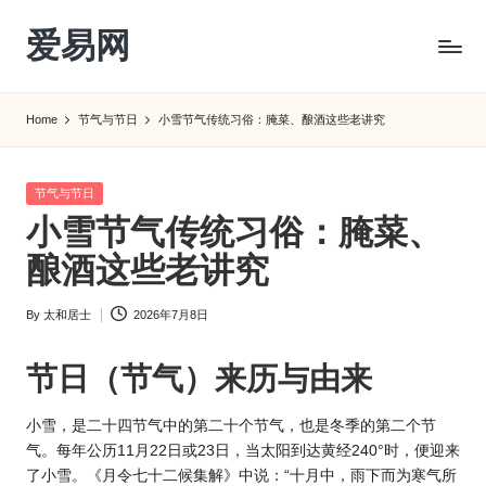
爱易网
Skip
to
公
content
历
Home
节气与节日
小雪节气传统习俗：腌菜、酿酒这些老讲究
阳
历
转
Posted
节气与节日
农
in
小雪节气传统习俗：腌菜、
历
阴
酿酒这些老讲究
历
查
By
太和居士
2026年7月8日
Posted
询
by
_2ebc.com
节日（节气）来历与由来
小雪，是二十四节气中的第二十个节气，也是冬季的第二个节
气。每年公历11月22日或23日，当太阳到达黄经240°时，便迎来
了小雪。《月令七十二候集解》中说：“十月中，雨下而为寒气所