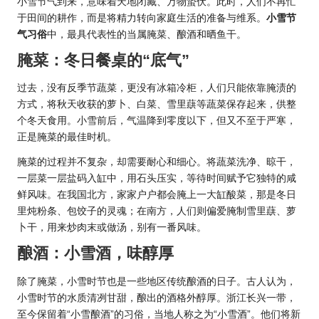
小雪节气到来，意味着天地闭藏、万物蛰伏。此时，人们不再忙
于田间的耕作，而是将精力转向家庭生活的准备与维系。
小雪节
气习俗
中，最具代表性的当属腌菜、酿酒和晒鱼干。
腌菜：冬日餐桌的“底气”
过去，没有反季节蔬菜，更没有冰箱冷柜，人们只能依靠腌渍的
方式，将秋天收获的萝卜、白菜、雪里蕻等蔬菜保存起来，供整
个冬天食用。小雪前后，气温降到零度以下，但又不至于严寒，
正是腌菜的最佳时机。
腌菜的过程并不复杂，却需要耐心和细心。将蔬菜洗净、晾干，
一层菜一层盐码入缸中，用石头压实，等待时间赋予它独特的咸
鲜风味。在我国北方，家家户户都会腌上一大缸酸菜，那是冬日
里炖粉条、包饺子的灵魂；在南方，人们则偏爱腌制雪里蕻、萝
卜干，用来炒肉末或做汤，别有一番风味。
酿酒：小雪酒，味醇厚
除了腌菜，小雪时节也是一些地区传统酿酒的日子。古人认为，
小雪时节的水质清冽甘甜，酿出的酒格外醇厚。浙江长兴一带，
至今保留着“小雪酿酒”的习俗，当地人称之为“小雪酒”。他们将新