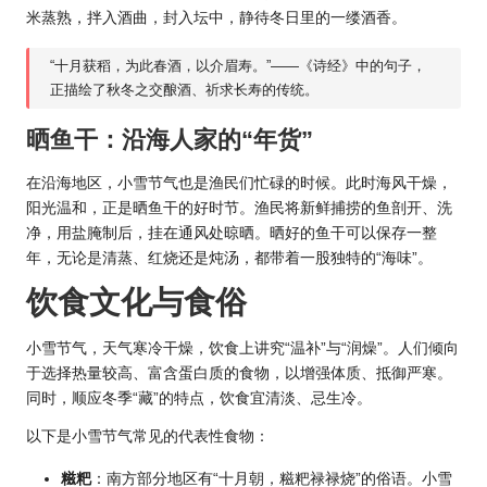
米蒸熟，拌入酒曲，封入坛中，静待冬日里的一缕酒香。
“十月获稻，为此春酒，以介眉寿。”——《诗经》中的句子，
正描绘了秋冬之交酿酒、祈求长寿的传统。
晒鱼干：沿海人家的“年货”
在沿海地区，小雪节气也是渔民们忙碌的时候。此时海风干燥，
阳光温和，正是晒鱼干的好时节。渔民将新鲜捕捞的鱼剖开、洗
净，用盐腌制后，挂在通风处晾晒。晒好的鱼干可以保存一整
年，无论是清蒸、红烧还是炖汤，都带着一股独特的“海味”。
饮食文化与食俗
小雪节气，天气寒冷干燥，饮食上讲究“温补”与“润燥”。人们倾向
于选择热量较高、富含蛋白质的食物，以增强体质、抵御严寒。
同时，顺应冬季“藏”的特点，饮食宜清淡、忌生冷。
以下是小雪节气常见的代表性食物：
糍粑
：南方部分地区有“十月朝，糍粑禄禄烧”的俗语。小雪