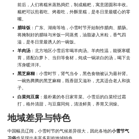
前后，人们将糯米蒸熟捣烂，制成糍粑，寓意团圆和丰收。
糍粑可以煎着吃、烤着吃，外酥里糯，是冬日里最暖心的零
嘴。
腊味饭
：广东、湖南等地，小雪时节开始制作腊肉、腊肠。
将腌制好的腊味与米饭一同蒸煮，油脂渗入米粒，香气四
溢，是冬日里最诱人的一碗饭。
羊肉汤
：北方地区小雪后常喝羊肉汤。羊肉性温，能驱寒暖
胃，搭配白萝卜、当归等食材，炖成一锅浓白的汤，喝下去
浑身暖洋洋。
黑芝麻糊
：小雪时节，肾气当令，黑色食物被认为最补肾。
一碗热腾腾的黑芝麻糊，既香甜又滋补，尤其适合老人和孩
子。
白菜炖豆腐
：最朴素的冬日家常菜。小雪后的白菜经过霜
打，格外清甜，与豆腐同炖，清淡鲜美，养胃又润燥。
地域差异与特色
中国幅员辽阔，小雪时节的气候差异很大，因此各地的
小雪节气
习俗
也呈现出丰富多彩的地域特色。