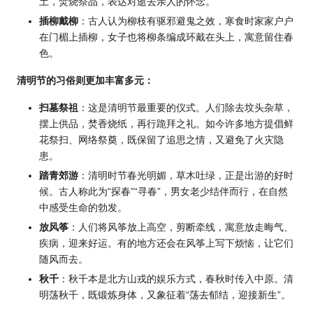
土，焚烧祭品，表达对逝去亲人的怀念。
插柳戴柳
：古人认为柳枝有驱邪避鬼之效，寒食时家家户户
在门楣上插柳，女子也将柳条编成环戴在头上，寓意留住春
色。
清明节的习俗则更加丰富多元：
扫墓祭祖
：这是清明节最重要的仪式。人们除去坟头杂草，
摆上供品，焚香烧纸，再行跪拜之礼。如今许多地方提倡鲜
花祭扫、网络祭奠，既保留了追思之情，又避免了火灾隐
患。
踏青郊游
：清明时节春光明媚，草木吐绿，正是出游的好时
候。古人称此为“探春”“寻春”，男女老少结伴而行，在自然
中感受生命的勃发。
放风筝
：人们将风筝放上高空，剪断牵线，寓意放走晦气、
疾病，迎来好运。有的地方还会在风筝上写下烦恼，让它们
随风而去。
秋千
：秋千本是北方山戎的娱乐方式，春秋时传入中原。清
明荡秋千，既锻炼身体，又象征着“荡去郁结，迎接新生”。