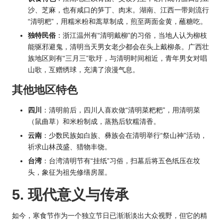
沙、芝麻，也有咸口的笋丁、肉末。湖南、江西一带则流行
“清明粑”，用糯米粉和蒿草制成，煎至两面金黄，蘸糖吃。
独特民俗
：浙江温州有“清明戴柳”的习俗，当地人认为柳枝
能驱邪避鬼，清明当天男女老少都会在头上戴柳条。广西壮
族地区则有“三月三”歌圩，与清明时间相近，青年男女对唱
山歌，互赠绣球，充满了浪漫气息。
其他地区特色
四川
：清明前后，四川人喜欢做“清明菜粑粑”，用清明菜
（鼠曲草）和米粉制成，蒸熟后软糯清香。
云南
：少数民族如白族、彝族会在清明举行“祭山神”活动，
祈求山林茂盛、猎物丰饶。
台湾
：台湾清明节有“挂纸”习俗，扫墓后将五色纸压在坟
头，象征为祖先修缮房屋。
5. 现代意义与传承
如今，寒食节作为一个独立节日已渐渐淡出大众视野，但它的精