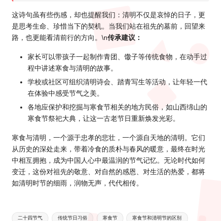
这诗句虽有些伤感，却也提醒我们：清明不仅是哀悼的日子，更
是思考生命、珍惜当下的契机。当我们站在祖先的墓前，回望来
路，也更能看清前行的方向。\n
传承建议：
家长可以带孩子一起制作青团、馓子等传统食物，在动手过
程中讲述寒食与清明的故事。
学校或社区可组织清明诗会、踏青写生等活动，让年轻一代
在体验中感受节气之美。
各地应保护和挖掘与寒食节相关的地方民俗，如山西绵山的
寒食节祭祀大典，让这一古老节日重新焕发光彩。
寒食与清明，一个源于忠孝的悲壮，一个源自天地的清明。它们
从历史的深处走来，带着冷食的质朴与春风的暖意，最终在时光
中相互拥抱，成为中国人心中最温润的节气记忆。无论时代如何
变迁，这份对祖先的敬意、对自然的感恩、对生活的热爱，都将
如清明时节的细雨，润物无声，代代相传。
Tags:
二十四节气
传统节日习俗
寒食节
寒食节和清明节的区别