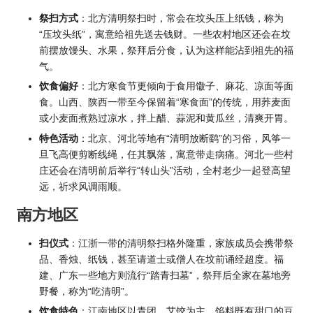
祭扫方式
：北方清明祭扫时，常会在坟头压上纸钱，称为
“压坟头纸”，寓意给祖先送去钱财。一些农村地区还会在坟
前摆放馒头、水果，祭拜后分食，认为这样能沾到祖先的福
气。
饮食偏好
：北方寒食节更倾向于食用馓子、麻花、凉面等面
食。山西、陕西一带至今保留着“寒食面”的传统，用荞麦面
或小麦面煮熟过凉水，拌上醋、蒜泥和黄瓜丝，清爽开胃。
特色活动
：北京、河北等地有“清明放断鹞”的习俗，风筝一
旦飞高便剪断线绳，任其飘落，寓意带走病痛。河北一些村
庄还会在清明前后举行“转山头”活动，全村老少一起登高望
远，祈求风调雨顺。
南方地区
扫仪式
：江浙一带的清明祭扫格外隆重，家族成员会携带祭
品、香烛、纸钱，甚至请道士或僧人在坟前诵经超度。福
建、广东一些地方则流行“踏青扫墓”，祭拜后全家在墓地旁
野餐，称为“吃清明”。
饮食特色
：江南地区以青团、艾饺为主，馅料既有甜口的豆