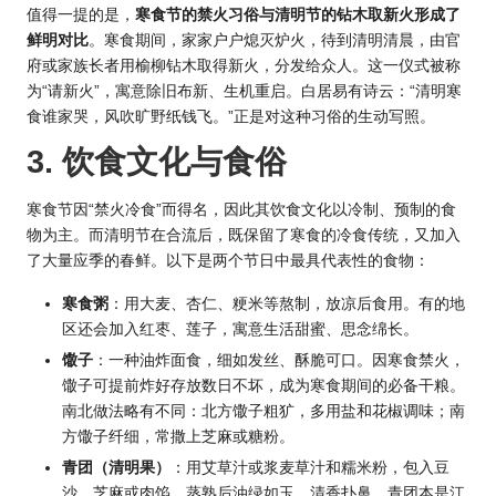
值得一提的是，
寒食节的禁火习俗与清明节的钻木取新火形成了
鲜明对比
。寒食期间，家家户户熄灭炉火，待到清明清晨，由官
府或家族长者用榆柳钻木取得新火，分发给众人。这一仪式被称
为“请新火”，寓意除旧布新、生机重启。白居易有诗云：“清明寒
食谁家哭，风吹旷野纸钱飞。”正是对这种习俗的生动写照。
3. 饮食文化与食俗
寒食节因“禁火冷食”而得名，因此其饮食文化以冷制、预制的食
物为主。而清明节在合流后，既保留了寒食的冷食传统，又加入
了大量应季的春鲜。以下是两个节日中最具代表性的食物：
寒食粥
：用大麦、杏仁、粳米等熬制，放凉后食用。有的地
区还会加入红枣、莲子，寓意生活甜蜜、思念绵长。
馓子
：一种油炸面食，细如发丝、酥脆可口。因寒食禁火，
馓子可提前炸好存放数日不坏，成为寒食期间的必备干粮。
南北做法略有不同：北方馓子粗犷，多用盐和花椒调味；南
方馓子纤细，常撒上芝麻或糖粉。
青团（清明果）
：用艾草汁或浆麦草汁和糯米粉，包入豆
沙、芝麻或肉馅，蒸熟后油绿如玉、清香扑鼻。青团本是江