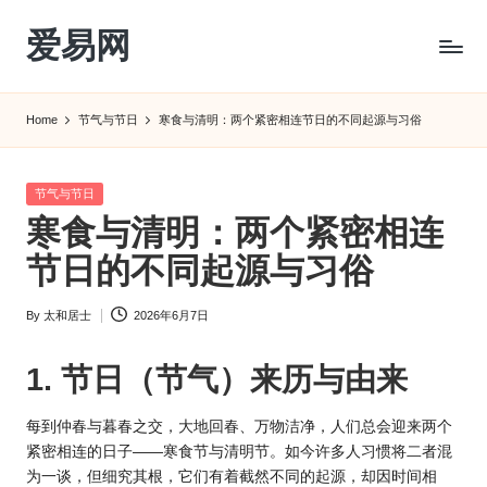
爱易网
Skip
to
公
content
历
Home
节气与节日
寒食与清明：两个紧密相连节日的不同起源与习俗
阳
历
转
Posted
节气与节日
农
in
寒食与清明：两个紧密相连
历
阴
节日的不同起源与习俗
历
查
By
太和居士
2026年6月7日
Posted
询
by
_2ebc.com
1. 节日（节气）来历与由来
每到仲春与暮春之交，大地回春、万物洁净，人们总会迎来两个
紧密相连的日子——寒食节与清明节。如今许多人习惯将二者混
为一谈，但细究其根，它们有着截然不同的起源，却因时间相