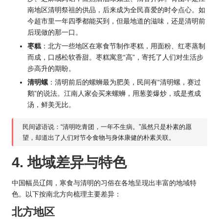
南地区清明祭祖的供品，后来成为全民喜爱的时令点心。如
今超市里一年四季都能买到，但最地道的滋味，还是清明前
后现做的那一口。
枣糕
：北方一些地区在寒食节制作枣糕，用面粉、红枣蒸制
而成，口感松软香甜。枣糕寓意“高”，寄托了人们对生活步
步高升的期盼。
清明螺
：清明前后的螺蛳最为肥美，民间有“清明螺，赛过
鹅”的说法。江南人家会买来螺蛳，用葱姜爆炒，或是煮成
汤，鲜美无比。
民间谚语说：“清明吃青团，一年不生病。”虽然只是朴素的愿
望，却道出了人们对节令食物与身体康健的朴素关联。
4. 地域差异与特色
中国幅员辽阔，寒食与清明的习俗在各地呈现出丰富的地域特
色。以下按南北方向梳理主要差异：
北方地区