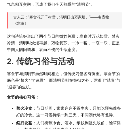
气息相互交融，形成了我们今天熟悉的“清明节”。
古人云：“寒食花开千树雪，清明日出万家烟。”——韦应物
《寒食》
这句诗恰好道出了两个节日的微妙关联：寒食时万花如雪、禁火
冷清，清明时炊烟再起、万物复苏。一冷一暖，一哀一乐，正是
中国人阴阳调和、哀而不伤的生命态度。
2. 传统习俗与活动
寒食节与清明节虽然时间相近，但传统习俗各有侧重。寒食节的
底色是“禁火”与“追思”，而清明节则在祭扫之外，更添了“踏青”与
“迎春”的生机。
食节的核心习俗：
禁火冷食
：节日期间，家家户户不得生火，只能吃预先准备
好的冷食。这一习俗持续一到三天，不同朝代略有差异。
祭扫坟墓
：人们携带冷食、酒水、纸钱到祖先坟前，除草添