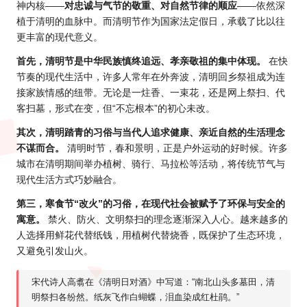
神内核——
对忠诚与气节的敬重、对自然节律的顺应
——依然深
植于清明的血脉中。而清明节作为国家法定假日，承载了比以往
更丰富的现代意义。
首先，清明节是中华民族慎终追远、孝亲敬祖的集中体现。
在快
节奏的现代生活中，许多人常年在外奔波，清明回乡祭祖成为连
接家族情感的纽带。无论是一炷香、一束花，还是网上祭扫、代
客扫墓，形式在变，但“不忘根本”的初心未改。
其次，清明踏青的习俗与当代人追求健康、亲近自然的生活理念
不谋而合。
清明时节，春和景明，正是户外运动的好时候。许多
城市在清明期间举办植树、骑行、马拉松等活动，将传统节气与
现代生活方式巧妙融合。
第三，寒食节“改火”的习俗，在现代社会被赋予了环保与安全的
寓意。
禁火、防火、文明祭扫的理念逐渐深入人心。越来越多的
人选择用鲜花代替纸钱，用植树代替烧香，既保护了生态环境，
又避免引发山火。
宋代诗人高翥在《清明日对酒》中写道：“南北山头多墓田，清
明祭扫各纷然。纸灰飞作白蝴蝶，泪血染成红杜鹃。”