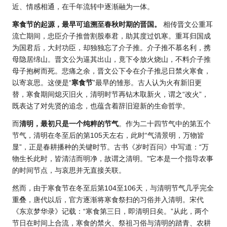
近、情感相通，在千年流转中逐渐融为一体。
寒食节的起源，最早可追溯至春秋时期的晋国。
相传晋文公重耳
流亡期间，忠臣介子推曾割股奉君，助其度过饥寒。重耳归国成
为国君后，大封功臣，却独独忘了介子推。介子推不慕名利，携
母隐居绵山。晋文公为逼其出山，竟下令放火烧山，不料介子推
母子抱树而死。悲痛之余，晋文公下令在介子推忌日禁火寒食，
以寄哀思。这便是“
寒食节
”最早的雏形。古人认为火有新旧更
替，寒食期间熄灭旧火，清明时节再钻木取新火，谓之“改火”，
既表达了对先贤的追念，也蕴含着辞旧迎新的生命哲学。
而
清明，最初只是一个纯粹的节气
。作为二十四节气中的第五个
节气，清明在冬至后的第105天左右，此时“气清景明，万物皆
显”，正是春耕播种的关键时节。古书《岁时百问》中写道：“万
物生长此时，皆清洁而明净，故谓之清明。”它本是一个指导农事
的时间节点，与哀思并无直接关联。
然而，由于寒食节在冬至后第104至106天，与清明节气几乎完全
重叠，唐代以后，官方逐渐将寒食祭扫的习俗并入清明。宋代
《东京梦华录》记载：“寒食第三日，即清明日矣。”从此，两个
节日在时间上合流，寒食的禁火、祭祖习俗与清明的踏青、农耕