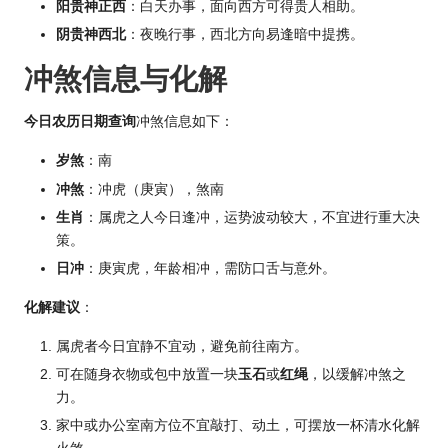
阳贵神正西
：白天办事，面向西方可得贵人相助。
阴贵神西北
：夜晚行事，西北方向易逢暗中提携。
冲煞信息与化解
今日农历日期查询
冲煞信息如下：
岁煞
：南
冲煞
：冲虎（庚寅），煞南
生肖
：属虎之人今日逢冲，运势波动较大，不宜进行重大决
策。
日冲
：庚寅虎，年龄相冲，需防口舌与意外。
化解建议
：
属虎者今日宜静不宜动，避免前往南方。
可在随身衣物或包中放置一块
玉石
或
红绳
，以缓解冲煞之
力。
家中或办公室南方位不宜敲打、动土，可摆放一杯清水化解