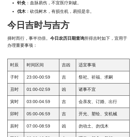
针灸
：血脉易伤，不宜医疗刺破。
伐木
：砍伐树木，有损生机，易招是非。
今日吉时与吉方
择时而行，事半功倍。
今日农历日期查询
所得吉时如下，宜用于
办理重要事项：
时辰
时间区间
吉凶
适宜事项
子时
23:00-00:59
吉
祭祀、祈福、求嗣
丑时
01:00-02:59
凶
诸事不宜
寅时
03:00-04:59
吉
会亲友、订婚、出行
卯时
05:00-06:59
吉
开光、塑绘、安机械
辰时
07:00-08:59
凶
勿动土、勿伐木