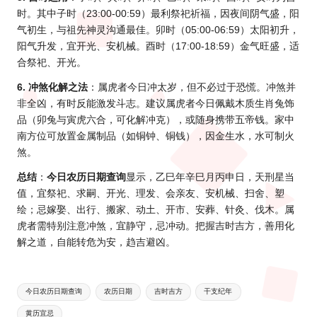
时。其中子时（23:00-00:59）最利祭祀祈福，因夜间阴气盛，阳
气初生，与祖先神灵沟通最佳。卯时（05:00-06:59）太阳初升，
阳气升发，宜开光、安机械。酉时（17:00-18:59）金气旺盛，适
合祭祀、开光。
6. 冲煞化解之法
：属虎者今日冲太岁，但不必过于恐慌。冲煞并
非全凶，有时反能激发斗志。建议属虎者今日佩戴木质生肖兔饰
品（卯兔与寅虎六合，可化解冲克），或随身携带五帝钱。家中
南方位可放置金属制品（如铜钟、铜钱），因金生水，水可制火
煞。
总结
：
今日农历日期查询
显示，乙巳年辛巳月丙申日，天刑星当
值，宜祭祀、求嗣、开光、理发、会亲友、安机械、扫舍、塑
绘；忌嫁娶、出行、搬家、动土、开市、安葬、针灸、伐木。属
虎者需特别注意冲煞，宜静守，忌冲动。把握吉时吉方，善用化
解之道，自能转危为安，趋吉避凶。
Tags:
今日农历日期查询
农历日期
吉时吉方
干支纪年
黄历宜忌