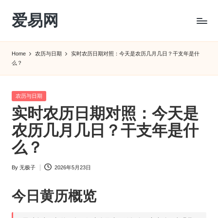
爱易网
Skip
to
公
content
历
Home
农历与日期
实时农历日期对照：今天是农历几月几日？干支年是什
阳
么？
历
转
农
Posted
农历与日期
历
in
实时农历日期对照：今天是
阴
农历几月几日？干支年是什
历
查
么？
询
_2ebc.com
By
无极子
2026年5月23日
Posted
by
今日黄历概览