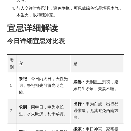
火煞。
与人交往时多忍让，避免争执，可佩戴绿色饰品增强木气，
木生火，以和缓冲克。
宜忌详细解读
今日详细宜忌对比表
类
宜
忌
别
祭祀
：今日丙火日，火性光
嫁娶
：天刑星主刑罚，婚
1
明，祭祀祖先可得光明之
嫁易生矛盾，夫妻不睦。
佑。
出行
：申为白虎，出行易
求嗣
：丙申日，申为水长
2
遇惊险，尤其避免西南方
生，水火既济，利于孕育。
向。
搬家
：申日冲寅，家宅根