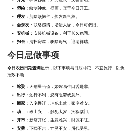
塑绘
：绘制神像、壁画，宜于今日开工。
理发
：剪除烦恼丝，焕发新气象。
会亲友
：联络感情，增进人缘，今日可叙旧。
安机械
：安装机械设备，利于长久稳固。
扫舍
：清扫房屋，驱除晦气，迎纳祥瑞。
今日忌做事项
今日农历日期查询
显示，以下事项与日辰冲犯，不宜施行，以免
招致不顺：
嫁娶
：天刑星当值，婚嫁易生口舌是非。
出行
：远行不利，恐有阻滞或意外。
搬家
：入宅搬迁，冲犯土煞，家宅难安。
动土
：破土兴工，触犯太岁，灾祸临门。
开市
：新店开张，生意难兴，财源不旺。
安葬
：下葬不吉，亡灵不安，后代受累。