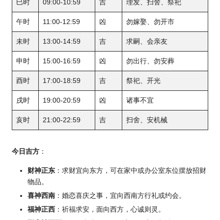
巳时
09:00-10:59
吉
理发、扫舍、祭祀
午时
11:00-12:59
凶
勿嫁娶、勿开市
未时
13:00-14:59
吉
求嗣、会亲友
申时
15:00-16:59
凶
勿出行、勿安葬
酉时
17:00-18:59
吉
祭祀、开光
戌时
19:00-20:59
凶
诸事不宜
亥时
21:00-22:59
吉
扫舍、安机械
今日吉方
：
财神正东
：求财宜向东方，可在家中或办公室东位摆放招财
物品。
喜神西南
：婚恋喜庆之事，宜向西南方行礼或约会。
福神正西
：祈福求安，面向西方，心诚则灵。