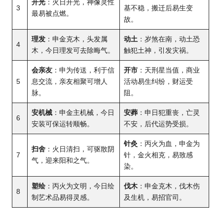
开光
：火日开光，神像灵性
3
基不稳，搬迁后易生变
最易被点燃。
故。
理发
：申金克木，头发属
动土
：岁煞在南，动土恐
4
木，今日理发可去除晦气。
触犯土神，引发灾祸。
会亲友
：申为传送，利于信
开市
：天刑星当值，商业
5
息交流，亲友相聚可增人
活动易生纠纷，财运受
脉。
阻。
安机械
：申金主机械，今日
安葬
：申日犯重丧，亡灵
6
安装可保运转顺畅。
不安，后代运势受损。
针灸
：丙火为血，申金为
扫舍
：火日清扫，可驱散阴
7
针，金火相克，易致感
气，迎来阳和之气。
染。
塑绘
：丙火为文明，今日绘
伐木
：申金克木，伐木伤
8
制艺术品易得灵感。
及生机，易招官司。