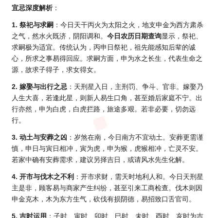
宜忌深度解析
：
1. 祭祀与求嗣
：今日天干丙火为太阳之火，地支申金为西方肃杀
之气，然水火既济，阴阳调和。
今日农历日期查询
显示，祭祀、
求嗣极为适宜。传统认为，丙申日祭祀，祖先能感知后辈的诚
心，所求之事易得回应。求嗣方面，申为水之长生，代表生命之
源，故求子得子，求女得女。
2. 嫁娶与出行之忌
：天刑星入日，主刑罚、争斗、官非。嫁娶乃
人生大喜，若逢此星，则新人易生口角，甚至婚后家庭不宁。出
行亦然，申为白虎，白虎拦路，旅途多艰。若非必要，切勿远
行。
3. 动土与安葬之凶
：岁煞在南，今日南方不宜动土。安葬更需谨
慎，申日与寅日相冲，寅为虎，申为猴，虎猴相冲，亡灵不安。
若家中确有安葬需求，建议另择吉日，或请
风水
先生化解。
4. 开市与伐木之不利
：开市求财，需天时地利人和。今日天刑星
主是非，顾客易与商家产生纠纷，甚至引来工商检查。伐木则因
申金克木，木为东方生气，砍伐有损阴德，易招致口舌官司。
5. 吉时运用
：子时、寅时、卯时、巳时、未时、酉时、亥时为吉