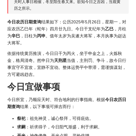
天时人事日相催，冬至阳生春又来。欲知今日之吉凶，当观黄
历之所示。
今日农历日期
查询
结果如下：公
历202
5年5月26日，星期一，对
应农历乙巳年（蛇年）四月廿九日。今日干支纪年为
乙巳
，月柱
为
辛巳
，日柱为
丙申
。值年太岁为吴遂大将军，本月执事为赵达
大将军。
依据传统黄历推演，今日日干为丙火，坐于申金之上，火炼秋
金，格局清奇。然申日为
天刑星
当值，主刑罚、争斗，故今日行
事宜守不宜攻，宜静不宜动。整体运势平中带滞，需谨慎谋划，
方可避凶趋吉。
今日宜做事项
今日所宜，乃顺应天时、符合地利的行事指南。根据
今日农历日
期查询
结果，以下事项可择吉而行：
祭祀
：祖先神灵，诚心祭拜，可得庇佑。
求嗣
：祈求得子，今日阳气渐盛，利于求嗣。
开光
：神像佛像，开光点眼，灵验倍增。