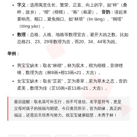
字义
：选用寓意生长、繁荣、正直、向上的字。如“梓”（桑
梓，故乡）、“楷”（楷模）、“栋”（栋梁）。
音韵
：读起来
要响亮、顺口，避免拗口。如“林琅”（lín láng）、“桐瑶”
（tóng yáo）。
数理
：总格、人格、地格等数理宜吉，避开大凶之数。比如
总格21、23、29等数理为吉，而20、34、44等为凶。
举例
：
男宝宝缺木：取名“林楷”，林为双木，楷为楷模，音律铿
锵，数理为吉（林8画+楷13画=21，大吉）。
女宝宝缺木：取名“芷若”，芷为香草，若为草木之态，音韵
柔美，数理为佳（芷10画+若11画=21，大吉）。
最后提醒：取名虽可补五行，但不可迷信。名字是符号，更是
父母对孩子的祝福与期望。今日黄历所示，皆为助缘，真正的
福运，还需后天培养与努力。祝宝宝健康聪慧，木秀于林！
Tags: