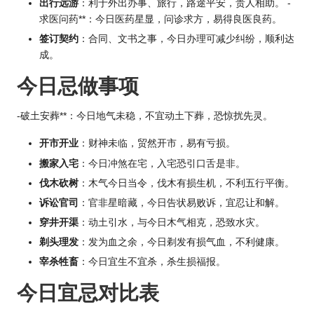
出行远游
：利于外出办事、旅行，路途平安，贵人相助。 -
求医问药**：今日医药星显，问诊求方，易得良医良药。
签订契约
：合同、文书之事，今日办理可减少纠纷，顺利达
成。
今日忌做事项
-破土安葬**：今日地气未稳，不宜动土下葬，恐惊扰先灵。
开市开业
：财神未临，贸然开市，易有亏损。
搬家入宅
：今日冲煞在宅，入宅恐引口舌是非。
伐木砍树
：木气今日当令，伐木有损生机，不利五行平衡。
诉讼官司
：官非星暗藏，今日告状易败诉，宜忍让和解。
穿井开渠
：动土引水，与今日木气相克，恐致水灾。
剃头理发
：发为血之余，今日剃发有损气血，不利健康。
宰杀牲畜
：今日宜生不宜杀，杀生损福报。
今日宜忌对比表