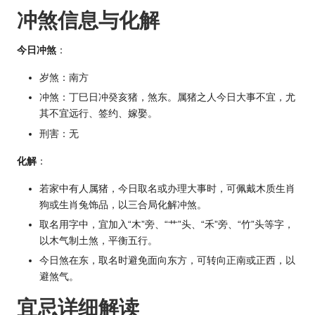
冲煞信息与化解
今日冲煞
：
岁煞：南方
冲煞：丁巳日冲癸亥猪，煞东。属猪之人今日大事不宜，尤
其不宜远行、签约、嫁娶。
刑害：无
化解
：
若家中有人属猪，今日取名或办理大事时，可佩戴木质
生肖
狗或生肖兔饰品，以三合局化解冲煞。
取名用字中，宜加入“木”旁、“艹”头、“禾”旁、“竹”头等字，
以木气制土煞，平衡五行。
今日煞在东，取名时避免面向东方，可转向正南或正西，以
避煞气。
宜忌详细解读