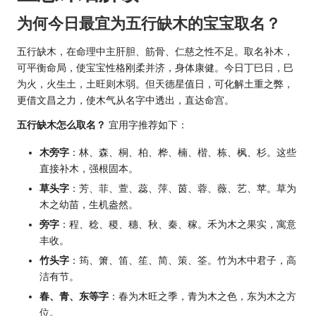
为何今日最宜为五行缺木的宝宝取名？
五行缺木，在命理中主肝胆、筋骨、仁慈之性不足。取名补木，
可平衡命局，使宝宝性格刚柔并济，身体康健。今日丁巳日，巳
为火，火生土，土旺则木弱。但天德星值日，可化解土重之弊，
更借文昌之力，使木气从名字中透出，直达命宫。
五行缺木怎么取名？
宜用字推荐如下：
木旁字
：林、森、桐、柏、桦、楠、楷、栋、枫、杉。这些
直接补木，强根固本。
草头字
：芳、菲、萱、蕊、萍、茵、蓉、薇、艺、苹。草为
木之幼苗，生机盎然。
旁字
：程、稔、稷、穗、秋、秦、稼。禾为木之果实，寓意
丰收。
竹头字
：筠、箫、笛、笙、简、策、筌。竹为木中君子，高
洁有节。
春、青、东等字
：春为木旺之季，青为木之色，东为木之方
位。