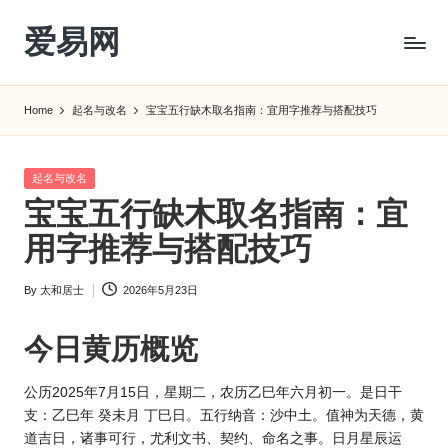
爱易网
Skip
to
公
content
历
Home
起名与改名
宝宝五行缺木取名指南：宜用字推荐与搭配技巧
阳
历
转
Posted
起名与改名
农
in
宝宝五行缺木取名指南：宜
历
阴
用字推荐与搭配技巧
历
查
By
太和居士
2026年5月23日
Posted
询
by
_2ebc.com
今日
黄历
概览
公
历202
5年7月15日，星期二，农历乙巳年六月初一。是日干
支：乙巳年 癸未月 丁巳日。五行纳音：沙中土。值神为天德，黄
道吉日，诸事可行，尤利文书、契约、命名之事。日月星辰运