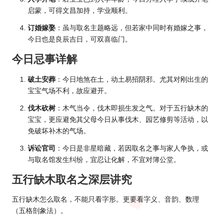
启蒙，可得文昌加持，学业顺利。
订婚嫁娶
：虽与取名主题略远，但若家中同时有婚嫁之事，
今日也是良辰吉日，可双喜临门。
今日忌事详解
破土安葬
：今日地煞在土，动土易招阴邪。尤其对刚出生的
宝宝气场不利，故应避开。
伐木砍树
：木气当令，伐木即损生发之气。对于五行缺木的
宝宝，更应避免其父母今日从事伐木、园艺修剪等活动，以
免破坏补木的气场。
诉讼官司
：今日是非星暗藏，若因取名之事与家人争执，或
与取名馆发生纠纷，宜忍让化解，不宜对簿公堂。
五行缺木取名之深层讲究
五行缺木怎么取名，不能只看字形。更要看字义、音韵、数理
（五格剖象法）。