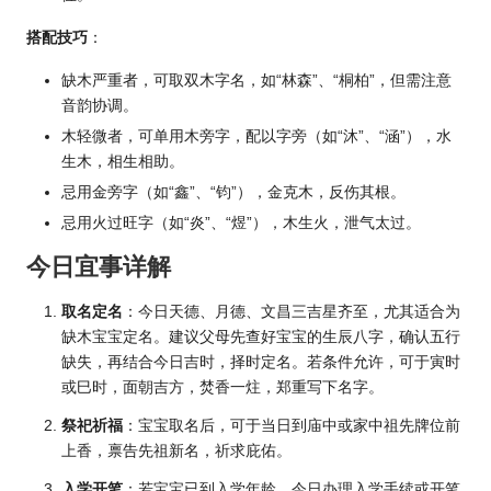
搭配技巧
：
缺木严重者，可取双木字名，如“林森”、“桐柏”，但需注意
音韵协调。
木轻微者，可单用木旁字，配以字旁（如“沐”、“涵”），水
生木，相生相助。
忌用金旁字（如“鑫”、“钧”），金克木，反伤其根。
忌用火过旺字（如“炎”、“煜”），木生火，泄气太过。
今日宜事详解
取名定名
：今日天德、月德、文昌三吉星齐至，尤其适合为
缺木宝宝定名。建议父母先查好宝宝的生辰八字，确认五行
缺失，再结合今日吉时，择时定名。若条件允许，可于寅时
或巳时，面朝吉方，焚香一炷，郑重写下名字。
祭祀祈福
：宝宝取名后，可于当日到庙中或家中祖先牌位前
上香，禀告先祖新名，祈求庇佑。
入学开笔
：若宝宝已到入学年龄，今日办理入学手续或开笔