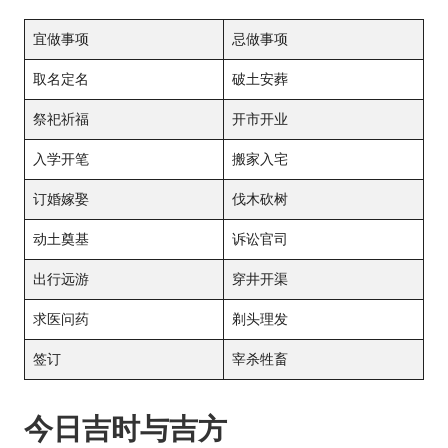
宜做事项
忌做事项
取名定名
破土安葬
祭祀祈福
开市开业
入学开笔
搬家入宅
订婚嫁娶
伐木砍树
动土奠基
诉讼官司
出行远游
穿井开渠
求医问药
剃头理发
签订
宰杀牲畜
今日吉时与吉方