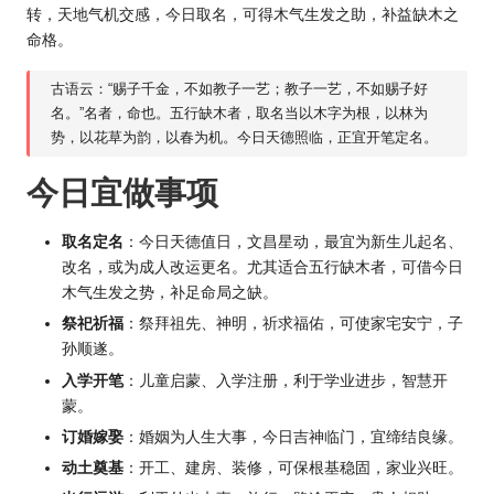
转，天地气机交感，今日取名，可得木气生发之助，补益缺木之
命格。
古语云：“赐子千金，不如教子一艺；教子一艺，不如赐子好
名。”名者，命也。五行缺木者，取名当以木字为根，以林为
势，以花草为韵，以春为机。今日天德照临，正宜开笔定名。
今日宜做事项
取名定名
：今日天德值日，文昌星动，最宜为新生儿起名、
改名，或为成人改运更名。尤其适合五行缺木者，可借今日
木气生发之势，补足命局之缺。
祭祀祈福
：祭拜祖先、神明，祈求福佑，可使家宅安宁，子
孙顺遂。
入学开笔
：儿童启蒙、入学注册，利于学业进步，智慧开
蒙。
订婚嫁娶
：婚姻为人生大事，今日吉神临门，宜缔结良缘。
动土奠基
：开工、建房、装修，可保根基稳固，家业兴旺。