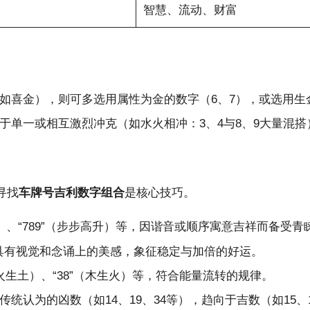
智慧、流动、财富
如喜金），则可多选用属性为金的数字（6、7），或选用生
于单一或相互激烈冲克（如水火相冲：3、4与8、9大量混
寻找
车牌号吉利数字组合
是核心技巧。
久发）、“789”（步步高升）等，因谐音或顺序寓意吉祥而备受青
22”等，具有视觉和念诵上的美感，象征稳定与加倍的好运。
”（火生土）、“38”（木生火）等，符合能量流转的规律。
认为的凶数（如14、19、34等），趋向于吉数（如15、16、