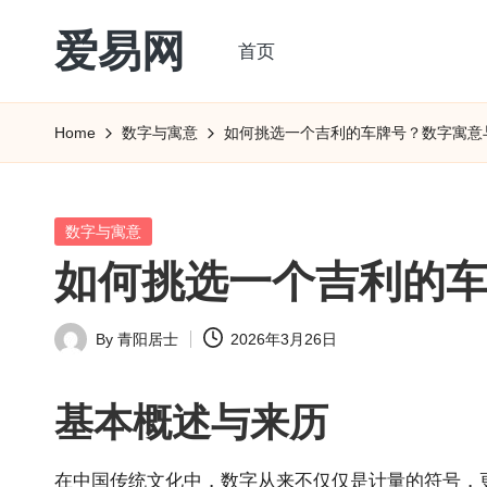
爱易网
首页
Skip
to
公
content
历
Home
数字与寓意
如何挑选一个吉利的车牌号？数字寓意
阳
历
转
Posted
数字与寓意
农
in
如何挑选一个吉利的
历
阴
By
青阳居士
2026年3月26日
历
Posted
查
by
询
基本概述与来历
_2ebc.com
在中国传统文化中，数字从来不仅仅是计量的符号，