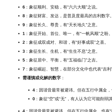
6
：象征顺利、安稳，有“六六大顺”之说。
8
：象征财富、发达，是普及度最高的吉利数字
9
：象征长久、尊贵，有“天长地久”之意。
1
：象征开始、首位、唯一，有“一帆风顺”之盼
2
：象征成双成对、和谐，有“好事成双”之喜。
3
：象征生长、生机，有“生生不息”之意。
5
：象征居中、平衡，有“五福临门”之吉。
7
：象征崛起、智慧，在部分文化中也代表“吉利
需谨慎或化解的数字
：
4
：因谐音最常被避讳。但在五行中属金，
0
：象征“空”或“无”，有人认为它可能削
4
：因谐音最常被避讳。但在五行中属金，也有“