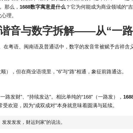
）。那么，
1688数字寓意是什么
？它为何能成为商业领域的“
化心理。
谐音与数字拆解——从“一路发
。在粤语、闽南语及普通话中，数字的发音常被赋予吉祥含
大顺），但在商业语境里，“6”与“路”相通，象征前路通达。
一路发财”、“持续发达”。相比单纯的“168”（一路发），
168
受欢迎，因为“成双成对”本身就意味着圆满与延续。
；发发发发，财运到家”的说法。