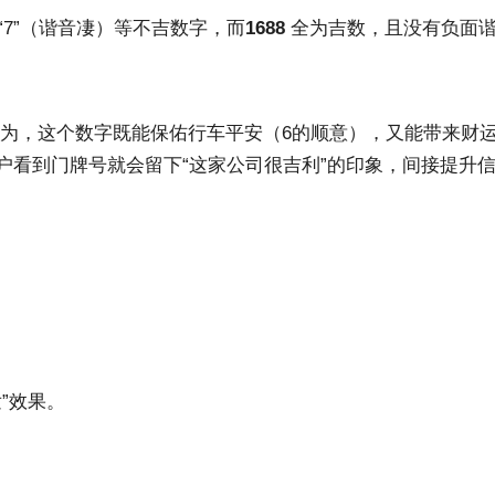
“7”（谐音凄）等不吉数字，而
1688
全为吉数，且没有负面谐
为，这个数字既能保佑行车平安（6的顺意），又能带来财运
客户看到门牌号就会留下“这家公司很吉利”的印象，间接提升
”效果。