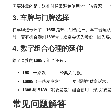
需要注意的是，送礼时通常避免使用“4”（谐音死）、
3. 车牌与门牌选择
在车牌选号环节，
1688
是热门组合之一。车主普遍认
时，若有机会选到1688号，通常会优先考虑，因为
4. 数字组合心理的延伸
除了直接的
1688
，组合还有：
168
（一路发）—— 经典入门款。
16888
（一路发发发）—— 更强烈的财富诉求。
1688
与
5188
（我要发发）组合使用，形成“双发
常见问题解答