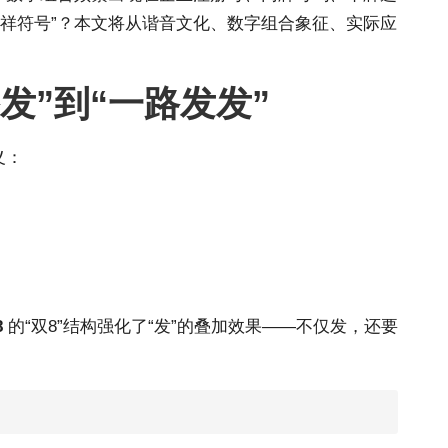
吉祥符号”？本文将从谐音文化、数字组合象征、实际应
”到“一路发发”
义：
8
的“双8”结构强化了“发”的叠加效果——不仅发，还要