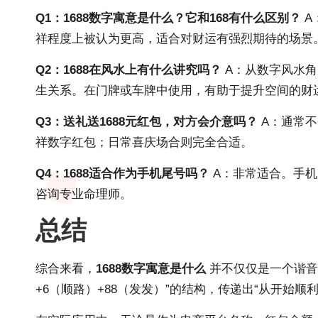
Q1：1688数字寓意是什么？它和168有什么区别？
A
祥程度上被认为更高，适合对财运有强烈期待的场景
Q2：1688在风水上有什么讲究吗？
A：从数字风水角
生关系。在门牌或车牌中使用，有助于提升空间的财
Q3：送礼送1688元红包，对方会介意吗？
A：通常不
祥数字红包；日常喜庆场合则完全合适。
Q4：1688适合作为手机尾号吗？
A：非常适合。手机
咨询专业命理师。
总结
综合来看，
1688数字寓意是什么
并不仅仅是一个谐音
+6（顺路）+88（发发）”的结构，传递出“从开始顺