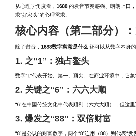
从心理学角度看，
1688
的发音节奏感强、朗朗上口，
求“好彩头”的心理需求。
核心内容（第二部分）：
除了谐音，
1688数字寓意是什么
还可以从数字本身的
1. 之“1”：独占鳌头
数字“1”代表开始、第一、顶尖。在商业环境中，它
2. 关键之“6”：六六大顺
“6”
在中国传统文
化中代表顺利（六六大顺），但这里更强
3. 爆发之“88”：双倍财富
“8”是公认的财富数字，两个“8”连用（88）则代表“