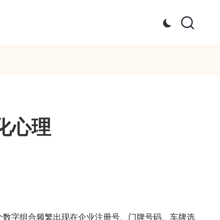
化心理
个数字组合频繁出现在企业注册号、门牌号码、车牌选