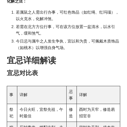
化解之法：
若属鼠之人需出行办事，可红色饰品（如红绳、红玛瑙），
以火克水，化解冲煞。
若需在北方方位行事，可在该方位放置一盆清水，以水引
气，缓和煞气。
今日忌与属牛之人发生争执，宜以和为贵，可佩戴木质饰品
（如桃木）以增强自身气场。
宜忌详细解读
宜忌对比表
忌
事
详解
详解
事
祭
今日火旺，宜祭先祖，午
修
酉时为天牢，修造易
祀
时最佳
造
招官非