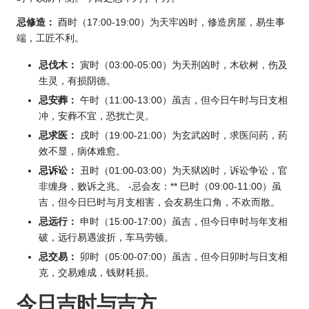
忌修造：
酉时（17:00-19:00）为天牢凶时，修造房屋，易生事
端，工匠不利。
忌伐木：
寅时（03:00-05:00）为天刑凶时，木砍树，伤及
生灵，有损阴德。
忌安葬：
午时（11:00-13:00）虽吉，但今日午时与日支相
冲，安葬不宜，恐扰亡灵。
忌求医：
戌时（19:00-21:00）为玄武凶时，求医问药，药
效不显，病体难愈。
忌诉讼：
丑时（01:00-03:00）为天狱凶时，诉讼争讼，官
非缠身，败诉之兆。 -忌会友：** 巳时（09:00-11:00）虽
吉，但今日巳时与月支相害，会友易生口角，不欢而散。
忌远行：
申时（15:00-17:00）虽吉，但今日申时与年支相
破，远行易遇波折，车马劳顿。
忌交易：
卯时（05:00-07:00）虽吉，但今日卯时与日支相
克，交易难成，钱财耗损。
今日吉时与吉方