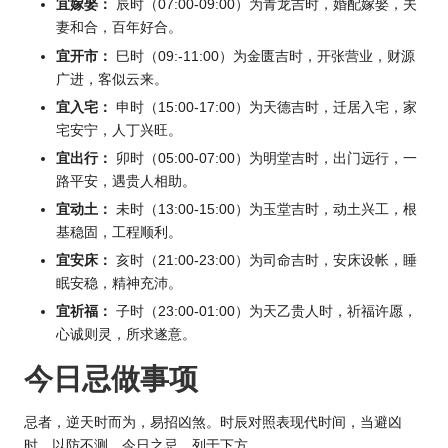
宜嫁娶：
辰时（07:00-09:00）为青龙吉时，婚配嫁娶，夫
妻和合，百年好合。
宜开市：
巳时（09:-11:00）为金匮吉时，开张营业，财源
广进，客似云来。
宜入宅：
申时（15:00-17:00）为天德吉时，迁居入宅，家
宅安宁，人丁兴旺。
宜出行：
卯时（05:00-07:00）为明堂吉时，出门远行，一
路平安，遇贵人相助。
宜动土：
未时（13:00-15:00）为玉堂吉时，动土兴工，根
基稳固，工程顺利。
宜安床：
亥时（21:00-23:00）为司命吉时，安床设帐，睡
眠安稳，精神充沛。
宜祈福：
子时（23:00-01:00）为天乙贵人时，祈福许愿，
心诚则灵，所求遂意。
今日忌做事项
忌者，逆天时而为，易招凶煞。时辰对照表现代时间，当避凶
时，以防不测。今日之忌，列于下方。