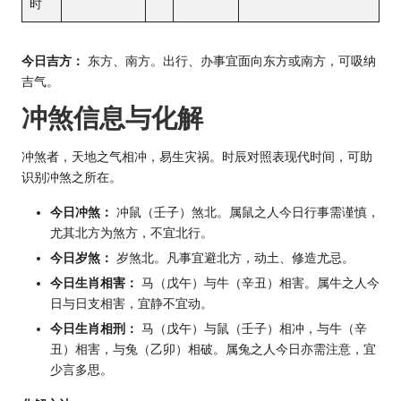
时
今日吉方：
东方、南方。出行、办事宜面向东方或南方，可吸纳
吉气。
冲煞信息与化解
冲煞者，天地之气相冲，易生灾祸。时辰对照表现代时间，可助
识别冲煞之所在。
今日冲煞：
冲鼠（壬子）煞北。属鼠之人今日行事需谨慎，
尤其北方为煞方，不宜北行。
今日岁煞：
岁煞北。凡事宜避北方，动土、修造尤忌。
今日
生肖
相害：
马（戊午）与牛（辛丑）相害。属牛之人今
日与日支相害，宜静不宜动。
今日生肖相刑：
马（戊午）与鼠（壬子）相冲，与牛（辛
丑）相害，与兔（乙卯）相破。属兔之人今日亦需注意，宜
少言多思。