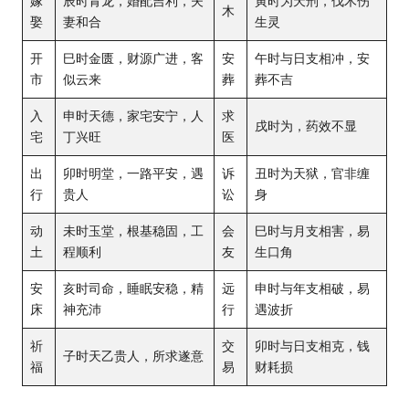
嫁
辰时青龙，婚配吉利，夫
寅时为天刑，伐木伤
木
娶
妻和合
生灵
开
巳时金匮，财源广进，客
安
午时与日支相冲，安
市
似云来
葬
葬不吉
入
申时天德，家宅安宁，人
求
戌时为，药效不显
宅
丁兴旺
医
出
卯时明堂，一路平安，遇
诉
丑时为天狱，官非缠
行
贵人
讼
身
动
未时玉堂，根基稳固，工
会
巳时与月支相害，易
土
程顺利
友
生口角
安
亥时司命，睡眠安稳，精
远
申时与年支相破，易
床
神充沛
行
遇波折
祈
交
卯时与日支相克，钱
子时天乙贵人，所求遂意
福
易
财耗损