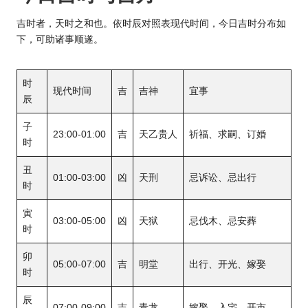
吉时者，天时之和也。依时辰对照表现代时间，今日吉时分布如
下，可助诸事顺遂。
时
现代时间
吉
吉神
宜事
辰
子
23:00-01:00
吉
天乙贵人
祈福、求嗣、订婚
时
丑
01:00-03:00
凶
天刑
忌诉讼、忌出行
时
寅
03:00-05:00
凶
天狱
忌伐木、忌安葬
时
卯
05:00-07:00
吉
明堂
出行、开光、嫁娶
时
辰
07:00-09:00
吉
青龙
嫁娶、入宅、开市