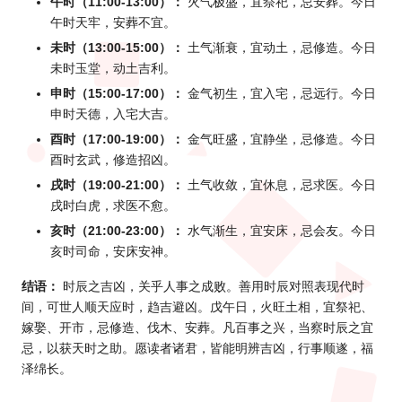
午时（11:00-13:00）：
火气极盛，宜祭祀，忌安葬。今日
午时天牢，安葬不宜。
未时（13:00-15:00）：
土气渐衰，宜动土，忌修造。今日
未时玉堂，动土吉利。
申时（15:00-17:00）：
金气初生，宜入宅，忌远行。今日
申时天德，入宅大吉。
酉时（17:00-19:00）：
金气旺盛，宜静坐，忌修造。今日
酉时玄武，修造招凶。
戌时（19:00-21:00）：
土气收敛，宜休息，忌求医。今日
戌时白虎，求医不愈。
亥时（21:00-23:00）：
水气渐生，宜安床，忌会友。今日
亥时司命，安床安神。
结语：
时辰之吉凶，关乎人事之成败。善用时辰对照表现代时
间，可世人顺天应时，趋吉避凶。戊午日，火旺土相，宜祭祀、
嫁娶、开市，忌修造、伐木、安葬。凡百事之兴，当察时辰之宜
忌，以获天时之助。愿读者诸君，皆能明辨吉凶，行事顺遂，福
泽绵长。