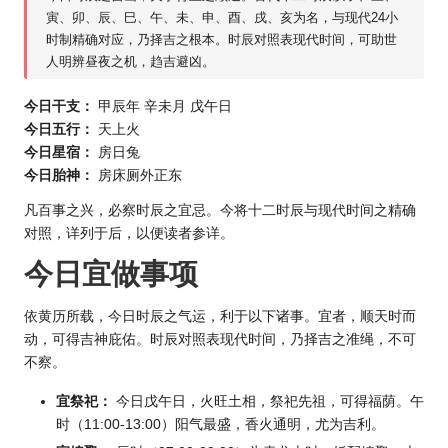
寅、卯、辰、巳、午、未、申、酉、戌、亥为名，与现代24小
时制精确对应，乃择吉之根本。时辰对照表现代时间，可助世
人明辨昼夜之机，趋吉避凶。
今日干支：
甲辰年 辛未月 戊午日
今日五行：
天上火
今日星宿：
房日兔
今日胎神：
房床厕外正东
凡百事之兴，必察时辰之宜忌。今将十二时辰与现代时间之精确
对照，详列于后，以便读者参详。
今日宜做事项
依黄历所载，今日时辰之气运，利于以下诸事。宜者，顺天时而
动，可得吉神庇佑。时辰对照表现代时间，乃择吉之准绳，不可
不察。
宜祭祀：
今日戊午日，火旺土相，祭祀先祖，可得福荫。午
时（11:00-13:00）阳气最盛，香火通明，尤为吉利。