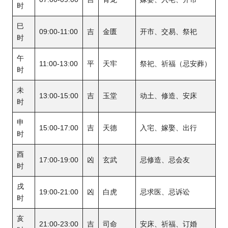
时
巳
09:00-11:00
吉
金匮
开市、交易、祭祀
时
午
11:00-13:00
平
天牢
祭祀、祈福（忌安葬）
时
未
13:00-15:00
吉
玉堂
动土、修造、安床
时
申
15:00-17:00
吉
天德
入宅、嫁娶、出行
时
酉
17:00-19:00
凶
玄武
忌修造、忌会友
时
戌
19:00-21:00
凶
白虎
忌求医、忌诉讼
时
亥
21:00-23:00
吉
司命
安床、祈福、订婚