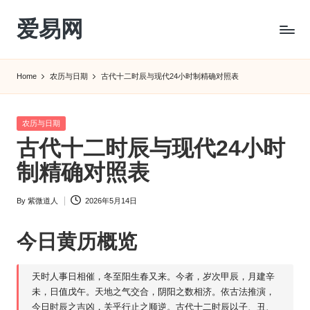
爱易网
Skip
to
公
content
历
Home
农历与日期
古代十二时辰与现代24小时制精确对照表
阳
历
转
Posted
农历与日期
农
in
古代十二时辰与现代24小时
历
阴
制精确对照表
历
查
By
紫微道人
2026年5月14日
Posted
询
by
_2ebc.com
今日
黄历
概览
天时人事日相催，冬至阳生春又来。今者，岁次甲辰，月建辛
未，日值戊午。天地之气交合，阴阳之数相济。依古法推演，
今日时辰之吉凶，关乎行止之顺逆。古代十二时辰以子、丑、