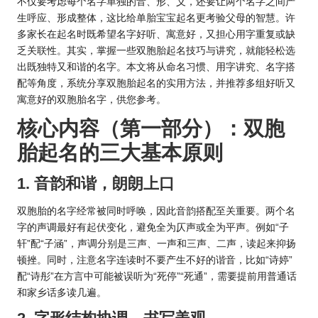
不仅要考虑每个名字单独的音、形、义，还要让两个名字之间产
生呼应、形成整体，这比给单胎宝宝起名更考验父母的智慧。许
多家长在起名时既希望名字好听、寓意好，又担心用字重复或缺
乏关联性。其实，掌握一些双胞胎起名技巧与讲究，就能轻松选
出既独特又和谐的名字。本文将从命名习惯、用字讲究、名字搭
配等角度，系统分享双胞胎起名的实用方法，并推荐多组好听又
寓意好的双胞胎名字，供您参考。
核心内容（第一部分）：双胞
胎起名的三大基本原则
1. 音韵和谐，朗朗上口
双胞胎的名字经常被同时呼唤，因此音韵搭配至关重要。两个名
字的声调最好有起伏变化，避免全为仄声或全为平声。例如“子
轩”配“子涵”，声调分别是三声、一声和三声、二声，读起来抑扬
顿挫。同时，注意名字连读时不要产生不好的谐音，比如“诗婷”
配“诗彤”在方言中可能被误听为“死停”“死通”，需要提前用普通话
和家乡话多读几遍。