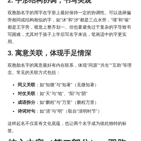
2. 字形结构协调，书写美观
双胞胎名字的用字在字形上最好保持一定的协调性。可以选择偏
旁相同或结构相似的字，如“沐”和“汐”都是三点水旁，“瑾”和“瑜”
都是王字旁，视觉上整齐划一。但也要避免过于复杂的字导致书
写困难，尤其对于孩子上学后写名字来说，笔画适中的字更实
用。
3. 寓意关联，体现手足情深
双胞胎名字的寓意最好有内在联系，体现“同源”“共生”“互助”等理
念。常见的关联方式包括：
同义关联
：如“知微”与“知著”（见微知著）
对仗关联
：如“天”与“地”、“阳”与“阴”
成语拆分
：如“鹏程”与“万里”（鹏程万里）
诗词对句
：如“清”与“明”（取自“清明时节”）
这样起名不仅富有文化底蕴，也让两个名字成为彼此独特的标
签。