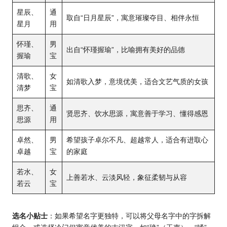
星辰、
通
取自“日月星辰”，寓意璀璨夺目、相伴永恒
星月
用
怀瑾、
男
出自“怀瑾握瑜”，比喻拥有美好的品德
握瑜
宝
清歌、
女
如清歌入梦，意境优美，适合文艺气质的女孩
清梦
宝
思齐、
通
贤思齐、饮水思源，寓意善于学习、懂得感恩
思源
用
卓然、
男
希望孩子卓尔不凡、超越常人，适合有进取心
卓越
宝
的家庭
若水、
女
上善若水、云淡风轻，象征柔韧与从容
若云
宝
选名小贴士
：如果希望名字更独特，可以将父母名字中的字拆解