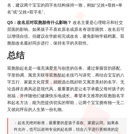
名，建议两个宝宝的四字名结构保持一致，例如“父姓+母姓+单
名”或“父姓+双字名”。
Q5：改名后对双胞胎有什么影响？
改名主要是心理暗示和社交
层面的影响。如果孩子不喜欢原名或原名有谐音困扰，改名后可
以增强自信。但建议在学龄前完成改名，避免影响学籍档案。双
胞胎改名最好同步进行，保持名字的关联性。
总结
双胞胎起名是一项充满爱意与创意的任务。通过掌握音韵搭配、
字形协调、寓意关联等双胞胎起名技巧与讲究，再结合宝宝的八
字五行、家庭文化背景，就能选出既好听又寓意美好的名字。无
论选择古典风还是现代风，最重要的是让名字承载父母对孩子的
祝福，并伴随他们健康快乐地成长。希望本文推荐的双胞胎名字
和起名方法，能为您提供切实的帮助，让两个宝宝拥有独一无二
又彼此呼应的人生第一份礼物。
：起名无绝对标准，最重要的是孩子喜欢、家庭认同。如果条
件允许，也可以咨询专业的起名师，结合八字进行更精准的定