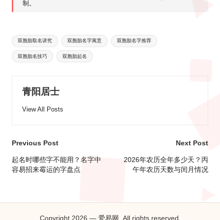
制。
Tags:
双胞胎取名讲究
双胞胎名字寓意
双胞胎名字推荐
双胞胎名技巧
双胞胎起名
青阳居士
View All Posts
Post
Previous Post
Next Post
navigation
起名时哪些字不能用？名字中
2026年农历全年多少天？丙
容易招来霉运的字盘点
午年农历天数与闰月情况
Copyright 2026 — 爱易网. All rights reserved.