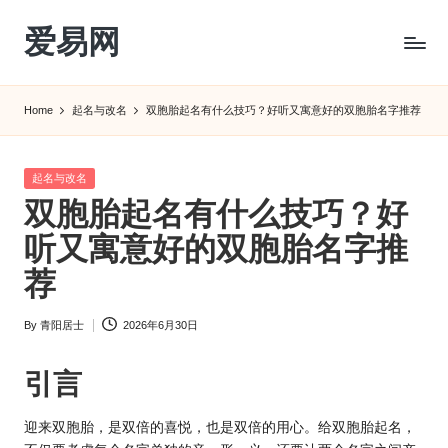
爱易网
Skip
to
公
content
历
Home
起名与改名
双胞胎起名有什么技巧？好听又寓意好的双胞胎名字推荐
阳
历
转
Posted
起名与改名
农
in
双胞胎起名有什么技巧？好
历
阴
听又寓意好的双胞胎名字推
历
荐
查
询
By
青阳居士
2026年6月30日
_2ebc.com
Posted
by
引言
迎来双胞胎，是双倍的喜悦，也是双倍的用心。给双胞胎起名，