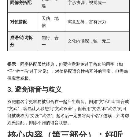
同偏旁搭配
字形协调，视觉统一
瑶
天佑、地
对仗搭配
寓意互补，富有张力
佑
成语/诗词拆
知行、合
文化内涵深，独一无二
分
一
提示
：同字搭配虽然经典，但要注意避免过于俗套的用字（如
“子”“梓”“涵”过于常见）；对仗搭配适合性格互补的宝宝，但需确
保寓意积极。
3. 避免谐音与歧义
双胞胎名字更容易被组合在一起产生谐音。例如“文”和“武”组合成
“文武”，容易让人联想到“文武双全”，但若用“文强”和“武强”则可
能被戏称为“文强”“武强”。起名后一定要将两个名字连读，并考虑
姓氏搭配，排除不雅的谐音联想。
核心内容（第三部分）：好听