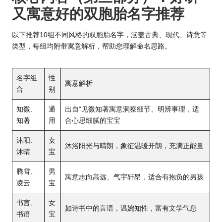
又寓意好的双胞胎名字推荐
以下推荐10组不同风格的双胞胎名字，涵盖古典、现代、诗意等
类型，每组均附带寓意解析，帮助您理解命名思路。
名字组
性
寓意解析
合
别
知微、
通
出自“见微知著寓意洞察细节、明辨事理，适
知著
用
合心思细腻的宝宝
沐阳、
女
沐浴阳光与晴朗，象征温暖开朗，充满正能量
沐晴
宝
腾霄、
男
寓意志向高远、气宇轩昂，适合有抱负的男孩
凌云
宝
书言、
女
如诗书中的言语，温婉知性，富有文学气息
书语
宝