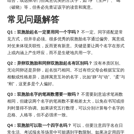
组合，或选择冷门但寓意优美的古汉字，如“琤”（玉声）、“晞”
（破晓）等，但务必先查证该字的读音和寓意。
常见问题解答
Q1：双胞胎起名一定要用同一个字吗？
不一定。同字搭配是常
见方式，但并非必须。很多优秀的双胞胎名字通过偏旁、寓意或
对仗来体现关联性，反而更有新意。关键是要让两个名字在形式
上或内涵上产生呼应，而不是生硬地共用一字。
Q2：异卵双胞胎和同卵双胞胎起名有区别吗？
没有本质区别。
无论同卵还是异卵，起名技巧相同。不过有些父母会根据宝宝的
相貌或性格差异，选择寓意互补的名字，比如“静”与“动”、“柔”与
“刚”，这更多是个人偏好。
Q3：双胞胎名字的笔画数需要一致吗？
不需要刻意追求笔画数
相同，但建议两个名字的笔画数不要相差太大，以免在书写或排
列时显得不协调。如果讲究五行数理，可以分别计算每个名字的
总格、人格等，但不必强求一致。
Q4：双胞胎可以取一个四字名吗？
可以，但要注意四字名在日
常生活、考试报名等场景中可能遇到字数限制。如果决定用四字