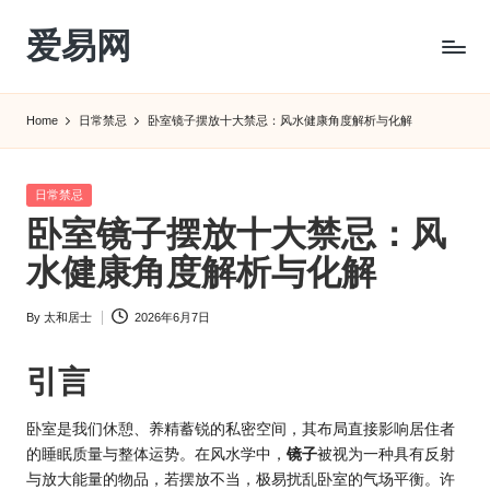
爱易网
Skip
to
公
content
历
Home
日常禁忌
卧室镜子摆放十大禁忌：风水健康角度解析与化解
阳
历
转
Posted
日常禁忌
农
in
卧室镜子摆放十大禁忌：风
历
阴
水健康角度解析与化解
历
查
By
太和居士
2026年6月7日
Posted
询
by
_2ebc.com
引言
卧室是我们休憩、养精蓄锐的私密空间，其布局直接影响居住者
的睡眠质量与整体
运势
。在
风水
学中，
镜子
被视为一种具有反射
与放大能量的物品，若摆放不当，极易扰乱卧室的气场平衡。许