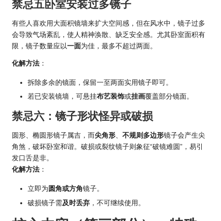
禁忌五卧室安装过多镜子
有些人喜欢用大面积镜墙来扩大空间感，但在风水中，镜子过多
会导致气场紊乱，使人精神涣散、缺乏安全感。尤其卧室面积有
限，镜子数量应以
一面
为佳，最多不超过两面。
化解方法
：
拆除多余的镜面，保留一至两面实用镜子即可。
若已安装镜墙，可悬挂
布艺装饰
或
挂画
覆盖部分镜面。
禁忌六：镜子形状怪异或破损
圆形、椭圆形镜子属吉，而
尖角形
、
不规则多边形
镜子会产生尖
角煞，破坏卧室和谐。破损或裂纹镜子则象征“破镜难圆”，易引
发口舌是非。
化解方法
：
立即为
圆角或方角
镜子。
破损镜子需
及时丢弃
，不可继续使用。