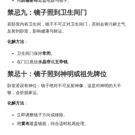
用
防辐射布
遮盖电器与镜子。
禁忌九：镜子照到卫生间门
若卧室内有卫生间，镜子不可正对卫生间门，否则会将污秽之气
反射到卧室，影响健康与财运。
化解方法
：
卫生间门保持
常闭
。
在门口悬挂
水晶帘
或
五帝钱
。
禁忌十：镜子照到神明或祖先牌位
卧室若设有神位，镜子绝对不可反射神像，这是对神明的大不
敬，会折损家运。
化解方法
：
立即调整镜子方向或移除。
用
黄布
遮盖镜面，待合适时机再处理。