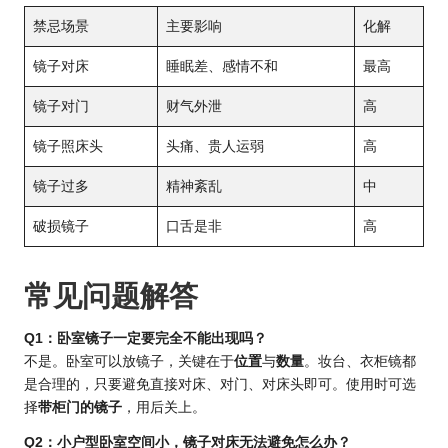
禁忌场景
主要影响
化解
镜子对床
睡眠差、感情不和
最高
镜子对门
财气外泄
高
镜子照床头
头痛、贵人运弱
高
镜子过多
精神紊乱
中
破损镜子
口舌是非
高
常见问题解答
Q1：卧室镜子一定要完全不能出现吗？
不是。卧室可以放镜子，关键在于
位置
与
数量
。妆台、衣柜镜都
是合理的，只要避免直接对床、对门、对床头即可。使用时可选
择
带柜门的镜子
，用后关上。
Q2：小户型卧室空间小，镜子对床无法避免怎么办？