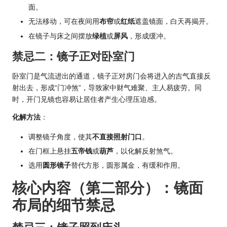
面。
无法移动，可在夜间用
布帘
或
红纸
遮盖镜面，白天再揭开。
在镜子与床之间摆放
绿植
或
屏风
，形成缓冲。
禁忌二：镜子正对卧室门
卧室门是气流进出的通道，镜子正对房门会将进入的吉气直接反
射出去，形成“门冲煞”，导致家中财气难聚、主人易疲劳。同
时，开门见镜也容易让居住者产生心理压迫感。
化解方法
：
调整镜子角度，使其
不直接照射门口
。
在门框上悬挂
五帝钱
或
葫芦
，以化解反射煞气。
选用
圆形镜子
替代方形，圆形属金，有缓和作用。
核心内容（第二部分）：镜面
布局的细节禁忌