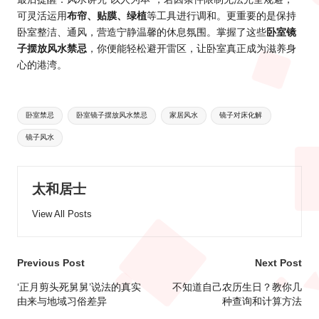
可灵活运用
布帘、贴膜、绿植
等工具进行调和。更重要的是保持
卧室整洁、通风，营造宁静温馨的休息氛围。掌握了这些
卧室镜
子摆放风水禁忌
，你便能轻松避开雷区，让卧室真正成为滋养身
心的港湾。
Tags:
卧室禁忌
卧室镜子摆放风水禁忌
家居风水
镜子对床化解
镜子风水
太和居士
View All Posts
Post
Previous Post
Next Post
navigation
‘正月剪头死舅舅’说法的真实
不知道自己农历生日？教你几
由来与地域习俗差异
种查询和计算方法