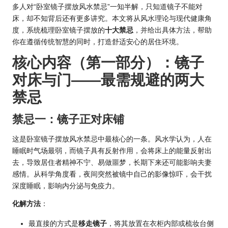
多人对“
卧室镜子摆放
风水禁忌”一知半解，只知道镜子不能对
床，却不知背后还有更多讲究。本文将从风水理论与现代健康角
度，系统梳理卧室镜子摆放的
十大禁忌
，并给出具体方法，帮助
你在遵循传统智慧的同时，打造舒适安心的居住环境。
核心内容（第一部分）：镜子
对床与门——最需规避的两大
禁忌
禁忌一：镜子正对床铺
这是卧室镜子摆放风水禁忌中最核心的一条。风水学认为，人在
睡眠时气场最弱，而镜子具有反射作用，会将床上的能量反射出
去，导致居住者精神不宁、易做噩梦，长期下来还可能影响夫妻
感情。从科学角度看，夜间突然被镜中自己的影像惊吓，会干扰
深度睡眠，影响内分泌与免疫力。
化解方法
：
最直接的方式是
移走镜子
，将其放置在衣柜内部或梳妆台侧