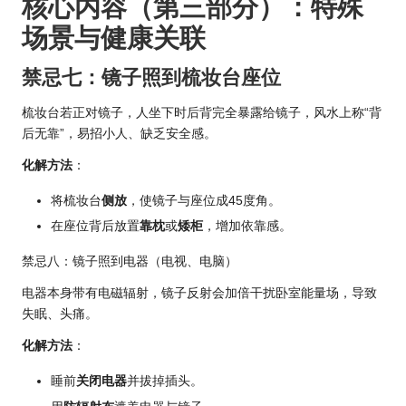
核心内容（第三部分）：特殊
场景与健康关联
禁忌七：镜子照到梳妆台座位
梳妆台若正对镜子，人坐下时后背完全暴露给镜子，风水上称“背
后无靠”，易招小人、缺乏安全感。
化解方法
：
将梳妆台
侧放
，使镜子与座位成45度角。
在座位背后放置
靠枕
或
矮柜
，增加依靠感。
禁忌八：镜子照到电器（电视、电脑）
电器本身带有电磁辐射，镜子反射会加倍干扰卧室能量场，导致
失眠、头痛。
化解方法
：
睡前
关闭电器
并拔掉插头。