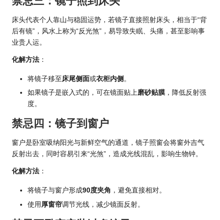
禁忌三：镜子照到床头
床头代表个人靠山与稳固运势，若镜子直接照射床头，相当于“背
后有镜”，风水上称为“反光煞”，易导致失眠、头痛，甚至影响事
业贵人运。
化解方法
：
将镜子移至
床尾侧面
或
衣柜内侧
。
如果镜子是嵌入式的，可在镜面贴上
磨砂贴膜
，降低反射强
度。
禁忌四：镜子到窗户
窗户是卧室吸纳阳光与新鲜空气的通道，镜子照窗会将窗外吉气
反射出去，同时容易引来“光煞”，造成光线混乱，影响生物钟。
化解方法
：
将镜子与窗户形成
90度夹角
，避免直接相对。
使用
厚窗帘
调节光线，减少镜面反射。