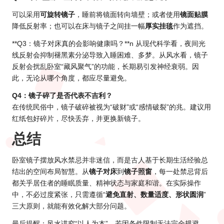
可以采用
可旋转镜子
，睡前将镜面转向墙壁；或者使用
镜面贴膜
降低反射率；也可以在床与镜子之间挂一幅
厚实挂毯
作为遮挡。
**Q3：镜子对床真的会影响健康吗？**n 从现代科学看，夜间光
线反射会抑制褪黑素分泌导致入睡困难、多梦。从风水看，镜子
反射会扰乱卧室“藏风聚气”的功能，长期易引发神经衰弱。因
此，无论从哪个角度，都应尽量避免。
Q4：镜子碎了是否代表不吉利？
在传统民俗中，镜子破碎被视为“破财”或“感情破裂”的兆。建议用
红纸包好碎片，尽快丢弃，并更换新镜子。
总结
卧室镜子摆放风水禁忌并非迷信，而是古人基于长期生活经验总
结出的空间布局智慧。从
镜子对床
到
镜子照窗
，每一处禁忌背后
都关乎居住者的睡眠质量、精神状态与家庭和谐。在实际操作
中，不必过度紧张，只需遵循“
避免直射、数量适度、形状圆润
”
三大原则，就能有效化解大部分问题。
最后提醒：风水讲究“以人为本”，若因条件限制无法完全规避，