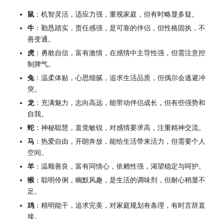
鼠
：机智灵活，适应力强，重视家庭，但有时略显多疑。
牛
：勤恳踏实，责任感强，是可靠的伴侣，但性格固执，不
善变通。
虎
：勇敢自信，富有激情，在感情中主导性强，但需注意控
制脾气。
兔
：温柔体贴，心思细腻，追求生活品质，但偶尔会逃避冲
突。
龙
：充满魅力，志向高远，能带动伴侣成长，但有些强势和
自我。
蛇
：神秘聪慧，直觉敏锐，对感情要求高，注重精神交流。
马
：热爱自由，开朗奔放，能给生活带来活力，但需要个人
空间。
羊
：温顺善良，富有同情心，依赖性强，渴望稳定与呵护。
猴
：聪明伶俐，幽默风趣，是生活的调味剂，但耐心稍显不
足。
鸡
：精明能干，追求完美，对家庭规划有条理，有时言辞直
接。