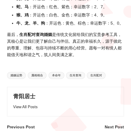
蛇、马
：开运色：红色、紫色；幸运数字：2、7。
猴、鸡
：开运色：白色、金色；幸运数字：4、9。
牛、龙、羊、狗
：开运色：黄色、棕色；幸运数字：5、0。
最后，
生肖配对查询婚姻
是传统文化留给我们的宝贵参考工具，
其核心是让我们更了解自己与伴侣。真正的幸福长久，源于彼此
的尊重、理解、包容与持续不断的用心经营。愿每一对有情人都
能借天地和谐之气，筑人间美满之家。
Tags:
婚姻运势
属相相合
本命年
生肖查询
生肖配对
青阳居士
View All Posts
Post
Previous Post
Next Post