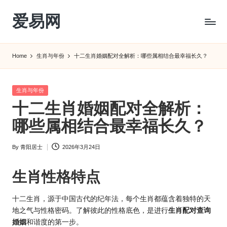
爱易网
Skip
to
公
content
历
Home
生肖与年份
十二生肖婚姻配对全解析：哪些属相结合最幸福长久？
阳
历
转
Posted
生肖与年份
农
in
十二生肖婚姻配对全解析：
历
阴
哪些属相结合最幸福长久？
历
查
By
青阳居士
2026年3月24日
Posted
询
by
_2ebc.com
生肖性格特点
十二生肖，源于中国古代的纪年法，每个生肖都蕴含着独特的天
地之气与性格密码。了解彼此的性格底色，是进行
生肖配对查询
婚姻
和谐度的第一步。