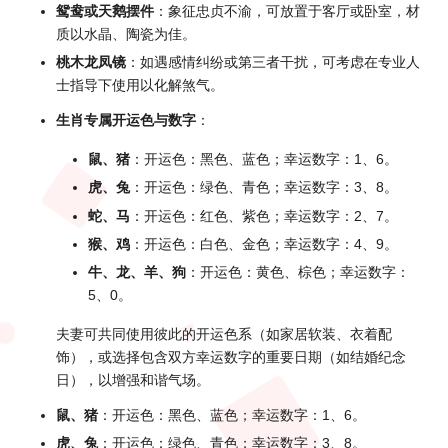
鸳鸯或天鹅摆件
：象征忠贞不渝，可放置于客厅或卧室，材
质以水晶、陶瓷为佳。
桃木龙凤镜
：如遇感情纠纷或第三者干扰，可考虑在专业人
士指导下使用以化解煞气。
生肖专属开运色与数字
：
鼠、猪
：开运色：黑色、蓝色；幸运数字：1、6。
虎、兔
：开运色：绿色、青色；幸运数字：3、8。
蛇、马
：开运色：红色、紫色；幸运数字：2、7。
猴、鸡
：开运色：白色、金色；幸运数字：4、9。
牛、龙、羊、狗
：开运色：黄色、棕色；幸运数字：
5、0。
夫妻可共同使用彼此的开运色系（如家居软装、衣着配
饰），或选择包含双方幸运数字的重要日期（如结婚纪念
日），以增强和谐气场。
鼠、猪
：开运色：黑色、蓝色；幸运数字：1、6。
虎、兔
：开运色：绿色、青色；幸运数字：3、8。