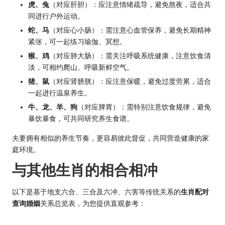
虎、兔
（对应肝胆）：应注意情绪疏导，避免熬夜，适合共
同进行户外运动。
蛇、马
（对应心小肠）：需注意心血管保养，避免长期精神
紧张，可一起练习瑜伽、冥想。
猴、鸡
（对应肺大肠）：需关注呼吸系统健康，注意饮食清
淡，可相约爬山、呼吸新鲜空气。
猪、鼠
（对应肾膀胱）：应注意保暖，避免过度劳累，适合
一起进行温泉养生。
牛、龙、羊、狗
（对应脾胃）：需特别注意饮食规律，避免
暴饮暴食，可共同研究养生食谱。
夫妻拥有相似的养生节奏，更容易彼此督促，共同营造健康的家
庭环境。
与其他生肖的相合相冲
以下是基于地支六合、三合及六冲、六害等传统关系的
生肖配对
查询婚姻
关系总览表，为您提供直观参考：