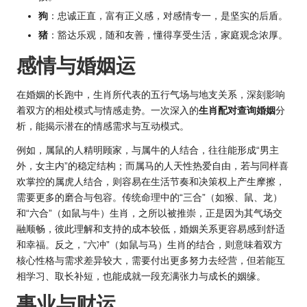
狗
：忠诚正直，富有正义感，对感情专一，是坚实的后盾。
猪
：豁达乐观，随和友善，懂得享受生活，家庭观念浓厚。
感情与婚姻运
在婚姻的长跑中，生肖所代表的五行气场与地支关系，深刻影响
着双方的相处模式与情感走势。一次深入的
生肖配对查询婚姻
分
析，能揭示潜在的情感需求与互动模式。
例如，属鼠的人精明顾家，与属牛的人结合，往往能形成“男主
外，女主内”的稳定结构；而属马的人天性热爱自由，若与同样喜
欢掌控的属虎人结合，则容易在生活节奏和决策权上产生摩擦，
需要更多的磨合与包容。传统命理中的“三合”（如猴、鼠、龙）
和“六合”（如鼠与牛）生肖，之所以被推崇，正是因为其气场交
融顺畅，彼此理解和支持的成本较低，婚姻关系更容易感到舒适
和幸福。反之，“六冲”（如鼠与马）生肖的结合，则意味着双方
核心性格与需求差异较大，需要付出更多努力去经营，但若能互
相学习、取长补短，也能成就一段充满张力与成长的姻缘。
事业与财运