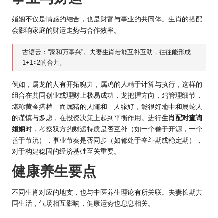
婚姻不仅是情感的结合，也是财富与事业的共同体。生肖的搭配
会影响家庭的财运走势与合作效率。
古语云：“家和万事兴”。夫妻生肖若能互补互助，往往能形成
1+1>2的合力。
例如，属龙的人有开拓魄力，属鸡的人精于计算与执行，这样的
组合在共同创业或理财上极易成功，龙把握方向，鸡管理细节，
堪称黄金搭档。而属猪的人随和、人缘好，能很好地中和属蛇人
的谨慎与多虑，在投资决策上起到平衡作用。进行
生肖配对查询
婚姻
时，考察双方的财运特质是否互补（如一个善于开源，一个
善于节流），事业节奏是否同步（如都处于奋斗期或稳定期），
对于构建稳固的经济基础至关重要。
健康养生要点
不同生肖对应的地支，也与中医养生理论有所关联。夫妻长期共
同生活，气场相互影响，健康运势也息息相关。