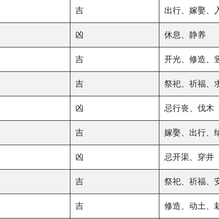
吉
出行、嫁娶、
凶
休息、静养
吉
开光、修造、
吉
祭祀、祈福、
凶
忌行丧、伐木
吉
嫁娶、出行、
凶
忌开渠、穿井
吉
祭祀、祈福、
吉
修造、动土、