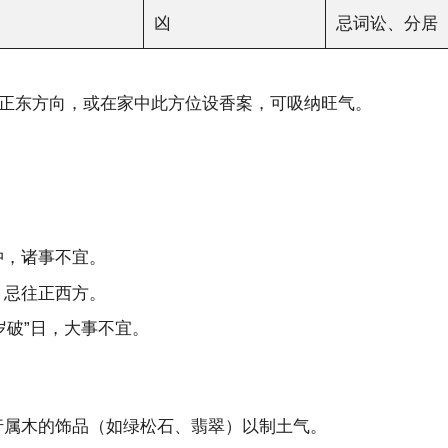
凶
忌词讼、分居
正东方向，或在家中此方位设香案，可吸纳旺气。
冲，诸事不宜。
，忌往正西方。
岁破”日，大事不宜。
行属木的饰品（如绿松石、翡翠）以制土气。