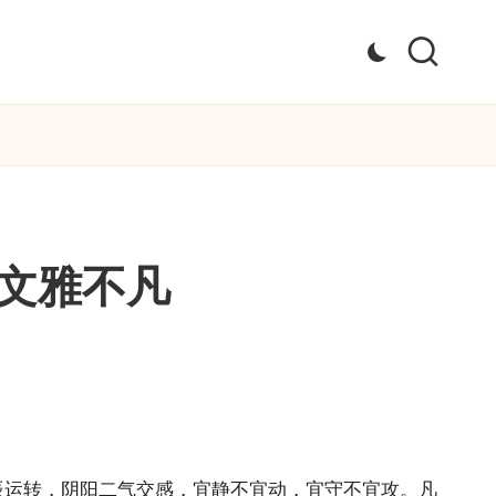
文雅不凡
辰运转，阴阳二气交感，宜静不宜动，宜守不宜攻。凡