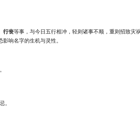
、行丧
等事，与今日五行相冲，轻则诸事不顺，重则招致灾
恐影响名字的生机与灵性。
。
忌。