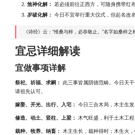
煞神化解：
若必须前往正西方，可随身携带红
岁破化解：
今日不宜举行重大仪式，但起名改名
《诗经》云：“维桑与梓，必恭敬止。”名字如桑梓
宜忌详细解读
宜做事项详解
祭祀、祈福、求嗣：
此三事皆属阴德范畴。今日天干
请祖先认可。
嫁娶、开光、出行、入宅：
今日三合木局，木主生发
修造、动土、竖柱、上梁：
木气旺盛，利于土木工程
栽种、牧养、纳畜：
木主生长，栽种得时；木生火，