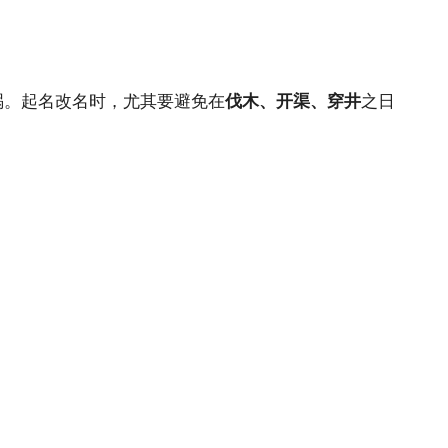
祸。起名改名时，尤其要避免在
伐木、开渠、穿井
之日