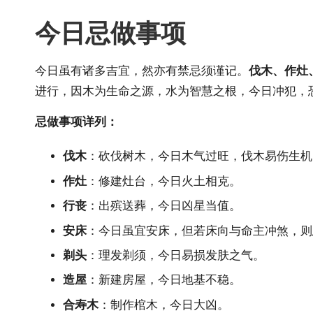
今日忌做事项
今日虽有诸多吉宜，然亦有禁忌须谨记。
伐木、作灶
进行，因木为生命之源，水为智慧之根，今日冲犯，
忌做事项详列：
伐木
：砍伐树木，今日木气过旺，伐木易伤生机
作灶
：修建灶台，今日火土相克。
行丧
：出殡送葬，今日凶星当值。
安床
：今日虽宜安床，但若床向与命主冲煞，则
剃头
：理发剃须，今日易损发肤之气。
造屋
：新建房屋，今日地基不稳。
合寿木
：制作棺木，今日大凶。