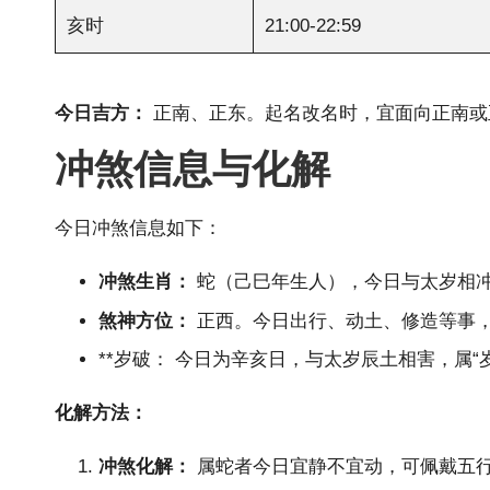
亥时
21:00-22:59
今日吉方：
正南、正东。起名改名时，宜面向正南或
冲煞信息与化解
今日冲煞信息如下：
冲煞
生肖
：
蛇（己巳年生人），今日与太岁相
煞神方位：
正西。今日出行、动土、修造等事
**岁破： 今日为辛亥日，与太岁辰土相害，属“
化解方法：
冲煞化解：
属蛇者今日宜静不宜动，可佩戴五