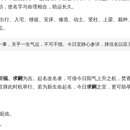
助，使名字与命理相合，助运长久。
出行、入宅、移徙、安床、修造、动土、竖柱、上梁、栽种
讼。
名一事，关乎一生气运，不可不慎。今日宜静心参详，择佳名以应
祈福、求嗣
为吉。起名改名者，可借今日阳气上升之机，焚
宜择此时机举行。若为新生命起名，今日
求嗣
之宜，更可助
庇佑。
。