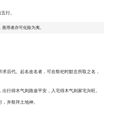
衡五行。
，善用者亦可化险为夷。
祈求后代。起名改名者，可在祭祀时默念所取之名，
，出行得木气则路途平安，入宅得木气则家宅兴旺。
行，并祭拜土地神。