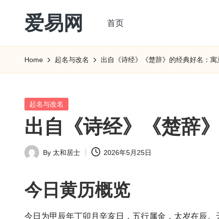
爱易网
首页
Skip
to
公
content
历
Home
起名与改名
出自《诗经》《楚辞》的经典好名：寓
阳
历
转
Posted
起名与改名
农
in
出自《诗经》《楚辞
历
阴
By
太和居士
2026年5月25日
历
Posted
查
by
询
今日
黄历
概览
_2ebc.com
今日为甲辰年丁卯月辛亥日，五行属金，太岁在辰。