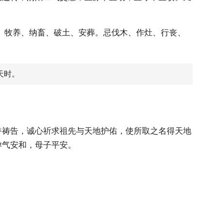
、牧养、纳畜、破土、安葬。忌伐木、作灶、行丧、
天时。
香祷告，诚心祈求祖先与天地护佑，使所取之名得天地
孕气安和，母子平安。