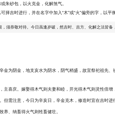
布或朱砂包，以火克金，化解煞气。
可择吉时进行，并在名字中加入“木”或“火”偏旁的字，以平
之根，须恭敬对待。今日虽逢岁破，然吉时、吉方、化解之法皆备
辛金为阴金，地支亥水为阴水，阴气稍盛，故宜祭祀祖先、
，主喜庆。嫁娶得木气则夫妻和睦，开光得木气则灵性倍增
。但需注意，今日为辛亥日，辛金克木，修造时宜在吉时进
牧养、纳畜得火气则牲畜健壮。