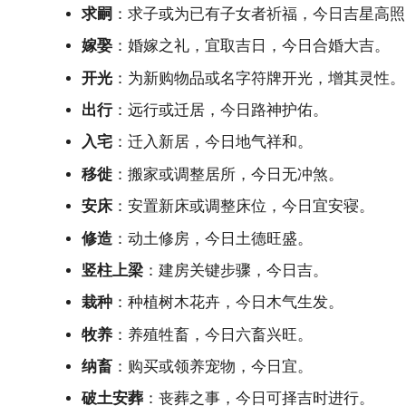
求嗣
：求子或为已有子女者祈福，今日吉星高照
嫁娶
：婚嫁之礼，宜取吉日，今日合婚大吉。
开光
：为新购物品或名字符牌开光，增其灵性。
出行
：远行或迁居，今日路神护佑。
入宅
：迁入新居，今日地气祥和。
移徙
：搬家或调整居所，今日无冲煞。
安床
：安置新床或调整床位，今日宜安寝。
修造
：动土修房，今日土德旺盛。
竖柱上梁
：建房关键步骤，今日吉。
栽种
：种植树木花卉，今日木气生发。
牧养
：养殖牲畜，今日六畜兴旺。
纳畜
：购买或领养宠物，今日宜。
破土安葬
：丧葬之事，今日可择吉时进行。