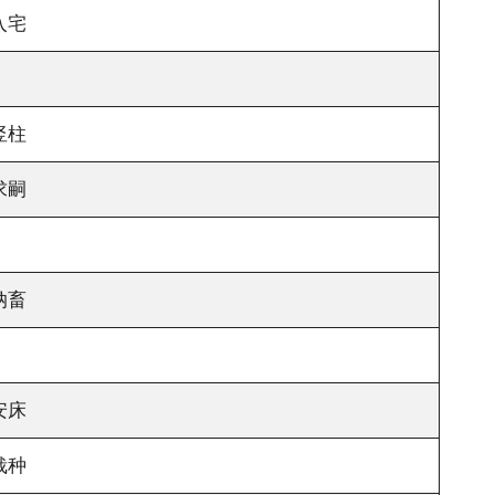
入宅
竖柱
求嗣
纳畜
安床
栽种