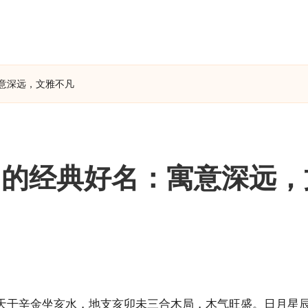
意深远，文雅不凡
》的经典好名：寓意深远，
天干辛金坐亥水，地支亥卯未三合木局，木气旺盛。日月星