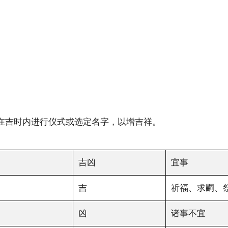
在吉时内进行仪式或选定名字，以增吉祥。
吉凶
宜事
吉
祈福、求嗣、
凶
诸事不宜