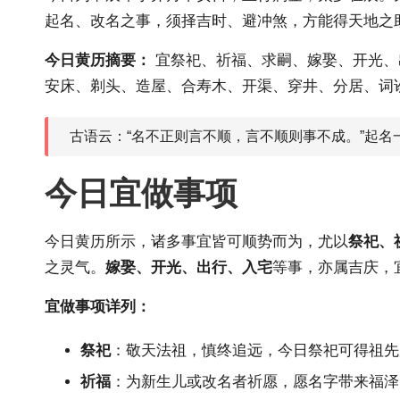
起名、改名之事，须择吉时、避冲煞，方能得天地之
今日黄历摘要：
宜祭祀、祈福、求嗣、嫁娶、开光、
安床、剃头、造屋、合寿木、开渠、穿井、分居、词
古语云：“名不正则言不顺，言不顺则事不成。”起
今日宜做事项
今日黄历所示，诸多事宜皆可顺势而为，尤以
祭祀、
之灵气。
嫁娶、开光、出行、入宅
等事，亦属吉庆，
宜做事项详列：
祭祀
：敬天法祖，慎终追远，今日祭祀可得祖先
祈福
：为新生儿或改名者祈愿，愿名字带来福泽