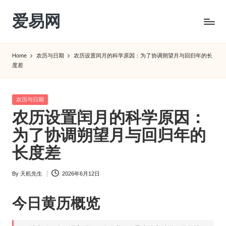
爱易网
Skip
to
公
content
历
Home
农历与日期
农历设置闰月的科学原因：为了协调朔望月与回归年的长
阳
度差
历
转
农
Posted
农历与日期
历
in
农历设置闰月的科学原因：
阴
为了协调朔望月与回归年的
历
查
长度差
询
_2ebc.com
By
天机先生
2026年6月12日
Posted
by
今日
黄历
概览