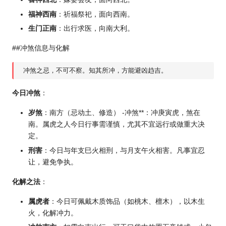
福神西南
：祈福祭祀，面向西南。
生门正南
：出行求医，向南大利。
##冲煞信息与化解
冲煞之忌，不可不察。知其所冲，方能避凶趋吉。
今日冲煞
：
岁煞
：南方（忌动土、修造） -冲煞**：冲庚寅虎，煞在
南。属虎之人今日行事需谨慎，尤其不宜远行或做重大决
定。
刑害
：今日与年支巳火相刑，与月支午火相害。凡事宜忍
让，避免争执。
化解之法
：
属虎者
：今日可佩戴木质饰品（如桃木、檀木），以木生
火，化解冲力。