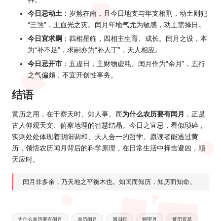
今日忌动土
：岁煞在南，且今日地支与年支相刑，动土则犯
“三煞”，主血光之灾。闰月年地气尤为敏感，动土需择日。
今日宜求嗣
：四相星临，四相主生育、成长。闰月之设，本
为“补不足”，求嗣亦为“补人丁”，天人相应。
今日忌开市
：五虚日，主财物虚耗。闰月作为“余月”，五行
之气偏颇，不宜开创性事务。
结语
黄历之用，在于察天时、知人事。而
为什么农历要有闰月
，正是
古人仰观天文、俯察地理的智慧结晶。今日之宜忌，看似琐碎，
实则处处体现着阴阳调和、天人合一的哲学。愿读者能透过黄
历，领悟农历闰月背后的科学原理，在日常生活中择吉避凶，顺
天应时。
闰月非多余，乃天地之平衡木也。知闰而知历，知历而知命。
Tags:
为什么农历要有闰月
农历闰月
回归年
朔望月
黄历宜忌