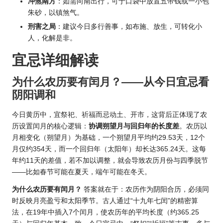
冲煞南方
：如需向南出行，可于口袋中放置五帝钱或一小包
朱砂，以镇煞气。
刑害之局
：建议今日多行善事，如布施、放生，可转化小
人，化解是非。
宜忌详细解读
为什么农历要有闰月？——从今日宜忌看
阴阳调和
今日黄历中，宜祭祀、祈福而忌动土、开市，这背后正体现了
农
历设置闰月
的核心逻辑：
协调朔望月与回归年的长度差
。农历以
月相变化（朔望月）为基础，一个朔望月平均约29.53天，12个
月仅约354天，而一个回归年（太阳年）却长达365.24天。这每
年约11天的差值，若不加以调整，就会导致农历月份与四季脱节
——比如春节可能在夏天，端午可能在冬天。
为什么农历要有闰月？
答案就在于：农历作为阴阳合历，必须同
时反映月亮盈亏和太阳季节。古人通过“十九年七闰”的精密算
法，在19年中插入7个闰月，使农历年的平均长度（约365.25