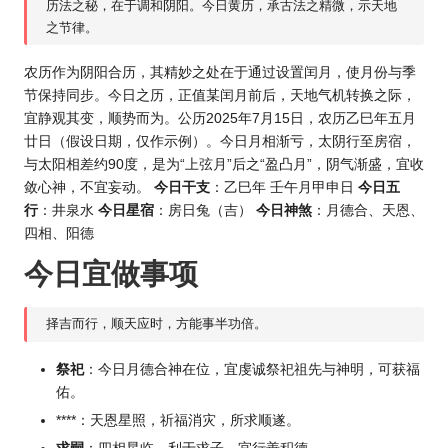
历法之秘，在于调和阴阳。今日黄历，承古法之精微，示天地
之节律。
农历作为阴阳合历，其精妙之处在于通过设置闰月，使月份与季
节保持同步。今日之历，正值某闰月前后，天地气机转换之际，
宜静观其变，顺势而为。公
历202
5年7月15日，农历乙巳年五月
廿日（假设日期，仅作示例）。今日月相渐亏，太阴行至房宿，
与太阳相差约90度，是为“上弦月”后之“盈凸月”，阴气渐盛，宜收
敛心神，不宜妄动。
今日干支
：乙巳年 壬午月甲申日
今日五
行
：井泉水
今日星宿
：房日兔（吉）
今日神煞
：月德合、天恩、
四相、阳德
今日宜做事项
择吉而行，顺天应时，方能事半功倍。
祭祀
：今日月德合神在位，宜虔诚祭祀祖先与神明，可获福
佑。
****：天恩星照，祈福消灾，所求顺遂。