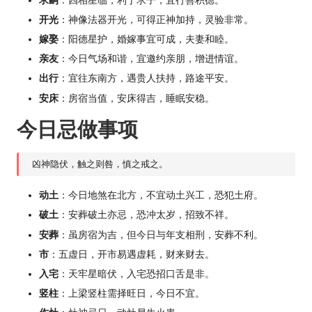
求嗣
：四相星临，利于求子，宜行善积德。
开光
：神像法器开光，可得正神加持，灵验非常。
嫁娶
：阳德星护，婚嫁事宜可成，夫妻和睦。
亲友
：今日气场和谐，宜邀约亲朋，增进情谊。
出行
：宜往东南方，遇贵人扶持，路途平安。
安床
：房宿当值，安床得吉，睡眠安稳。
今日忌做事项
凶神隐伏，触之则咎，慎之戒之。
动土
：今日地煞在北方，不宜动土兴工，恐犯土府。
破土
：安葬破土亦忌，恐冲太岁，招致不祥。
安葬
：虽房宿为吉，但今日与年支相刑，安葬不利。
市
：五虚日，开市易遇虚耗，财来财去。
入宅
：天牢星暗伏，入宅恐招口舌是非。
竖柱
：上梁竖柱需择旺日，今日不宜。