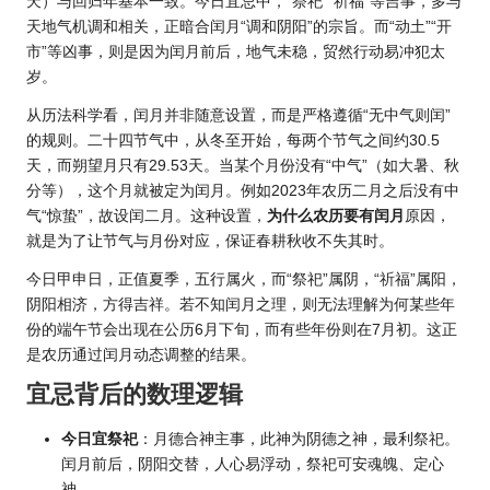
天）与回归年基本一致。今日宜忌中，“祭祀”“祈福”等吉事，多与
天地气机调和相关，正暗合闰月“调和阴阳”的宗旨。而“动土”“开
市”等凶事，则是因为闰月前后，地气未稳，贸然行动易冲犯太
岁。
从历法科学看，闰月并非随意设置，而是严格遵循“无中气则闰”
的规则。二十四节气中，从冬至开始，每两个节气之间约30.5
天，而朔望月只有29.53天。当某个月份没有“中气”（如大暑、秋
分等），这个月就被定为闰月。例如2023年农历二月之后没有中
气“惊蛰”，故设闰二月。这种设置，
为什么农历要有闰月
原因，
就是为了让节气与月份对应，保证春耕秋收不失其时。
今日甲申日，正值夏季，五行属火，而“祭祀”属阴，“祈福”属阳，
阴阳相济，方得吉祥。若不知闰月之理，则无法理解为何某些年
份的端午节会出现在公历6月下旬，而有些年份则在7月初。这正
是农历通过闰月动态调整的结果。
宜忌背后的数理逻辑
今日宜祭祀
：月德合神主事，此神为阴德之神，最利祭祀。
闰月前后，阴阳交替，人心易浮动，祭祀可安魂魄、定心
神。