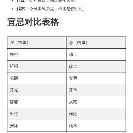
作灶
：灶神忌日，动灶易生火患。
伐木
：今日木气受克，伐木恐伤生机。
宜忌对比表格
宜（吉事）
忌（凶事）
祭祀
动土
祈福
破土
求嗣
安葬
开光
开市
嫁娶
入宅
出行
作灶
安床
伐木