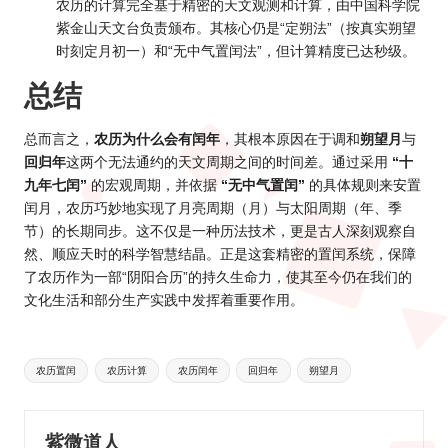
农历的计算完全基于精密的天文观测和计算，由中国科学院
紫金山天文台负责颁布。其核心仍是“定朔法”（按真实朔望
时刻定月初一）和“无中气置闰法”，但计算精度已达秒级。
总结
总而言之，
农历为什么会有闰年
，其根本原因在于调和
朔望月
与
回归年
这两个无法通约的天文周期之间的时间差。通过采用
“十
九年七闰”
的宏观周期，并依据
“无中气置闰”
的具体规则来安置
闰月，农历巧妙地实现了月亮周期（月）与太阳周期（年、季
节）的长期同步。这不仅是一种历法技术，更是古人深刻观察自
然、顺应天时的科学智慧结晶。正是这套精密的置闰系统，保障
了农历作为一部“阴阳合历”的持久生命力，使其至今仍在我们的
文化生活和部分生产实践中发挥着重要作用。
Tags:
农历置闰
农历计算
农历闰年
回归年
朔望月
紫微道人