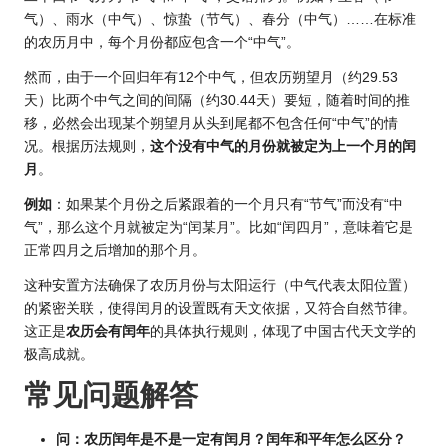
气）、雨水（中气）、惊蛰（节气）、春分（中气）……在标准
的农历月中，每个月份都应包含一个“中气”。
然而，由于一个回归年有12个中气，但农历朔望月（约29.53
天）比两个中气之间的间隔（约30.44天）要短，随着时间的推
移，必然会出现某个朔望月从头到尾都不包含任何“中气”的情
况。根据历法规则，
这个没有中气的月份就被定为上一个月的闰
月
。
例如
：如果某个月份之后紧跟着的一个月只有“节气”而没有“中
气”，那么这个月就被定为“闰某月”。比如“闰四月”，意味着它是
正常四月之后增加的那个月。
这种安置方法确保了农历月份与太阳运行（中气代表太阳位置）
的紧密关联，使得闰月的设置既有天文依据，又符合自然节律。
这正是
农历会有闰年
的具体执行规则，体现了中国古代天文学的
极高成就。
常见问题解答
问：农历闰年是不是一定有闰月？闰年和平年怎么区分？