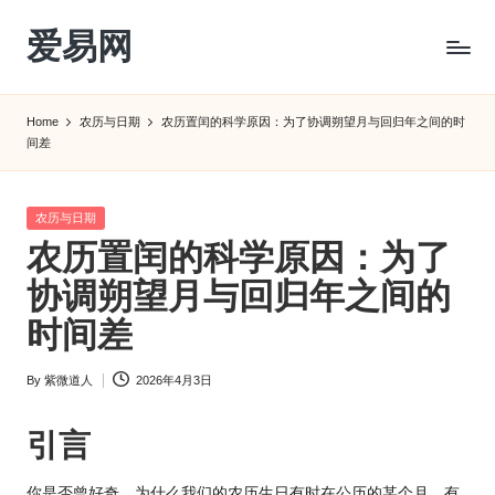
爱易网
Skip
to
公
content
历
Home
农历与日期
农历置闰的科学原因：为了协调朔望月与回归年之间的时
阳
间差
历
转
农
Posted
农历与日期
历
in
农历置闰的科学原因：为了
阴
协调朔望月与回归年之间的
历
查
时间差
询
_2ebc.com
By
紫微道人
2026年4月3日
Posted
by
引言
你是否曾好奇，为什么我们的农历生日有时在公历的某个月，有