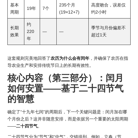
基本
235个月
高度吻合，误差仅
19年
7个
周期
(19×12+7)
约2小时
约
长期
季节与月份偏差不
220
—
—
效果
超过1天
年
这套规则完美地回答了
农历为什么会有闰年
，并确保了农历在指
导农业生产和安排传统节日上的长期有效性。
核心内容（第三部分）：闰月
如何安置——基于二十四节气
的智慧
确定了“十九年七闰”的周期后，下一个关键问题是：闰月加在哪
个月份之后？这并非随意安排，而是依据另一个重要的太阳周期
——
二十四节气
。
二十四节气分为“节气”和“中气”，交错排列。例如，立春（节