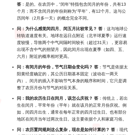
答
：是的。在农历中，“闰年”特指包含闰月的年份，共有13
个月；而不含闰月的年份则称为“平年”，有12个月。这与公
历闰年（2月多一天）的概念完全不同。
问：为什么感觉闰四月、闰五月比较常见？
答
：这与地球公
转轨道速度有关。地球在远日点附近（北半球夏季）运行速
度较慢，导致两个中气间隔时间较长（超过31天），更容易
出现不含中气的朔望月，因此闰月出现在夏季（如四、五、
六月）附近的概率相对更高。
问：有闰月的年份，节气日期会变化吗？
答
：节气是依据太
阳黄经度确定的，其公历日期基本固定（波动在一两天
内）。闰月的插入不影响节气本身的顺序和时间，它只是调
整了农历月份与节气的对应关系。
问：我的农历生日在闰月，该怎么庆祝？
答
：传统上，若出
生在闰月，平常年份（平年）就在该月的正常月份庆祝。例
如，闰四月出生，通常在每年正常的四月过生日。也有部分
地区在闰月当年过两次生日。这主要依据个人和家庭习俗。
问：农历置闰规则这么复杂，现在是如何计算的？
答
：现代