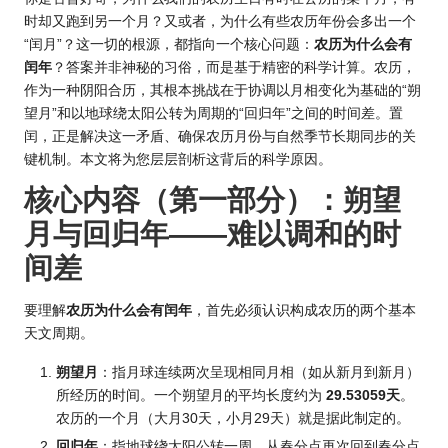
时却又跑到另一个月？又或者，为什么有些农历年份会多出一个
“闰月”？这一切的根源，都指向一个核心问题：
农历为什么会有
闰年
？答案并非神秘的习俗，而是基于精密的科学计算。农历，
作为一种阴阳合历，其根本挑战在于协调以月相变化为基础的“朔
望月”和以地球绕太阳公转为周期的“回归年”之间的时间差。置
闰，正是解决这一矛盾、确保农历月份与自然季节长期同步的关
键机制。本文将为您层层剖析这背后的科学原因。
核心内容（第一部分）：朔望
月与回归年——难以调和的时
间差
要理解
农历为什么会有闰年
，首先必须认识构成农历的两个基本
天文周期。
朔望月
：指月球连续两次呈现相同月相（如从新月到新月）
所经历的时间。一个朔望月的平均长度约为
29.53059天
。
农历的一个月（大月30天，小月29天）就是据此制定的。
回归年
：指地球绕太阳公转一周，从春分点再次回到春分点