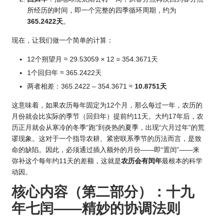
所经历的时间，即一个完整的四季循环周期，约为
365.2422天
。
现在，让我们做一个简单的计算：
12个朔望月 ≈ 29.53059 × 12 = 354.3671天
1个回归年 ≈ 365.2422天
两者相差：365.2422 – 354.3671 ≈
10.8751天
这意味着，如果农历每年固定为12个月，那么每过一年，农历的
月份就会比实际的季节（回归年）提前约11天。大约17年后，农
历正
月就会从寒冷的冬季“跑”到炎热的夏季，出现“六月过年”的荒
谬现象。这对于一个指导农耕、紧密联系季节的历法而言，是致
命的缺陷。因此，必须通过插入额外的月份——即“置闰”——来
弥补这个每年约11天的差额，这就是
农历会有闰年
最根本的科学
动因。
核心内容（第二部分）：十九
年七闰——精妙的协调法则