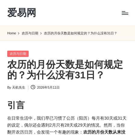
爱易网
Skip
to
公
content
历
Home
农历与日期
农历的月份天数是如何规定的？为什么没有31日？
阳
历
转
Posted
农历与日期
农
in
农历的月份天数是如何规定
历
阴
的？为什么没有31日？
历
查
By
天机先生
2026年5月11日
Posted
询
by
_2ebc.com
引言
在日常生活中，我们早已习惯了公历（阳历）每月有30天或31天
的设定，偶尔还会遇到2月只有28天或29天的情况。然而，当你
翻开农
历日历
，会发现一个有趣的现象：
农历的月份天数从来没