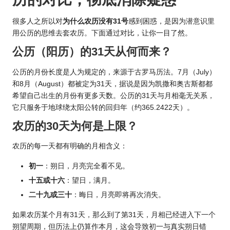
很多人之所以对
为什么农历没有31号
感到困惑，是因为潜意识里
用公历的思维去套农历。下面通过对比，让你一目了然。
公历（阳历）的31天从何而来？
公历的月份长度是人为规定的，来源于古罗马历法。7月（July）
和8月（August）都被定为31天，据说是因为凯撒和奥古斯都都
希望自己出生的月份有更多天数。公历的31天与月相毫无关系，
它只服务于地球绕太阳公转的回归年（约365.2422天）。
农历的30天为何是上限？
农历的每一天都有明确的月相含义：
初一
：朔日，月亮完全看不见。
十五或十六
：望日，满月。
二十九或三十
：晦日，月亮即将再次消失。
如果农历某个月有31天，那么到了第31天，月相已经进入下一个
朔望周期，但历法上仍算作本月，这会导致初一与真实朔日错