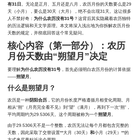
有31日
。无论是正月、五月还是八月，农历月份的天数要么是29
天（小月），要么是30天（大月），绝不会出现31天。这让很多
人不禁好奇：
为什么农历没有31号
？这背后其实隐藏着农历独特
的历法逻辑和天文学原理。本文将深入浅出地为你拆解农历月份
天数的规定，并彻底回答这个常见疑问。
核心内容（第一部分）：农历
月份天数由“朔望月”决定
要理解
为什么农历没有31号
，首先必须明白农历月份的计算依据
——
朔望月
。
什么是朔望月？
农历是一种
阴阳合历
，它的月份长度严格遵循月相变化周期。月
相从“朔”（月亮完全看不见）到“望”（满月），再到下一次“朔”，
平均周期约为29.5306天。这个周期被称为一个
朔望月
。
由于29.5306天不是一个整数，农历无法让每个月都包含完整的
天数，因此采取了交替设置**大月（30天）
和
小月（29天）**的
方式来尽量贴近这个周期。