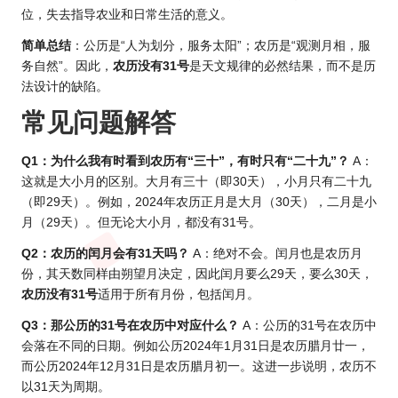
位，失去指导农业和日常生活的意义。
简单总结
：公历是“人为划分，服务太阳”；农历是“观测月相，服
务自然”。因此，
农历没有31号
是天文规律的必然结果，而不是历
法设计的缺陷。
常见问题解答
Q1：为什么我有时看到农历有“三十”，有时只有“二十九”？
A：
这就是大小月的区别。大月有三十（即30天），小月只有二十九
（即29天）。例如，2024年农
历正
月是大月（30天），二月是小
月（29天）。但无论大小月，都没有31号。
Q2：农历的闰月会有31天吗？
A：绝对不会。闰月也是农历月
份，其天数同样由朔望月决定，因此闰月要么29天，要么30天，
农历没有31号
适用于所有月份，包括闰月。
Q3：那公历的31号在农历中对应什么？
A：公历的31号在农历中
会落在不同的日期。例如公
历202
4年1月31日是农历腊月廿一，
而公历2024年12月31日是农历腊月初一。这进一步说明，农历不
以31天为周期。