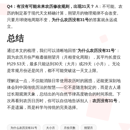
Q4：有没有可能未来农历修改规则，出现31天？
A：不可能。农
历的制定基于现代天文精确计算，朔望月的物理规律不会改变。
只要月球绕地周期不变，
为什么农历没有31号
的答案就永远成
立。
总结
通过本文的梳理，我们可以清晰地回答“
为什么农历没有31号
”：
因为农历月份严格遵循朔望月（月相变化周期），其平均长度仅
约29.53天，最多只能达到30天（大月）或29天（小月）。无论
是常规月份还是闰月，都不可能突破这一天文上限。
理解这一点，不仅能消除日常使用农历时的困惑，还能更深刻地
体会到中国传统历法的智慧——它不是随意制定的，而是古人通
过长期观测天象，总结出的与自然节律高度吻合的时间系统。下
次再看到农历日历时，你可以自信地告诉别人：
农历没有31号
，
不是遗漏，而是科学与传统的完美选择。
Tags:
为什么农历没有31号
大小月
月份天数
朔望月