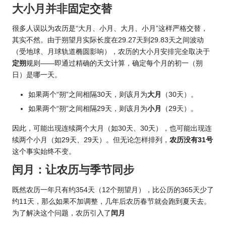
大小月并非固定交替
很多人误以为农历是“大月、小月、大月、小月”这样严格交替，
其实不然。由于朔望月实际长度在29.27天到29.83天之间波动
（受地球、月球轨道椭圆影响），农历的大小月安排完全取决于
定朔
规则——即通过精确的天文计算，确定每个月的初一（朔
日）是哪一天。
如果两个“朔”之间相隔30天，则该月为
大月
（30天）。
如果两个“朔”之间相隔29天，则该月为
小月
（29天）。
因此，可能出现连续两个大月（如30天、30天），也可能出现连
续两个小月（如29天、29天）。但无论怎样排列，
农历没有31号
这个事实始终不变。
闰月：让农历与季节同步
既然农历一年只有约354天（12个朔望月），比公历的365天少了
约11天，那么如果不加调整，几年后农历春节就会跑到夏天去。
为了解决这个问题，农历引入了
闰月