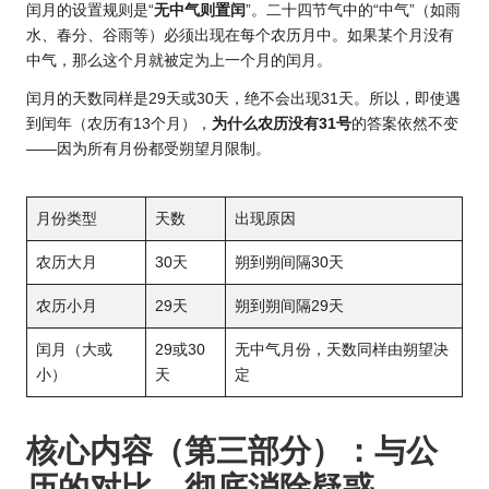
闰月的设置规则是“
无中气则置闰
”。二十四节气中的“中气”（如雨
水、春分、谷雨等）必须出现在每个农历月中。如果某个月没有
中气，那么这个月就被定为上一个月的闰月。
闰月的天数同样是29天或30天，绝不会出现31天。所以，即使遇
到闰年（农历有13个月），
为什么农历没有31号
的答案依然不变
——因为所有月份都受朔望月限制。
月份类型
天数
出现原因
农历大月
30天
朔到朔间隔30天
农历小月
29天
朔到朔间隔29天
闰月（大或
29或30
无中气月份，天数同样由朔望决
小）
天
定
核心内容（第三部分）：与公
历的对比，彻底消除疑惑