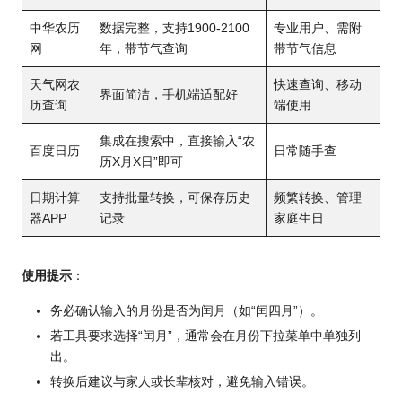
中华农历
数据完整，支持1900-2100
专业用户、需附
网
年，带节气查询
带节气信息
天气网农
快速查询、移动
界面简洁，手机端适配好
历查询
端使用
集成在搜索中，直接输入“农
百度日历
日常随手查
历X月X日”即可
日期计算
支持批量转换，可保存历史
频繁转换、管理
器APP
记录
家庭生日
使用提示
：
务必确认输入的月份是否为闰月（如“闰四月”）。
若工具要求选择“闰月”，通常会在月份下拉菜单中单独列
出。
转换后建议与家人或长辈核对，避免输入错误。