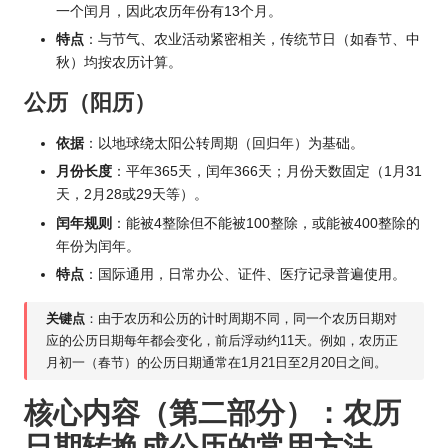
一个闰月，因此农历年份有13个月。
特点
：与节气、农业活动紧密相关，传统节日（如春节、中
秋）均按农历计算。
公历（阳历）
依据
：以地球绕太阳公转周期（回归年）为基础。
月份长度
：平年365天，闰年366天；月份天数固定（1月31
天，2月28或29天等）。
闰年规则
：能被4整除但不能被100整除，或能被400整除的
年份为闰年。
特点
：国际通用，日常办公、证件、医疗记录普遍使用。
关键点
：由于农历和公历的计时周期不同，同一个农历日期对
应的公历日期每年都会变化，前后浮动约11天。例如，农历正
月初一（春节）的公历日期通常在1月21日至2月20日之间。
核心内容（第二部分）：农历
日期转换成公历的常用方法