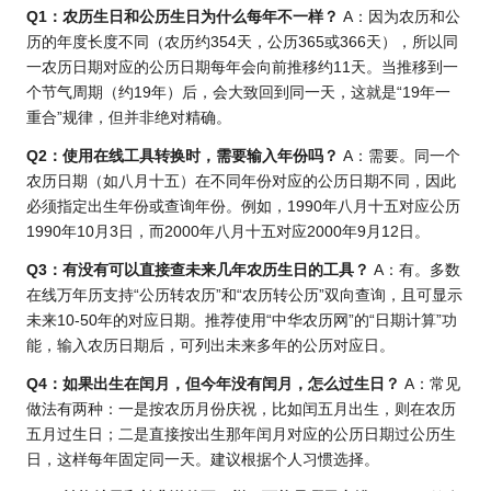
Q1：农历生日和公历生日为什么每年不一样？
A：因为农历和公
历的年度长度不同（农历约354天，公历365或366天），所以同
一农历日期对应的公历日期每年会向前推移约11天。当推移到一
个节气周期（约19年）后，会大致回到同一天，这就是“19年一
重合”规律，但并非绝对精确。
Q2：使用在线工具转换时，需要输入年份吗？
A：需要。同一个
农历日期（如八月十五）在不同年份对应的公历日期不同，因此
必须指定出生年份或查询年份。例如，1990年八月十五对应公历
1990年10月3日，而2000年八月十五对应2000年9月12日。
Q3：有没有可以直接查未来几年农历生日的工具？
A：有。多数
在线万年历支持“公历转农历”和“农历转公历”双向查询，且可显示
未来10-50年的对应日期。推荐使用“中华农历网”的“日期计算”功
能，输入农历日期后，可列出未来多年的公历对应日。
Q4：如果出生在闰月，但今年没有闰月，怎么过生日？
A：常见
做法有两种：一是按农历月份庆祝，比如闰五月出生，则在农历
五月过生日；二是直接按出生那年闰月对应的公历日期过公历生
日，这样每年固定同一天。建议根据个人习惯选择。