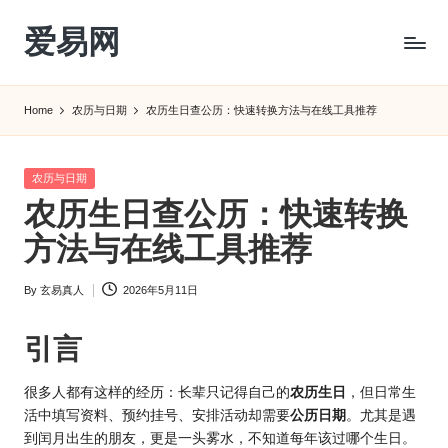
爱易网
Skip
to
公
content
历
Home
农历与日期
农历生日查公历：快速转换方法与在线工具推荐
阳
历
转
Posted
农历与日期
农
in
农历生日查公历：快速转换
历
阴
方法与在线工具推荐
历
查
By
玄易真人
2026年5月11日
Posted
询
by
_2ebc.com
引言
很多人都有这样的经历：长辈只记得自己的
农历生日
，但日常生
活中填写资料、预约挂号、安排活动却需要
公历日期
。尤其是遇
到闰月出生的朋友，更是一头雾水，不知道每年该过哪个生日。