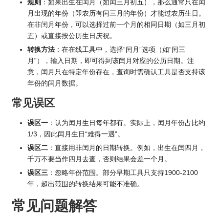
规则
：如果出生在闰月（如闰三月初五），那么通常只在闰
月出现的年份（即农历有闰三月的年份）才能过农历生日。
在非闰月年份，可以选择过前一个月的相同日期（如三月初
五）或直接按公历生日庆祝。
转换方法
：在在线工具中，选择“闰月”选项（如“闰三
月”），输入日期，即可得到该闰月对应的公历日期。注
意，闰月只在特定年份存在，查询时需确认工具是否支持该
年份的闰月数据。
常见误区
误区一
：认为闰月生日每年都有。实际上，闰月年份占比约
1/3，因此闰月生日“难得一遇”。
误区二
：直接用非闰月的日期转换。例如，出生在闰四月，
千万不要当作四月去查，否则结果会差一个月。
误区三
：忽略年份范围。部分早期工具只支持1900-2100
年，超出范围的转换结果可能不准确。
常见问题解答