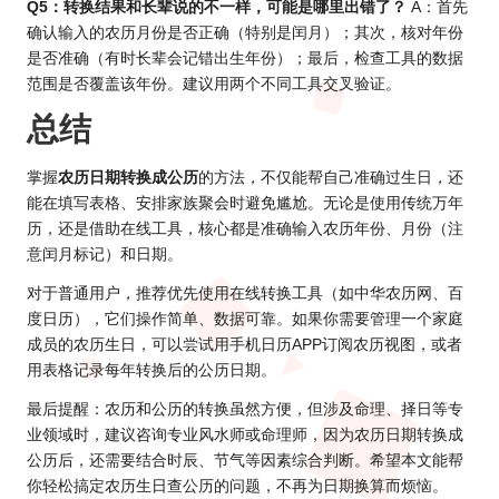
Q5：转换结果和长辈说的不一样，可能是哪里出错了？
A：首先
确认输入的农历月份是否正确（特别是闰月）；其次，核对年份
是否准确（有时长辈会记错出生年份）；最后，检查工具的数据
范围是否覆盖该年份。建议用两个不同工具交叉验证。
总结
掌握
农历日期转换成公历
的方法，不仅能帮自己准确过生日，还
能在填写表格、安排家族聚会时避免尴尬。无论是使用传统万年
历，还是借助在线工具，核心都是准确输入农历年份、月份（注
意闰月标记）和日期。
对于普通用户，推荐优先使用在线转换工具（如中华农历网、百
度日历），它们操作简单、数据可靠。如果你需要管理一个家庭
成员的农历生日，可以尝试用手机日历APP订阅农历视图，或者
用表格记录每年转换后的公历日期。
最后提醒：农历和公历的转换虽然方便，但涉及命理、择日等专
业领域时，建议咨询专业风水师或命理师，因为农历日期转换成
公历后，还需要结合时辰、节气等因素综合判断。希望本文能帮
你轻松搞定农历生日查公历的问题，不再为日期换算而烦恼。