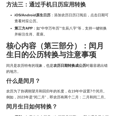
方法三：通过手机日历应用转换
iOS/Android原生日历
：添加农
历日历
订阅后，点击日期可
查看对应公历。
第三方APP
：如“中华万年历”“生辰八字”等，支持一键转换
并标注
生肖
、
星座
。
核心内容（第三部分）：闰月
生日的公历转换与注意事项
闰月是农历特有的现象，也是
农历日期转换成公历
时最容易出错
的地方。
什么是闰月？
农历为了协调朔望月和回归年的长度，在19年中设置7个闰月。
例如，2023年是“闰二月”，即农历有两个二月：二月和闰二月。
闰月生日如何转换？