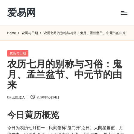
爱易网
Skip
to
公
content
历
Home
农历与日期
农历七月的别称与习俗：鬼月、孟兰盆节、中元节的由来
阳
历
转
Posted
农历与日期
农
in
农历七月的别称与习俗：鬼
历
阴
月、孟兰盆节、中元节的由
历
来
查
询
By
云隐道人
2026年5月24日
_2ebc.com
Posted
by
今日
黄历
概览
今日为农历七月初一，民间俗称“鬼门开”之日。太阴星当值，月