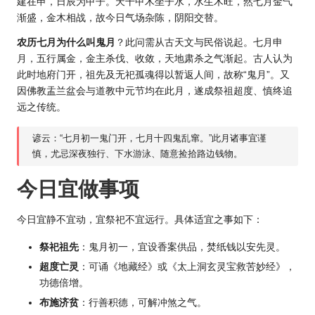
建在申，日辰为甲子。天干甲木坐子水，水生木旺，然七月金气
渐盛，金木相战，故今日气场杂陈，阴阳交替。
农历七月为什么叫鬼月
？此问需从古天文与民俗说起。七月申
月，五行属金，金主杀伐、收敛，天地肃杀之气渐起。古人认为
此时地府门开，祖先及无祀孤魂得以暂返人间，故称“鬼月”。又
因佛教盂兰盆会与道教中元节均在此月，遂成祭祖超度、慎终追
远之传统。
谚云：“七月初一鬼门开，七月十四鬼乱窜。”此月诸事宜谨
慎，尤忌深夜独行、下水游泳、随意捡拾路边钱物。
今日宜做事项
今日宜静不宜动，宜祭祀不宜远行。具体适宜之事如下：
祭祀祖先
：鬼月初一，宜设香案供品，焚纸钱以安先灵。
超度亡灵
：可诵《地藏经》或《太上洞玄灵宝救苦妙经》，
功德倍增。
布施济贫
：行善积德，可解冲煞之气。