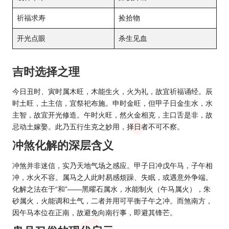
祈福求寿
捡拾物
开光点眼
杀生见血
吉时选择之理
今日丑时、寅时属木旺，木能生火，火为礼，故宜祈福诵经。辰
时土旺，土主信，宜祭祀布施。申时金旺，但甲子日金生水，水
主智，故宜开光修造。午时火旺，然火金相克，主口舌是非，故
忌动土嫁娶。此乃五行生克之妙用，择日者不可不察。
冲煞化解的深层含义
冲煞并非迷信，实乃天地气场之感应。甲子日冲戊午马，子午相
冲，水火不容。属马之人此时易感烦躁、失眠，或遇意外争端。
化解之法在于“和”——黑曜石属水，水能制火（午马属火），朱
砂属火，火能调和土气，二者并用可平衡子午之冲。而煞南方，
因午马本位在正南，故避免向南行事，即避其锋芒。