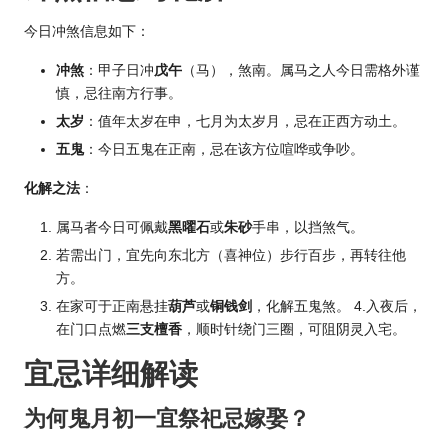
今日冲煞信息如下：
冲煞
：甲子日冲
戊午
（马），煞南。属马之人今日需格外谨
慎，忌往南方行事。
太岁
：值年太岁在申，七月为太岁月，忌在正西方动土。
五鬼
：今日五鬼在正南，忌在该方位喧哗或争吵。
化解之法
：
属马者今日可佩戴
黑曜石
或
朱砂
手串，以挡煞气。
若需出门，宜先向东北方（喜神位）步行百步，再转往他
方。
在家可于正南悬挂
葫芦
或
铜钱剑
，化解五鬼煞。 4.入夜后，
在门口点燃
三支檀香
，顺时针绕门三圈，可阻阴灵入宅。
宜忌详细解读
为何鬼月初一宜祭祀忌嫁娶？