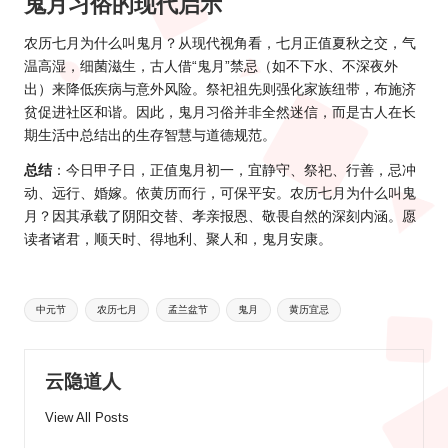
鬼月习俗的现代启示
农历七月为什么叫鬼月？从现代视角看，七月正值夏秋之交，气
温高湿，细菌滋生，古人借“鬼月”禁忌（如不下水、不深夜外
出）来降低疾病与意外风险。祭祀祖先则强化家族纽带，布施济
贫促进社区和谐。因此，鬼月习俗并非全然迷信，而是古人在长
期生活中总结出的生存智慧与道德规范。
总结
：今日甲子日，正值鬼月初一，宜静守、祭祀、行善，忌冲
动、远行、婚嫁。依黄历而行，可保平安。农历七月为什么叫鬼
月？因其承载了阴阳交替、孝亲报恩、敬畏自然的深刻内涵。愿
读者诸君，顺天时、得地利、聚人和，鬼月安康。
Tags:
中元节
农历七月
孟兰盆节
鬼月
黄历宜忌
云隐道人
View All Posts