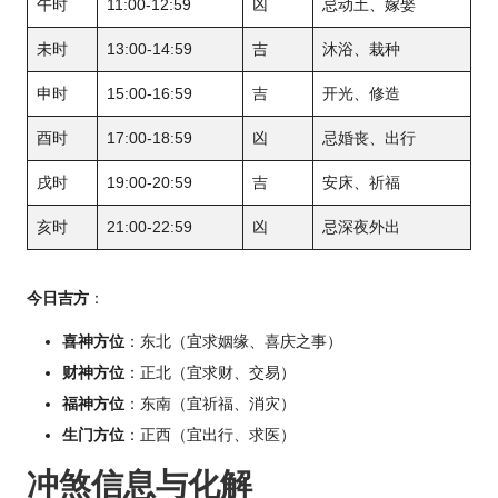
午时
11:00-12:59
凶
忌动土、嫁娶
未时
13:00-14:59
吉
沐浴、栽种
申时
15:00-16:59
吉
开光、修造
酉时
17:00-18:59
凶
忌婚丧、出行
戌时
19:00-20:59
吉
安床、祈福
亥时
21:00-22:59
凶
忌深夜外出
今日吉方
：
喜神方位
：东北（宜求姻缘、喜庆之事）
财神方位
：正北（宜求财、交易）
福神方位
：东南（宜祈福、消灾）
生门方位
：正西（宜出行、求医）
冲煞信息与化解