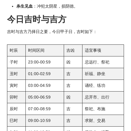
杀生见血
：冲犯太阴星，损阴德。
今日吉时与吉方
吉时与吉方乃择日之要，今日甲子日，吉时如下：
时辰
时间区间
吉凶
适宜事项
子时
23:00-00:59
凶
忌远行、祭祀
丑时
01:00-02:59
吉
祈福、静坐
寅时
03:00-04:59
吉
诵经、练功
卯时
05:00-06:59
凶
忌开市、出行
辰时
07:00-08:59
吉
祭祀、布施
巳时
09:00-10:59
吉
求财、交易