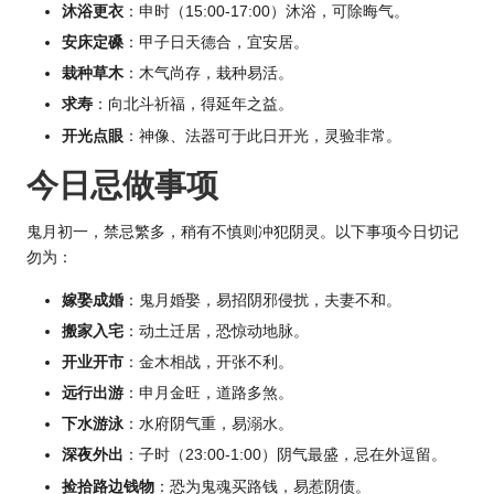
沐浴更衣
：申时（15:00-17:00）沐浴，可除晦气。
安床定磉
：甲子日天德合，宜安居。
栽种草木
：木气尚存，栽种易活。
求寿
：向北斗祈福，得延年之益。
开光点眼
：神像、法器可于此日开光，灵验非常。
今日忌做事项
鬼月初一，禁忌繁多，稍有不慎则冲犯阴灵。以下事项今日切记
勿为：
嫁娶成婚
：鬼月婚娶，易招阴邪侵扰，夫妻不和。
搬家入宅
：动土迁居，恐惊动地脉。
开业开市
：金木相战，开张不利。
远行出游
：申月金旺，道路多煞。
下水游泳
：水府阴气重，易溺水。
深夜外出
：子时（23:00-1:00）阴气最盛，忌在外逗留。
捡拾路边钱物
：恐为鬼魂买路钱，易惹阴债。