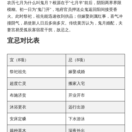
农历七月为什么叫鬼月？根源在于“七月半”前后，阴阳两界界限
模糊。初一日为“鬼门开”，地府官员押送众鬼返回阳间接受香
火。此时祭祀，祖先能迅速收到供品；但嫁娶则属红事，喜气冲
撞阴气，易使新人日后多病多灾。传统黄历认为，鬼月婚配，夫
妻宫易受孤辰寡宿星干扰，故忌之。
宜忌对比表
宜（8项）
忌（8项）
祭祀祖先
嫁娶成婚
超度亡灵
搬家入宅
布施济贫
开业开市
沐浴更衣
远行出游
安床定磉
下水游泳
栽种草木
深夜外出