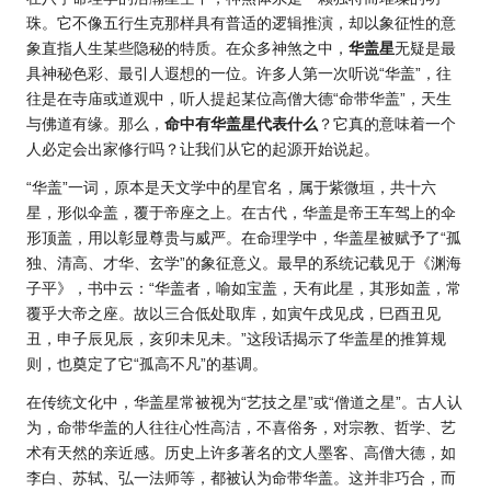
珠。它不像五行生克那样具有普适的逻辑推演，却以象征性的意
象直指人生某些隐秘的特质。在众多神煞之中，
华盖星
无疑是最
具神秘色彩、最引人遐想的一位。许多人第一次听说“华盖”，往
往是在寺庙或道观中，听人提起某位高僧大德“命带华盖”，天生
与佛道有缘。那么，
命中有华盖星代表什么
？它真的意味着一个
人必定会出家修行吗？让我们从它的起源开始说起。
“华盖”一词，原本是天文学中的星官名，属于紫微垣，共十六
星，形似伞盖，覆于帝座之上。在古代，华盖是帝王车驾上的伞
形顶盖，用以彰显尊贵与威严。在命理学中，华盖星被赋予了“孤
独、清高、才华、玄学”的象征意义。最早的系统记载见于《渊海
子平》，书中云：“华盖者，喻如宝盖，天有此星，其形如盖，常
覆乎大帝之座。故以三合低处取库，如寅午戌见戌，巳酉丑见
丑，申子辰见辰，亥卯未见未。”这段话揭示了华盖星的推算规
则，也奠定了它“孤高不凡”的基调。
在传统文化中，华盖星常被视为“艺技之星”或“僧道之星”。古人认
为，命带华盖的人往往心性高洁，不喜俗务，对宗教、哲学、艺
术有天然的亲近感。历史上许多著名的文人墨客、高僧大德，如
李白、苏轼、弘一法师等，都被认为命带华盖。这并非巧合，而