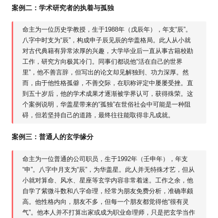
案例二：学术研究者的执着与孤独
命主为一位历史学教授，生于1988年（戊辰年），年支“辰”。
八字中时支为“辰”，构成申子辰见辰的华盖格局。此人从小就
对古代典籍有异常浓厚的兴趣，大学毕业后一直从事古籍校勘
工作，研究方向极其冷门。同事们都说他“活在自己的世界
里”，他不善言辞，但写出的论文却见解独到、功力深厚。然
而，由于他性格孤僻，不善交际，在职称评定中屡屡受挫。直
到五十岁后，他的学术成果才逐渐被学界认可，获得殊荣。这
个案例说明，华盖星带来的“孤独”在世俗社会中可能是一种阻
碍，但若坚持自己的道路，最终往往能取得非凡成就。
案例三：普通人的玄学缘分
命主为一位普通的公司职员，生于1992年（壬申年），年支
“申”。八字中月支为“辰”，为华盖星。此人并无特殊才艺，但从
小就对
算命
、
风水
、
星座
等玄学内容非常着迷。工作之余，他
自学了紫微斗数和八字命理，经常为朋友免费分析，准确率颇
高。他性格内向，朋友不多，但每一个朋友都觉得他“很有灵
气”。他本人并不打算出家或成为职业命理师，只是把玄学当作