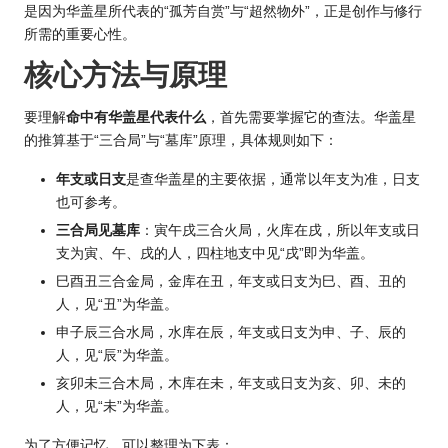
是因为华盖星所代表的“孤芳自赏”与“超然物外”，正是创作与修行
所需的重要心性。
核心方法与原理
要理解
命中有华盖星代表什么
，首先需要掌握它的查法。华盖星
的推算基于“三合局”与“墓库”原理，具体规则如下：
年支或日支
是查华盖星的主要依据，通常以年支为准，日支
也可参考。
三合局见墓库
：寅午戌三合火局，火库在戌，所以年支或日
支为寅、午、戌的人，四柱地支中见“戌”即为华盖。
巳酉丑三合金局，金库在丑，年支或日支为巳、酉、丑的
人，见“丑”为华盖。
申子辰三合水局，水库在辰，年支或日支为申、子、辰的
人，见“辰”为华盖。
亥卯未三合木局，木库在未，年支或日支为亥、卯、未的
人，见“未”为华盖。
为了方便记忆，可以整理为下表：