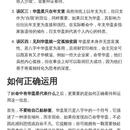
俗人少成”。需要辩证看待。
误区三：华盖星只在年支查
虽然传统上以年支为主，但日支
作为“自我”的宫位，同样重要。如果日支为华盖，其影响力
往往比年支更为直接和强烈。在实际断命中，年支华盖多指
家族遗传的倾向，日支华盖则代表个人内心的特质。
误区四：见到华盖就一定孤独贫困
华盖星本身并无贫富属
性。若八字中华盖星为喜用，且得财官印相生，命主完全可
以既富有又才华横溢。例如一些大企业家，命带华盖，他们
虽然内心孤独，但在事业上却可以取得巨大成功，因为他们
善于将孤独转化为思考的深度。
如何正确运用
了解
命中有华盖星代表什么
之后，更重要的是如何正确看待和运
用这一信息。
首先，
不要给自己贴标签
。华盖星只是八字中的一个符号，它描
述了一种潜在倾向，而非宿命。如果你发现自己命带华盖，不必
因此感到恐慌或自命不凡。它提醒你：你可能拥有一颗需要独处