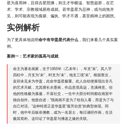
星为喜用神，且得吉星照拂，则主才华横溢、智慧超群，在艺
术、学术、宗教领域易有成就。若华盖星为忌神，或与凶煞并
见，则可能表现为孤僻、偏执、怀才不遇，甚至精神上的困扰。
实例解析
为了更具体地说明
命中有华盖星代表什么
，我们来看几个真实案
例。
案例一：艺术家的孤高与成就
命主为著名画家，生于1955年（乙未年），年支“未”。其八字
四柱中，月支为“未”，时支为“未”，地支三现“未”。根据查法，
亥卯未见未为华盖，此命华盖星极重。此人自幼便展现出非凡
的艺术天赋，尤其擅长水墨画，作品意境高远，充满禅意。但
他的性格极为孤傲，不喜社交，一生中大部分时间都在画室中
独自创作。他曾自述：“我画画不是为了给别人看，而是为了与
自己对话。”这种特质正是华盖星“孤芳自赏”的典型体现。同
时，他中年后皈依佛教，成为一名居士，每日诵经作画，生活
极其简朴。这印证了华盖星与佛道之缘的关联。