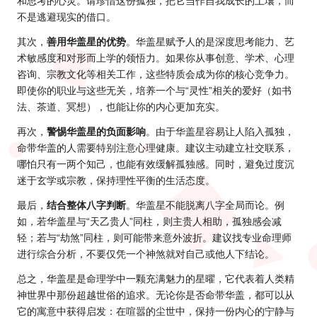
和思考的心灵。请珍惜这份孤独，把它当作自我成长的土壤，而
不是逃避现实的借口。
其次，
善用华盖星的优势
。华盖星赋予人的是深度思考能力、艺
术敏感度和对形而上学的领悟力。如果你从事创意、学术、心理
咨询、宗教文化等相关工作，这些特质会成为你的核心竞争力。
即使你的职业与这些无关，培养一个与“灵性”相关的爱好（如书
法、茶道、冥想），也能让你的内心更加充实。
再次，
警惕华盖星的负面影响
。由于华盖星容易让人陷入孤独，
命带华盖的人需要特别注意心理健康。建议主动建立社交联系，
哪怕只有一两个知己，也能有效缓解孤独感。同时，避免过度沉
迷于玄学或宗教，保持理性平衡的生活态度。
最后，
结合整体八字判断
。华盖星不能脱离八字全局而论。例
如，若华盖星与“天乙贵人”同柱，则主贵人相助，孤独感会减
轻；若与“劫煞”同柱，则可能带来意外波折。建议找专业命理师
进行综合分析，不要仅凭一个神煞就对自己或他人下结论。
总之，华盖星是命理学中一颗充满魅力的星曜，它代表着人类精
神世界中那份超越世俗的追求。无论你是否命带华盖，都可以从
它的寓意中获得启发：在喧嚣的尘世中，保持一份内心的宁静与