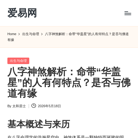
爱易网
Skip
to
公
content
历
Home
出生与命理
八字神煞解析：命带“华盖星”的人有何特点？是否与佛道
阳
有缘
历
转
农
Posted
出生与命理
历
in
八字神煞解析：命带“华盖
阴
星”的人有何特点？是否与佛
历
查
道有缘
询
_2ebc.com
By
太和居士
2026年5月18日
Posted
by
基本概述与来历
在八字命理学的浩瀚星空中，神煞体系是一颗独特而璀璨的明