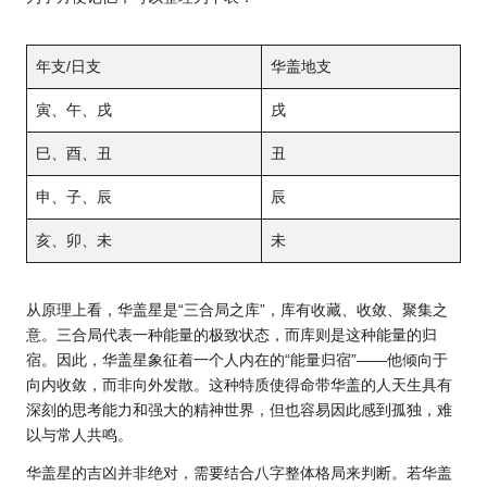
年支/日支
华盖地支
寅、午、戌
戌
巳、酉、丑
丑
申、子、辰
辰
亥、卯、未
未
从原理上看，华盖星是“三合局之库”，库有收藏、收敛、聚集之
意。三合局代表一种能量的极致状态，而库则是这种能量的归
宿。因此，华盖星象征着一个人内在的“能量归宿”——他倾向于
向内收敛，而非向外发散。这种特质使得命带华盖的人天生具有
深刻的思考能力和强大的精神世界，但也容易因此感到孤独，难
以与常人共鸣。
华盖星的吉凶并非绝对，需要结合八字整体格局来判断。若华盖