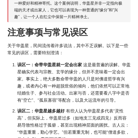
一种爱好和精神寄托。这个案例说明，华盖星并非一定指向极
端的天才或出家人，它也可以表现为一种普通的“缘分”和“兴
趣”，让一个人在红尘中保留一片精神净土。
注意事项与常见误区
关于华盖星，民间流传着许多说法，其中不乏误解。以下是一些
常见的误区，需要特别澄清：
误区一：命带华盖星就一定会出家
这是最普遍的误解。华盖
星确实代表与宗教、玄学的缘分，但并不意味着一定会出
家。事实上，绝大多数命带华盖的人只是对佛道哲学有兴
趣，或者内心有一种超脱世俗的倾向，他们依然可以正常地
结婚生子、参与社会活动。出家与否，还需要看八字中是否
有“空亡”、“孤辰寡宿”等配合，以及大运流年的引导。
误区二：华盖星越多越好
有些人认为华盖星多代表“灵性
高”，但实际上，华盖星过多（如地支三见或四见）反而容
易导致性格过于孤僻，甚至出现精神层面的困扰。古人云：
“华盖重重，勤心学艺。”但若重重无制，也可能“僧道多欲，