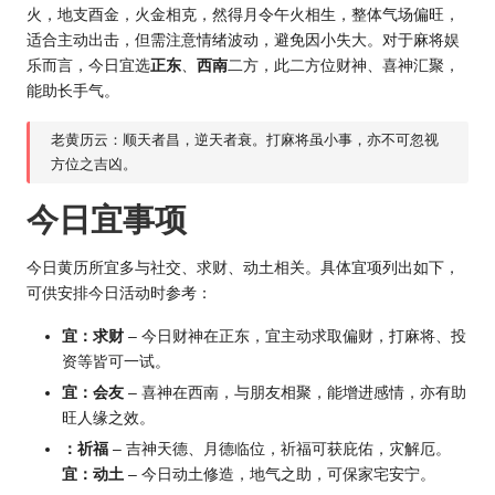
火，地支酉金，火金相克，然得月令午火相生，整体气场偏旺，
适合主动出击，但需注意情绪波动，避免因小失大。对于麻将娱
乐而言，今日宜选
正东
、
西南
二方，此二方位财神、喜神汇聚，
能助长手气。
老黄历云：顺天者昌，逆天者衰。打麻将虽小事，亦不可忽视
方位之吉凶。
今日宜事项
今日黄历所宜多与社交、求财、动土相关。具体宜项列出如下，
可供安排今日活动时参考：
宜：求财
– 今日财神在正东，宜主动求取偏财，打麻将、投
资等皆可一试。
宜：会友
– 喜神在西南，与朋友相聚，能增进感情，亦有助
旺人缘之效。
：祈福
– 吉神天德、月德临位，祈福可获庇佑，灾解厄。
宜：动土
– 今日动土修造，地气之助，可保家宅安宁。