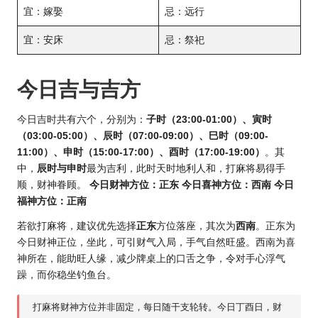
宜：嫁娶
忌：远行
宜：安床
忌：祭祀
今日吉与吉方
今日吉时共有六个，分别为：
子时（23:00-01:00）、寅时
（03:00-05:00）、辰时（07:00-09:00）、巳时（09:00-
11:00）、申时（15:00-17:00）、酉时（17:00-19:00）
。其
中，
辰时与申时
最为吉利，此时天时地利人和，打麻将易得手
顺，财神眷顾。
今日财神方位：正东
今日喜神方位：西南
今日
福神方位：正南
若欲打麻将，建议优先选择
正东
方位落座，其次为
西南
。正东为
今日财神正位，坐此，可引财气入局，手气自然旺盛。西南为喜
神所在，能助旺人缘，减少牌桌上的口舌之争，令对手心浮气
躁，而你稳坐钓鱼台。
打麻将财神方位并非固定，每日随干支轮转。今日丁酉日，财