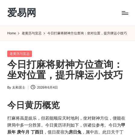
爱易网
Skip
to
公
content
历
Home
老黄历与宜忌
今日打麻将财神方位查询：坐对位置，提升牌运小技巧
阳
历
转
Posted
老黄历与宜忌
农
in
今日打麻将财神方位查询：
历
阴
坐对位置，提升牌运小技巧
历
查
By
太和居士
2026年6月4日
Posted
询
by
_2ebc.com
今日
黄历
概览
打麻将虽是娱乐，但若能顺应天时地利，坐对财神方位，便能在
牌局中多一分胜算。今日黄历详列如下，供诸位参考。今日为
甲
辰年 庚午月 丁酉日
，值日星宿为
房日兔
，属中吉。此日天干丁