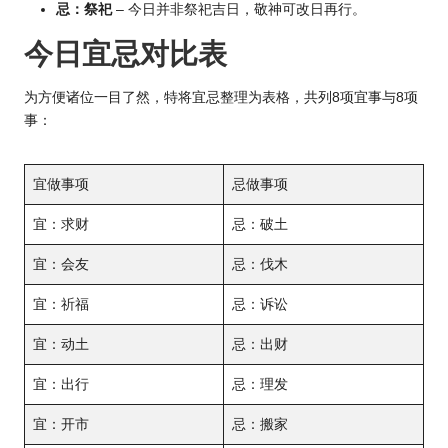
忌：祭祀
– 今日并非祭祀吉日，敬神可改日再行。
今日宜忌对比表
为方便诸位一目了然，特将宜忌整理为表格，共列8项宜事与8项
事：
宜做事项
忌做事项
宜：求财
忌：破土
宜：会友
忌：伐木
宜：祈福
忌：诉讼
宜：动土
忌：出财
宜：出行
忌：理发
宜：开市
忌：搬家