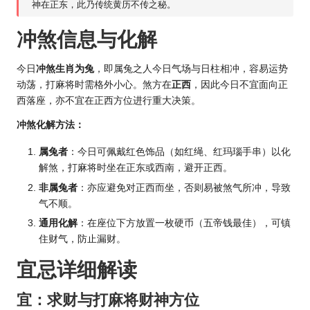
神在正东，此乃传统黄历不传之秘。
冲煞信息与化解
今日
冲煞生肖为兔
，即属兔之人今日气场与日柱相冲，容易
运势
动荡，打麻将时需格外小心。煞方在
正西
，因此今日不宜面向正
西落座，亦不宜在正西方位进行重大决策。
冲煞化解方法：
属兔者
：今日可佩戴红色饰品（如红绳、红玛瑙手串）以化
解煞，打麻将时坐在正东或西南，避开正西。
非属兔者
：亦应避免对正西而坐，否则易被煞气所冲，导致
气不顺。
通用化解
：在座位下方放置一枚硬币（五帝钱最佳），可镇
住财气，防止漏财。
宜忌详细解读
宜：求财与打麻将财神方位