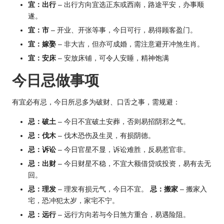
宜：出行
– 出行方向宜选正东或西南，路途平安，办事顺
遂。
宜：市
– 开业、开张等事，今日可行，易得顾客盈门。
宜：嫁娶
– 非大吉，但亦可成婚，需注意避开冲煞
生肖
。
宜：安床
– 安放床铺，可令人安睡，精神饱满
今日忌做事项
有宜必有忌，今日所忌多为破财、口舌之事，需规避：
忌：破土
– 今日不宜破土安葬，否则易招阴邪之气。
忌：伐木
– 伐木恐伤及生灵，有损阴德。
忌：诉讼
– 今日官星不显，诉讼难胜，反易惹官非。
忌：出财
– 今日财星不稳，不宜大额借贷或投资，易有去无
回。
忌：理发
– 理发有损元气，今日不宜。
忌：搬家
– 搬家入
宅，恐冲犯太岁，家宅不宁。
忌：远行
– 远行方向若与今日煞方重合，易遇险阻。