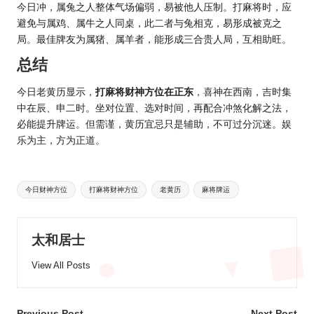
今日冲，属兔之人整体气场偏弱，易被他人压制。打麻将时，应
避免与属鸡、属牛之人同桌，此二者与兔相克，易形成被克之
局。最佳牌友为属猪、属羊者，能形成三合贵人局，互相助旺。
总结
今日老黄历显示，
打麻将财神方位在正东
，喜神在西南，吉时集
中在辰、申二时。坐对位置、选对时间，再配合冲煞化解之法，
必能提升牌运。但需谨，黄历宜忌只是辅助，不可过分沉迷。娱
乐为主，方为正道。
Tags:
今日财神方位
打麻将财神方位
老黄历
麻将牌运
太和居士
View All Posts
Previous Post
Next Post