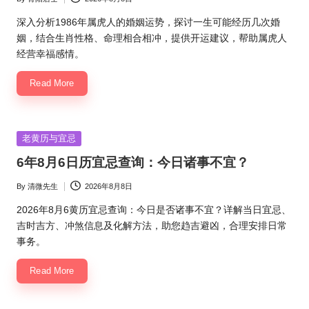
Posted
by
深入分析1986年属虎人的婚姻运势，探讨一生可能经历几次婚
姻，结合生肖性格、命理相合相冲，提供开运建议，帮助属虎人
经营幸福感情。
Read More
Posted
老黄历与宜忌
in
6年8月6日历宜忌查询：今日诸事不宜？
By
清微先生
2026年8月8日
Posted
by
2026年8月6黄历宜忌查询：今日是否诸事不宜？详解当日宜忌、
吉时吉方、冲煞信息及化解方法，助您趋吉避凶，合理安排日常
事务。
Read More