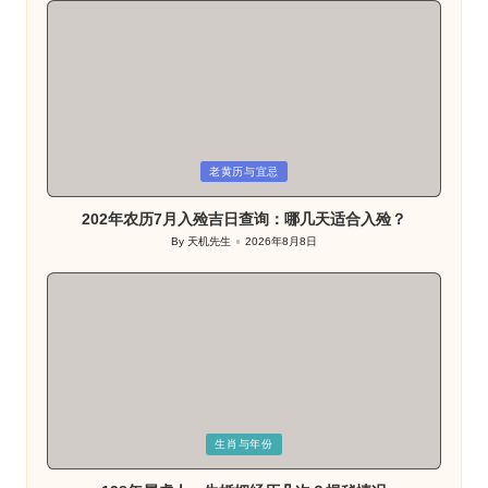
Posted
老黄历与宜忌
in
202年农历7月入殓吉日查询：哪几天适合入殓？
By
天机先生
2026年8月8日
Posted
by
Posted
生肖与年份
in