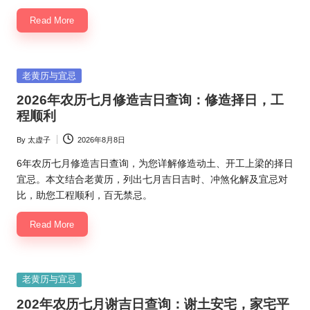
Read More
Posted
老黄历与宜忌
in
2026年农历七月修造吉日查询：修造择日，工
程顺利
By
太虚子
2026年8月8日
Posted
by
6年农历七月修造吉日查询，为您详解修造动土、开工上梁的择日
宜忌。本文结合老黄历，列出七月吉日吉时、冲煞化解及宜忌对
比，助您工程顺利，百无禁忌。
Read More
Posted
老黄历与宜忌
in
202年农历七月谢吉日查询：谢土安宅，家宅平