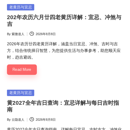
Posted
老黄历与宜忌
in
202年农历六月廿四老黄历详解：宜忌、冲煞与
吉
By
紫微道人
2026年8月8日
Posted
by
2026年农历廿四老黄历详解，涵盖当日宜忌、冲煞、吉时与吉
方，结合传统择日智慧，为您提供生活与办事参考，助您顺天应
时，趋吉避凶。
Read More
Posted
老黄历与宜忌
in
黄2027全年吉日查询：宜忌详解与每日吉时指
南
By
云隐道人
2026年8月8日
Posted
by
黄历2027全年吉日查询指南，详解每日宜忌、吉时吉方、冲煞化