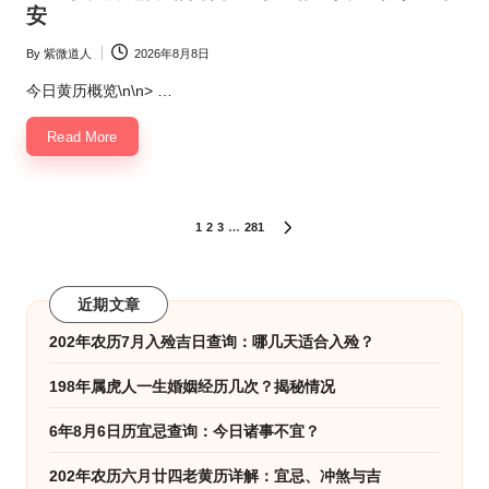
安
By
紫微道人
2026年8月8日
Posted
by
今日黄历概览\n\n> …
Read More
文
1
2
3
…
281
NEXT
PAGE
章
分
近期文章
页
202年农历7月入殓吉日查询：哪几天适合入殓？
198年属虎人一生婚姻经历几次？揭秘情况
6年8月6日历宜忌查询：今日诸事不宜？
202年农历六月廿四老黄历详解：宜忌、冲煞与吉