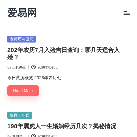
爱易网
Skip
to
公
content
历
阳
Posted
老黄历与宜忌
历
in
202年农历7月入殓吉日查询：哪几天适合入
转
殓？
农
历
By
天机先生
2026年8月8日
Posted
阴
by
今日黄历概览 2026年农历七…
历
查
Read More
询
_2ebc.com
Posted
生肖与年份
in
198年属虎人一生婚姻经历几次？揭秘情况
By
青阳居士
2026年8月8日