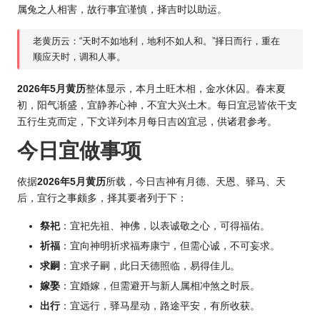
属兔之人相害，故行事宜谨慎，择吉时以助运。
老黄历云：“天时不如地利，地利不如人和。”择日而行，重在
顺应天时，调和人事。
2026年5
月黄历
整体显示，本月土旺木相，金水休囚。春末夏
初，阳气渐盛，宜静养心神，不宜大兴土木。每日宜忌皆依干支
五行生克而定，下文详列本月每日吉凶宜忌，供诸君参考。
今日宜做事项
依据
2
026年5月
黄历
所载，今日吉神有月德、天恩、驿马、天
后，宜行之事颇多，择其要者列于下：
祭祀
：宜祀先祖、神佛，以表诚敬之心，可得福佑。
祈福
：宜向神明祈求福寿康宁，但需心诚，不可妄求。
求嗣
：宜求子嗣，此日天德照临，易得佳儿。
嫁娶
：宜婚嫁，但需避开与新人属相冲煞之时辰。
出行
：宜远行，驿马星动，路途平安，有所收获。