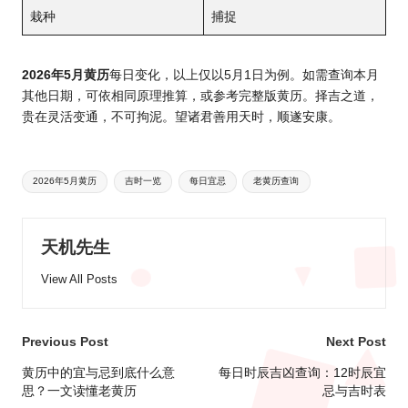
栽种
捕捉
2026年5月黄历
每日变化，以上仅以5月1日为例。如需查询本月
其他日期，可依相同原理推算，或参考完整版黄历。择吉之道，
贵在灵活变通，不可拘泥。望诸君善用天时，顺遂安康。
Tags:
2026年5月黄历
吉时一览
每日宜忌
老黄历查询
天机先生
View All Posts
Post
Previous Post
Next Post
navigation
黄历中的宜与忌到底什么意
每日时辰吉凶查询：12时辰宜
思？一文读懂老黄历
忌与吉时表