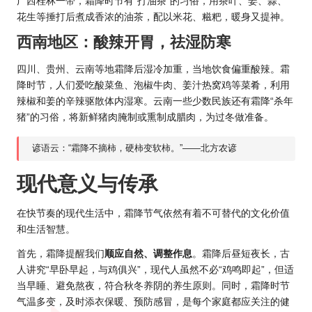
广西桂林一带，霜降时节有“打油茶”的习俗，用茶叶、姜、蒜、
花生等捶打后煮成香浓的油茶，配以米花、糍粑，暖身又提神。
西南地区：酸辣开胃，祛湿防寒
四川、贵州、云南等地霜降后湿冷加重，当地饮食偏重酸辣。霜
降时节，人们爱吃酸菜鱼、泡椒牛肉、姜汁热窝鸡等菜肴，利用
辣椒和姜的辛辣驱散体内湿寒。云南一些少数民族还有霜降“杀年
猪”的习俗，将新鲜猪肉腌制或熏制成腊肉，为过冬做准备。
谚语云：“霜降不摘柿，硬柿变软柿。”——北方农谚
现代意义与传承
在快节奏的现代生活中，霜降节气依然有着不可替代的文化价值
和生活智慧。
首先，霜降提醒我们
顺应自然、调整作息
。霜降后昼短夜长，古
人讲究“早卧早起，与鸡俱兴”，现代人虽然不必“鸡鸣即起”，但适
当早睡、避免熬夜，符合秋冬养阴的养生原则。同时，霜降时节
气温多变，及时添衣保暖、预防感冒，是每个家庭都应关注的健