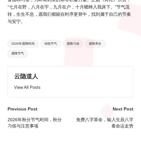
“七月在野，八月在宇，九月在户，十月蟋蟀入我床下。”节气流
转，生生不息，愿我们都能在时序更替中，找到属于自己的节奏
与安宁。
Tags:
2026年霜降时间
传统节气
霜降习俗
霜降养生
霜降节气
云隐道人
View All Posts
Post
Previous Post
Next Post
navigation
2026年秋分节气时间，秋分
免费八字算命，输入生辰八字
习俗与注意事项
看命运走势