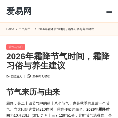
爱易网
Skip
to
公
content
历
Home
节气与节日
2026年霜降节气时间，霜降习俗与养生建议
阳
历
转
Posted
节气与节日
农
in
2026年霜降节气时间，霜降
历
阴
习俗与养生建议
历
查
By
云隐道人
2026年7月5日
Posted
询
by
_2ebc.com
节气来历与由来
霜降，是二十四节气中的第十八个节气，也是秋季的最后一个节
气。当太阳到达黄经210度时，霜降便如约而至。
2026年霜
降时
间
为10月23日（农历九月十三）12时51分，此时节气温骤降、昼