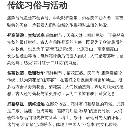
传统习俗与活动
霜降节气虽然不如春节、中秋那样隆重，但在民间却有着丰富而
独特的习俗，承载着人们对自然的敬畏和对生活的热爱。
登高望远，赏秋送寒
霜降时节，天高云淡，枫叶尽染，正是登高
赏秋的最佳时机。古人有霜降登高的习俗，既是为了欣赏最后的
一抹秋色，也是为了“辞青”送别秋天。北京香山、南京栖霞山、
长沙岳麓山等地，每到霜降前后便游人如织，人们踏着落叶，登
高远眺，感受“霜叶红于二月花”的诗意。
赏菊饮酒，敬谢秋华
霜降时节，菊花正盛。民间有“霜降赏菊”的
传统，认为菊花是“延寿客”，在霜打之后反而开得更加灿烂。很
多地方会举办菊花会、菊花宴，人们饮酒赏菊，表达对秋天的感
恩。古人还将菊花与茱萸并称，认为二者皆有驱邪避灾之意。
扫墓祭祖，慎终追远
在部分地区，霜降有扫墓祭祖的习俗。尤其
是广东、福建、台湾等地，霜降前后是“秋祭”的重要时段，人们
会带着祭品到祖先坟前除草、培土、祭拜，表达对先人的怀念。
这与清明“春祭”形成呼应，体现了中国人“不忘本”的文化传统。