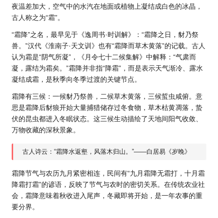
夜温差加大，空气中的水汽在地面或植物上凝结成白色的冰晶，
古人称之为“霜”。
“霜降”之名，最早见于《逸周书·时训解》：“霜降之日，豺乃祭
兽。”汉代《淮南子·天文训》也有“霜降而草木黄落”的记载。古人
认为霜是“阴气所凝”，《月令七十二候集解》中解释：“气肃而
凝，露结为霜矣。”霜降并非指“降霜”，而是表示天气渐冷、露水
凝结成霜，是秋季向冬季过渡的关键节点。
霜降有三候：一候豺乃祭兽，二候草木黄落，三候蜇虫咸俯。意
思是霜降后豺狼开始大量捕猎储存过冬食物，草木枯黄凋落，蛰
伏的昆虫都进入冬眠状态。这三候生动描绘了天地间阳气收敛、
万物收藏的深秋景象。
古人诗云：“霜降水返壑，风落木归山。”——白居易《岁晚》
霜降节气与农历九月紧密相连，民间有“九月霜降无霜打，十月霜
降霜打霜”的谚语，反映了节气与农时的密切关系。在传统农业社
会，霜降意味着秋收进入尾声，冬藏即将开始，是一年农事的重
要分界。