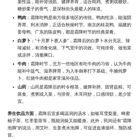
栗性温，能补肾强筋、健脾养胃，适合炖鸡、煮粥或糖炒。
糖炒栗子的香气，是深秋街头最暖人的味道。
鸭肉
：霜降吃鸭是南方很多地区的传统。鸭肉性凉，能滋阴
养胃、利水消肿，正适合秋燥时节。南京的桂花鸭、福建的
姜母鸭、广东的陈皮鸭，都是霜降时节的经典菜肴。
白萝卜
：“十月萝卜赛人参”，霜降后的白萝卜水分充足、辣
味减轻，有消食化痰、下气宽中的功效。可炖排骨、做泡菜
或凉拌，清脆爽口。
牛肉
：霜降时节，北方一些地区有吃牛肉的习俗，认为牛肉
能补中益气、滋养脾胃，为入冬御寒打下基础。牛腩炖萝
卜、红烧牛肉都是家常滋补佳品。
山药
：山药是霜降后的时令根茎，健脾补肺、固肾益精。可
蒸食、煮粥或入菜，与排骨、木耳同炒，口感绵软，老少皆
宜。
养生饮品方面
，霜降后宜多喝温润的汤水，如银耳雪梨羹、蜂蜜
柚子茶、红枣姜茶等，既能润燥又能暖身。此外，民间还有“霜降
泡脚”的说法，用艾叶、生姜煮水泡脚，可促进血液循环、预防感
冒。