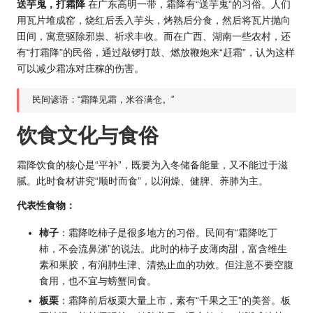
送芋鬼，打霜降
在广东高明一带，霜降有“送芋鬼”的习俗。人们
用瓦片堆成窑，烧红后丢入芋头，烤熟后分食，然后将瓦片抛向
田间，寓意驱除邪祟、祈求丰收。而在广西、湖南一些农村，还
有“打霜降”的民俗，通过敲锣打鼓、燃放鞭炮来“赶霜”，认为这样
可以减少霜冻对庄稼的伤害。
民间谚语：“霜降见霜，米谷满仓。”
饮食文化与食俗
霜降饮食的核心是“平补”，既要为入冬储备能量，又不能过于滋
腻。此时食材讲究“顺时而食”，以润燥、健脾、养肺为主。
代表性食物：
柿子
：霜降吃柿子是很多地方的习俗。民间有“霜降吃丁
柿，不会流鼻涕”的说法。此时的柿子皮薄肉甜，富含维生
素和果胶，有润肺生津、清热止血的功效。但注意不要空腹
食用，也不宜与螃蟹同食。
板栗
：霜降前后板栗大量上市，素有“千果之王”的美誉。板