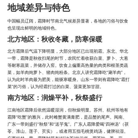
地域差异与特色
中国幅员辽阔，霜降时节南北气候差异显著，各地的习俗与饮食
也呈现出鲜明的地域特色。
北方地区：秋收冬藏，防寒保暖
北方霜降后气温下降明显，大部分地区已出现初霜。东北、华北
一带，霜降是秋收扫尾的时节，农民忙着收获白菜、萝卜、大葱
等耐寒蔬菜，并储存入窖。饮食上偏重高热量的肉类和根茎类蔬
菜，如羊肉炖萝卜、猪肉炖粉条。北京人讲究霜降吃“涮羊肉”，
认为此时羊肉最为肥美，能驱寒暖身。山东一带则有霜降吃“霜打
菜”的习俗，认为经霜打过的白菜、菠菜更加甘甜。
南方地区：润燥平补，秋祭盛行
江南地区霜降后依然温暖湿润，但秋燥明显。苏州、杭州等地有
霜降“吃蟹”的雅兴，此时雌蟹黄满膏肥，是品蟹的尾声。闽南、
广东一带则盛行“秋祭”和“送芋鬼”。广东人霜降爱喝“四神汤”（茯
苓、淮山、莲子、芡实），或者用五指毛桃煲鸡汤，健脾祛湿。