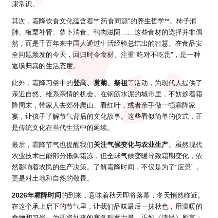
康常识。
其次，霜降饮食文化蕴含着**“药食同源”的养生哲学**。柿子润
肺、板栗补肾、萝卜消食、鸭肉滋阴……这些食材的选择并非偶
然，而是千百年来中国人通过生活经验总结出的智慧。在食品安
全问题频发的今天，回归时令食材、注重“吃对不吃贵”，是一种
返璞归真的生活态度。
此外，霜降习俗中的
登高、赏菊、祭祖
等活动，为现代人提供了
亲近自然、维系亲情的机会。在钢筋水泥的城市里，不妨趁着霜
降周末，带家人去郊外爬山、看红叶，或者亲手做一顿霜降家
宴，让孩子了解节气背后的文化故事。这些看似简单的仪式，正
是传统文化在当代生活中的延续。
最后，霜降节气也提醒我们
关注气候变化与农业生产
。虽然现代
农业技术已能部分抵御霜冻，但全球气候变暖导致霜期变化，依
然影响着农民的生产决策。了解霜降时间，不仅是为了“应景”，
更是对土地和自然的敬畏。
2
026年霜降
时间
的到来，意味着秋天即将落幕，冬天悄然临近。
在这个承上启下的节气里，让我们品味最后一抹秋色，用温暖的
食物和习俗，为即将到来的寒冬积蓄力量。正如《诗经》所言：