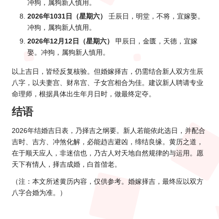
冲狗，属狗新人慎用。
2026年1031日（星期六）
壬辰日，明堂，不将，宜嫁娶。
冲狗，属狗新人慎用。
2026年12月12日（星期六）
甲辰日，金匮，天德，宜嫁
娶。冲狗，属狗新人慎用。
以上吉日，皆经反复核验。但婚嫁择吉，仍需结合新人双方生辰
八字，以夫妻宫、财帛宫、子女宫相合为佳。建议新人聘请专业
命理师，根据具体出生年月日时，做最终定夺。
结语
2026年结婚吉日表，乃择吉之纲要。新人若能依此选日，并配合
吉时、吉方、冲煞化解，必能趋吉避凶，缔结良缘。黄历之道，
在于顺天应人，非迷信也，乃古人对天地自然规律的与运用。愿
天下有情人，择吉成婚，白首偕老。
（注：本文所述黄历内容，仅供参考。婚嫁择吉，最终应以双方
八字合婚为准。）