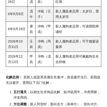
26日
戌
辰）
红绸
戊
冲鼠（壬
新人属鼠者忌用；太岁日，需
6年8月8日
午
子）
用太岁符
庚
冲狗（甲
新人属狗者忌用；可请阴阳师
6年9月19日
辰
戌）
诵经
2026年10
壬
冲狗（丙
新人属狗者忌用；可于婚宴设
月31日
辰
戌）
素席
2026年12
甲
冲狗（戊
新人属狗者忌用可佩戴狗生肖
月12日
辰
戌）
吉祥物
化解总则：
若新人或直系亲属生肖逢冲，首选避开当日。若因故
无法避开，需用以下法门化解：
五行通关
：以相生生肖饰品化解，如冲鼠用牛，冲虎用猪，
冲龙用鸡。
方位调整
：新人拜堂时，面向吉方（喜神方），背向冲方。