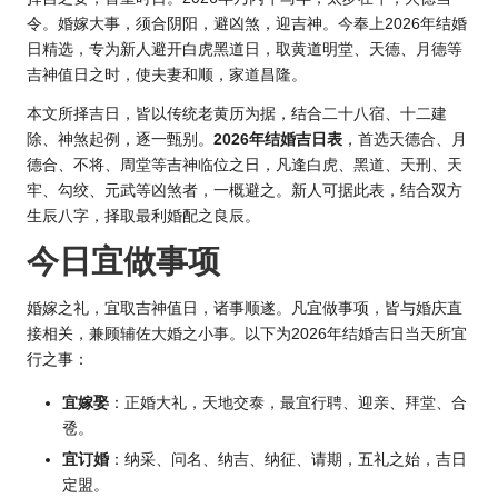
令。婚嫁大事，须合阴阳，避凶煞，迎吉神。今奉上
2026年结
婚
日精选，专为新人避开白虎黑道日，取黄道明堂、天德、月德等
吉神值日之时，使夫妻和顺，家道昌隆。
本文所择吉日，皆以传统老黄历为据，结合二十八宿、十二建
除、神煞起例，逐一甄别。
2
026年结婚
吉日表
，首选天德合、月
德合、不将、周堂等吉神临位之日，凡逢白虎、黑道、天刑、天
牢、勾绞、元武等凶煞者，一概避之。新人可据此表，结合双方
生辰八字，择取最利婚配之良辰。
今日宜做事项
婚嫁之礼，宜取吉神值日，诸事顺遂。凡宜做事项，皆与婚庆直
接相关，兼顾辅佐大婚之小事。以下为2026年结婚吉日当天所宜
行之事：
宜嫁娶
：正婚大礼，天地交泰，最宜行聘、迎亲、拜堂、合
卺。
宜订婚
：纳采、问名、纳吉、纳征、请期，五礼之始，吉日
定盟。