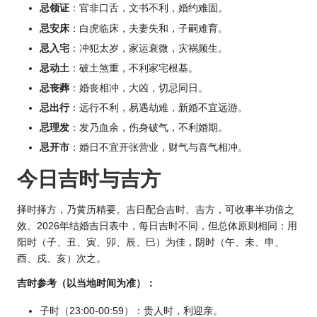
忌领证
：官非口舌，文书不利，婚约难固。
忌安床
：白虎临床，夫妻失和，子嗣难育。
忌入宅
：冲犯太岁，家运衰微，灾祸频生。
忌动土
：破土煞重，不利家宅根基。
忌丧葬
：婚丧相冲，大凶，切忌同日。
忌出行
：远行不利，易遇劫难，新婚不宜远游。
忌理发
：发乃血余，伤身破气，不利婚期。
忌开市
：婚日不宜开张营业，财气与喜气相冲。
今日吉时与吉方
择时择方，乃黄历精要。吉日配合吉时、吉方，可收事半功倍之
效。2026年结婚吉日表中，每日吉时不同，但总体原则相同：用
阳时（子、丑、寅、卯、辰、巳）为佳，阴时（午、未、申、
酉、戌、亥）次之。
吉时参考（以当地时间为准）：
子时（23:00-00:59）：贵人时，利迎亲。