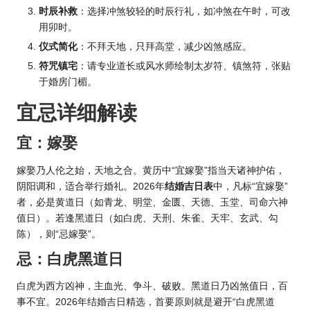
时辰补救
：选择冲煞较轻的时辰行礼，如冲煞在午时，可改
用卯时。
仪式简化
：不拜天地，只拜高堂，减少凶煞感应。
符咒镇宅
：请专业道长或风水师绘制太岁符、镇煞符，张贴
于婚房门楣。
宜忌详细解读
宜：嫁娶
嫁娶乃人伦之始，天地之合。黄历中“宜嫁娶”指当天诸神护佑，
阴阳调和，适合举行婚礼。2026年
结婚吉日表
中，凡标“宜嫁娶”
者，必是黄道日（如青龙、明堂、金匮、天德、玉堂、司命六神
值日）。若逢黑道日（如白虎、天刑、朱雀、天牢、玄武、勾
陈），则“忌嫁娶”。
忌：白虎黑道日
白虎为西方凶神，主血光、争斗、破败。黑道日乃凶煞值日，百
事不宜。2026年结婚吉日精选，首要原则就是避开“白虎黑道