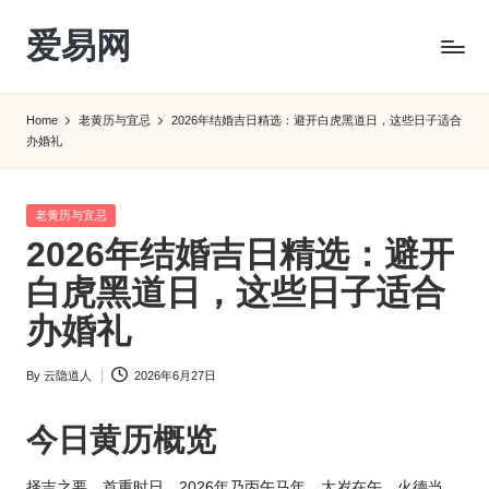
爱易网
Skip
to
公
content
历
Home
老黄历与宜忌
2026年结婚吉日精选：避开白虎黑道日，这些日子适合
阳
办婚礼
历
转
农
Posted
老黄历与宜忌
历
in
2026年结婚吉日精选：避开
阴
白虎黑道日，这些日子适合
历
查
办婚礼
询
_2ebc.com
By
云隐道人
2026年6月27日
Posted
by
今日黄历概览
择吉之要，首重时日。2026年乃丙午马年，太岁在午，火德当