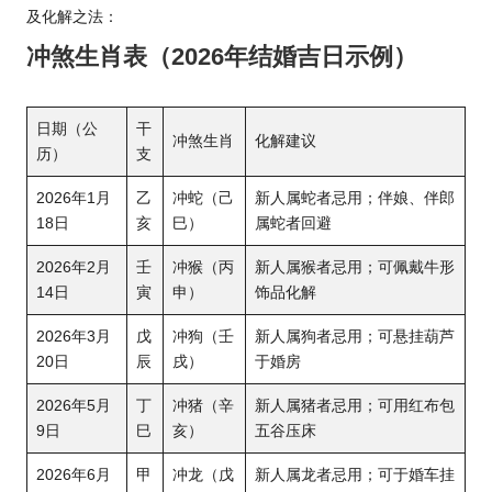
及化解之法：
冲煞生肖表（2026年结婚吉日示例）
日期（公
干
冲煞生肖
化解建议
历）
支
2026年1月
乙
冲蛇（己
新人属蛇者忌用；伴娘、伴郎
18日
亥
巳）
属蛇者回避
2026年2月
壬
冲猴（丙
新人属猴者忌用；可佩戴牛形
14日
寅
申）
饰品化解
2026年3月
戊
冲狗（壬
新人属狗者忌用；可悬挂葫芦
20日
辰
戌）
于婚房
2026年5
月
丁
冲猪（辛
新人属猪者忌用；可用红布包
9日
巳
亥）
五谷压床
2026年6月
甲
冲龙（戊
新人属龙者忌用；可于婚车挂