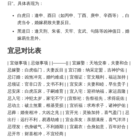
日”。具体表现为：
白虎日：逢申、酉日（如丙申、丁酉、庚申、辛酉等），白
虎当令，婚嫁易致夫妻反目。
黑道日：逢天刑、朱雀、天牢、玄武、勾陈等凶神值日，婚
嫁易生意外。
宜忌对比表
| 宜做事项 | 忌做事项 | |———|| | 宜嫁娶：天地交泰，夫妻和合 |
忌嫁娶：白虎临门，夫妻反目 || 宜订婚：纳采定盟，吉神护佑 |
忌订婚：凶煞冲克，婚约难成 | | 宜领证：官文顺利，福运加持 |
忌领证：官非口舌，文书不利 | | 宜安床：夫妻和睦，早生贵子 |
忌安床：白虎压床，子嗣难育 | | 宜入宅：迎祥纳福，家运昌隆 |
忌入宅：冲犯太岁，家宅不宁 | |宜祭祀：告祭祖先，求得庇佑 |
忌动土：破土煞重，根基受损 | | 宜祈福：求寿求子，诸神护佑 |
忌葬：婚丧相冲，大凶之兆 | | 宜开光：灵验加持，喜气盈门 | 忌
出行：远行不利，易遇劫难 | | 宜会亲友：亲朋满座，喜气洋洋 |
忌理发：伤身破气，不利婚期 | | 宜裁衣：合身如意，百年好合 |
忌开市：财喜相冲，不宜经商 |