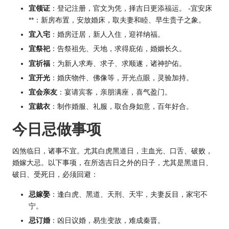
宜领证
：登记注册，官文为凭，择吉日更添福运。 -宜安床
**：新房布置，安放婚床，取夫妻和睦、早生贵子之象。
宜入宅
：婚房迁居，新人入住，迎祥纳福。
宜祭祀
：告祭祖先、天地，求得庇佑，婚姻长久。
宜祈福
：为新人求寿、求子、求顺遂，诸神护佑。
宜开光
：婚庆物件、佛像等，开光点眼，灵验加持。
宜会亲友
：宴请宾客，亲朋满座，喜气盈门。
宜裁衣
：制作婚服、礼服，取合身如意，百年好合。
今日忌做事项
凶煞临日，诸事不宜。尤其白虎黑道日，主血光、口舌、破败，
婚嫁大忌。以下事项，在所选吉日之外的日子，尤其是黑道日、
破日、受死日，必须回避：
忌嫁娶
：逢白虎、黑道、天刑、天牢，夫妻反目，家宅不
宁。
忌订婚
：凶日议婚，易生变故，难成秦晋。