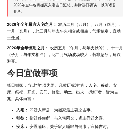
2026年全
年各月搬家入宅吉日汇总，并附选日要诀，以供诸君
参考。
2026年全年最宜入宅之月：
农历二月（卯月）、八月（酉月）、
十月（亥月），此三月与年支午火相合或相生，气场稳定，宜动
土迁居。
2026年全年慎用之月：
农历五月（午月，与年支伏吟）、十一月
（子月，与年支相冲），此二月气场波动较大，若非急务，建议
避开。
今日宜做事项
择日搬家，当以“宜”项为纲。凡黄历标注“宜：入宅、移徙、安
床、祭祀、开光、安门、修造、动土、出火、拆卸”者，皆为吉
兆。具体而言：
入宅：
即迁入新居，为搬家最主要之吉事。
移徙：
指迁移住所，与入宅同义，皆主乔迁之喜。
安床：
安置睡床，关乎家人睡眠与健康，宜择吉时。