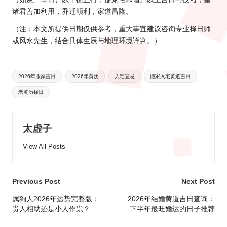
诸君善加利用，乔迁顺利，家道昌隆。
（注：本文所提供日期仅供参考，重大事宜建议咨询专业择日师
或风水先生，结合具体生辰与地理环境详判。）
Tags:
2026年搬家吉日
2026年黄历
入宅宜忌
搬家入宅黄道吉日
老黄历择日
太虚子
View All Posts
Post
Previous Post
Next Post
navigation
属狗人2026年运势完整版：
2026年结婚黄道吉日查询：
贵人相助还是小人作祟？
下半年最旺婚运的日子推荐