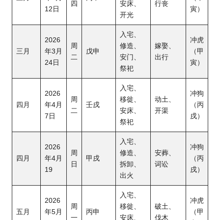
四
安床、
行丧
12日
寅）
开光
入宅、
2026
冲虎
周
修造、
嫁娶、
三月
年3月
戊申
（甲
二
安门、
出行
24日
寅）
祭祀
入宅、
2026
冲狗
周
移徙、
动土、
四月
年4
月
壬戌
（丙
二
安床、
开渠
7日
戌）
祭祀
入宅、
2026
冲狗
周
修造、
安葬、
四月
年4月
甲戌
（丙
日
拆卸、
词讼
19
戌）
出火
入宅、
2026
冲虎
周
移徙、
破土、
五月
年5
月
丙申
（甲
一
安床、
伐木