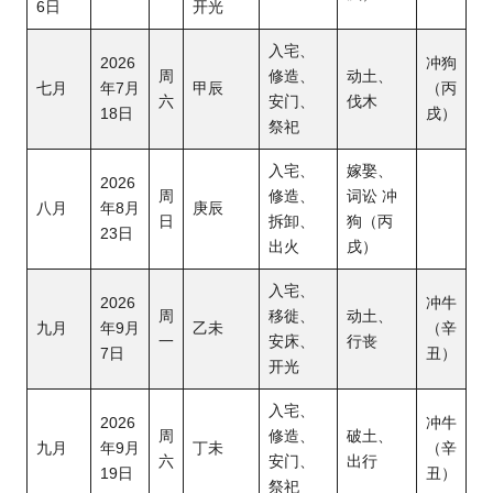
6日
开光
入宅、
2026
冲狗
周
修造、
动土、
七月
年7月
甲辰
（丙
六
安门、
伐木
18日
戌）
祭祀
入宅、
嫁娶、
2026
周
修造、
词讼 冲
八月
年8月
庚辰
日
拆卸、
狗（丙
23日
出火
戌）
入宅、
2026
冲牛
周
移徙、
动土、
九月
年9月
乙未
（辛
一
安床、
行丧
7日
丑）
开光
入宅、
2026
冲牛
周
修造、
破土、
九月
年9月
丁未
（辛
六
安门、
出行
19日
丑）
祭祀