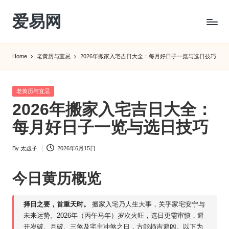
爱易网
Skip
to
公
content
历
Home
老黄历与宜忌
2026年搬家入宅吉日大全：每月好日子一览与选日技巧
阳
历
转
Posted
老黄历与宜忌
农
in
2026年搬家入宅吉日大全：
历
阴
每月好日子一览与选日技巧
历
查
By
太虚子
2026年6月15日
Posted
询
by
_2ebc.com
今日黄历概览
择日之要，首重天时。
搬家入宅乃人生大事，关乎家宅安宁与
未来运势。2026年（丙午马年）岁次火旺，选日更需审慎，避
开岁破、月破、三煞及宅主冲煞之日，方能趋吉避凶。以下为