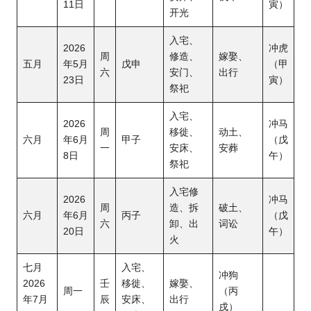
11日
寅）
开光
入宅、
2
026
冲虎
周
修造、
嫁娶、
五月
年5月
戊申
（甲
六
安门、
出行
23日
寅）
祭祀
入宅、
2026
冲马
周
移徙、
动土、
六月
年6月
甲子
（戊
一
安床、
安葬
8日
午）
祭祀
入宅修
2026
冲马
周
造、拆
破土、
六月
年6月
丙子
（戊
六
卸、出
词讼
20日
午）
火
七月
入宅、
冲狗
2026
壬
移徙、
嫁娶、
周一
（丙
年7月
辰
安床、
出行
戌）