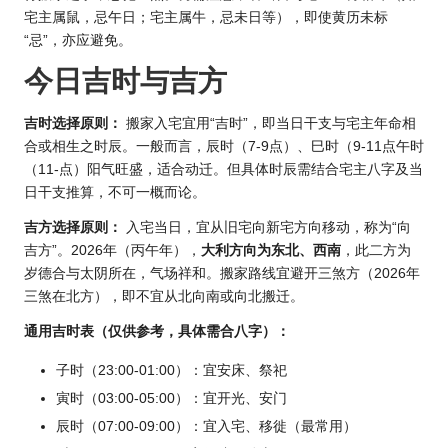
宅主属鼠，忌午日；宅主属牛，忌未日等），即使黄历未标
“忌”，亦应避免。
今日吉时与吉方
吉时选择原则：
搬家入宅宜用“吉时”，即当日干支与宅主年命相
合或相生之时辰。一般而言，辰时（7-9点）、巳时（9-11点午时
（11-点）阳气旺盛，适合动迁。但具体时辰需结合宅主八字及当
日干支推算，不可一概而论。
吉方选择原则：
入宅当日，宜从旧宅向新宅方向移动，称为“向
吉方”。2026年（丙午年），
大利方向为东北、西南
，此二方为
岁德合与太阴所在，气场祥和。搬家路线宜避开三煞方（2026年
三煞在北方），即不宜从北向南或向北搬迁。
通用吉时表（仅供参考，具体需合八字）：
子时（23:00-01:00）：宜安床、祭祀
寅时（03:00-05:00）：宜开光、安门
辰时（07:00-09:00）：宜入宅、移徙（最常用）