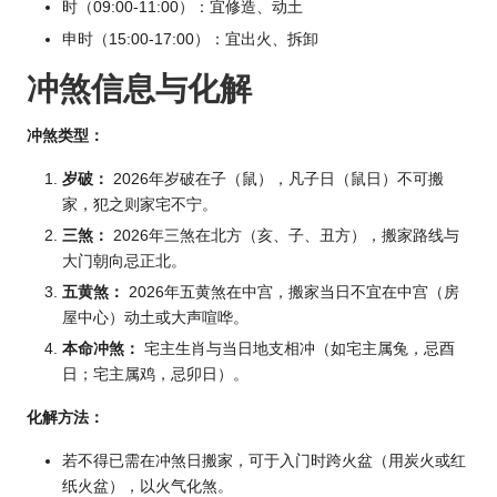
时（09:00-11:00）：宜修造、动土
申时（15:00-17:00）：宜出火、拆卸
冲煞信息与化解
冲煞类型：
岁破：
2026年岁破在子（鼠），凡子日（鼠日）不可搬
家，犯之则家宅不宁。
三煞：
2026年三煞在北方（亥、子、丑方），搬家路线与
大门朝向忌正北。
五黄煞：
2026年五黄煞在中宫，搬家当日不宜在中宫（房
屋中心）动土或大声喧哗。
本命冲煞：
宅主生肖与当日地支相冲（如宅主属兔，忌酉
日；宅主属鸡，忌卯日）。
化解方法：
若不得已需在冲煞日搬家，可于入门时跨火盆（用炭火或红
纸火盆），以火气化煞。