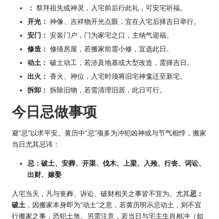
：
祭拜祖先或神灵，入宅前后行此礼，可安宅祈福。
开光：
神像、吉祥物开光点眼，宜在入宅后择吉日举行。
安门：
安装门户，门为家宅之口，主纳气迎福。
修造：
修缮房屋，若搬家前需小修，宜选此日。
动土：
破土动工，若涉及地基或大型改造，需择吉日。
出火：
香火、神位，入宅时须将旧宅神龛迁至新宅。
拆卸：
拆除旧物，若需清理旧居，此日可行。
今日忌做事项
避“忌”以求平安。黄历中“忌”项多为冲犯凶神或与节气相悖，搬家
当日尤其忌讳：
忌：破土、安葬、开渠、伐木、上梁、入殓、行丧、词讼、
出财、嫁娶
入宅当天，凡与丧葬、诉讼、破财相关之事皆不宜为。尤其
忌：
破土
，因搬家本身即为“动土”之意，若黄历明示忌动土，则不宜
行搬家之事，恐犯土煞。另需注意，若当日与宅主生肖相冲（如