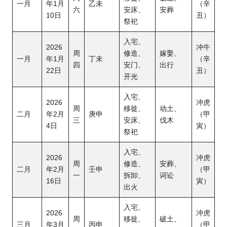
一月
年1月
乙未
（辛
六
安床、
安葬
10日
丑）
祭祀
入宅、
2026
冲牛
周
修造、
嫁娶、
一月
年1月
丁未
（辛
四
安门、
出行
22日
丑）
开光
入宅、
2026
冲虎
周
移徙、
动土、
二月
年2月
庚申
（甲
三
安床、
伐木
4日
寅）
祭祀
入宅、
2026
冲虎
周
修造、
安葬、
二月
年2月
壬申
（甲
一
拆卸、
词讼
16日
寅）
出火
入宅、
2026
冲虎
周
移徙、
破土、
三月
年3
月
丙申
（甲