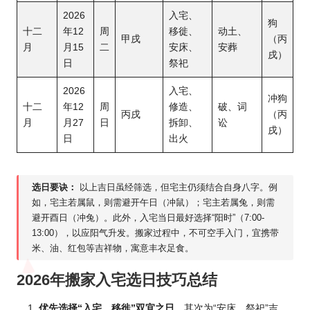
2026
入宅、
狗
十二
年12
周
移徙、
动土、
甲戌
（丙
月
月15
二
安床、
安葬
戌）
日
祭祀
2026
入宅、
冲狗
十二
年12
周
修造、
破、词
丙戌
（丙
月
月27
日
拆卸、
讼
戌）
日
出火
选日要诀：
以上吉日虽经筛选，但宅主仍须结合自身八字。例
如，宅主若属鼠，则需避开午日（冲鼠）；宅主若属兔，则需
避开酉日（冲兔）。此外，入宅当日最好选择“阳时”（7:00-
13:00），以应阳气升发。搬家过程中，不可空手入门，宜携带
米、油、红包等吉祥物，寓意丰衣足食。
2026年搬家入宅选日技巧总结
优先选择“入宅、移徙”双宜之日
，其次为“安床、祭祀”吉