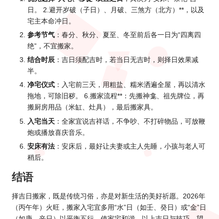
日。 2.避开岁破（子日）、月破、三煞方（北方）**，以及
宅主本命冲日。
参考节气
：春分、秋分、夏至、冬至前后各一日为“四离四
绝”，不宜搬家。
结合时辰
：吉日须配吉时，若当日无吉时，则择日效果减
半。
净宅仪式
：入宅前三天，用粗盐、糯米洒遍全屋，再以清水
拖地，可除旧秽。 6.搬家流程**：先搬神龛、祖先牌位，再
搬厨房用品（米缸、灶具），最后搬家具。
入宅当天
：全家宜说吉祥话，不争吵、不打碎物品，可放鞭
炮或播放喜庆音乐。
安床有法
：安床后，最好让夫妻或主人先睡，小孩与老人可
稍后。
结语
择吉日搬家，既是传统习俗，亦是对新生活的美好祈愿。2026年
（丙午年）火旺，搬家入宅宜多用“水”日（如壬、癸日）或“金”日
（如庚、辛日）以平衡五行，使家宅和谐。以上吉日与技巧，望