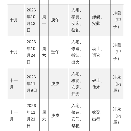
2026
入宅、
冲鼠
年10
周
移徙、
嫁娶、
十月
庚午
（甲
月12
一
安床、
安葬
子）
日
祭祀
2026
入宅、
冲鼠
年10
周
修造、
动土、
十月
壬午
（甲
月24
六
拆卸、
词讼
子）
日
出火
入宅、
2026
冲龙
十一
移徙、
破土、
年11
戊戌
（丙
月
安床、
伐木
月9日
辰）
开光
2026
入宅、
冲龙
十一
年11
周
修造、
嫁娶、
庚戌
（丙
月
月21
六
安门、
出行
辰）
日
祭祀