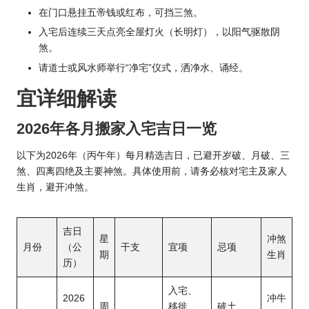
在门口悬挂五帝钱或红布，可挡三煞。
入宅后连续三天点亮全屋灯火（长明灯），以阳气驱散阴
煞。
请道士或风水师举行“净宅”仪式，洒净水、诵经。
宜详细解读
2026年各月搬家入宅吉日一览
以下为2026年（丙午年）每月精选吉日，已避开岁破、月破、三
煞、四离四绝及主要神煞。具体使用前，请务必核对宅主及家人
生肖，避开冲煞。
吉日
星
冲煞
月份
（公
干支
宜项
忌项
期
生肖
历）
入宅、
2026
冲牛
周
移徙、
破土、