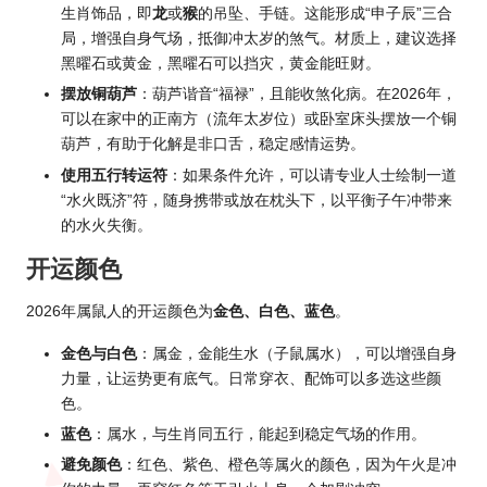
生肖饰品，即
龙
或
猴
的吊坠、手链。这能形成“申子辰”三合
局，增强自身气场，抵御冲太岁的煞气。材质上，建议选择
黑曜石或黄金，黑曜石可以挡灾，黄金能旺财。
摆放铜葫芦
：葫芦谐音“福禄”，且能收煞化病。在2026年，
可以在家中的正南方（流年太岁位）或卧室床头摆放一个铜
葫芦，有助于化解是非口舌，稳定感情运势。
使用五行转运符
：如果条件允许，可以请专业人士绘制一道
“水火既济”符，随身携带或放在枕头下，以平衡子午冲带来
的水火失衡。
开运颜色
2026年属鼠人的开运颜色为
金色、白色、蓝色
。
金色与白色
：属金，金能生水（子鼠属水），可以增强自身
力量，让运势更有底气。日常穿衣、配饰可以多选这些颜
色。
蓝色
：属水，与生肖同五行，能起到稳定气场的作用。
避免颜色
：红色、紫色、橙色等属火的颜色，因为午火是冲