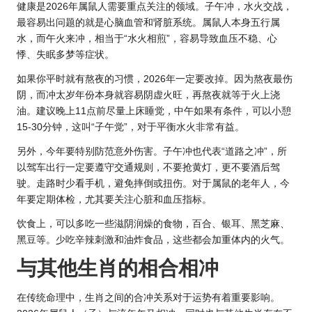
健康是20
26年属鼠人
需要重点关注的领域。子午冲，水火交战，
最容易出问题的就是心脑血管和肾脏系统。属鼠人本身五行属
水，而午火来冲，相当于“水火相煎”，容易导致血压不稳、心
悸、失眠多梦等症状。
如果你平时就有熬夜的习惯，2026年一定要改掉。因为熬夜最伤
阴，而冲太岁年份本身就容易阴虚火旺，再熬夜就等于火上浇
油。建议晚上11点前尽量上床睡觉，中午如果有条件，可以小憩
15-30分钟，这叫“子午觉”，对于平衡水火非常有益。
另外，今年要特别防范意外伤害。子午冲也代表“道路之冲”，所
以驾车出行一定要遵守交通规则，不要抢黄灯，更不要酒后驾
驶。走路时少看手机，避免摔倒或扭伤。对于属鼠的老年人，今
年要定期体检，尤其要关注心脏和血压指标。
饮食上，可以多吃一些滋阴润燥的食物，百合、银耳、黑芝麻、
黑豆等。少吃辛辣刺激和油炸食品，这些都会加重体内的火气。
与其他
生肖的
相合相冲
在传统命理中，生肖之间的合冲关系对于运势有着重要影响。