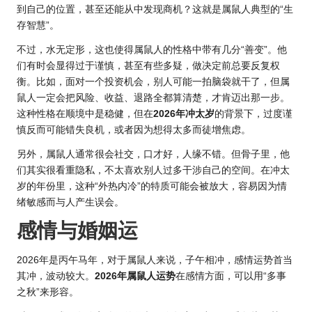
到自己的位置，甚至还能从中发现商机？这就是属鼠人典型的“生
存智慧”。
不过，水无定形，这也使得属鼠人的性格中带有几分“善变”。他
们有时会显得过于谨慎，甚至有些多疑，做决定前总要反复权
衡。比如，面对一个投资机会，别人可能一拍脑袋就干了，但属
鼠人一定会把风险、收益、退路全都算清楚，才肯迈出那一步。
这种性格在顺境中是稳健，但在
2026年冲太岁
的背景下，过度谨
慎反而可能错失良机，或者因为想得太多而徒增焦虑。
另外，属鼠人通常很会社交，口才好，人缘不错。但骨子里，他
们其实很看重隐私，不太喜欢别人过多干涉自己的空间。在冲太
岁的年份里，这种“外热内冷”的特质可能会被放大，容易因为情
绪敏感而与人产生误会。
感情与婚姻运
2026年是
丙午马年，对于属鼠人来说，子午相冲，感情运势首当
其冲，波动较大。
2026年属
鼠人运势
在感情方面，可以用“多事
之秋”来形容。