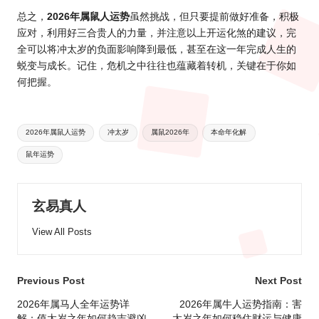
总之，
2026年属鼠人运势
虽然挑战，但只要提前做好准备，积极
应对，利用好三合贵人的力量，并注意以上开运化煞的建议，完
全可以将冲太岁的负面影响降到最低，甚至在这一年完成人生的
蜕变与成长。记住，危机之中往往也蕴藏着转机，关键在于你如
何把握。
Tags:
2026年属鼠人运势
冲太岁
属鼠2026年
本命年化解
鼠年运势
玄易真人
View All Posts
Post
Previous Post
Next Post
navigation
2026年属马人全年运势详
2026年属牛人运势指南：害
解：值太岁之年如何趋吉避凶
太岁之年如何稳住财运与健康