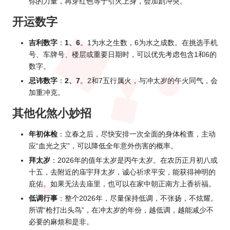
你的力量，再穿红色等于引火上身，会加剧冲突。
开运数字
吉利数字
：
1、6
。1为水之生数，6为水之成数。在挑选手机
号、车牌号、楼层或重要日期时，可以优先考虑包含1和6的
数字。
忌讳数字
：
2、7
。2和7五行属火，与冲太岁的午火同气，会
加重冲克。
其他化煞小妙招
年初体检
：立春之后，尽快安排一次全面的身体检查，主动
应“血光之灾”，可以降低全年意外伤害的概率。
拜太岁
：2026年的值年太岁是丙午太岁。在农历正月初八或
十五，去附近的庙宇拜太岁，诚心祈求平安，能获得神明的
庇佑。如果无法去庙里，也可以在家中朝正南方上香祈福。
低调行事
：整个2026年，尽量保持低调，不张扬，不炫耀。
所谓“枪打出头鸟”，在冲太岁的年份，越低调，越能减少不
必要的麻烦和是非。