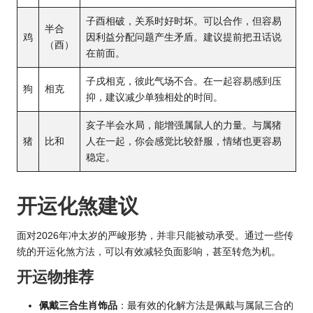
子酉相破，关系时好时坏。可以合作，但容易
半合
鸡
因利益分配问题产生矛盾。建议提前把丑话说
（酉）
在前面。
子戌相克，彼此气场不合。在一起容易感到压
狗
相克
抑，建议减少单独相处的时间。
亥子半会水局，能增强属鼠人的力量。与属猪
猪
比和
人在一起，你会感觉比较舒服，情绪也更容易
稳定。
开运化煞建议
面对2026年冲太岁的严峻形势，并非只能被动承受。通过一些传
统的开运化煞方法，可以有效减轻负面影响，甚至转危为机。
开运物推荐
佩戴三合生肖饰品
：最有效的化解方法是佩戴与属鼠三合的