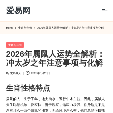
爱易网
Skip
to
公
content
历
Home
生肖与年份
2026年属鼠人运势全解析：冲太岁之年注意事项与化解
阳
历
转
Posted
生肖与年份
农
in
2026年属鼠人运势全解析：
历
阴
冲太岁之年注意事项与化解
历
查
By
玄易真人
2026年6月23日
Posted
询
by
_2ebc.com
生肖性格特点
属鼠的人，生于子年，地支为水，五行中水主智。因此，属鼠人
天生聪慧机敏，反应快，善于观察，适应力极强。你身边是不是
总有那么一两个属鼠的朋友，无论环境怎么变，他们总能很快找