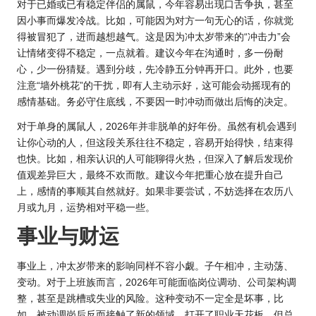
对于已婚或已有稳定伴侣的属鼠，今年容易出现口舌争执，甚至
因小事而爆发冷战。比如，可能因为对方一句无心的话，你就觉
得被冒犯了，进而越想越气。这是因为冲太岁带来的“冲击力”会
让情绪变得不稳定，一点就着。建议今年在沟通时，多一份耐
心，少一份猜疑。遇到分歧，先冷静五分钟再开口。此外，也要
注意“墙外桃花”的干扰，即有人主动示好，这可能会动摇现有的
感情基础。务必守住底线，不要因一时冲动而做出后悔的决定。
对于单身的属鼠人，2026年并非脱单的好年份。虽然有机会遇到
让你心动的人，但这段关系往往不稳定，容易开始得快，结束得
也快。比如，相亲认识的人可能聊得火热，但深入了解后发现价
值观差异巨大，最终不欢而散。建议今年把重心放在提升自己
上，感情的事顺其自然就好。如果非要尝试，不妨选择在农历八
月或九月，运势相对平稳一些。
事业与财运
事业上，冲太岁带来的影响同样不容小觑。子午相冲，主动荡、
变动。对于上班族而言，2026年可能面临岗位调动、公司架构调
整，甚至是跳槽或失业的风险。这种变动不一定全是坏事，比
如，被动调岗后反而接触了新的领域，打开了职业天花板。但总