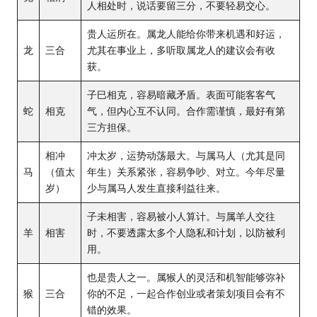
人相处时，说话要留三分，不要轻易交心。
贵人运所在。属龙人能给你带来机遇和好运，
龙
三合
尤其在事业上，多听取属龙人的建议会有收
获。
子巳相克，容易暗藏矛盾。表面可能客客气
蛇
相克
气，但内心互不认同。合作需谨慎，最好有第
三方担保。
相冲
冲太岁，运势动荡最大。与属马人（尤其是同
马
（值太
年生）关系紧张，容易争吵、对立。今年尽量
岁）
少与属马人发生直接利益往来。
子未相害，容易被小人算计。与属羊人交往
羊
相害
时，不要透露太多个人隐私和计划，以防被利
用。
也是贵人之一。属猴人的灵活和机智能够弥补
猴
三合
你的不足，一起合作创业或者策划项目会有不
错的效果。