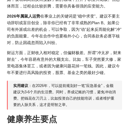
体而言，过程会比较折腾，需要你具备很强的应变能力。
2
026年属鼠
人运势
在事业上的关键词是“稳中求变”。建议不要主
动辞职或盲目创业，除非你已经有了非常成熟的Plan B。如果公
司有外派或出差的机会，可以争取，因为“动”起来反而能化解“冲”
的负面能量。今年在合作中也要格外小心，合同条款务必逐字核
对，防止因疏忽而陷入纠纷。
财运方面，正财收入相对稳定，但偏财极差。所谓“冲太岁，财来
财去”，今年容易有意外的大额支出。比如，车子突然要大修，家
里电器集体罢工，或者因为健康问题花掉一笔钱。因此，建议今
年不要进行高风险的投资，股票、基金之类的最好少碰。
实用建议
：在2026年，可以提前规划好一笔“应急基金”，金额
建议为3-6个月的生活费。同时，养成记账的习惯，避免冲动消
费。把钱花在刀刃上，比如投资自己的技能培训，或者维护重
要的人脉关系，这才是明智之举。
健康养生要点