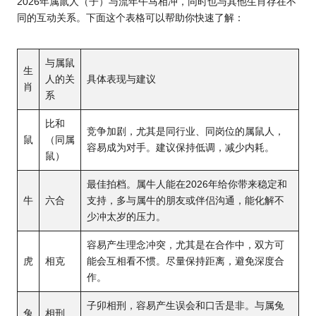
2026年属鼠人（子）与流年午马相冲，同时也与其他生肖存在不
同的互动关系。下面这个表格可以帮助你快速了解：
与属鼠
生
人的关
具体表现与建议
肖
系
比和
竞争加剧，尤其是同行业、同岗位的属鼠人，
鼠
（同属
容易成为对手。建议保持低调，减少内耗。
鼠）
最佳拍档。属牛人能在2026年给你带来稳定和
牛
六合
支持，多与属牛的朋友或伴侣沟通，能化解不
少冲太岁的压力。
容易产生理念冲突，尤其是在合作中，双方可
虎
相克
能会互相看不惯。尽量保持距离，避免深度合
作。
子卯相刑，容易产生误会和口舌是非。与属兔
兔
相刑