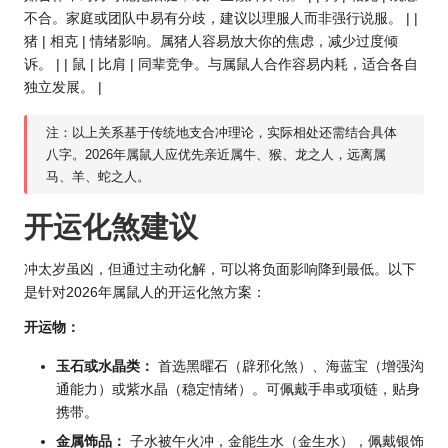
不合。家庭或团队中易有分歧，建议以理服人而非强行说服。 | |
猪 | 相克 | 情绪影响。属猪人容易放大你的焦虑，减少过度倾
诉。 | | 鼠 | 比肩 | 同辈竞争。与属鼠人合作容易内耗，适合各自
独立发展。 |
注：以上关系基于传统地支合冲理论，实际相处还需结合具体
八字。2
026年属鼠
人应优先亲近属牛、猴、龙之人，远离属
马、羊、蛇之人。
开运化煞建议
冲太岁虽凶，但通过主动化解，可以将负面影响降到最低。以下
是针对2026年属鼠人的开运化煞方案：
开运物：
玉石或水晶类：
首选黑曜石（辟邪化煞）、海蓝宝（增强沟
通能力）或紫水晶（稳定情绪）。可佩戴手串或项链，贴身
携带。
金属饰品：
子水被午火冲，金能生水（金生水），佩戴银饰