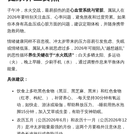
子午冲，水火交战，最易损伤的是
心血管系统与肾脏
。属鼠人在
2026年要特别关注血压、心率问题，避免熬夜和过度劳累。如果
你本身有高血压或心脏方面的问题，建议定期体检，并随身携带
急救药物。
情绪健康同样不容忽视。冲太岁带来的压力容易引发焦虑、失眠
或情绪低落。属鼠人本就思虑过多，2026年可能陷入“越想越乱”
的恶性循环
养生关键在于“水火既济”
：白天多晒太阳、多运动
（火），晚上早睡、少刷手机（水），通过调整作息来平衡体内
能量。
具体建议：
饮食上多吃黑色食物（黑豆、黑芝麻、黑米）和红色食物
（红枣、枸杞、），补肾养心。 -每天坚持30分钟有氧运
动，如快走、游泳或瑜伽，帮助释放压力。 -睡前用热水泡
脚15分钟，加入艾草或生姜，有助于安神助眠。
农历五月（公
历2026年
6月）和农历十一月（公历2026年12
月）是冲太岁能量最强的月份，这两个月要格外注意休息，
避免长途旅行或危险活动。