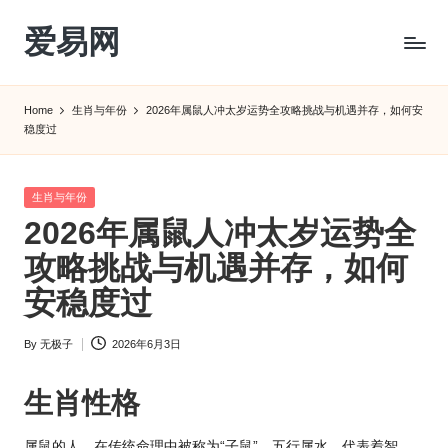
爱易网
Skip
to
公
content
历
Home
生肖与年份
2026年属鼠人冲太岁运势全攻略挑战与机遇并存，如何安
阳
稳度过
历
转
农
Posted
生肖与年份
历
in
2026年属鼠人冲太岁运势全
阴
攻略挑战与机遇并存，如何
历
查
安稳度过
询
_2ebc.com
By
无极子
2026年6月3日
Posted
by
生肖性格
属鼠的人，在传统命理中被称为“子鼠”，五行属水，代表着智