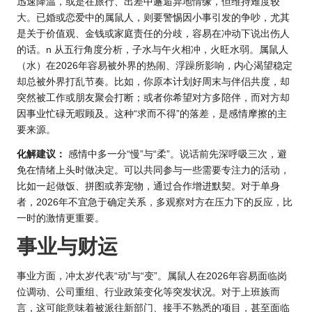
迅速降温，或是在旅行、出差中邂逅异地情缘，但维持难度较
大。已婚或恋爱中的属鼠人，则要警惕因小事引发的争吵，尤其
是关于价值观、金钱或家庭责任的分歧，容易在冲动下说出伤人
的话。n 从五行角度分析，子水与午火相冲，火旺水弱。属鼠人
（水）在2026年容易被外界的热闹、浮躁所影响，内心渴望稳定
却总被外界打乱节奏。比如，你原本计划好周末与伴侣共度，却
突然被工作或朋友聚会打断；或者你希望对方多陪伴，而对方却
因事业忙碌无暇顾及。这种“求而不得”的落差，是感情摩擦的主
要来源。
化解建议：
感情中多一分“慢”与“柔”。说话前先深呼吸三次，避
免在情绪上头时做决定。可以共同参与一些需要专注力的活动，
比如一起做饭、拼图或养宠物，通过合作增进默契。对于单身
者，2026年不宜急于确定关系，多观察对方在压力下的反应，比
一时的激情更重要。
事业与财运
事业方面，冲太岁代表“动”与“变”。属鼠人在2026年容易面临岗
位调动、公司重组、行业政策变化等突发状况。对于上班族而
言，这可能意味着被派往新部门、接手不熟悉的项目，甚至面临