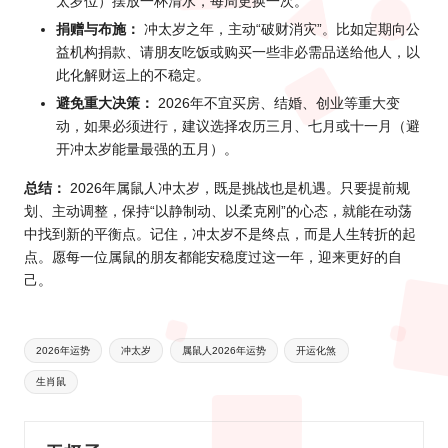
太岁位）摆放一杯清水，每周更换一次。
捐赠与布施：
冲太岁之年，主动“破财消灾”。比如定期向公
益机构捐款、请朋友吃饭或购买一些非必需品送给他人，以
此化解财运上的不稳定。
避免重大决策：
2026年不宜买房、结婚、创业等重大变
动，如果必须进行，建议选择农历三月、七月或十一月（避
开冲太岁能量最强的五月）。
总结：
2026年属鼠人冲太岁，既是挑战也是机遇。只要提前规
划、主动调整，保持“以静制动、以柔克刚”的心态，就能在动荡
中找到新的平衡点。记住，冲太岁不是终点，而是人生转折的起
点。愿每一位属鼠的朋友都能安稳度过这一年，迎来更好的自
己。
Tags:
2026年运势
冲太岁
属鼠人2026年运势
开运化煞
生肖鼠