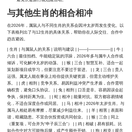
与其他生肖的相合相冲
在2026年，属鼠人与不同生肖的关系会因冲太岁而发生变化。以
下表格列出了与12生肖的具体关系，帮助你在人际交往、合作中
趋吉避凶。
| 生肖 | 与属鼠人的关系 | 说明与建议 | |——|—————-|| | 牛 |
六合 | 最佳拍档。牛能稳定鼠的浮躁，2026年多与属牛人合作或
倾诉，可化解冲太岁的动荡。 | | 猴 | 三合 | 智慧互补。适合一起
策划新项目或学习，但要注意不要过于冒进。 | | 龙 | 三合 | 贵人
运强。属龙人能在事业上给你提供关键资源，但需主动维护关
系。 | | 虎 | 相刑 | 竞争关系。易因利益冲突产生矛盾，合作需明
确权责，避免口头协议。 | | 兔 | 相刑 | 口舌是非。容易因误会起
争执，保持距离为佳。 | | 蛇 | 相冲 | 能量对抗。双方都容易情绪
化，不适合深度合作或同居。 | | 马 | 相冲 | 2026年太岁生肖。与
属马人相处易有摩擦，尽量减少利益往来。 | | 羊 | 相害 | 表面和
谐，暗藏隐患。不宜合伙投资或共同创业。 | | 猴 | 三合 | 同上
（重复项，可合并为“申子辰三合”） | | 鸡 | 相破 | 易有损耗。比
如合作中对方可能拖后腿，或产生额外开销。 | | 狗 | 相克 | 观念