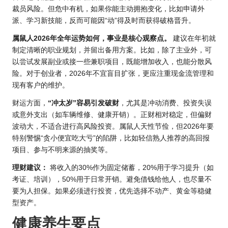
裁员风险。但危中有机，如果你能主动拥抱变化，比如申请外
派、学习新技能，反而可能因“动”得及时而获得破格晋升。
属鼠
人2026年
全年运势如何，事业是核心观察点。
建议在年初就
制定清晰的职业规划，并留出备用方案。比如，除了主业外，可
以尝试发展副业或接一些兼职项目，既能增加收入，也能分散风
险。对于创业者，2026年不宜盲目扩张，更应注重现金流管理和
现有客户的维护。
财运方面，
“冲太岁”容易引发破财
，尤其是冲动消费、投资失误
或意外支出（如车辆维修、健康开销）。正财相对稳定，但偏财
波动大，不适合进行高风险投资。属鼠人天性节俭，但2026年要
特别警惕“贪小便宜吃大亏”的陷阱，比如轻信熟人推荐的高回报
项目、参与不明来源的抽奖等。
理财建议：
将收入的30%作为固定储蓄，20%用于学习提升（如
考证、培训），50%用于日常开销。避免借钱给他人，也尽量不
要为人担保。如果必须进行投资，优先选择不动产、黄金等稳健
型资产。
健康养生要点