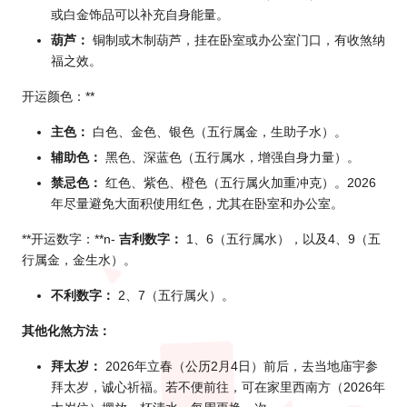
或白金饰品可以补充自身能量。
葫芦：
铜制或木制葫芦，挂在卧室或办公室门口，有收煞纳
福之效。
开运颜色：**
主色：
白色、金色、银色（五行属金，生助子水）。
辅助色：
黑色、深蓝色（五行属水，增强自身力量）。
禁忌色：
红色、紫色、橙色（五行属火加重冲克）。2026
年尽量避免大面积使用红色，尤其在卧室和办公室。
**开运数字：**n-
吉利数字：
1、6（五行属水），以及4、9（五
行属金，金生水）。
不利数字：
2、7（五行属火）。
其他化煞方法：
拜太岁：
2026年立
春（公历2月4日）前后，去当地庙宇参
拜太岁，诚心祈福。若不便前往，可在家里西南方（2026年