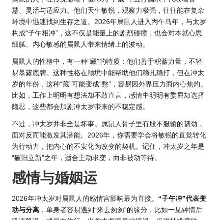
慧、灵活与适应力。他们天生敏锐，观察力极强，往往能在复杂
环境中迅速找到生存之道。
2026年属
鼠人进入丙午马年，与太岁
构成“子午相冲”，这不仅是能量上的剧烈碰撞，也会对本就心思
细腻、内心敏感的属鼠人带来情绪上的波动。
属鼠人的性格中，有一种“藏”的特质：他们善于积蓄力量，不轻
易暴露底牌。这种性格在顺境中能帮助他们稳扎稳打，但在冲太
岁的年份，这种“藏”可能变成“憋”，容易因外界压力而内心焦灼。
比如，工作上明明有想法却不敢直言，感情中明明有委屈却选择
隐忍，这些都会加剧冲太岁带来的不稳定感。
不过，冲太岁并非全是坏事。属鼠人骨子里有股不服输的韧劲，
面对反而能激发其潜能。2026年，你需要学会将敏锐的直觉转化
为行动力，把内心的不安化为改变的契机。记住，冲太岁之年是
“破旧立新”之年，适合主动求变，而非被动等待。
感情与婚姻运
2026年冲太岁对属鼠人的感情宫影响最为直接。
“子午冲”代表变
动与分离
，单身者容易遇到“来去匆匆”的缘分，比如一见钟情后