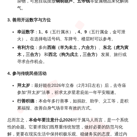
杂物，可悬挂或摆放
铜制葫芦、五帝钱
等金属物品来化解病
气。
3. 善用开运数字与方位
幸运数字
：
1、6
（五行属水），
4、9
（五行属金，金可泄
火）。在选择电话号码、车牌号、楼层时可以参考。
有利方位
：多向
西南（羊为未土，六合方）
、
东北（虎为寅
木，三合方）
和
西北（狗为戌土，三合方）
发展、旅行或
寻求合作机会。
4. 参与传统民俗活动
拜太岁
：最好能在2026年立春（2月3日左右）后，去寺庙
参加“拜太岁”法事，祈求太岁星君庇佑一年平安顺遂。
行善积德
：本命年多行善事，如捐款、助学、义工等，是积
累福报、改善自身气场非常有效的方式。
总而言之，
本命年要注意什么2026
对于属马人而言，是一个系统
性的命题。它要求我们既尊重传统智慧，做好必要的防范与化
解，更要在现实生活中保持积极乐观、稳健务实的态度。通过内