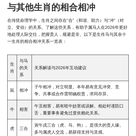
与其他生肖的相合相冲
在传统命理学中，生肖之间存在“合”（和谐、助力）与“冲”（对
立、变动）的关系。了解这些关系，有助于属马人在2026年更好
地处理人际交往，把握贵人，规避是非。以下是生肖马与其余十
一生肖的相合相冲关系一览表：
与马
生
的关
关系解读与2026年互动建议
肖
系
子午相冲，对立明显。本年易有意见冲突、竞
鼠
相冲
争。共事或合作需明确权责，求同存异。
午丑相害，易有暗中妨害或误解。相处时谨防口
牛
相害
舌，重要事务避免过度依赖此关系。
寅午戌三合（虎、马、狗）。是强大的贵人缘。
虎
三合
多与属虎人交流，易获得支持与灵感。