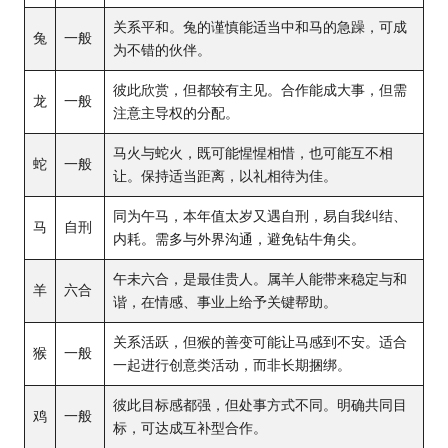
关系平和。兔的谨慎能适当中和马的急躁，可成
兔
一般
为不错的伙伴。
彼此欣赏，但都较有主见。合作能成大事，但需
龙
一般
注意主导权的分配。
马火与蛇火，既可能惺惺相惜，也可能互不相
蛇
一般
让。保持适当距离，以礼相待为佳。
同为午马，本年值太岁又遇自刑，易自我纠结、
马
自刑
内耗。需多与外界沟通，避免钻牛角尖。
午未六合，是最佳贵人。属羊人能带来稳定与和
羊
六合
谐，在情感、事业上给予关键帮助。
关系活跃，但猴的善变可能让马感到不安。适合
猴
一般
一起进行创意类活动，而非长期捆绑。
彼此目标感都强，但处事方式不同。明确共同目
鸡
一般
标，可达成互补型合作。