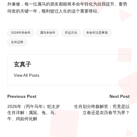
外兼修，每一位属马的朋友都能将本命年转化为自我提升、蓄势
待发的关键一年，顺利驶过人生的这个重要驿站。
Tags:
2026年本命年
属马本命年
开运方法
本命年注意事项
生肖运势
玄真子
View All Posts
Post
Previous Post
Next Post
navigation
2026年（丙午马年）犯太岁
生肖划分终极解答：究竟是以
生肖详解：属鼠、兔、马、
立春还是农历春节为界？
牛、鸡如何化解