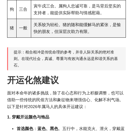
寅午戌三合。属狗人忠诚可靠，是马背后坚实的
狗
三合
支持者，能提供实际帮助与情感慰藉。
关系较为轻松。猪的随和能缓解马的紧张，是愉
猪
一般
快的朋友，但深层次助力有限。
提示：相合相冲是传统命理的参考，并非人际关系的绝对准
则。在现代社会，真诚、尊重与有效沟通永远是和谐关系的基
石。
开运化煞建议
面对本命年的诸多挑战，除了在心态和行为上积极调整，也可以
借助一些传统的民俗方法和象征物来增强信心、化解不利气场。
以下是针对2026年属马人的具体开运建议：
1. 穿戴开运颜色与饰品
首选颜色
：
蓝色、黑色
。五行中，水能克火、泄火，穿戴蓝