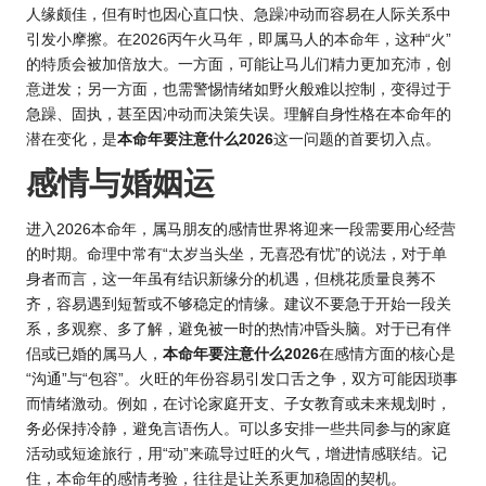
人缘颇佳，但有时也因心直口快、急躁冲动而容易在人际关系中
引发小摩擦。在2026丙午火马年，即属马人的本命年，这种“火”
的特质会被加倍放大。一方面，可能让马儿们精力更加充沛，创
意迸发；另一方面，也需警惕情绪如野火般难以控制，变得过于
急躁、固执，甚至因冲动而决策失误。理解自身性格在本命年的
潜在变化，是
本命年要注意什么2026
这一问题的首要切入点。
感情与婚姻运
进入2026本命年，属马朋友的感情世界将迎来一段需要用心经营
的时期。命理中常有“太岁当头坐，无喜恐有忧”的说法，对于单
身者而言，这一年虽有结识新缘分的机遇，但桃花质量良莠不
齐，容易遇到短暂或不够稳定的情缘。建议不要急于开始一段关
系，多观察、多了解，避免被一时的热情冲昏头脑。对于已有伴
侣或已婚的属马人，
本命年要注意什么2026
在感情方面的核心是
“沟通”与“包容”。火旺的年份容易引发口舌之争，双方可能因琐事
而情绪激动。例如，在讨论家庭开支、子女教育或未来规划时，
务必保持冷静，避免言语伤人。可以多安排一些共同参与的家庭
活动或短途旅行，用“动”来疏导过旺的火气，增进情感联结。记
住，本命年的感情考验，往往是让关系更加稳固的契机。