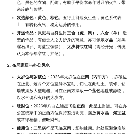
色、黑色的衣物、配饰，有助于平衡本命年过旺的火气，带
来冷静与智慧。
次选颜色
：
黄色、棕色
。五行土能泄火生金，黄色系代表
土，有转化火气、稳定运势的作用。
开运饰品
：佩戴与自身生肖
三合（虎、狗）、六合（羊）
造
型的饰品，有借贵人之力护身的寓意。亦可佩戴
水晶
（如黑
曜石辟邪、海蓝宝镇静）、
太岁符
或
红绳
（需经开光，传统
认为本命年穿红可挡煞）。
2. 布局家居与办公风水
太岁位与岁破位
：2026年太岁位在
正南（丙午方）
，岁破位
在
正北
。这两个方位宜静不宜动，切忌在此动土、装修、钻
墙或摆放大型电器。可在正南方摆放一个
蓝色
地毯或静物，
以水气调和火旺的太岁方。
旺财位
：2026年八白左辅星飞临
正西
，此星主财运。可在办
公室或家中的正西方位保持整洁明亮，摆放
黄水晶、聚宝盆
或常绿植物，催旺财气。
健康位
：二黑病符星飞临
东南
，影响健康。此处应避免堆放