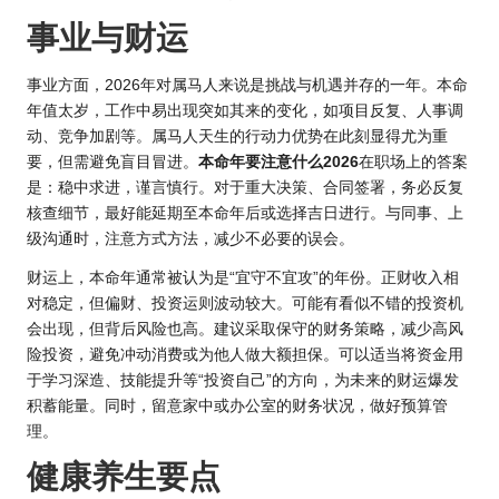
事业与财运
事业方面，2026年对属马人来说是挑战与机遇并存的一年。本命
年值太岁，工作中易出现突如其来的变化，如项目反复、人事调
动、竞争加剧等。属马人天生的行动力优势在此刻显得尤为重
要，但需避免盲目冒进。
本命年要注意什么2026
在职场上的答案
是：稳中求进，谨言慎行。对于重大决策、合同签署，务必反复
核查细节，最好能延期至本命年后或选择吉日进行。与同事、上
级沟通时，注意方式方法，减少不必要的误会。
财运上，本命年通常被认为是“宜守不宜攻”的年份。正财收入相
对稳定，但偏财、投资运则波动较大。可能有看似不错的投资机
会出现，但背后风险也高。建议采取保守的财务策略，减少高风
险投资，避免冲动消费或为他人做大额担保。可以适当将资金用
于学习深造、技能提升等“投资自己”的方向，为未来的财运爆发
积蓄能量。同时，留意家中或办公室的财务状况，做好预算管
理。
健康养生要点