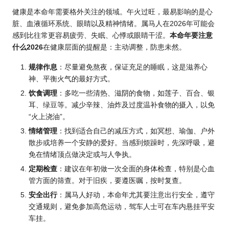
健康是本命年需要格外关注的领域。午火过旺，最易影响的是心
脏、血液循环系统、眼睛以及精神情绪。属马人在2026年可能会
感到比往常更容易疲劳、失眠、心悸或眼睛干涩。
本命年要注意
什么2026
在健康层面的提醒是：主动调整，防患未然。
规律作息
：尽量避免熬夜，保证充足的睡眠，这是滋养心
神、平衡火气的最好方式。
饮食调理
：多吃一些清热、滋阴的食物，如莲子、百合、银
耳、绿豆等。减少辛辣、油炸及过度温补食物的摄入，以免
“火上浇油”。
情绪管理
：找到适合自己的减压方式，如冥想、瑜伽、户外
散步或培养一个安静的爱好。当感到烦躁时，先深呼吸，避
免在情绪顶点做决定或与人争执。
定期检查
：建议在年初做一次全面的身体检查，特别是心血
管方面的筛查。对于旧疾，要遵医嘱，按时复查。
安全出行
：属马人好动，本命年尤其要注意出行安全，遵守
交通规则，避免参加高危运动，驾车人士可在车内悬挂平安
车挂。