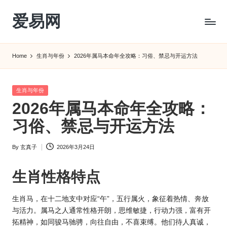
爱易网
Skip
to
公
content
历
Home
生肖与年份
2026年属马本命年全攻略：习俗、禁忌与开运方法
阳
历
转
Posted
生肖与年份
农
in
2026年属马本命年全攻略：
历
阴
习俗、禁忌与开运方法
历
查
By
玄真子
2026年3月24日
Posted
询
by
_2ebc.com
生肖性格特点
生肖马，在十二地支中对应“午”，五行属火，象征着热情、奔放
与活力。属马之人通常性格开朗，思维敏捷，行动力强，富有开
拓精神，如同骏马驰骋，向往自由，不喜束缚。他们待人真诚，