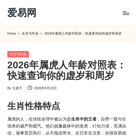
爱易网
Skip
to
公
content
历
Home
生肖与年份
2026年属虎人年龄对照表：快速查询你的虚岁和周岁
阳
历
转
Posted
生肖与年份
农
in
2026年属虎人年龄对照表：
历
阴
快速查询你的虚岁和周岁
历
查
By
太虚子
2026年5月10日
Posted
询
by
_2ebc.com
生肖性格特点
属虎的人，在传统命理中被认为是
生肖中的王者
，自带一股与生
俱来的威严和霸气。他们就像森林中的老虎，行动力强，充满自
信，做事雷厉风行，从不拖泥带水。在日常生活里，你很容易就