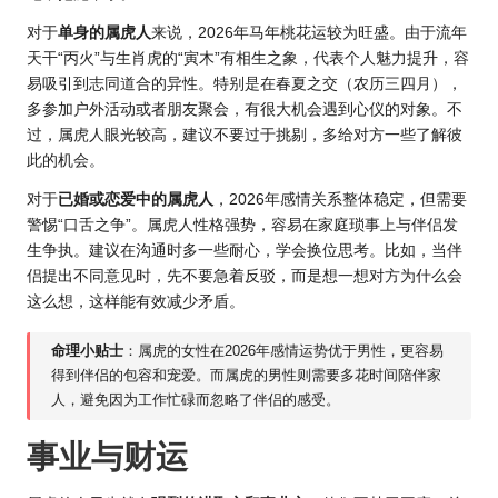
对于
单身的属虎人
来说，2026年马年桃花运较为旺盛。由于流年
天干“丙火”与生肖虎的“寅木”有相生之象，代表个人魅力提升，容
易吸引到志同道合的异性。特别是在春夏之交（农历三四月），
多参加户外活动或者朋友聚会，有很大机会遇到心仪的对象。不
过，属虎人眼光较高，建议不要过于挑剔，多给对方一些了解彼
此的机会。
对于
已婚或恋爱中的属虎人
，
2026年感
情关系整体稳定，但需要
警惕“口舌之争”。属虎人性格强势，容易在家庭琐事上与伴侣发
生争执。建议在沟通时多一些耐心，学会换位思考。比如，当伴
侣提出不同意见时，先不要急着反驳，而是想一想对方为什么会
这么想，这样能有效减少矛盾。
命理小贴士
：属虎的女性在2026年感情运势优于男性，更容易
得到伴侣的包容和宠爱。而属虎的男性则需要多花时间陪伴家
人，避免因为工作忙碌而忽略了伴侣的感受。
事业与财运