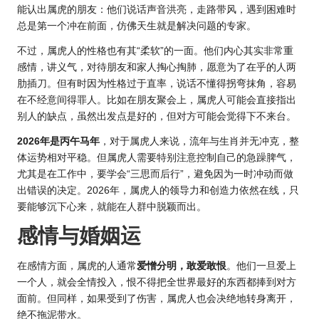
能认出属虎的朋友：他们说话声音洪亮，走路带风，遇到困难时
总是第一个冲在前面，仿佛天生就是解决问题的专家。
不过，属虎人的性格也有其“柔软”的一面。他们内心其实非常重
感情，讲义气，对待朋友和家人掏心掏肺，愿意为了在乎的人两
肋插刀。但有时因为性格过于直率，说话不懂得拐弯抹角，容易
在不经意间得罪人。比如在朋友聚会上，属虎人可能会直接指出
别人的缺点，虽然出发点是好的，但对方可能会觉得下不来台。
2026年是
丙午马年
，对于属虎人来说，流年与生肖并无冲克，整
体运势相对平稳。但属虎人需要特别注意控制自己的急躁脾气，
尤其是在工作中，要学会“三思而后行”，避免因为一时冲动而做
出错误的决定。2026年，属虎人的领导力和创造力依然在线，只
要能够沉下心来，就能在人群中脱颖而出。
感情与婚姻运
在感情方面，属虎的人通常
爱憎分明，敢爱敢恨
。他们一旦爱上
一个人，就会全情投入，恨不得把全世界最好的东西都捧到对方
面前。但同样，如果受到了伤害，属虎人也会决绝地转身离开，
绝不拖泥带水。