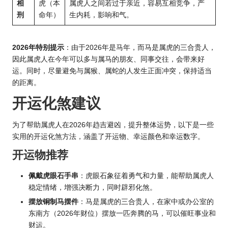
相
虎（本
属虎人之间若过于亲近，容易互相竞争，产
刑
命年）
生内耗，影响和气。
2026年特别提示
：由于2026年是马年，而马是属虎的三合贵人，
因此属虎人在今年可以多与属马的朋友、同事交往，会带来好
运。同时，尽量避免与属猴、属蛇的人发生正面冲突，保持适当
的距离。
开运化煞建议
为了帮助属虎人在2026年趋吉避凶，提升整体运势，以下是一些
实用的开运化煞方法，涵盖了开运物、幸运颜色和幸运数字。
开运物推荐
佩戴虎眼石手串
：虎眼石象征着勇气和力量，能帮助属虎人
稳定情绪，增强决断力，同时辟邪化煞。
摆放铜制马摆件
：马是属虎的三合贵人，在家中或办公室的
东南方（
2026年财
位）摆放一匹奔腾的马，可以催旺事业和
财运。