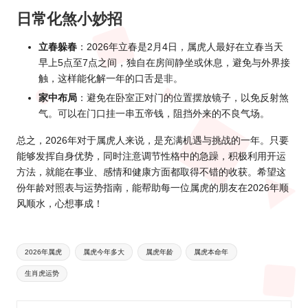
日常化煞小妙招
立春躲春
：2026年立春是2月4日，属虎人最好在立春当天
早上5点至7点之间，独自在房间静坐或休息，避免与外界接
触，这样能化解一年的口舌是非。
家中布局
：避免在卧室正对门的位置摆放镜子，以免反射煞
气。可以在门口挂一串五帝钱，阻挡外来的不良气场。
总之，2026年对于属虎人来说，是充满机遇与挑战的一年。只要
能够发挥自身优势，同时注意调节性格中的急躁，积极利用开运
方法，就能在事业、感情和健康方面都取得不错的收获。希望这
份年龄对照表与运势指南，能帮助每一位属虎的朋友在2026年顺
风顺水，心想事成！
Tags:
2026年属虎
属虎今年多大
属虎年龄
属虎本命年
生肖虎运势