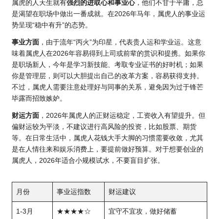
属虎的人天生就有
强烈的进取心和事业心
，他们不甘于平庸，总
是渴望在职场中做出一番成就。在2026年马年，属虎人的事业运
势呈现“稳中有升”的态势。
事业方面
，由于流年“丙火”为印星，代表贵人运和学业运。这意
味着属虎人在2026年容易得到上司或前辈的赏识和提携。如果你
是职场新人，今年是学习新技能、考取专业证书的好时机；如果
你是管理层，则可以大胆提出自己的改革方案，容易获得支持。
不过，属虎人需要注意处理好与同事的关系，避免因为过于锋芒
毕露而招致嫉妒。
财运方面
，
2026年属
虎人的正财运稳定，工资收入有望提升。但
偏财运较为平淡，不建议进行高风险的投资，比如股票、期货
等。在日常生活中，属虎人花钱大手大脚的习惯需要收敛，尤其
是在人情往来和娱乐消费上，要提前做好预算。对于想要创业的
属虎人，2026年适合小规模试水，不要盲目扩张。
月份
事业运指数
财运建议
1-3月
★★★★☆
宜守不宜攻，做好储蓄