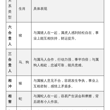
关
系
生肖
具体表现
类
型
六
合
与属猪人在一起，属虎人感到轻松自在，事
猪
贵
业上能互相扶持，财运提升。
人
三
合
与属马人合作，行动力强，事半功倍；与属
马、狗
贵
狗人相处，忠诚可靠，能共患难。
人
相
与属猴人意见不合，容易发生争执，事业上
猴
冲
互相牵制，感情上矛盾多。
相
与属蛇人在一起，容易产生误会和摩擦，背
蛇
害
后易有小人作祟。