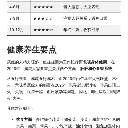
4-6月
★★★★★
贵人运强，大胆表现
7-9月
★★★☆☆
注意人际关系，避免口舌
10-12月
★★★★☆
年终冲刺，收获成果
健康养生要点
属虎的人精力旺盛，但往往因为工作忙碌而
忽视身体健康
。在
2026年，属虎人需要重点关注两个方面：
肝脏和心血管系统
。
从五行来看，属虎五行属木，而
2026年丙
午马年火气旺盛。木生
火，意味着属虎人的能量在2026年容易被过度消耗，容易出现上
火、失眠、眼睛干涩、血压波动等问题。因此，养生应以“滋阴降
火”为主。
具体建议如下：
饮食方面
：多吃绿色蔬菜（如菠菜、芹菜）和富含维生素的
水果（如梨、苹果）。少吃辛辣、油炸食物，避免加重体内