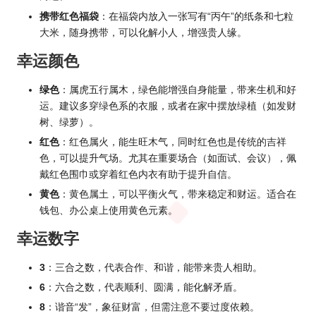
携带红色福袋
：在福袋内放入一张写有“丙午”的纸条和七粒
大米，随身携带，可以化解小人，增强贵人缘。
幸运颜色
绿色
：属虎五行属木，绿色能增强自身能量，带来生机和好
运。建议多穿绿色系的衣服，或者在家中摆放绿植（如发财
树、绿萝）。
红色
：红色属火，能生旺木气，同时红色也是传统的吉祥
色，可以提升气场。尤其在重要场合（如面试、会议），佩
戴红色围巾或穿着红色内衣有助于提升自信。
黄色
：黄色属土，可以平衡火气，带来稳定和财运。适合在
钱包、办公桌上使用黄色元素。
幸运数字
3
：三合之数，代表合作、和谐，能带来贵人相助。
6
：六合之数，代表顺利、圆满，能化解矛盾。
8
：谐音“发”，象征财富，但需注意不要过度依赖。