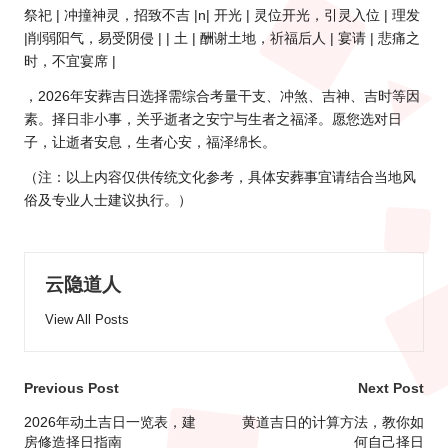
祭祀 | 冲撞神灵，招致不吉 |n| 开光 | 灵位开光，引灵入位 | 理发
|削弱阳气，易受阴侵 | | 土 | 酬谢土地，祈福后人 | 宴请 | 悲痛之
时，不宜宴席 |
，2026年安葬吉日选择需综合考量干支、冲煞、吉神、吉时等因
素。择日非小事，关乎逝者之安宁与生者之福泽。愿您选对日
子，让逝者安息，生者心安，福泽绵长。
（注：以上内容仅供传统文化参考，具体安葬事宜请结合当地风
俗及专业人士建议执行。）
云隐道人
View All Posts
Post
Previous Post
Next Post
navigation
2026年动土吉日一览表，建
黄道吉日的计算方法，教你如
房修造择日指南
何自己择日