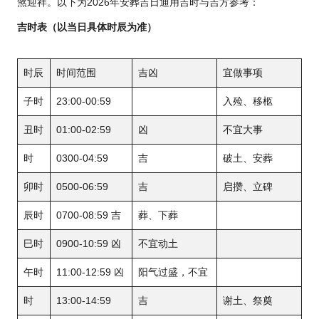
煞迎祥。以下为2026年安葬吉日通用吉时与吉方参考：
吉时表（以当日具体时辰为准）
时辰
时间范围
吉凶
宜做事项
子时
23:00-00:59
入殓、移柩
丑时
01:00-02:59
凶
不宜大事
时
0300-04:59
吉
破土、安葬
卯时
0500-06:59
吉
启攒、立碑
辰时
0700-08:59 吉
葬、下葬
巳时
0900-10:59 凶
不宜动土
午时
11:00-12:59 凶
阳气过盛，不宜
时
13:00-14:59
吉
谢土、祭奠