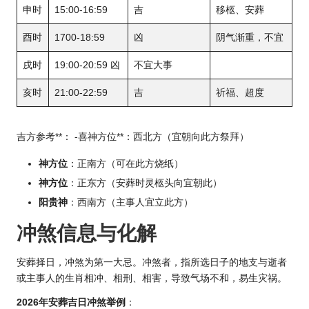
申时
15:00-16:59
吉
移柩、安葬
酉时
1700-18:59
凶
阴气渐重，不宜
戌时
19:00-20:59 凶
不宜大事
亥时
21:00-22:59
吉
祈福、超度
吉方参考**： -喜神方位**：西北方（宜朝向此方祭拜）
神方位
：正南方（可在此方烧纸）
神方位
：正东方（安葬时灵柩头向宜朝此）
阳贵神
：西南方（主事人宜立此方）
冲煞信息与化解
安葬择日，冲煞为第一大忌。冲煞者，指所选日子的地支与逝者
或主事人的生肖相冲、相刑、相害，导致气场不和，易生灾祸。
2026年安葬吉日冲煞举例
：