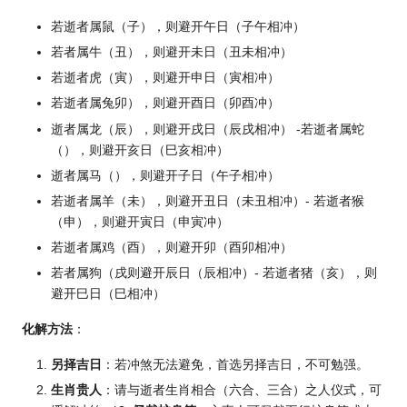
若逝者属鼠（子），则避开午日（子午相冲）
若者属牛（丑），则避开未日（丑未相冲）
若逝者虎（寅），则避开申日（寅相冲）
若逝者属兔卯），则避开酉日（卯酉冲）
逝者属龙（辰），则避开戌日（辰戌相冲） -若逝者属蛇
（），则避开亥日（巳亥相冲）
逝者属马（），则避开子日（午子相冲）
若逝者属羊（未），则避开丑日（未丑相冲）- 若逝者猴
（申），则避开寅日（申寅冲）
若逝者属鸡（酉），则避开卯（酉卯相冲）
若者属狗（戌则避开辰日（辰相冲）- 若逝者猪（亥），则
避开巳日（巳相冲）
化解方法
：
另择吉日
：若冲煞无法避免，首选另择吉日，不可勉强。
生肖贵人
：请与逝者生肖相合（六合、三合）之人仪式，可