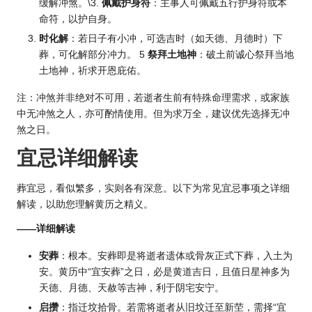
缓解冲煞。\3.
佩戴护身符
：主事人可佩戴五行护身符或本
命符，以护自身。
时化解
：若日子有小冲，可选吉时（如天德、月德时）下
葬，可化解部分冲力。 5
祭拜土地神
：破土前诚心祭拜当地
土地神，祈求开恩庇佑。
注：冲煞并非绝对不可用，若逝者生前有特殊命理需求，或家族
中无冲煞之人，亦可酌情使用。但为求万全，建议优先选择无冲
煞之日。
宜忌详细解读
葬宜忌，看似繁多，实则各有深意。以下为常见宜忌事项之详细
解读，以助您理解黄历之精义。
——详细解读
安葬
：根本。安葬即是将逝者遗体或骨灰正式下葬，入土为
安。黄历中“宜安葬”之日，必是黄道吉日，且值日星神多为
天德、月德、天赦等吉神，利于阴宅安宁。
启攒
：指迁坟拾骨。若需将逝者从旧坟迁至新茔，需择“宜