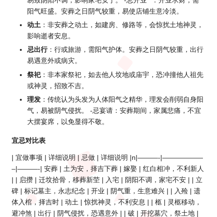
易致阴阳不调，影响家宅安宁。 -忌开业**：开业求财，需
阳气旺盛。安葬之日阴气较重，易使店铺生意冷淡。
动土
：非安葬之动土，如建房、修路等，会惊扰土地神灵，
影响逝者安息。
忌出行
：行或旅游，需阳气护体。安葬之日阴气较重，出行
易遇意外或病灾。
祭祀
：非本家祭祀，如去他人坟地或庙宇，恐冲撞他人祖先
或神灵，招致不吉。
理发
：传统认为头发为人体阳气之精华，理发会削弱自身阳
气，易被阴气侵扰。 -忌宴请：安葬期间，家属悲痛，不宜
大摆宴席，以免显得不敬。
宜忌对比表
| 宜做事项 | 详细说明 | 忌做 | 详细说明 |n|———-|——————
–|———-| 安葬 | 土为安，择吉下葬 | 嫁娶 | 红白相冲，不利新人
| | 启攒 | 迁坟拾骨，移葬新茔 | 入宅 | 阴阳不调，家宅不安 | | 立
碑 | 标记墓主，永志纪念 | 开业 | 阴气重，生意难兴 | | 入殓 | 遗
体入棺，择吉时 | 动土 | 惊扰神灵，不利安息 | | 柩 | 灵柩移动，
避冲煞 | 出行 | 阴气侵扰，恐遇意外 | | 破 | 开挖墓穴，祭土地 |