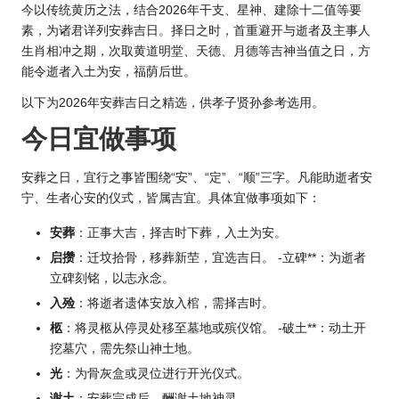
今以传统黄历之法，结合2026年干支、星神、建除十二值等要
素，为诸君详列安葬吉日。择日之时，首重避开与逝者及主事人
生肖
相冲之期，次取黄道明堂、天德、月德等吉神当值之日，方
能令逝者入土为安，福荫后世。
以下为
2026年安
葬吉日之精选，供孝子贤孙参考选用。
今日宜做事项
安葬之日，宜行之事皆围绕“安”、“定”、“顺”三字。凡能助逝者安
宁、生者心安的仪式，皆属吉宜。具体宜做事项如下：
安葬
：正事大吉，择吉时下葬，入土为安。
启攒
：迁坟拾骨，移葬新茔，宜选吉日。 -立碑**：为逝者
立碑刻铭，以志永念。
入殓
：将逝者遗体安放入棺，需择吉时。
柩
：将灵柩从停灵处移至墓地或殡仪馆。 -破土**：动土开
挖墓穴，需先祭山神土地。
光
：为骨灰盒或灵位进行开光仪式。
谢土
：安葬完成后，酬谢土地神灵。