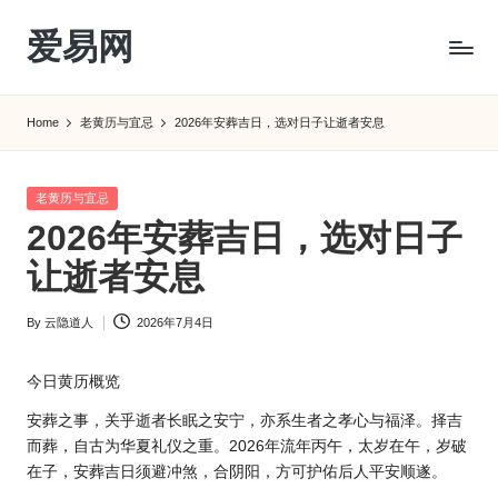
爱易网
Skip
to
公
content
历
Home
老黄历与宜忌
2026年安葬吉日，选对日子让逝者安息
阳
历
转
Posted
老黄历与宜忌
农
in
2026年安葬吉日，选对日子
历
阴
让逝者安息
历
查
By
云隐道人
2026年7月4日
Posted
询
by
_2ebc.com
今日
黄历
概览
安葬之事，关乎逝者长眠之安宁，亦系生者之孝心与福泽。择吉
而葬，自古为华夏礼仪之重。2026年流年丙午，太岁在午，岁破
在子，安葬吉日须避冲煞，合阴阳，方可护佑后人平安顺遂。