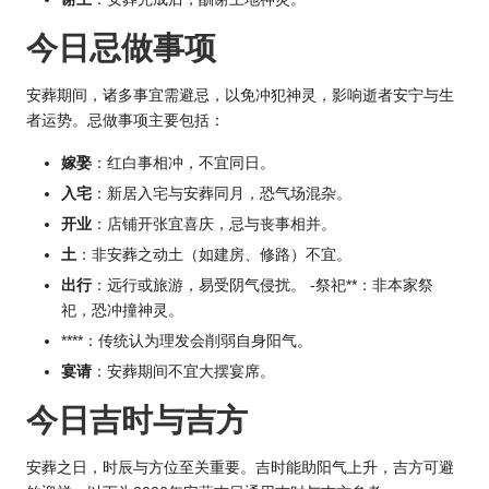
今日忌做事项
安葬期间，诸多事宜需避忌，以免冲犯神灵，影响逝者安宁与生
者
运势
。忌做事项主要包括：
嫁娶
：红白事相冲，不宜同日。
入宅
：新居入宅与安葬同月，恐气场混杂。
开业
：店铺开张宜喜庆，忌与丧事相并。
土
：非安葬之动土（如建房、修路）不宜。
出行
：远行或旅游，易受阴气侵扰。 -祭祀**：非本家祭
祀，恐冲撞神灵。
****：传统认为理发会削弱自身阳气。
宴请
：安葬期间不宜大摆宴席。
今日吉时与吉方
安葬之日，时辰与方位至关重要。吉时能助阳气上升，吉方可避