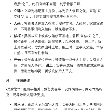
启攒”之日。此日宜晴不宜雨，利于骨骸干燥。
立碑
：立碑为标记墓主身份，亦为后人祭拜之凭。宜选“宜
立碑”之日，且碑文朝向需与墓主生肖相合。
入殓
：将逝者遗体放入棺木，需择吉时。入殓时，家属宜避
讳，不可将眼泪滴入棺内，以免逝者不安。
移柩
：灵柩从家中或殡仪馆移至墓地，需择“宜移柩”之日。
移柩途中，忌遇婚嫁、出殡等队，以免冲撞。 -破土**：动
土开挖墓穴，需先祭山神土地。破土时，主事人需避开本命
冲煞，且不宜女性参与。
开光
：骨灰盒或灵位开光，可请道士或僧人主持，以引灵入
位，方便后人祭拜。
谢土
：安葬完成后，需在墓前或家中设
供，酬谢土地神灵，祈求庇佑后人平安。
忌——详细解读
-忌嫁娶**：红白事相冲，嫁娶为喜事，安葬为白事，两者气场相
克，易导致新人运势受损。
忌入宅
：新居入宅为阳宅之喜，安葬为阴宅之事，两者同月