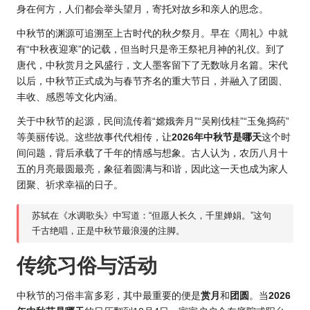
身在何方，人们都会举头望月，寄托对故乡和亲人的思念。
中秋节的渊源可追溯至上古时代的秋夕祭月。早在《周礼》中就
有“中秋夜迎寒”的记载，但当时只是帝王祭祀月神的礼仪。到了
唐代，中秋赏月之风盛行，文人墨客留下了无数咏月名篇。宋代
以后，中秋节正式成为与春节齐名的重大节日，并融入了团圆、
丰收、感恩等文化内涵。
关于
中秋节的起源
，民间流传着“嫦娥奔月”“吴刚伐桂”“玉兔捣药”
等美丽传说。这些故事代代相传，让
20
26年中秋节
是哪天
这个时
间问题，背后承载了千年的情感与想象。古人认为，农历八月十
五的月亮最圆最亮，象征着圆满与和谐，因此这一天也成为家人
团聚、祈求幸福的日子。
苏轼在《水调歌头》中写道：“但愿人长久，千里婵娟。”这句
千古绝唱，正是中秋节最浪漫的注脚。
传统习俗与活动
中秋节的习俗丰富多彩，其中最重要的便是
赏月
和
团圆
。当
2026