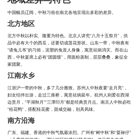
中国幅员辽阔，中秋习俗在南北各地呈现出多彩的差异。
北方地区
北方中秋以朴实、隆重为特色。北京人讲究“八月十五祭月”，供
品中必有大个的西瓜，还要切成莲花形状。山东一带，中秋夜有
“请兔儿爷”的习俗，泥塑的兔首人身像，寓意祛病消灾。而在山
西，中秋宴席上必有“团圆馍”，用面粉蒸制，层层叠叠，象征全
家团聚。
江南水乡
江浙沪一带的中秋，多了几分雅致。苏州人中秋夜要“走月亮”，
妇女结伴出游，走过三座桥，寓意祛病延年。杭州人则爱在西湖
边赏月，“平湖秋月”“三潭印月”都是经典赏月点。南京人中秋必吃
“桂花鸭”，搭配桂花蜜，甜咸交融，别具风味。
南方沿海
广东、福建、香港的中秋气氛最浓烈。广州有“树中秋”和“耍禄仔”