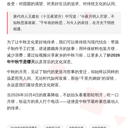
改变：对团圆的渴望、对美好生活的追求、对传统文化的认同。
唐代诗人王建在《十五夜望月》中写道：“今夜月明人尽望，不
知秋思落谁家。”千年前的秋思，与今人的牵挂，在月光下悄然
相通。
为了让中秋文化更好地传承，我们可以将传统与现代结合：带孩
子制作手工灯笼，讲述嫦娥奔月的故事；用环保材料包装月饼，
减少浪费；通过短视频分享家乡的中秋习俗，让更多人了解
2026
年中秋节是哪天
以及背后的文化深意。
中秋的月亮，见证了朝代的更迭与世事的变迁，却始终以同样的
温柔照亮人间。无论时代如何发展，那份“千里共婵娟”的深情，
永远是我们最珍贵的文化财富。
当2026年10月4日的夜幕降临，不妨抬头看看那轮明月，吃一口
月饼，给远方的亲人打个电话——这便是中秋节最朴素也最动人
的传承。
Tags:
2026年中秋节是哪天
中秋节习俗
中秋节由来
中秋节食俗