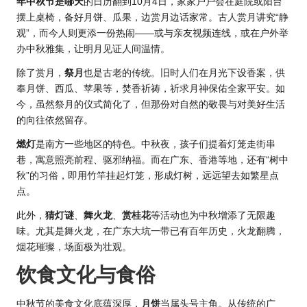
年中秋节是哪天
的日历翻到10月4日，家家户户会在庭院或阳台
摆上桌椅，备好月饼、瓜果，边赏月边话家常。古人赏月讲究“静
观”，而今人则更添一份热闹——或与亲友视频连线，或在户外举
办中秋雅集，让明月见证人间温情。
除了赏月，
祭月
也是古老的传统。旧时人们在月光下设香案，供
奉月饼、西瓜、苹果等，焚香祈祷，祈求月神保佑全家平安。如
今，虽然祭月的仪式简化了，但那份对自然的敬畏与对美好生活
的向往依然留存。
燃灯
是南方一些地区的特色。中秋夜，孩子们提着灯笼走街串
巷，寓意照亮前程、驱邪纳福。而在广东、香港等地，还有“树中
秋”的习俗，即用竹竿挂起灯笼，形成灯树，远远望去如繁星点
点。
此外，
猜灯谜
、
舞火龙
、
赏桂花
等活动也为中秋增添了无限趣
味。尤其是舞火龙，在广东大坑一带已有百年历史，火龙翻腾，
烟花璀璨，场面极为壮观。
饮食文化与食俗
中秋节的美食文化底蕴深厚，
月饼
当属头号主角。从传统的广