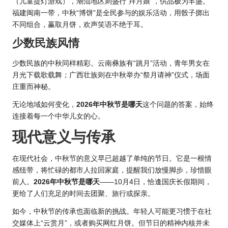
（儿童提灯游戏），潮汕地区则盛行“拜月娘”，供品极为丰盛。
福建闽南一带，中秋“博饼”是全民参与的娱乐活动，用骰子掷出
不同组合，赢取月饼，欢声笑语不绝于耳。
少数民族风情
少数民族的中秋同样精彩。云南彝族有“跳月”活动，青年男女在
月光下载歌载舞；广西壮族则在中秋举办“祭月请神”仪式，场面
庄重而神秘。
无论地域如何变化，
2026年中秋节是哪天
这个问题的答案，始终
连接着每一个中华儿女的心。
现代意义与传承
在现代社会，中秋节的意义早已超越了单纯的节日。它是一根情
感纽带，将忙碌的都市人拉回家庭，提醒我们放慢脚步，珍惜眼
前人。
2026年中秋节是哪天
——10月4日，恰逢国庆长假期间，
更给了人们充足的时间去团聚、旅行或探亲。
如今，中秋节的传承也面临新的挑战。年轻人可能更习惯于在社
交媒体上“云赏月”，或者购买网红月饼。但节日的精神内核并未