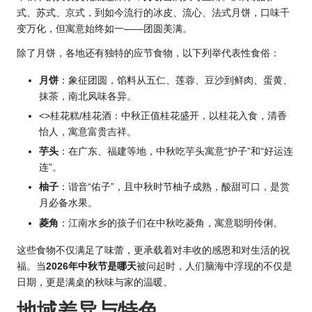
式、苏式、京式，到如今流行的冰皮、流心、法式月饼，口味千
变万化，但寓意始终如一——团圆美满。
除了月饼，各地还有独特的应节食物，以下列举代表性食俗：
月饼
：象征团圆，馅料从五仁、莲蓉、豆沙到鲜肉、蛋黄、
抹茶，南北风味各异。
<>桂花糕/桂花酒：中秋正值桂花盛开，以桂花入食，清香
怡人，寓意富贵吉祥。
芋头
：在广东、福建等地，中秋吃芋头寓意“护子”和“好运连
连”。
柚子
：谐音“佑子”，且中秋时节柚子成熟，酸甜可口，是赏
月必备水果。
菱角
：江南水乡的孩子们在中秋吃菱角，寓意聪明伶俐。
这些食物不仅满足了味蕾，更承载着对丰收的感恩和对生活的祝
福。当
2026年中秋节是哪天
被问起时，人们脑海中浮现的不仅是
日期，更是满桌的秋味与家的温暖。
地域差异与特色