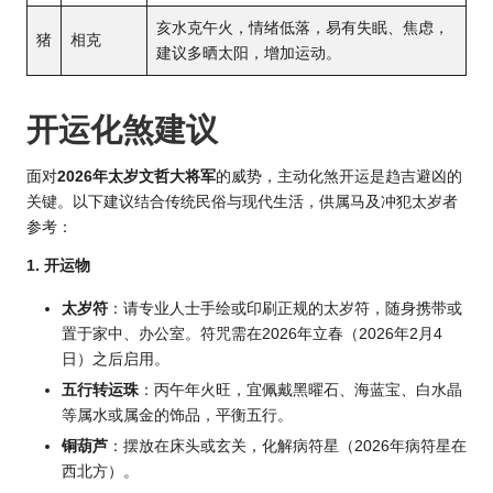
亥水克午火，情绪低落，易有失眠、焦虑，
猪
相克
建议多晒太阳，增加运动。
开运化煞建议
面对
2026年太岁文哲大将军
的威势，主动化煞开运是趋吉避凶的
关键。以下建议结合传统民俗与现代生活，供属马及冲犯太岁者
参考：
1. 开运物
太岁符
：请专业人士手绘或印刷正规的太岁符，随身携带或
置于家中、办公室。符咒需在
2026年立
春（2026年2月4
日）之后启用。
五行转运珠
：丙午年火旺，宜佩戴黑曜石、海蓝宝、白水晶
等属水或属金的饰品，平衡五行。
铜葫芦
：摆放在床头或玄关，化解病符星（2026年病符星在
西北方）。