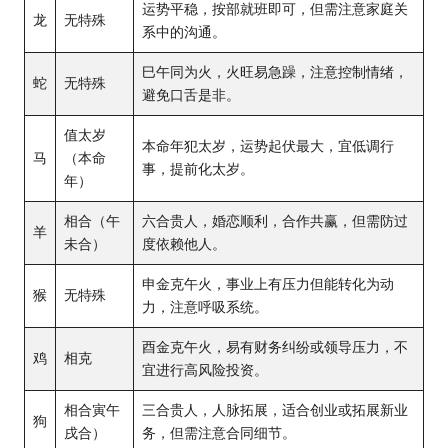
运势平稳，按部就班即可，但需注意家庭关
龙
无特殊
系中的沟通。
巳午同为火，火旺易急躁，注意控制情绪，
蛇
无特殊
避免口舌是非。
值太岁
本命年犯太岁，运势起伏最大，宜低调行
马
（本命
事，提前化太岁。
年）
相合（午
六合贵人，婚恋顺利，合作共赢，但需防过
羊
未合）
度依赖他人。
申金克午火，事业上有压力但能转化为动
猴
无特殊
力，注意呼吸系统。
酉金克午火，易有财务纠纷或领导压力，不
鸡
相克
宜进行高风险投资。
相合寅午
三合贵人，人脉拓展，适合创业或拓展新业
狗
戌合）
务，但需注意合同细节。