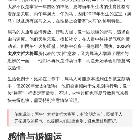
太岁不仅是掌管一年吉凶的神煞，更与当年出生者的生肖性格有
着深层关联。丙午年属火，午为马，因此
2026年出
生的宝宝（属
马）以及所有属马之人，在性格上会带有“火马”的鲜明特质。
属马的人通常热情奔放、行动力强，像一匹脱缰的野马，追求自
由与速度。他们天生乐观，擅长社交，在人群中往往是气氛的带
动者。但丙午年火势旺盛，性格中会多一份急躁与固执。
2026年
太岁文哲大将军
所代表的“文哲”意象，又为属马人增添了理性与
思辨的一面——他们不再只是冲动行事，而是开始学会用智慧驾
驭热情。
生活化例子：比如在工作中，属马人可能原本接到任务就立刻动
手，但2026年受太岁影响，他们会更倾向于先规划再行动，像一
位“将军”一样谋定而后动。不过，火性过旺也容易导致脾气来得
快去得也快，需要特别注意情绪管理。
传统说法：丙午年太岁文哲大将军，主“文明之火”，既赋予人
开拓进取的勇气，也提醒人们以柔克刚，避免因过刚而折。
感情与婚姻运