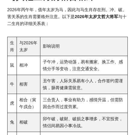
2026年丙午年，值年太岁为马，因此与马生肖存在刑、冲、破、
害关系的生肖需要格外注意。以下是
2026年太岁文哲大将军
与十
二生肖的详细关系表：
生
与2026年
影响说明
肖
太岁
子午冲，运势动荡，易有搬家、换工作、感
鼠
相冲
情分手等变动，注意交通安全。
丑午害，人际关系易有小人，合作签约需谨
牛
相害
慎，肠胃健康需留意。
相合（寅
三合贵人，事业有助力，感情升温，但需防
虎
午戌合）
因合作而过度劳累。
卯午破，破财、破损之事增多，不宜投资，
兔
相破
情侣间易因小事冷战。