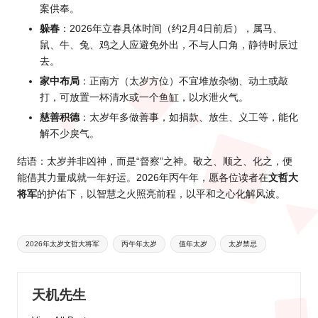
案供奉。
躲春
：2026年立春具体时间（约2月4日前后），属马、
鼠、牛、兔、鸡之人应避免外出，不与人口角，静待时辰过
去。
家中布局
：正南方（太岁方位）不宜堆放杂物、动土或敲
打，可放置一杯清水或一个鱼缸，以水泄火气。
慈善积德
：太岁年多做善事，如捐款、放生、义工等，能化
解不少戾气。
结语：太岁并非凶神，而是“督察”之神。敬之、顺之、化之，便
能借其力量成就一年好运。2026年丙午年，愿各位读者在
文哲大
将军
的护佑下，以智慧之火照亮前程，以平和之心化解风波。
Tags:
2026年太岁文哲大将军
丙午年太岁
值年太岁
太岁禁忌
天机先生