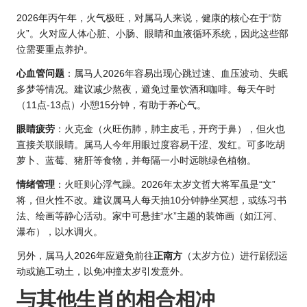
2026年丙午年，火气极旺，对属马人来说，健康的核心在于“防
火”。火对应人体心脏、小肠、眼睛和血液循环系统，因此这些部
位需要重点养护。
心血管问题
：属马
人2026年
容易出现心跳过速、血压波动、失眠
多梦等情况。建议减少熬夜，避免过量饮酒和咖啡。每天午时
（11点-13点）小憩15分钟，有助于养心气。
眼睛疲劳
：火克金（火旺伤肺，肺主皮毛，开窍于鼻），但火也
直接关联眼睛。属马人今年用眼过度容易干涩、发红。可多吃胡
萝卜、蓝莓、猪肝等食物，并每隔一小时远眺绿色植物。
情绪管理
：火旺则心浮气躁。2026年太岁文哲大将军虽是“文”
将，但火性不改。建议属马人每天抽10分钟静坐冥想，或练习书
法、绘画等静心活动。家中可悬挂“水”主题的装饰画（如江河、
瀑布），以水调火。
另外，属马人2026年应避免前往
正南方
（太岁方位）进行剧烈运
动或施工动土，以免冲撞太岁引发意外。
与其他生肖的相合相冲