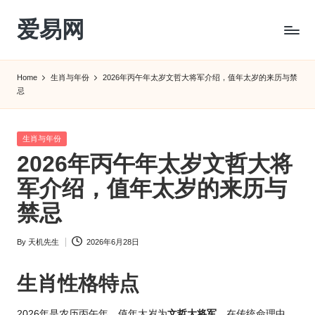
爱易网
Skip
to
公
content
历
Home
生肖与年份
2026年丙午年太岁文哲大将军介绍，值年太岁的来历与禁
阳
忌
历
转
农
Posted
生肖与年份
历
in
2026年丙午年太岁文哲大将
阴
军介绍，值年太岁的来历与
历
查
禁忌
询
_2ebc.com
By
天机先生
2026年6月28日
Posted
by
生肖性格特点
2026年是农历丙午年，值年太岁为
文哲大将军
。在传统命理中，