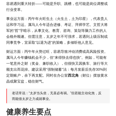
容易遇到重大转折——可能是升职、跳槽，也可能是岗位调整或
行业变革。
事业运方面：丙午年火旺生土（火生土，土为印星），代表贵人
运和学习运。属马人今年适合进修、考证、拜师学艺。文哲大将
军的“哲”字暗示，从事文化、教育、咨询、策划等脑力工作的人
会格外顺遂。但需注意，太岁之年不可强求，若遇到上级压制或
同事竞争，宜采取“以退为进”的策略，多倾听他人意见。
财运方面：丙午年火势过旺，容易导致冲动消费或高风险投资。
属马人今年赚钱机会不少，但“来得快去得也快”。例如，可能有
一笔意外之财（奖金、兼职收入），但很快又因换车、旅行等大
额支出而花掉。建议采用“强制储蓄”法：每月发薪后先存30%到
定期账户，余下再支配。同时在办公室
西北角
（财位）摆放黄水
晶或聚宝盆，稳住财气。
老话常说：“太岁当头坐，无喜必有祸。”但若能主动化煞，反
而能借太岁之力成就事业。
健康养生要点