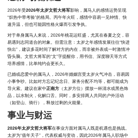
2026年受
2026年太岁文哲大将军
影响，属马人的感情运势呈现
“炽热中带考验”的格局。丙午年火旺，感情中容易一见钟情、快
速升温，但也可能因性格火爆而引发争执。
对于单身属马人来说，2026年桃花运旺盛，尤其在春夏之交，容
易遇到志同道合的对象。但需注意：太岁之年感情发展往往“快进
快出”，建议多花时间了解对方的内在，而非被外表或一时激情冲
昏头脑。文哲大将军的“文”字提醒你，用书信、深度聊天等方式
培养感情，比单纯约会更长久。
已婚或恋爱中的属马人，2026年婚姻宫受太岁火气冲击，容易因
小事争吵。比如对方忘记纪念日、家务分配不均等，都可能成为
导火索。建议在家中
正南方
（太岁方位）摆放一杯清水或黑色饰
品，以水制火，化解口舌。同时，多安排两人共同的户外活动
（如登山、骑行），释放过剩的火能量。
事业与财运
2026年太岁文哲大将军
在事业方面对属马人既是机遇也是挑战。
太岁为“值年天子”，代表权威与变动，因此
2026年属
马人职场中