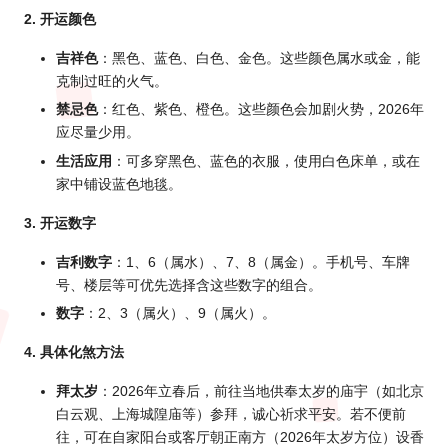
2. 开运颜色
吉祥色
：黑色、蓝色、白色、金色。这些颜色属水或金，能
克制过旺的火气。
禁忌色
：红色、紫色、橙色。这些颜色会加剧火势，2026年
应尽量少用。
生活应用
：可多穿黑色、蓝色的衣服，使用白色床单，或在
家中铺设蓝色地毯。
3. 开运数字
吉利数字
：1、6（属水）、7、8（属金）。手机号、车牌
号、楼层等可优先选择含这些数字的组合。
数字
：2、3（属火）、9（属火）。
4. 具体化煞方法
拜太岁
：2
026年立春
后，前往当地供奉太岁的庙宇（如北京
白云观、上海城隍庙等）参拜，诚心祈求平安。若不便前
往，可在自家阳台或客厅朝正南方（2026年太岁方位）设香