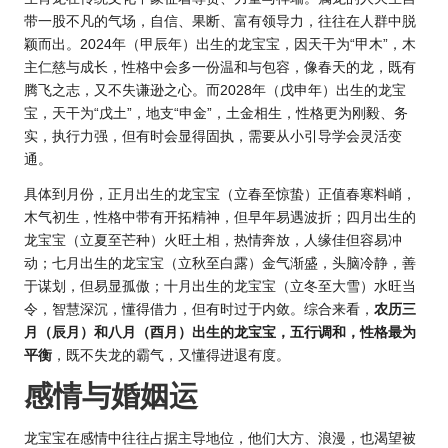
带一股不凡的气场，自信、果断、富有领导力，往往在人群中脱
颖而出。2024年（甲辰年）出生的龙宝宝，因天干为“甲木”，木
主仁慈与成长，性格中会多一份温和与包容，像春天的龙，既有
腾飞之志，又不失谦逊之心。而2028年（戊申年）出生的龙宝
宝，天干为“戊土”，地支“申金”，土金相生，性格更为刚毅、务
实，执行力强，但有时会显得固执，需要从小引导学会灵活变
通。
具体到月份，正月出生的龙宝宝（立春至惊蛰）正值春寒料峭，
木气初生，性格中带有开拓精神，但早年易遇波折；四月出生的
龙宝宝（立夏至芒种）火旺土相，热情奔放，人缘佳但容易冲
动；七月出生的龙宝宝（立秋至白露）金气渐盛，头脑冷静，善
于谋划，但易显孤傲；十月出生的龙宝宝（立冬至大雪）水旺当
令，智慧深沉，懂得借力，但有时过于内敛。综合来看，
农历三
月（辰月）和八月（酉月）出生的龙宝宝，五行调和，性格最为
平衡
，既不失龙的霸气，又懂得进退有度。
感情与婚姻运
龙宝宝在感情中往往占据主导地位，他们大方、浪漫，也渴望被