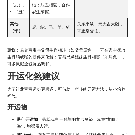
（辰）、
结；辰丑相破，合作
牛（丑）
易生摩擦。
其他
关系平淡，无大吉大凶，
虎、蛇、马、羊、猪
（平）
可正常交往。
建议
：若龙宝宝与父母生肖相冲（如父母属狗），可在家中摆放
生肖鸡或猴的摆件来化解；若与兄弟姐妹生肖相害（如属兔），
可多佩戴金银饰品调和。
开运化煞建议
为了让龙宝宝运势更顺遂，可借助一些传统开运方法，从小培养
福气。
开运物
最佳开运物
：翡翠或白玉雕刻的龙形吊坠，寓意“龙腾四
海”，增强贵人运。
学业开运
：摆放文昌塔或铜质毛笔，尤其适合农历正月、七