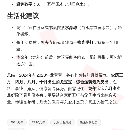
避免数字
：3、（五行属木，过旺克土）。
生活化建议
龙宝宝宜在卧室或书桌摆放
水晶球
（白水晶或黄水晶），净
化磁场。
每年立春后，可去寺庙或道观
点一盏光明灯
，祈福一年顺
遂。
本命年（龙年）前后，建议穿红色内衣、系红腰带，可化解
太岁冲击。
总结
：2024年与2028年龙宝宝，各有其独特的月份福气。
农历三
月、四月、八月、十月出生的龙宝宝，综合运势最为突出
，性
格、事业、婚姻、健康皆占优势。但需记住，
龙年宝宝几月出生
最好
除了看月份本身，更要结合家庭五行与父母生肖来综合考
量。命理是参考，后天的教育与关爱才是孩子真正的福气之源。
Tags:
2024龙年
2028龙年
几月出生最好
出生月份运势