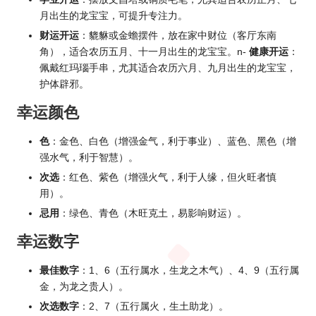
月出生的龙宝宝，可提升专注力。
财运开运
：貔貅或金蟾摆件，放在家中财位（客厅东南
角），适合农历五月、十一月出生的龙宝宝。n-
健康开运
：
佩戴红玛瑙手串，尤其适合农历六月、九月出生的龙宝宝，
护体辟邪。
幸运颜色
色
：金色、白色（增强金气，利于事业）、蓝色、黑色（增
强水气，利于智慧）。
次选
：红色、紫色（增强火气，利于人缘，但火旺者慎
用）。
忌用
：绿色、青色（木旺克土，易影响财运）。
幸运数字
最佳数字
：1、6（五行属水，生龙之木气）、4、9（五行属
金，为龙之贵人）。
次选数字
：2、7（五行属火，生土助龙）。