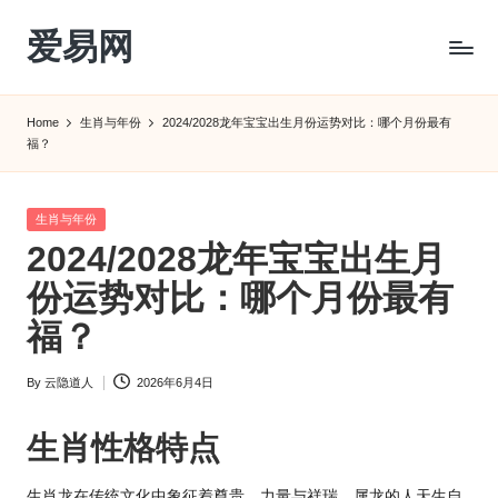
爱易网
Skip
to
公
content
历
Home
生肖与年份
2024/2028龙年宝宝出生月份运势对比：哪个月份最有
阳
福？
历
转
农
Posted
生肖与年份
历
in
2024/2028龙年宝宝出生月
阴
份运势对比：哪个月份最有
历
查
福？
询
_2ebc.com
By
云隐道人
2026年6月4日
Posted
by
生肖
性格特点
生肖龙在传统文化中象征着尊贵、力量与祥瑞。属龙的人天生自