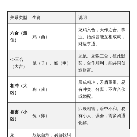
关系类型
生肖
说明
龙鸡六合，天作之合。事
六合（最
鸡（酉）
业、婚姻皆能互相成就，
佳）
财运亨通。
龙鼠、龙猴三合，彼此默
<>三合
鼠（子）、猴（申）
契，合作顺利，能共同创
（大吉）
造财富。
辰戌相冲，矛盾重重。易
相冲（大
狗（戌）
有冲突、分离，不宜合伙
凶）
或婚配。
卯辰相害，暗中不和。易
相害（小
兔（卯）
有小人、误会，需多沟通
凶）
化解。
龙
辰辰自刑，易自我纠