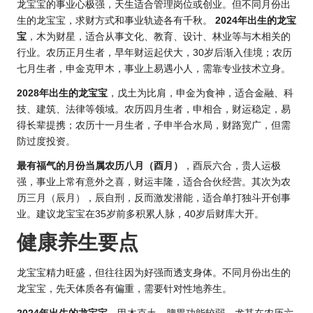
龙宝宝的事业心极强，天生适合管理岗位或创业。但不同月份出
生的龙宝宝，求财方式和事业轨迹各有千秋。
2024年出生的龙宝
宝
，木为财星，适合从事文化、教育、设计、林业等与木相关的
行业。农
历正
月生者，早年财运起伏大，30岁后渐入佳境；农历
七月生者，申金克甲木，事业上易遇小人，需靠专业技术立身。
2028年出生的龙宝宝
，戊土为比肩，申金为食神，适合金融、科
技、建筑、法律等领域。农历四月生者，申相合，财运稳定，易
得长辈提携；农历十一月生者，子申半合水局，财路宽广，但需
防过度投资。
最有福气的月份当属农历八月（酉月）
，酉辰六合，贵人运极
强，事业上常有意外之喜，财运丰隆，适合合伙经营。其次为农
历三月（辰月），辰自刑，反而激发潜能，适合单打独斗开创事
业。建议龙宝宝在35岁前多积累人脉，40岁后财库大开。
健康养生要点
龙宝宝精力旺盛，但往往因为好强而透支身体。不同月份出生的
龙宝宝，先天体质各有偏重，需要针对性地养生。