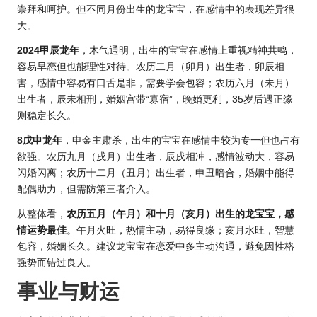
崇拜和呵护。但不同月份出生的龙宝宝，在感情中的表现差异很
大。
2024甲辰龙年
，木气通明，出生的宝宝在感情上重视精神共鸣，
容易早恋但也能理性对待。农历二月（卯月）出生者，卯辰相
害，感情中容易有口舌是非，需要学会包容；农历六月（未月）
出生者，辰未相刑，婚姻宫带“寡宿”，晚婚更利，35岁后遇正缘
则稳定长久。
8戊申龙年
，申金主肃杀，出生的宝宝在感情中较为专一但也占有
欲强。农历九月（戌月）出生者，辰戌相冲，感情波动大，容易
闪婚闪离；农历十二月（丑月）出生者，申丑暗合，婚姻中能得
配偶助力，但需防第三者介入。
从整体看，
农历五月（午月）和十月（亥月）出生的龙宝宝，感
情
运势
最佳
。午月火旺，热情主动，易得良缘；亥月水旺，智慧
包容，婚姻长久。建议龙宝宝在恋爱中多主动沟通，避免因性格
强势而错过良人。
事业与财运