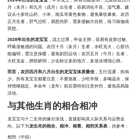
2024年出生的龙宝宝
，甲木克土，脾胃功能较弱，尤其在农历六
月（未月）和九月（戌月）出生者，容易消化不良、湿气重。建
议从小多吃山药、小米、南瓜等黄色食物，避免暴饮暴食。农历
正月生者，肝气过旺，易怒伤肝，需多接触大自然，练习瑜伽或
冥想。
2028年出生的龙宝宝
，戊土过厚，申金主肺，容易有皮肤过敏、
呼吸道敏感的问题。农历十月（亥月）生者，水旺克火，心脏功
能偏弱，需注意保暖，避免剧烈运动；农历五月（午月）生者，
火旺克金，肺部娇弱，少去粉尘多的地方，多游泳增强心肺。
而言，农历四月和八月出生的龙宝宝体质最佳
，五行流通，疾病
少。所有龙宝宝都要注意：不要熬夜，少吃辛辣，多喝温水，保
持情绪稳定。本命年（龙年）前后需特别注意外伤，避免高风险
活动。
与其他
生肖的
相合相冲
龙宝宝与十二生肖的缘分深浅，直接影响其人际关系与运势走
向。以下为
龙生肖的相合、相冲、相害、相刑关系表
，供参考：
相刑（中凶）