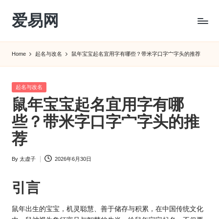
爱易网
Skip
to
公
content
历
Home
起名与改名
鼠年宝宝起名宜用字有哪些？带米字口字宀字头的推荐
阳
历
转
Posted
起名与改名
农
in
鼠年宝宝起名宜用字有哪
历
阴
些？带米字口字宀字头的推
历
荐
查
询
By
太虚子
2026年6月30日
_2ebc.com
Posted
by
引言
鼠年出生的宝宝，机灵聪慧、善于储存与积累，
在中国传统文
化