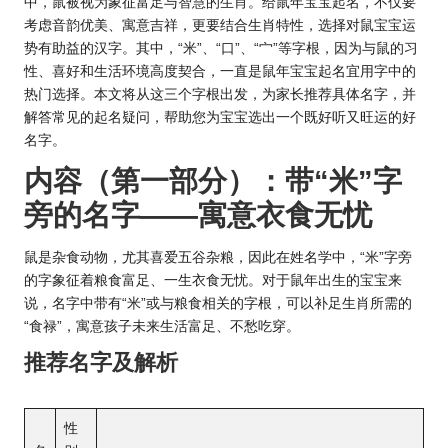
中，鼠被视为象征富足与智慧的
生肖
。给鼠年宝宝起名，不仅要
考虑音韵优美、寓意吉祥，更要结合生肖特性，选择对鼠宝宝运
势有助益的汉字。其中，“米”、“口”、“宀”等字根，因为与鼠的习
性、喜好和生活环境高度契合，一直是鼠年
宝宝起名宜用
字中的
热门选择。本文将从这三个字根出发，为家长推荐具体名字，并
解答常见的起名疑问，帮助您为宝宝选出一个既好听又旺运的好
名字。
内容（第一部分）：带“米”字
旁的名字——寓意衣食无忧
鼠是杂食动物，尤其喜爱五谷杂粮，因此在姓名学中，“米”字旁
的字象征着粮食富足、一生衣食无忧。对于鼠年出生的宝宝来
说，名字中带有“米”或与粮食相关的字根，可以补足生肖所需的
“食禄”，寓意孩子未来生活富足、不愁吃穿。
推荐名字及解析
性