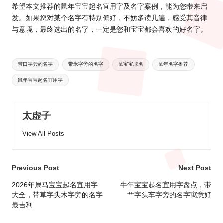
希望本文推荐的鼠年宝宝起名宜用字及名字案例，能为您带来启
发。如果您对某个名字有特别偏好，不妨多读几遍，感受其音律
与意境，最终选出的名字，一定是您和宝宝都会喜欢的好名字。
Tags:
带口字旁的名字
带米字旁的名字
鼠宝宝取名
鼠年名字推荐
鼠年宝宝起名宜用字
太虚子
View All Posts
Post
Previous Post
Next Post
navigation
2026年属马宝宝起名宜用字
牛年宝宝起名宜用字盘点，带
大全，带草字头木字旁的名字
艹字头车字旁的名字寓意好
最吉利