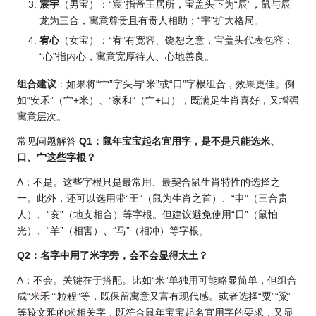
宸宇
（男宝）：“宸”指帝王居所，宝盖头下为“辰”，鼠与辰
龙为三合，寓意尊贵且有贵人相助；“宇”扩大格局。
宥心
（女宝）：“宥”有宽容、饶恕之意，宝盖头代表包容；
“心”指内心，寓意宽厚待人、心地善良。
组合建议
：如果将“宀”字头与“米”或“口”字根组合，效果更佳。例
如“安禾”（宀+米）、“家和”（宀+口），既满足生肖喜好，又增强
寓意层次。
常见问题解答
Q1：鼠年宝宝起名宜用字，是不是只能选米、
口、宀这些字根？
A：不是。这些字根只是最常用、最契合鼠生肖特性的选择之
一。此外，还可以选用带“王”（鼠为生肖之首）、“申”（三合贵
人）、“亥”（地支相合）等字根。但建议避免使用“日”（鼠怕
光）、“羊”（相害）、“马”（相冲）等字根。
Q2：名字中用了米字旁，会不会显得太土？
A：不会。关键在于搭配。比如“米”单独用可能略显简单，但组合
成“米禾”“粒程”等，既保留寓意又富有现代感。或者选择“粟”“粱”
等较文雅的米相关字，既符合鼠年宝宝起名宜用字的要求，又显