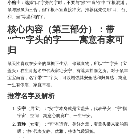
小贴士
：选择“口”字旁的字时，不要与“猴”
生肖的
“申”字根混淆，
鼠与猴虽为三合，但字根不宜直接冲突。推荐优先使用“口、台、
和、呈”等温和的字。
核心内容（第三部分）：带
“宀”字头的字——寓意有家可
归
鼠天性喜欢在安全的屋檐下生活、储藏食物，所以“宀”字头（宝
盖头）在生肖起名中代表家宅安宁、有遮风挡雨之所。对于鼠年
宝宝而言，名字带“宀”字头，可以增强其安全感和归属感，寓意
一生有依靠、家庭幸福。
推荐名字及解析
安宇
（男宝）：“安”字本身就是宝盖头，代表平安；“宇”指
宇宙、空间，寓意心胸宽广、一生平安。
宜静
（女宝）：“宜”有适宜、美好之意，宝盖头带来家的温
暖；“静”代表安静、优雅，整体气质温婉。