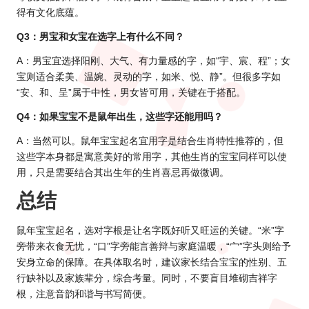
得有文化底蕴。
Q3：男宝和女宝在选字上有什么不同？
A：男宝宜选择阳刚、大气、有力量感的字，如“宇、宸、程”；女
宝则适合柔美、温婉、灵动的字，如米、悦、静”。但很多字如
“安、和、呈”属于中性，男女皆可用，关键在于搭配。
Q4：如果宝宝不是鼠年出生，这些字还能用吗？
A：当然可以。鼠年宝宝起名宜用字是结合生肖特性推荐的，但
这些字本身都是寓意美好的常用字，其他生肖的宝宝同样可以使
用，只是需要结合其出生年的生肖喜忌再做微调。
总结
鼠年宝宝起名，选对字根是让名字既好听又旺运的关键。“米”字
旁带来衣食无忧，“口”字旁能言善辩与家庭温暖，“宀”字头则给予
安身立命的保障。在具体取名时，建议家长结合宝宝的性别、五
行缺补以及家族辈分，综合考量。同时，不要盲目堆砌吉祥字
根，注意音韵和谐与书写简便。