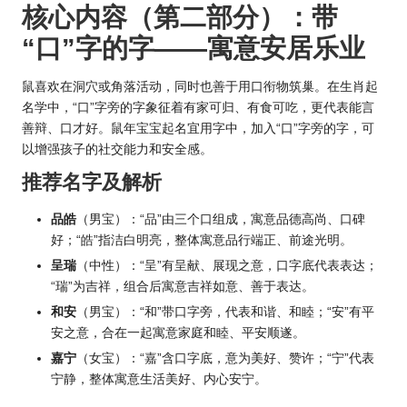
核心内容（第二部分）：带
“口”字的字——寓意安居乐业
鼠喜欢在洞穴或角落活动，同时也善于用口衔物筑巢。在生肖起
名学中，“口”字旁的字象征着有家可归、有食可吃，更代表能言
善辩、口才好。鼠年宝
宝起名宜用字
中，加入“口”字旁的字，可
以增强孩子的社交能力和安全感。
推荐名字及解析
品皓
（男宝）：“品”由三个口组成，寓意品德高尚、口碑
好；“皓”指洁白明亮，整体寓意品行端正、前途光明。
呈瑞
（中性）：“呈”有呈献、展现之意，口字底代表表达；
“瑞”为吉祥，组合后寓意吉祥如意、善于表达。
和安
（男宝）：“和”带口字旁，代表和谐、和睦；“安”有平
安之意，合在一起寓意家庭和睦、平安顺遂。
嘉宁
（女宝）：“嘉”含口字底，意为美好、赞许；“宁”代表
宁静，整体寓意生活美好、内心安宁。