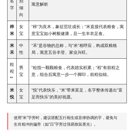
名
别
寓意解析
字
倾
向
梓
女
“梓”为良木，象征茁壮成长；“米直接代表粮食，寓
米
宝
意宝宝如小树般健康，且一生丰衣足食。
米
中
“禾”是谷物的总称，与“米”相呼应，构成双粮格
禾
性
局，寓意五谷丰登、家业兴旺。
粒
男
“粒指一颗颗粮食，代表踏实积累；“程”有前程之
程
宝
意，组合后寓意一步一个脚印，前程似锦。
**
米
女
“悦”代表快乐，“米”带来富足，名字整体传递出“富
悦
宝
足而快乐”的美好祝愿。
使用“米”字旁时，建议搭配五行相生或音律协调的字，避免与
生肖相冲的偏旁（如“日”字旁过强易致鼠畏光）。