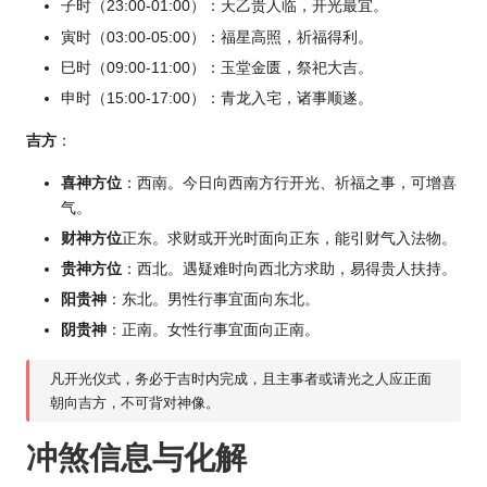
子时（23:00-01:00）：天乙贵人临，开光最宜。
寅时（03:00-05:00）：福星高照，祈福得利。
巳时（09:00-11:00）：玉堂金匮，祭祀大吉。
申时（15:00-17:00）：青龙入宅，诸事顺遂。
吉方
：
喜神方位
：西南。今日向西南方行开光、祈福之事，可增喜
气。
财神方位
正东。求财或开光时面向正东，能引财气入法物。
贵神方位
：西北。遇疑难时向西北方求助，易得贵人扶持。
阳贵神
：东北。男性行事宜面向东北。
阴贵神
：正南。女性行事宜面向正南。
凡开光仪式，务必于吉时内完成，且主事者或请光之人应正面
朝向吉方，不可背对神像。
冲煞信息与化解