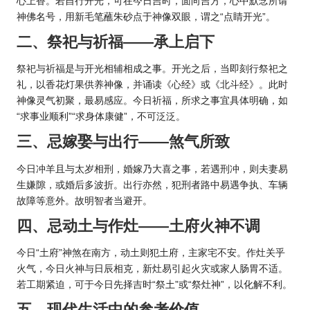
心上香。若自行开光，可在今日吉时，面向吉方，心中默念所请
神佛名号，用新毛笔蘸朱砂点于神像双眼，谓之“点睛开光”。
二、祭祀与祈福——承上启下
祭祀与祈福是与开光相辅相成之事。开光之后，当即刻行祭祀之
礼，以香花灯果供养神像，并诵读《心经》或《北斗经》。此时
神像灵气初聚，最易感应。今日祈福，所求之事宜具体明确，如
“求事业顺利”“求身体康健”，不可泛泛。
三、忌嫁娶与出行——煞气所致
今日冲羊且与太岁相刑，婚嫁乃大喜之事，若遇刑冲，则夫妻易
生嫌隙，或婚后多波折。出行亦然，犯刑者路中易遇争执、车辆
故障等意外。故明智者当避开。
四、忌动土与作灶——土府火神不调
今日“土府”神煞在南方，动土则犯土府，主家宅不安。作灶关乎
火气，今日火神与日辰相克，新灶易引起火灾或家人肠胃不适。
若工期紧迫，可于今日先择吉时“祭土”或“祭灶神”，以化解不利。
五、现代生活中的参考价值