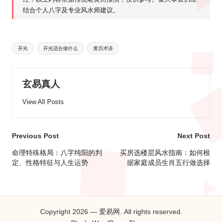
结合个人八字及专业
风水
师建议。
Tags:
开光
开光适合做什么
黄历术语
玄易真人
View All Posts
Post
Previous Post
Next Post
navigation
命理特殊格局：八字纯阳的判
买房选楼层风水指南：如何根
定、性格特征与人生运势
据家庭成员生肖五行做选择
Copyright 2026 — 爱易网. All rights reserved.