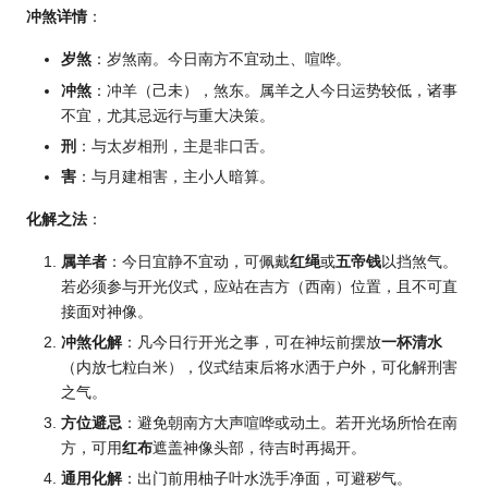
冲煞详情
：
岁煞
：岁煞南。今日南方不宜动土、喧哗。
冲煞
：冲羊（己未），煞东。属羊之人今日运势较低，诸事
不宜，尤其忌远行与重大决策。
刑
：与太岁相刑，主是非口舌。
害
：与月建相害，主小人暗算。
化解之法
：
属羊者
：今日宜静不宜动，可佩戴
红绳
或
五帝钱
以挡煞气。
若必须参与开光仪式，应站在吉方（西南）位置，且不可直
接面对神像。
冲煞化解
：凡今日行开光之事，可在神坛前摆放
一杯清水
（内放七粒白米），仪式结束后将水洒于户外，可化解刑害
之气。
方位避忌
：避免朝南方大声喧哗或动土。若开光场所恰在南
方，可用
红布
遮盖神像头部，待吉时再揭开。
通用化解
：出门前用柚子叶水洗手净面，可避秽气。