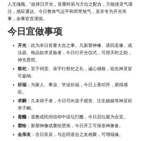
人无魂魄。”故择日开光，首重时辰与方位之配合，方能使灵气灌
注，感应通达。今日整体气运平和而带煞气，若非专为开光等
事，余事皆宜谨慎。
今日宜做事项
开光
：此为本日首要大吉之事。凡新塑神像、请回圣像、或
法器、饰品欲求灵验者，今日行开光仪式，可得天时之助，
神光普照。
祭祀
：宜于祠堂、庙宇行祭祀之礼，诚心感格，祖先神灵皆
可鉴纳。
祈福
：为家人、事业、学业祈福，今日上香叩拜，易得感
应。
求嗣
：久未得子者，今日可向送子观音、注生娘娘等神灵祈
求子嗣。
斋醮
：道教或民间信仰中设坛打醮，今日启坛最为合宜。
塑绘
：新塑神像或重绘壁画，今日开工可保形神兼备。
会亲友
：吉日良辰，与志同道合之友相聚，可增福缘。