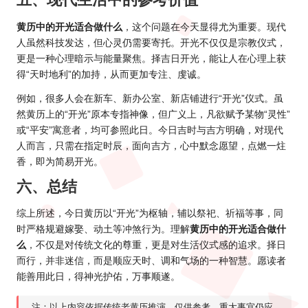
黄历中的开光适合做什么
，这个问题在今天显得尤为重要。现代
人虽然科技发达，但心灵仍需要寄托。开光不仅仅是宗教仪式，
更是一种心理暗示与能量聚焦。择吉日开光，能让人在心理上获
得“天时地利”的加持，从而更加专注、虔诚。
例如，很多人会在新车、新办公室、新店铺进行“开光”仪式。虽
然黄历上的“开光”原本专指神像，但广义上，凡欲赋予某物“灵性”
或“平安”寓意者，均可参照此日。今日吉时与吉方明确，对现代
人而言，只需在指定时辰，面向吉方，心中默念愿望，点燃一炷
香，即为简易开光。
六、总结
综上所述，今日黄历以“开光”为枢轴，辅以祭祀、祈福等事，同
时严格规避嫁娶、动土等冲煞行为。理解
黄历中的开光适合做什
么
，不仅是对传统文化的尊重，更是对生活仪式感的追求。择日
而行，并非迷信，而是顺应天时、调和气场的一种智慧。愿读者
能善用此日，得神光护佑，万事顺遂。
注：以上内容依据传统老黄历推演，仅供参考。重大事宜仍应