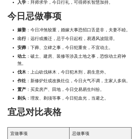
入学
：拜师求学，今日行礼，可得师长智慧加持。
今日忌做事项
嫁娶
：今日冲煞较重，婚嫁大事恐招口舌是非，夫妻不睦。
出行
：远行或搬迁，忌于今日起程，易遇风波阻滞。
安葬
：下葬、立碑之事，今日犯重丧，不宜动土。
动土
：破土、建房、装修等涉及土地之事，恐惊动土府神
煞。
伐木
：上山砍伐林木，今日犯木刑，易生意外。
作灶
：新修炉灶或改换灶位，今日火气不调，主家人多病。
置产
：买卖房产、田地，今日交易易生纠纷。
剃头
：理发、剃须等事，今日犯血光，当避之。
宜忌对比表格
宜做事项
忌做事项