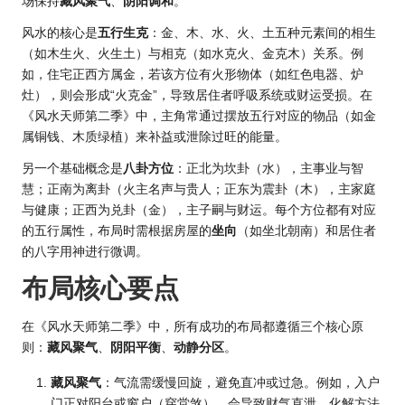
场保持
藏风聚气
、
阴阳调和
。
风水的核心是
五行生克
：金、木、水、火、土五种元素间的相生
（如木生火、火生土）与相克（如水克火、金克木）关系。例
如，住宅正西方属金，若该方位有火形物体（如红色电器、炉
灶），则会形成“火克金”，导致居住者呼吸系统或财运受损。在
《风水天师第二季》中，主角常通过摆放五行对应的物品（如金
属铜钱、木质绿植）来补益或泄除过旺的能量。
另一个基础概念是
八卦方位
：正北为坎卦（水），主事业与智
慧；正南为离卦（火主名声与贵人；正东为震卦（木），主家庭
与健康；正西为兑卦（金），主子嗣与财运。每个方位都有对应
的五行属性，布局时需根据房屋的
坐向
（如坐北朝南）和居住者
的八字用神进行微调。
布局核心要点
在《风水天师第二季》中，所有成功的布局都遵循三个核心原
则：
藏风聚气
、
阴阳平衡
、
动静分区
。
藏风聚气
：气流需缓慢回旋，避免直冲或过急。例如，入户
门正对阳台或窗户（穿堂煞），会导致财气直泄。化解方法