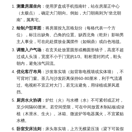
测量房屋坐向
：使用罗盘或手机指南针，站在房屋正中心
（太极点），确定大门朝向。例如，大门朝南则为“坐北朝
南”，属离宅。
绘制户型草图
：将房屋按九宫格划分（每格代表一个方
位），标注出缺角、凸角的位置。缺西北角（乾卦）影响男
主人事业，可在此处摆放金属摆件（如铜鼎）或白色地毯。
调整入户气场
：在玄关处放置圆形或椭圆形镜子，高度不超
过成人头顶，宽度不小于门宽的1/3。鞋柜需封闭式，鞋头
朝内，避免浊气回流。
优化客厅布局
：沙发靠实墙（如背靠电视墙或实体墙），不
可背对门窗。茶几与沙发距离保持60-80厘米，利于气流通
过。电视柜不宜正对大门，若无法避免，用绿植或屏风遮
挡。
厨房水火协调
：炉灶（火）与水槽（水）不可紧邻或正对，
至少间隔60厘米。若空间受限，可在中间放置木制砧板或绿
植（木泄水、生火）。冰箱、微波炉等电器属火，不宜紧贴
水槽。
卧室安床法则
：床头靠实墙，上方无横梁压顶（梁下可装假