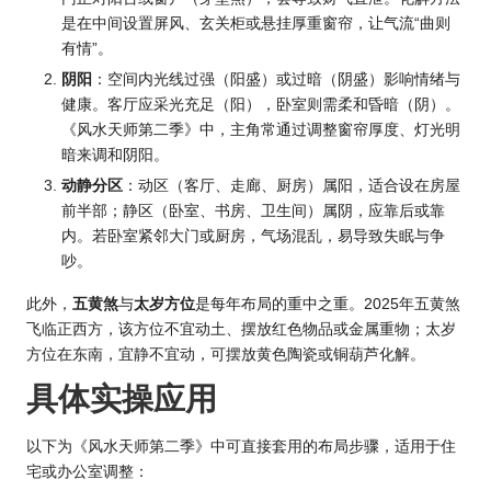
是在中间设置屏风、玄关柜或悬挂厚重窗帘，让气流“曲则
有情”。
阴阳
：空间内光线过强（阳盛）或过暗（阴盛）影响情绪与
健康。客厅应采光充足（阳），卧室则需柔和昏暗（阴）。
《风水天师第二季》中，主角常通过调整窗帘厚度、灯光明
暗来调和阴阳。
动静分区
：动区（客厅、走廊、厨房）属阳，适合设在房屋
前半部；静区（卧室、书房、卫生间）属阴，应靠后或靠
内。若卧室紧邻大门或厨房，气场混乱，易导致失眠与争
吵。
此外，
五黄煞
与
太岁方位
是每年布局的重中之重。2025年五黄煞
飞临正西方，该方位不宜动土、摆放红色物品或金属重物；太岁
方位在东南，宜静不宜动，可摆放黄色陶瓷或铜葫芦化解。
具体实操应用
以下为《风水天师第二季》中可直接套用的布局步骤，适用于住
宅或办公室调整：