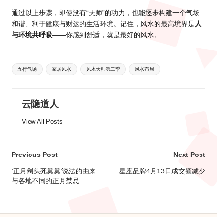
通过以上步骤，即使没有“天师”的功力，也能逐步构建一个气场
和谐、利于健康与财运的生活环境。记住，风水的最高境界是
人
与环境共呼吸
——你感到舒适，就是最好的风水。
Tags:
五行气场
家居风水
风水天师第二季
风水布局
云隐道人
View All Posts
Post
Previous Post
Next Post
navigation
‘正月剃头死舅舅’说法的由来
星座品牌4月13日成交额减少
与各地不同的正月禁忌