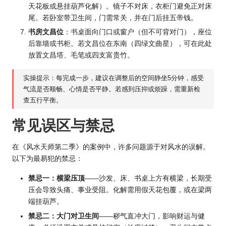
天花板或悬挂葫芦化解）。镜子不对床，衣柜门避免正对床
尾。若卧室带卫生间，门需常关，并在门后挂五帝钱。
书房文昌位
：书桌面向门口或窗户（但不可背对门），座位
后靠墙或书柜。若文昌位在东南（四绿文曲星），可在此处
放置文昌塔、毛笔或四支富贵竹。
实操提示：每完成一步，建议在调整后的空间静坐5分钟，感受
气流是否顺畅、心情是否平静。若感到压抑或烦躁，需重新检
查五行平衡。
常见误区与禁忌
在《风水天师第二季》的案例中，许多问题源于对风水的误解。
以下为最易犯的禁忌：
禁忌一：横梁压顶
——沙发、床、书桌上方有横梁，长期受
压会导致头痛、事业受阻。化解需用假天花包覆，或在梁两
端挂葫芦。
禁忌二：大门对卫生间
——秽气直冲大门，影响财运与健