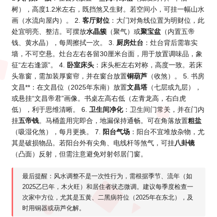
树），高度1.2米左右，既挡煞又生财。若空间小，可挂一幅山水
画（水流向屋内）。 2.
客厅财位
：大门对角线位置为明财位，此
处宜明亮、整洁。可摆放
水晶簇
（聚气）或
聚宝盆
（内置五帝
钱、黄水晶），每周擦拭一次。 3.
厨房灶台
：灶台背后需靠实
墙，不可空悬。灶台左右各留30厘米台面，用于放置调味品，象
征“左右逢源”。 4.
卧室床头
：床头柜左右对称，高度一致。若床
头靠窗，需加装厚窗帘，并在窗台放置
铜葫芦
（收煞）。 5. 书房
文昌**：在文昌位（2025年东南）放置
文昌塔
（七层或九层），
或悬挂“文昌帝君”画像。书桌左高右低（左青龙高，右白虎
低），利于思维清晰。 6.
卫生间净化
：卫生间门常关，并在门内
挂
五帝钱
。马桶盖用完即合，地漏保持通畅。可在角落放置
粗盐
（吸湿化煞），每月更换。 7.
阳台气场
：阳台不宜堆放杂物，尤
其是破损物品。若阳台外有尖角、电线杆等煞气，可挂
八卦镜
（凸面）反射，但需注意避免对射邻居门窗。
最后提醒：风水调整不是一次性行为，需根据季节、流年（如
2025乙巳年，木火旺）和居住者状态微调。建议每季度检查一
次家中方位，尤其是五黄、二黑病符位（2025年在东北），及
时用铜器或葫芦化解。