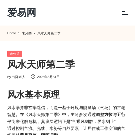
爱易网
Skip
to
公
content
历
Home
未分类
风水天师第二季
阳
历
转
Posted
未分类
农
in
风水天师第二季
历
阴
By
云隐道人
2026年5月31日
历
Posted
查
by
询
风水
基本原理
_2ebc.com
风水学
并非玄学迷信，而是一基于环境与能量场（气场）的古老
智慧。在《
风水天
师第二季》中，主角多次通过调整
方位
与
五行
平衡来化解危机，其底层逻辑正是“气乘风则散，界水则止”——
通过控制气流、光线、水势等自然要素，让居住或工作空间的气