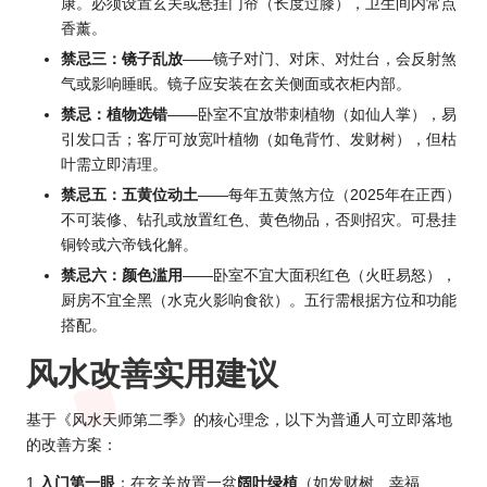
康。必须设置玄关或悬挂门帘（长度过膝），卫生间内常点
香薰。
禁忌三：镜子乱放
——镜子对门、对床、对灶台，会反射煞
气或影响睡眠。镜子应安装在玄关侧面或衣柜内部。
禁忌：植物选错
——卧室不宜放带刺植物（如仙人掌），易
引发口舌；客厅可放宽叶植物（如龟背竹、发财树），但枯
叶需立即清理。
禁忌五：五黄位动土
——每年五黄煞方位（2025年在正西）
不可装修、钻孔或放置红色、黄色物品，否则招灾。可悬挂
铜铃或六帝钱化解。
禁忌六：颜色滥用
——卧室不宜大面积红色（火旺易怒），
厨房不宜全黑（水克火影响食欲）。五行需根据方位和功能
搭配。
风水改善实用建议
基于《风水天师第二季》的核心理念，以下为普通人可立即落地
的改善方案：
1
入门第一眼
：在玄关放置一盆
阔叶绿植
（如发财树、幸福