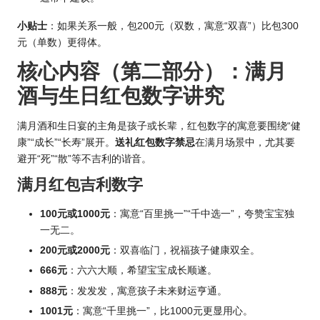
小贴士
：如果关系一般，包200元（双数，寓意“双喜”）比包300
元（单数）更得体。
核心内容（第二部分）：满月
酒与生日红包数字讲究
满月酒和生日宴的主角是孩子或长辈，红包数字的寓意要围绕“健
康”“成长”“长寿”展开。
送礼红包数字禁忌
在满月场景中，尤其要
避开“死”“散”等不吉利的谐音。
满月红包吉利数字
100元或1000元
：寓意“百里挑一”“千中选一”，夸赞宝宝独
一无二。
200元或2000元
：双喜临门，祝福孩子健康双全。
666元
：六六大顺，希望宝宝成长顺遂。
888元
：发发发，寓意孩子未来财运亨通。
1001元
：寓意“千里挑一”，比1000元更显用心。