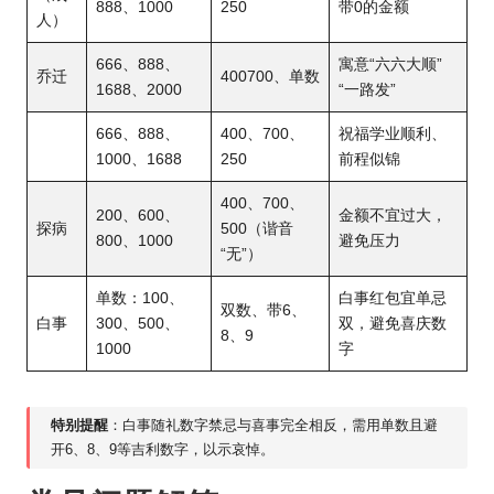
888、1000
250
带0的金额
人）
666、888、
寓意“六六大顺”
乔迁
400700、单数
1688、2000
“一路发”
666、888、
400、700、
祝福学业顺利、
1000、1688
250
前程似锦
400、700、
200、600、
金额不宜过大，
探病
500（谐音
800、1000
避免压力
“无”）
单数：100、
白事红包宜单忌
双数、带6、
白事
300、500、
双，避免喜庆数
8、9
1000
字
特别提醒
：白事随礼数字禁忌与喜事完全相反，需用单数且避
开6、8、9等吉利数字，以示哀悼。