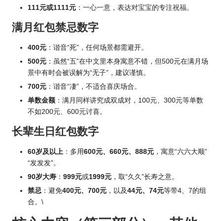
111元或1111元
：一心一意，表达对宝宝的专注祝福。
满月红包禁忌数字
400元
：谐音“死”，任何场景都需避开。
500元
：虽然“五”在中文里本身寓意不错，但500元在满月场
景中有时会被误解为“无子”，建议谨慎。
700元
：谐音“凄”，不适合喜庆场合。
单数金额
：满月同样讲究成双成对，100元、300元等单数
不如200元、600元讨喜。
长辈生日红包数字
60岁及以上
：多用
600元、660元、888元
，寓意“六六大顺”
“发发发”。
90岁大寿
：
999元
或
1999元
，取“久久”长寿之意。
禁忌
：避免
400元、700元
，以及
44元、74元
等带4、7的组
合。\