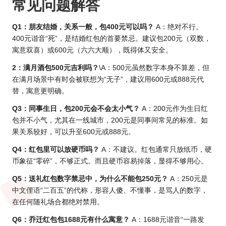
常见问题解答
Q1：朋友结婚，关系一般，包400元可以吗？
A：绝对不行。
400元谐音“死”，是结婚红包的首要禁忌。建议包200元（双数，
寓意双喜）或600元（六六大顺），既得体又安全。
2：满月酒包500元吉利吗？
\A：500元虽然数字本身不算差，但
在满月场景中有时会被联想为“无子”，建议用600元或888元代
替，寓意更明确。
Q3：同事生日，包200元会不会太小气？
A：200元作为生日红
包并不小气，尤其在一线城市，200元是同事间常见的标准。如
果关系较好，可以升至600元或888元。
Q4：红包里可以放硬币吗？
A：不建议。红包通常只放纸币，硬
币象征“零碎”，不够正式。而且硬币容易掉落，显得不够用心。
Q5：送礼红包数字禁忌中，为什么不能包250元？
A：250元是
中文俚语“二百五”的代称，形容人傻、不懂事，是骂人的数字，
在任何随礼场合都绝对禁用。
Q6：乔迁红包包1688元有什么寓意？
A：1688元谐音“一路发