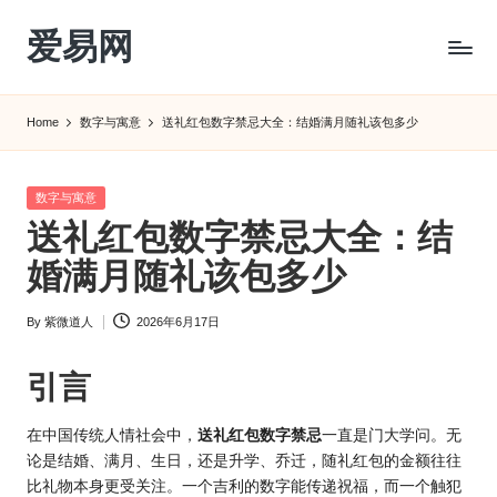
爱易网
Skip
to
公
content
历
Home
数字与寓意
送礼红包数字禁忌大全：结婚满月随礼该包多少
阳
历
转
Posted
数字与寓意
农
in
送礼红包数字禁忌大全：结
历
阴
婚满月随礼该包多少
历
查
By
紫微道人
2026年6月17日
Posted
询
by
_2ebc.com
引言
在中国传统人情社会中，
送礼红包数字禁忌
一直是门大学问。无
论是结婚、满月、生日，还是升学、乔迁，随礼红包的金额往往
比礼物本身更受关注。一个吉利的数字能传递祝福，而一个触犯