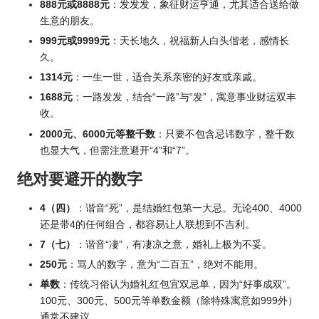
888元或8888元
：发发发，象征财运亨通，尤其适合送给做
生意的朋友。
999元或9999元
：天长地久，祝福新人白头偕老，感情长
久。
1314元
：一生一世，适合关系亲密的好友或亲戚。
1688元
：一路发发，结合“一路”与“发”，寓意事业财运双丰
收。
2000元、6000元等整千数
：只要不包含忌讳数字，整千数
也显大气，但需注意避开“4”和“7”。
绝对要避开的数字
4（四）
：谐音“死”，是结婚红包第一大忌。无论400、4000
还是带4的任何组合，都容易让人联想到不吉利。
7（七）
：谐音“凄”，有凄凉之意，婚礼上极为不妥。
250元
：骂人的数字，意为“二百五”，绝对不能用。
单数
：传统习俗认为婚礼红包宜双忌单，因为“好事成双”。
100元、300元、500元等单数金额（除特殊寓意如999外）
通常不建议。