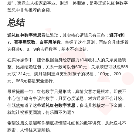
发”，寓意主人搬家后事业、财运一路顺遂，是乔迁送礼红包数字
禁忌中非常推荐的金额。
总结
送礼红包数字禁忌
看似繁琐，其实核心逻辑只有三条：
避开4和
7、喜事用双数、白事用单数
。掌握了这个原则，再结合具体场景
选择带6、8、9的吉祥数字，基本不会出错。
在实际操作中，建议根据自身经济能力和与收礼人的关系灵活调
整。比如结婚红包，关系一般可以包600元，关系亲密可以包888
元或1314元。满月酒则重点突出对孩子的祝福，100元、200
元、666元都是安全选择。
最后提醒一句：红包数字只是形式，真情实意才是根本。即便不
小心包了略有争议的数字，只要态度诚恳，对方通常不会计较。
但既然知道了这些
送礼红包数字禁忌
，多花几秒核对一下金额，
就能让祝福更圆满，何乐而不为呢？
希望这篇文章能帮你彻底搞懂随礼红包的数字讲究，从此送礼不
踩雷，人情往来更顺畅。