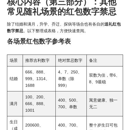
核心内容（第三部分）：其他
常见随礼场景的红包数字禁忌
除了结婚和满月，升学、乔迁、探病等场合也有各自的
送礼红包
数字禁忌
。以下整理成表格，方便快速查阅。
各场景红包数字参考表
场景
推荐吉利数字
绝对禁忌数字
备注
666、888、
4、7、250、
双数为佳，带6、
结婚
999、1314、
单数（除
8、9最稳
1688
999）
100、200、
400、500、
寓意健康、独一
满月
666、888、
700、单数
无二
1001
生日
200600、
400、700、
整十岁生日可包
（成