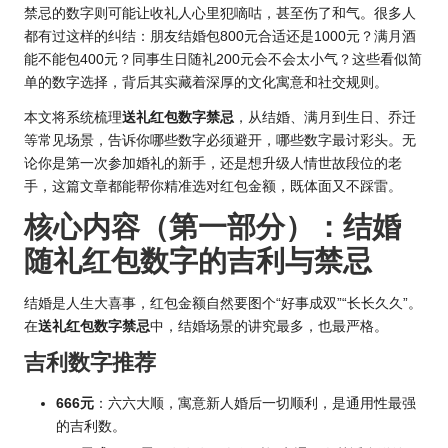
禁忌的数字则可能让收礼人心里犯嘀咕，甚至伤了和气。很多人
都有过这样的纠结：朋友结婚包800元合适还是1000元？满月酒
能不能包400元？同事生日随礼200元会不会太小气？这些看似简
单的数字选择，背后其实藏着深厚的文化寓意和社交规则。
本文将系统梳理
送礼红包数字禁忌
，从结婚、满月到生日、乔迁
等常见场景，告诉你哪些数字必须避开，哪些数字最讨彩头。无
论你是第一次参加婚礼的新手，还是想升级人情世故段位的老
手，这篇文章都能帮你精准选对红包金额，既体面又不踩雷。
核心内容（第一部分）：结婚
随礼红包数字的吉利与禁忌
结婚是人生大喜事，红包金额自然要图个“好事成双”“长长久久”。
在
送礼红包数字禁忌
中，结婚场景的讲究最多，也最严格。
吉利数字推荐
666元
：六六大顺，寓意新人婚后一切顺利，是通用性最强
的吉利数。