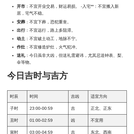
开市
：不宜开业交易，财运易损。 -入宅**：不宜搬入新
居，宅气不稳。
安葬
：不宜下葬，恐犯重丧。
出行
：不宜远行，路上多阻滞。
动土
：不宜破土动工，地脉不宁。
作灶
：不宜修造炉灶，火气犯冲。
送礼
：今日虽非大凶，但送礼需避讳，尤其忌送钟表、梨、
伞等物。
今日吉时与吉方
时辰
时间
吉凶
适宜方向
子时
23:00-00:59
吉
正北、正东
丑时
01:00-02:59
凶
不宜用
寅时
03:00-04:59
吉
东北、西南