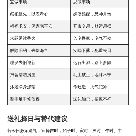
宜做事项
忌做事项
祭祀祖先，以表孝心
嫁娶婚配，恐冲月煞
祈福求安，保家宅平安
开市交易，财运易损
求嗣延续香火
入宅搬家，宅气不稳
解除旧约，去除晦气
安葬下葬，犯重丧日
理发去旧迎新
远行出游，路上多阻
扫舍清洁房屋
动土破土，地脉不宁
沐浴净身涤荡
作灶造，火气犯冲
整手足甲修仪容
送礼触忌，招致不祥
送礼择日与替代建议
若今日必须送礼，宜择吉时，如子时、寅时、辰时、午时、申