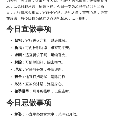
为天刑，黑道日，诸事不宜大举。然若为送礼择日，仍需细察宜
忌，以免触犯忌讳，招致不祥。今日干支为乙巳年己卯月乙酉
日，五行属木金相克，宜静不宜动。送礼之事，重在心意，更重
在避讳，故今日特为诸君盘点送礼禁忌，以正视听。
今日宜做事项
祭祀
：宜行香火之礼，以表诚敬。
祈福
：可向神明祈愿，求家宅平安。
求嗣
：适宜祈求子嗣，延续香火。
解除
：可解除旧约、除去晦气。
理发
：宜修剪头发，去旧迎新。
扫舍
：适宜打扫房屋，清除污秽。
沐浴
：宜净身沐浴，涤荡身心。
整手足甲
：可修剪指甲，以应吉时。
今日忌做事项
嫁娶
：不宜举办婚嫁大事，恐冲犯月煞。