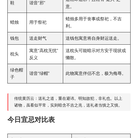
鞋
谐音“邪”
意。
蜡烛多用于丧事或祭祀，不吉
蜡烛
用于祭祀
利。
钱包
送走财气
送钱包寓意将自身财运送走。
寓意“高枕无忧”
送枕头可能暗示对方安于现状或
枕头
反义
懒散。
绿色帽
谐音“绿帽”
此物寓意伴侣不忠，极为侮辱。
子
传统黄历云：送礼之道，重在避讳。明知故犯，非礼也。以上
诸物，虽看似平常，实则暗含不吉之兆，送礼者当慎之又慎。
今日宜忌对比表