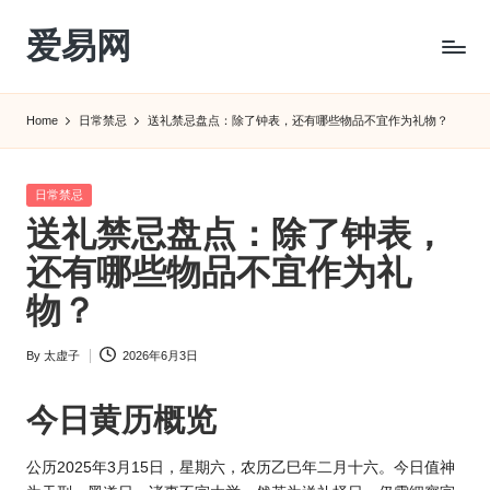
爱易网
Skip
to
公
content
历
Home
日常禁忌
送礼禁忌盘点：除了钟表，还有哪些物品不宜作为礼物？
阳
历
转
Posted
日常禁忌
农
in
送礼禁忌盘点：除了钟表，
历
阴
还有哪些物品不宜作为礼
历
物？
查
询
By
太虚子
2026年6月3日
_2ebc.com
Posted
by
今日
黄历
概览
公
历202
5年3月15日，星期六，农历乙巳年二月十六。今日值神