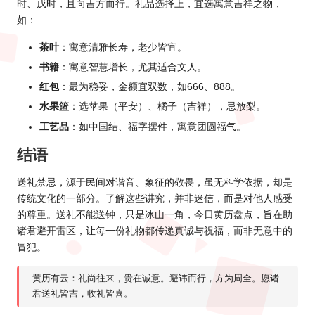
时、戌时，且向吉方而行。礼品选择上，宜选寓意吉祥之物，
如：
茶叶
：寓意清雅长寿，老少皆宜。
书籍
：寓意智慧增长，尤其适合文人。
红包
：最为稳妥，金额宜双数，如666、888。
水果篮
：选苹果（平安）、橘子（吉祥），忌放梨。
工艺品
：如中国结、福字摆件，寓意团圆福气。
结语
送礼禁忌，源于民间对谐音、象征的敬畏，虽无科学依据，却是
传统文化的一部分。了解这些讲究，并非迷信，而是对他人感受
的尊重。送礼不能送钟，只是冰山一角，今日黄历盘点，旨在助
诸君避开雷区，让每一份礼物都传递真诚与祝福，而非无意中的
冒犯。
黄历有云：礼尚往来，贵在诚意。避讳而行，方为周全。愿诸
君送礼皆吉，收礼皆喜。