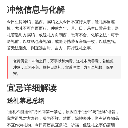
冲煞信息与化解
今日
生肖
冲鸡，煞西。属鸡之人今日不宜行大事，送礼亦当谨
慎，尤其不可向西而行。冲煞之年、月、日，易生口舌是非，送
礼若遇对方属鸡，或送礼方向朝西，恐有不合。化解之法：可于
送礼前，以红纸包裹礼物，或随身携带五帝钱一枚，以镇煞气。
若无法避免，则宜选吉时、吉方，再行送礼之事。
老黄历云：冲煞之日，万事以和为贵。送礼本为善意，若触犯
冲煞，反为不美。故择日送礼，宜避冲煞，方可全礼数、保平
安。
宜忌详细解读
送礼禁忌总纲
“送礼不能送钟”乃民间第一禁忌，原因在于“送钟”与“送终”谐音，
寓意诅咒对方寿终，极为不祥。然而，除钟表外，尚有诸多物品
不宜作为礼物。今日黄历虽宜祭祀、祈福，但送礼之事仍需细