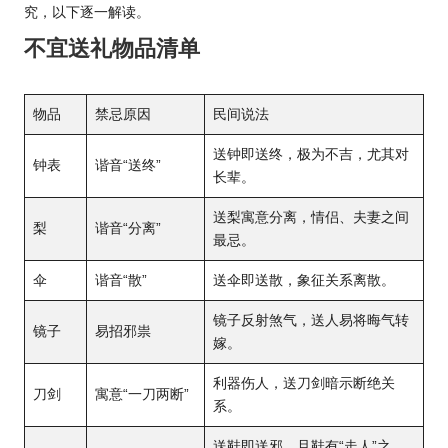
究，以下逐一解读。
不宜送礼物品清单
物品
禁忌原因
民间说法
送钟即送终，极为不吉，尤其对
钟表
谐音“送终”
长辈。
送梨寓意分离，情侣、夫妻之间
梨
谐音“分离”
最忌。
伞
谐音“散”
送伞即送散，象征关系离散。
镜子反射煞气，送人易将晦气转
镜子
易招邪祟
嫁。
利器伤人，送刀剑暗示断绝关
刀剑
寓意“一刀两断”
系。
送鞋即送邪，且鞋有“走人”之