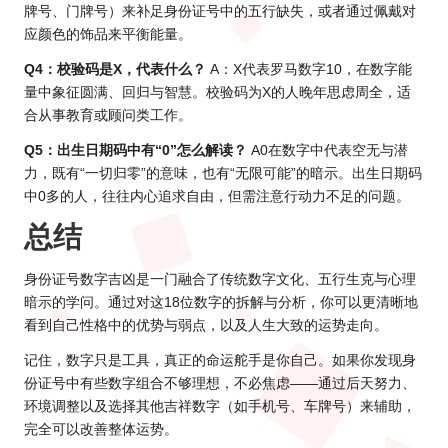
牌号、门牌号）来补足身份证号中的五行缺失，或者通过佩戴对
应颜色的饰品来平衡能量。
Q4：校验码是X，代表什么？
A：X代表罗马数字10，在数字能
量中象征圆满、回归与智慧。校验码为X的人晚年思虑周全，适
合从事教育或顾问类工作。
Q5：出生日期码中有“0”怎么解读？
A0在数字中代表空无与潜
力，既有“一切归零”的意味，也有“无限可能”的暗示。出生日期码
中0多的人，往往内心追求自由，但需注意行动力不足的问题。
总结
身份证号数字吉凶是一门融合了传统数字文化、五行生克与心理
暗示的学问。通过对这18位数字的拆解与分析，你可以更清晰地
看到自己性格中的优势与弱点，以及人生大致的运势走向。
记住，数字只是工具，真正的命运舵手是你自己。如果你发现身
份证号中有些数字组合不够理想，不必焦虑——通过后天努力、
环境调整以及选择其他吉祥数字（如手机号、车牌号）来辅助，
完全可以改善整体运势。