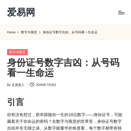
爱易网
Skip
to
公
content
历
Home
数字与寓意
身份证号数字吉凶：从号码看一生命运
阳
历
转
Posted
数字与寓意
农
in
身份证号数字吉凶：从号码
历
阴
看一生命运
历
查
By
玄易真人
2026年7月9日
Posted
询
by
_2ebc.com
引言
你有没有想过，那串跟随你一生的18位数字——身份证号，可能
藏着关于你命运的密码？在数字与寓意的世界里，身份证号数字
吉凶并非无稽之谈。从数字能量学的角度看，每个数字都带有独