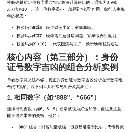
校验码是前17位数字通过特定算法计算得出的，通常为0-9或
X（代表10）。这一位数字虽小，却起到“收尾”作用，象征人生晚
年的状态：
校验码为
8或6
，晚年财运丰足，家庭和睦。
校验码为
4或7
，晚年需注意健康问题，宜早做养生规划。
校验码为
X（10）
，代表圆满与回归，预示晚年智慧通达。
核心内容（第三部分）：身份
证号数字吉凶的组合分析实例
单看数字意义还不够，真正的身份证号数字吉凶分析在于数字组
合的“磁场”。以下列举几种常见组合及其象征：
1. 相同数字（如“888”、“666”）
连续出现吉数（如6、8、9）通常被视为好运加倍，但也要注意
能量过强带来的失衡。例如：
“888”
组合：财富能量极强，但容易引发攀比心，需懂得藏