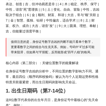
表达、创造 | 吉，但冲动易惹是非 | | 4 | 木 | 稳定、秩序、保守 |
中性，谐音“死”需谨慎 | | 5 | 土 | 变化、自由、冒险 | 中性，吉凶
取决于组合 | | 6 | 金 | 顺利、财富、和谐 | 大吉，常与“顺”关联 ||
7 | 金 | 智慧、孤独、钻研 | 中性偏吉，适合学术 | | 8 | 土 | 财
富、权力、成功 | 大吉，谐音“发” | | 9 | 火 | 圆满、理想、奉献 |
吉，但能量过强需平衡 |
值得注意的是，身份证号数字吉凶的判断不能只看单个数字，
更要看数字之间的组合与生克关系。例如，号码中“4”过多可能
带来阻滞，但如果与“8”搭配，反而能形成“四平八稳”的格局。
核心内容（第二部分）：关键位置数字的能量解读
在身份证号数字吉凶的分析中，不同位置的数字影响力不同。通
常，最后四位（顺序码和校验码）被认为与个人近期运势和性格
特质关联最紧密，而出生日期码则影响先天命运。
1. 出生日期码（第7-14位）
这8位数字代表你的出生年月日，是身份证号中最核心的“先天命
盘”。例如：