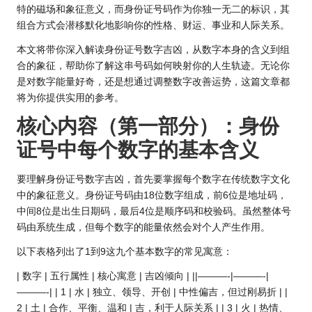
特的磁场和象征意义，而身份证号码作为你独一无二的标识，其
组合方式会潜移默化地影响你的性格、财运、事业和人际关系。
本文将带你深入解读身份证号数字吉凶，从数字本身的含义到组
合的象征，帮助你了解这串号码如何映射你的人生轨迹。无论你
是对数字能量好奇，还是想通过调整数字改善
运势
，这篇文章都
将为你提供实用的参考。
核心内容（第一部分）：身份
证号中每个数字的基本含义
要理解身份证号数字吉凶，首先要掌握每个数字在传统数字文化
中的象征意义。身份证号码由18位数字组成，前6位是地址码，
中间8位是出生日期码，最后4位是顺序码和校验码。虽然整体号
码由系统生成，但每个数字的能量依然会对个人产生作用。
以下表格列出了1到9这九个基本数字的常见寓意：
| 数字 | 五行属性 | 核心寓意 | 吉凶倾向 | ||———-|———-|
———-| | 1 | 水 | 独立、领导、开创 | 中性偏吉，但过刚易折 | |
2 | 土 | 合作、平衡、温和 | 吉，利于人际关系 | | 3 | 火 | 热情、