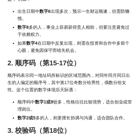
出生日期中
数字6
出现多次，预示一生财运顺遂，但需防懒
惰。
数字8
多的人，事业上容易获得贵人相助，但要注意避免过
于依赖权力。
如果
数字4
在日期中反复出现，则需在投资和合作中多留个
心眼，避免因保守而错失机会。
2. 顺序码（第15-17位）
顺序码表示同一地址码所标识的区域范围内，对同年同月同日出
生的人编定的顺序号，其中第17位奇数分给男性，偶数分给女
性。这个位置的数字体现后天际遇：
顺序码中
数字1或9
较多，性格往往比较强势，适合创业或管
理岗位。
数字2或5
多的人，则更擅长协调与沟通，适合团队合作。
3. 校验码（第18位）