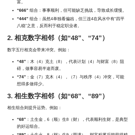
富。
“666”
组合：事事顺利，但可能缺乏挑战，导致成长缓慢。
“444”
组合：虽然4单独看偏凶，但三连4在
风水
中有“四平
八稳”之意，反而利于稳定职业者。
2. 相克数字相邻（如“48”、“74”）
数字五行相克会带来冲突。例如：
“48”
：木（4）克土（8），代表计划（4）与财富（8）阻
碍，做事容易半途而废。
“74”
：金（7）克木（4），（7）与秩序（4）冲突，可能
想得多做得少。
3. 相生数字相邻（如“68”、“89”）
相生组合则提升运势。例如：
“68”
：土生金，6（顺）生8（财），代表顺利生财，是典型
的好运组合。
“89”
：土生火，8（财）生9（圆满），财富积累后能获得精