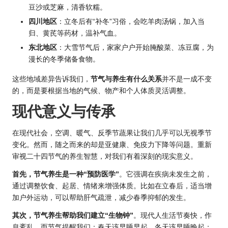
豆沙或芝麻，清香软糯。
四川地区
：立冬后有“补冬”习俗，会吃羊肉汤锅，加入当
归、黄芪等药材，温补气血。
东北地区
：大雪节气后，家家户户开始腌酸菜、冻豆腐，为
漫长的冬季储备食物。
这些地域差异告诉我们，
节气与养生有什么关系
并不是一成不变
的，而是要根据当地的气候、物产和个人体质灵活调整。
现代意义与传承
在现代社会，空调、暖气、反季节蔬果让我们几乎可以无视季节
变化。然而，随之而来的却是亚健康、免疫力下降等问题。重新
审视二十四节气的养生智慧，对我们有着深刻的现实意义。
首先，节气养生是一种“预防医学”
。它强调在疾病未发生之前，
通过调整饮食、起居、情绪来增强体质。比如在立春后，适当增
加户外运动，可以帮助肝气疏泄，减少春季抑郁的发生。
其次，节气养生帮助我们建立“生物钟”
。现代人生活节奏快，作
息紊乱，而节气提醒我们：春天该早睡早起，冬天该早睡晚起；