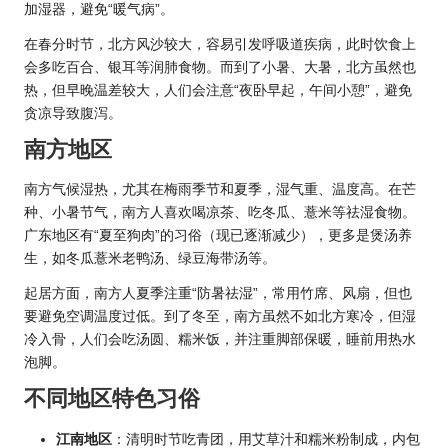
加湿器，避免“暖气病”。
在春分时节，北方风沙较大，容易引发呼吸道疾病，此时饮食上
会多吃百合、银耳等润肺食物。而到了小暑、大暑，北方虽然也
热，但早晚温差较大，人们会注意“夜卧早起，午间小憩”，避免
贪凉导致腹泻。
南方地区
南方气候湿热，尤其在梅雨季节和夏季，湿气重、温度高。在芒
种、小暑节气，南方人喜欢喝凉茶、吃冬瓜、薏米等祛湿食物。
广东地区有“夏至狗肉”的习俗（现已逐渐减少），更多是煲汤养
生，如冬瓜薏米老鸭汤、绿豆海带汤等。
起居方面，南方人夏季注重“防暑祛湿”，常用竹席、风扇，但也
要避免空调温度过低。到了冬至，南方虽然不如北方寒冷，但湿
冷入骨，人们会吃汤圆、糯米饭，并注重脚部保暖，睡前用热水
泡脚。
不同地区特色习俗
江南地区
：清明时节吃青团，用艾草汁和糯米粉制成，内包