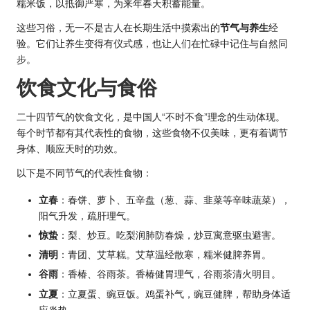
糯米饭，以抵御严寒，为来年春天积蓄能量。
这些习俗，无一不是古人在长期生活中摸索出的
节气与养生
经
验。它们让养生变得有仪式感，也让人们在忙碌中记住与自然同
步。
饮食文化与食俗
二十四节气的饮食文化，是中国人“不时不食”理念的生动体现。
每个时节都有其代表性的食物，这些食物不仅美味，更有着调节
身体、顺应天时的功效。
以下是不同节气的代表性食物：
立春
：春饼、萝卜、五辛盘（葱、蒜、韭菜等辛味蔬菜），
阳气升发，疏肝理气。
惊蛰
：梨、炒豆。吃梨润肺防春燥，炒豆寓意驱虫避害。
清明
：青团、艾草糕。艾草温经散寒，糯米健脾养胃。
谷雨
：香椿、谷雨茶。香椿健胃理气，谷雨茶清火明目。
立夏
：立夏蛋、豌豆饭。鸡蛋补气，豌豆健脾，帮助身体适