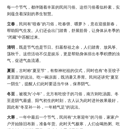
每一个节气，都伴随着丰富的民间习俗。这些习俗看似朴素，实
则蕴含着深刻的养生智慧。
立春
，民间有“咬春”的习俗，吃春饼、嚼萝卜，意在迎接新春，
帮助阳气生发。人们还会出门踏青，舒展筋骨，让身体从冬季的
“闭藏”中苏醒过来。
清明
，既是节气也是节日。扫墓祭祖之余，人们踏青、放风筝、
荡秋千。这些活动不仅是娱乐，更是帮助身体排出冬季积攒的浊
气，促进气血流通。
夏至
，古时称“夏至节”，有祭神祀祖的仪式，同时也有“冬至饺子
夏至面”的说法。吃一碗凉面，既消暑又养胃。民间还讲究“夏至
一阴生”，提醒人们此时要适当午休，保养阴气。
冬至
，被视为“小年”，北方有吃饺子的习俗，南方则吃汤圆。冬
至是阴气最盛、阳气初生的时刻，古人认为此时进补效果最好，
因此有“冬至补一补，一年精气足”的说法。
大寒
，一年中最后一个节气，民间有“大寒迎年”的习俗，家家户
户开始除旧布新，准备年货。此时天气极寒，人们会喝热粥、吃