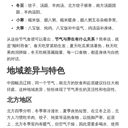
冬至
：饺子、汤圆、羊肉汤。北方饺子驱寒，南方汤圆团
圆，羊肉温阳。
小寒
：糯米饭、腊八粥。糯米暖身，腊八粥五谷杂粮养胃。
大寒
：八宝饭、炖鸡。八宝饭补中益气，鸡汤温补身体。
从这份节气食谱可以看出，
节气与养生有什么关系
？简单说，就
是“顺时而食”。春天吃芽菜助生发，夏天吃瓜果清暑热，秋天吃
果肉润肺燥，冬天吃根茎藏能量。每一口食物，都是身体与自然
的对话。
地域差异与特色
中国幅员辽阔，同一个节气，南北方的饮食和起居建议往往大相
径庭。这种地域差异，恰恰体现了节气养生的灵活性和包容性。
北方地区
北方四季分明，冬季寒冷漫长，夏季炎热短暂。在立冬之后，北
方人习惯吃羊肉、饺子、炖菜等温热食物，以抵御严寒。起居
上，北方冬季室内有暖气，但空气干燥，因此需要多喝水、使用