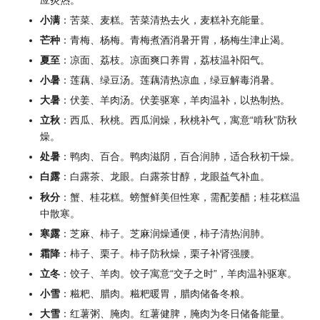
应炎热。
小满
：苦菜、麦糕。苦菜清热去火，麦糕补充能量。
芒种
：青梅、杨梅。青梅煮酒消暑开胃，杨梅生津止渴。
夏至
：凉面、荔枝。凉面爽口养胃，荔枝温补阳气。
小暑
：莲藕、绿豆汤。莲藕清热凉血，绿豆解毒消暑。
大暑
：伏姜、羊肉汤。伏姜驱寒，羊肉温补，以热制热。
立秋
：西瓜、秋桃。西瓜润燥，秋桃补气，寓意“啃秋”防秋
燥。
处暑
：鸭肉、百合。鸭肉滋阴，百合润肺，适合秋初干燥。
白露
：白露茶、龙眼。白露茶甘醇，龙眼益气补血。
秋分
：蟹、桂花糕。螃蟹鲜美但性寒，需配姜醋；桂花糕温
中散寒。
寒露
：芝麻、柿子。芝麻润燥通便，柿子清热润肺。
霜降
：柿子、栗子。柿子防秋燥，栗子补肾强腰。
立冬
：饺子、羊肉。饺子寓意“交子之时”，羊肉温补驱寒。
小雪
：糍粑、腊肉。糍粑暖胃，腊肉储备冬粮。
大雪
：红薯粥、腌肉。红薯健脾，腌肉为冬日储备能量。