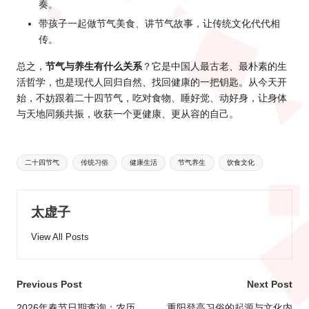
奏。
带孩子一起做节气美食、讲节气故事，让传统文化代代相
传。
总之，
节气与养生有什么关系
？它是中国人最古老、最朴素的生
活哲学，也是现代人回归自然、找回健康的一把钥匙。从今天开
始，不妨跟着二十四节气，吃对食物、睡好觉、动好身，让身体
与天地同频共振，收获一个更健康、更从容的自己。
Tags:
二十四节气
传统习俗
健康生活
节气养生
饮食文化
太虚子
View All Posts
Post
Previous Post
Next Post
2026年春节日期查询：农历
重阳登高习俗的起源与文化内