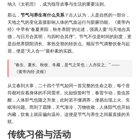
纳入《太初历》，成为指导农事与生活的重要法则。
那么，
节气与养生有什么关系
？古人认为，人是自然的一部分，
天地之气的变化直接影响人体的气血运行与脏腑功能。《黄帝内
经》中早有“春夏养阳，秋冬养阴”的论述，强调人要“与天地合其
德，与日月合其明，与四时合其序”。节气不仅是时间的刻度，更
是自然界阴阳消长、寒热交替的转折点。顺应节气调整饮食与起
居，便是“天人合一”最朴素的实践。
“春生、夏长、秋收、冬藏，是气之常也；人亦应之。” ——
《黄帝内经·灵枢》
从立春到大寒，二十四个节气如同一首完整的生命之歌，每个音
符都对应着身体的不同需求。比如惊蛰时节，春雷乍动，蛰虫苏
醒，人体肝气也随之升发，此时若不懂调养，便易出现上火、失
眠等问题。而到了霜降，天气渐冷，万物收敛，人体阳气也开始
内藏，饮食上就应偏向温补。这便是节气与养生之间最直接的关
联。
传统习俗与活动