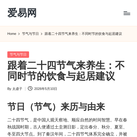
爱易网
Skip
to
公
content
历
Home
节气与节日
跟着二十四节气来养生：不同时节的饮食与起居建议
阳
历
转
Posted
节气与节日
农
in
跟着二十四节气来养生：不
历
阴
同时节的饮食与起居建议
历
查
By
太虚子
2026年5月10日
Posted
询
by
_2ebc.com
节日（节气）来历与由来
二十四节气，是中国人观天察地、顺应自然的时间智慧。早在春
秋战国时期，古人便通过土圭测日影，定出春分、秋分、夏至、
冬至四大节点。到了秦汉年间，二十四节气体系完全确立，并被