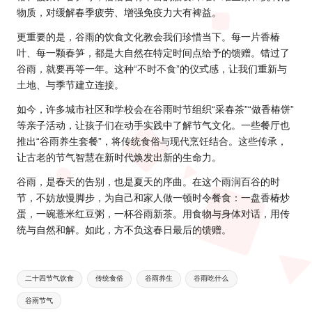
物质，对缓解春季疲劳、增强免疫力大有裨益。
更重要的是，谷雨的饮食文化教会我们珍惜当下。每一片香椿
叶、每一颗春笋，都是大自然在特定时间点给予的馈赠。错过了
谷雨，就要再等一年。这种“不时不食”的仪式感，让我们重新与
土地、与季节建立连接。
如今，许多城市社区和学校会在谷雨时节组织“采春茶”“做香椿饼”
等亲子活动，让孩子们在动手实践中了解节气文化。一些餐厅也
推出“谷雨养生套餐”，将传统食俗与现代烹饪结合。这些传承，
让古老的节气智慧在新时代焕发出新的生命力。
谷雨，是春天的告别，也是夏天的序曲。在这个雨润百谷的时
节，不妨放慢脚步，为自己和家人做一顿时令餐食：一盘香椿炒
蛋，一碗薏米红豆粥，一杯谷雨新茶。用食物与身体对话，用传
统与自然和解。如此，方不负这春日最后的馈赠。
Tags:
二十四节气饮食
传统食俗
谷雨养生
谷雨吃什么
谷雨节气