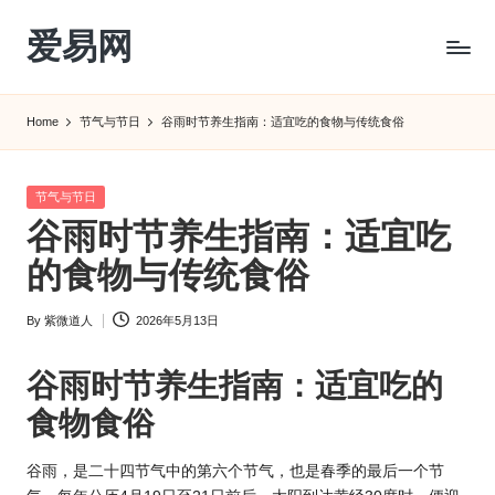
爱易网
Skip
to
公
content
历
Home
节气与节日
谷雨时节养生指南：适宜吃的食物与传统食俗
阳
历
转
Posted
节气与节日
农
in
谷雨时节养生指南：适宜吃
历
阴
的食物与传统食俗
历
查
By
紫微道人
2026年5月13日
Posted
询
by
_2ebc.com
谷雨时节养生指南：适宜吃的
食物食俗
谷雨，是二十四节气中的第六个节气，也是春季的最后一个节