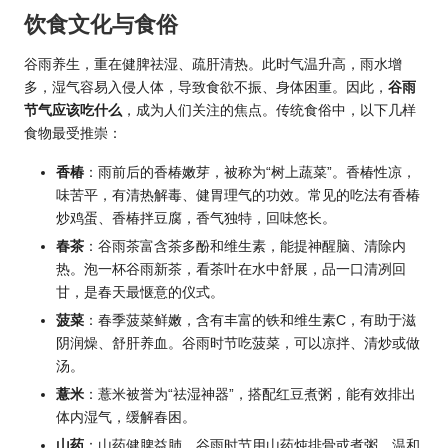
饮食文化与食俗
谷雨养生，重在健脾祛湿、疏肝清热。此时气温升高，雨水增
多，湿气容易入侵人体，导致食欲不振、身体困重。因此，
谷雨
节气应该吃什么
，成为人们关注的焦点。传统食俗中，以下几样
食物最受推崇：
香椿
：雨前后的香椿嫩芽，被称为“树上蔬菜”。香椿性凉，
味苦平，有清热解毒、健胃理气的功效。常见的吃法有香椿
炒鸡蛋、香椿拌豆腐，香气独特，回味悠长。
春茶
：谷雨茶富含茶多酚和维生素，能提神醒脑、清除内
热。泡一杯谷雨新茶，看茶叶在水中舒展，品一口清冽回
甘，是春天最惬意的仪式。
菠菜
：春季菠菜鲜嫩，含有丰富的铁和维生素C，有助于滋
阴润燥、舒肝养血。谷雨时节吃菠菜，可以凉拌、清炒或做
汤。
薏米
：薏米被誉为“祛湿神器”，搭配红豆煮粥，能有效排出
体内湿气，缓解春困。
山药
：山药健脾益肺，谷雨时节用山药炖排骨或煮粥，温和