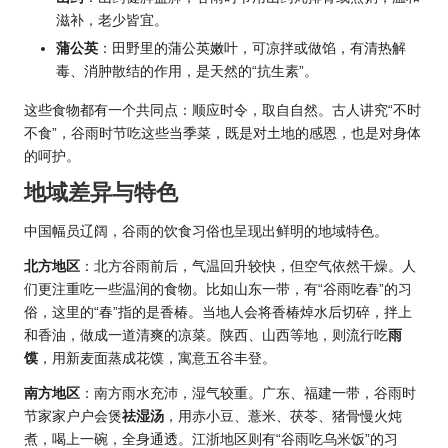
滋补，老少皆宜。
蒲公英
：田野里的蒲公英嫩叶，可凉拌或做馅，有清热解
毒、消肿散结的作用，是天然的“抗生素”。
这些食物都有一个共同点：顺应时令，取自自然。古人讲究“不时
不食”，谷雨时节吃这些当季菜，既是对土地的感恩，也是对身体
的呵护。
地域差异与特色
中国幅员辽阔，谷雨的饮食习俗也呈现出鲜明的地域特色。
北方地区
：北方谷雨前后，气温回升较快，但空气依然干燥。人
们更注重吃一些温润的食物。比如山东一带，有“谷雨吃春”的习
俗，这里的“春”指的是香椿。当地人会将香椿焯水后切碎，拌上
和香油，做成一道清爽的凉菜。陕西、山西等地，则流行吃
雨
馍
，用新麦面蒸成花馍，寓意五谷丰登。
南方地区
：南方雨水充沛，湿气较重。广东、福建一带，谷雨时
节家家户户会煲
祛湿汤
，用赤小豆、薏米、茯苓、猪骨慢火炖
煮，喝上一碗，全身通透。江浙地区则有“谷雨吃乌米饭”的习