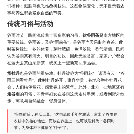
们播种；戴胜鸟也飞临桑树枝头。这些物候变化，无不提示着农
事与养生都要紧跟自然的节奏。
传统习俗与活动
谷雨时节，民间流传着丰富多彩的习俗。
饮谷雨茶
是南方地区的
重要传统。谷雨茶，又称“雨前茶”，是谷雨当天采制的春茶。此
时茶树经过一冬的休养，芽叶肥硕，色泽翠绿，香气清幽。民间
认为谷雨茶有清火、明目的功效，因此无论贫富，家家户户都会
在这天去茶山采新茶，或买上一些新茶回来品尝。
赏牡丹
也是谷雨的重头戏。牡丹被称为“谷雨花”，谚语有云：“谷
雨三朝看牡丹”。此时牡丹盛开，雍容华贵，各地会举办牡丹花
会，人们结伴赏花，感受春末的繁华。此外，北方一些地区还有
走谷雨
的习俗，即青年妇女在谷雨这天走村串亲，或者到野外散
步，寓意与自然融合，强身健体。
“谷雨前后，种瓜点豆。”这句流传千年的农谚，道出了谷雨在
农耕中的核心地位。而放在养生上，也可以理解为：谷雨时
节，为身体种下健康的“种子”了。