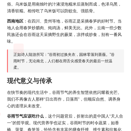
俗。乌米饭是用南烛叶的汁液浸泡糯米后蒸制而成，色泽乌黑，
清香软糯。相传吃了乌米饭可以防蚊虫、强筋骨。
西南地区
：在四川、贵州等地，谷雨正是采摘春笋的好时节。当
地人会用春笋炒腊肉、炖鸡汤，鲜美无比。此外，云南一些少数
民族还会在谷雨这天采摘野生的蕨菜，凉拌或炒食，别有一番风
味。
正如诗人陆游所写：“谷雨初过换夹衣，园林零落到蔷薇。”谷
雨时节，无论南北，人们都在用舌尖感受春天的最后一丝温
柔。
现代意义与传承
在快节奏的现代生活中，谷雨节气的养生智慧依然闪耀着光芒。
我们不再像古人那样“日出而作，日落而”，但顺应自然、调养身
心的道理从未改变。
谷雨节气应该吃什么
，这个问题背后，折射出的是中国人“天人合
一”的哲学观。现代营养学也证实，谷雨时节的时令蔬菜，如香
椿、菠菜、春笋等，恰恰含有丰富的膳食纤维、维生素和抗氧化