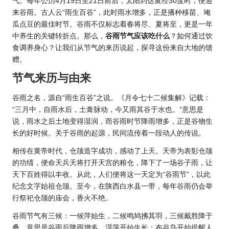
气。每年公历4月19日至21日前后，太阳到达黄经30度时，便迎
来谷雨。古人云“雨生百谷”，此时雨水增多，正是播种移苗、埯
瓜点豆的最佳时节。谷雨不仅标志着春将尽、夏将至，更是一年
中养生的关键转折点。那么，
谷雨节气应该吃什么
？如何通过饮
食调养身心？让我们从节气的来历说起，探寻这份来自大地的馈
赠。
节气来历与由来
谷雨之名，源自“雨生百谷”之说。《月令七十二候集解》记载：
“三月中，自雨水后，土膏脉动，今又雨其谷于水也。”意思是
说，雨
水之
后土地变得湿润，而谷雨时节降雨增多，正是谷物生
长的好时候。关于谷雨的起源，民间流传着一段动人的传说。
相传在黄帝时代，仓颉造字成功，感动了上天。天帝为表彰仓颉
的功绩，便命天兵天将打开天宫的粮仓，降下了一场谷子雨，让
天下百姓得以丰收。从此，人们便将这一天定为“谷雨节”，以此
纪念文字始祖仓颉。至今，在陕西白水县一带，每年谷雨仍会举
行祭祀仓颉的庙会，香火不绝。
谷雨节气有三候：一候萍始生，二候鸣鸠拂其羽，三候戴胜降于
桑。意思是谷雨后降雨增多，浮萍开始生长；布谷鸟开始提醒人