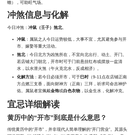
蟾），可助旺气场。
冲煞信息与化解
今日冲煞：
冲鼠（壬子）煞北
。
冲鼠
：属鼠之人今日运势较低，大事不宜，尤其避免参与开
市、嫁娶等重大活动。
煞北
：今日北方为凶煞所在，不宜向北出行、动土、开门。
若店铺大门朝北，开市时可于门前悬挂红布或摆放一盆清
水，以水泄火煞（午火克北水，反成相济）。
化解方法
：若今日必须开市，可于
巳时
（9-11点在店铺正南
方点燃三支香，面向财神方（正南）三拜，祈求司命吉神护
佑。属鼠者宜佩戴
金饰
或
白色衣物
，以金生水，化解冲克。
宜忌详细解读
黄历中的“开市”到底是什么意思？
传统黄历中的“开市”，并非现代人简单理解的“开门营业”。其源头