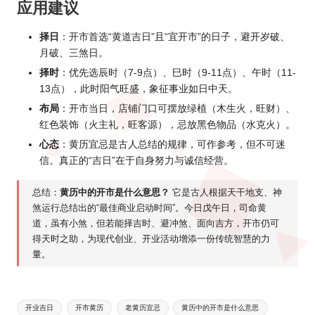
应用建议
择日
：开市首选“黄道吉日”且“宜开市”的日子，避开岁破、
月破、三煞日。
择时
：优先选辰时（7-9点）、巳时（9-11点）、午时（11-
13点），此时阳气旺盛，象征事业如日中天。
布局
：开市当日，店铺门口可摆放绿植（木生火，旺财）、
红色装饰（火主礼，旺客源），忌放黑色物品（水克火）。
心态
：黄历宜忌是古人总结的规律，可作参考，但不可迷
信。真正的“吉日”在于自身努力与诚信经营。
总结：
黄历中的开市是什么意思？
它是古人根据天干地支、神
煞运行总结出的“最佳商业启动时间”。今日戊午日，司命黄
道，虽有小煞，但若能择吉时、避冲煞、面向吉方，开市仍可
得天时之助，为现代创业、开业活动增添一份传统智慧的力
量。
Tags:
开业吉日
开市黄历
老黄历宜忌
黄历中的开市是什么意思