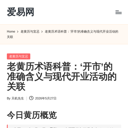
爱易网
Skip
to
公
content
历
Home
老黄历与宜忌
老黄历术语科普：‘开市’的准确含义与现代开业活动的
阳
关联
历
转
农
Posted
老黄历与宜忌
历
in
老黄历术语科普：‘开市’的
阴
准确含义与现代开业活动的
历
查
关联
询
_2ebc.com
By
天机先生
2026年5月27日
Posted
by
今日
黄历
概览