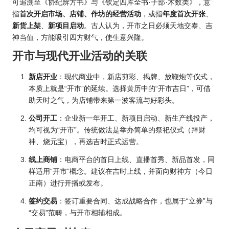
可追溯至《协纪辨方书》与《钦定四库全书·子部·术数类》，意
指
首次开启市场、店铺、作坊的经营活动
，或指
年度首次开张
、
新货上架
、
新项目启动
。古人认为，开市之日必须天地交泰、吉
神当值，方能吸引四方财气，使生意兴隆。
开市与现代开业活动的关联
新店开业
：现代商业中，新店剪彩、揭牌、放鞭炮等仪式，
本质上就是“开市”的延续。选择黄历中的“开市吉日”，可借
助天时之气，为店铺带来第一波客流与好彩头。
公司开工
：企业新一年开工、新项目启动、新生产线投产，
均可视为“开市”。传统做法是举办简单的祭祀仪式（拜财
神、烧元宝），再选吉时正式运营。
线上商铺
：电商平台的首日上线、直播首秀、新品首发，同
样适用“开市”概念。建议在吉时上线，并面向财神方（今日
正南）进行开播或发布。
签约交易
：签订重要合同、达成战略合作，也属于“立券”与
“交易”范畴，与开市相辅相成。