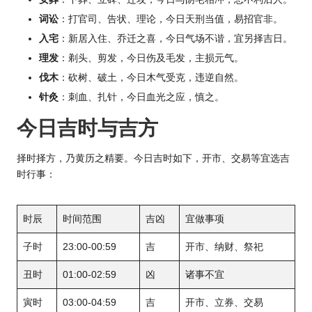
词讼
：打官司、告状、理论，今日天刑当值，易招官非。
入宅
：新居入住、乔迁之喜，今日气场不谐，宜另择吉日。
理发
：剃头、剪发，今日伤及毛发，主损元气。
伐木
：砍树、破土，今日木气受克，违逆自然。
针灸
：刺血、扎针，今日血光之应，慎之。
今日吉时与吉方
择时择方，乃黄历之精要。今日吉时如下，开市、交易等宜选吉
时行事：
时辰
时间范围
吉凶
宜做事项
子时
23:00-00:59
吉
开市、纳财、祭祀
丑时
01:00-02:59
凶
诸事不宜
寅时
03:00-04:59
吉
开市、立券、交易