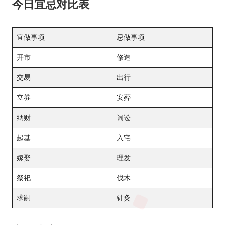
今日宜忌对比表
宜做事项
忌做事项
开市
修造
交易
出行
立券
安葬
纳财
词讼
起基
入宅
嫁娶
理发
祭祀
伐木
求嗣
针灸