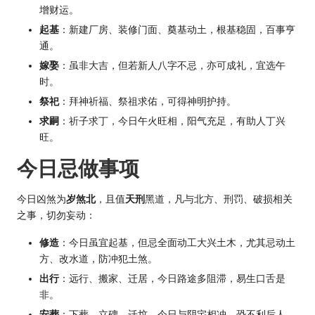
增财运。
起基
：新建厂房、装修门面、奠基动土，根基稳固，百事亨
通。
嫁娶
：虽非大吉，但若新人八字不忌，亦可成礼，宜选午
时。
祭祀
：拜神祈福、祭祖求佑，可得神明护持。
求嗣
：祈子求丁，今日午火旺相，阳气充足，有助人丁兴
旺。
今日忌做事项
今日凶煞为
岁煞北
，且值
天刑
黑道，凡与北方、刑罚、破损相关
之事，切勿妄动：
修造
：今日虽宜起基，但忌全面动工大兴土木，尤其忌动土
方、改水道，防冲犯土煞。
出行
：远行、搬家、迁居，今日路途多阻滞，易生口舌是
非。
安葬
：下葬、立碑、迁坟，今日与阴宅相冲，恐不利后人。