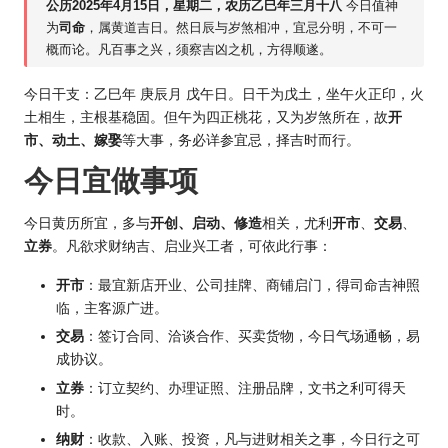
公
历202
5年4月15日，星期二，农历乙巳年三月十八
今日值神
为
司命
，属黄道吉日。然日辰与岁煞相冲，宜忌分明，不可一
概而论。凡百事之兴，须察吉凶之机，方得顺遂。
今日干支：乙巳年 庚辰月 戊午日。日干为戊土，坐午火正印，火
土相生，主根基稳固。但午为四正桃花，又为岁煞所在，故
开
市、动土、嫁娶
等大事，务必详参宜忌，择吉时而行。
今日宜做事项
今日黄历所宜，多与
开创、启动、修造
相关，尤利
开市
、
交易
、
立券
。凡欲求财纳吉、启业兴工者，可依此行事：
开市
：最宜新店开业、公司挂牌、商铺启门，得司命吉神照
临，主客源广进。
交易
：签订合同、洽谈合作、买卖货物，今日气场通畅，易
成协议。
立券
：订立契约、办理证照、注册品牌，文书之利可得天
时。
纳财
：收款、入账、投资，凡与进财相关之事，今日行之可