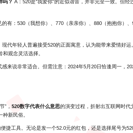
样吗？
A：520是“我爱你”的近似谐音，并非完全一致。但
的有：530（我想你）、770（亲亲你）、880（抱抱你）、9
：现代年轻人普遍接受520的正面寓意，认为能带来爱情好运
龄和观念灵活选择。
感来说非常适合。但需注意：2024年5月20日恰逢周一，2
节”，
520数字代表什么意思
的演变过程，折射出互联网时代
一种新民俗。
便捷工具。无论是发一个52.0元的红包，还是选择尾号为52