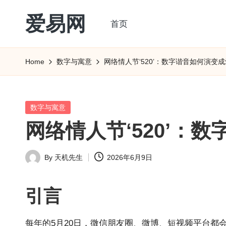
爱易网
首页
Skip
to
公
content
历
Home
数字与寓意
网络情人节‘520’：数字谐音如何演变
阳
历
转
Posted
数字与寓意
农
in
网络情人节‘520’：
历
阴
By
天机先生
2026年6月9日
历
Posted
查
by
询
引言
_2ebc.com
每年的5月20日，微信朋友圈、微博、短视频平台都会