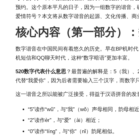
预约。这个原本平凡的日子，因为一组数字的谐音，硬
爱情符号？本文将从数字谐音的起源、文化传播、商
核心内容（第一部分）：数
数字谐音在中国民间有着悠久的历史。早在BP机时代，人
机短信和QQ聊天时代，这种“数字暗语”更加丰富。
520数字代表什么意思
？最普遍的解释是：5（我）、2
代替“我爱你”，因为后者需要输入三个汉字，而数字
这一谐音之所以能被广泛接受，得益于汉语拼音的发
“5”读作“wǔ”，与“我”（wǒ）声母相同，韵母相
“2”读作èr”，与“爱”（ài）相近；
“0”读作“líng”，与“你”（nǐ）韵尾相似。