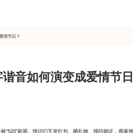
成爱情节日？
数字谐音如何演变成爱情节
被“520”刷屏。情侣们互发红包、晒礼物、领结婚证，商家推