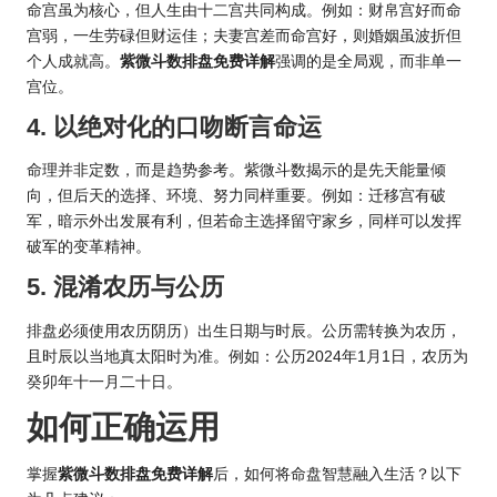
命宫虽为核心，但人生由十二宫共同构成。例如：财帛宫好而命
宫弱，一生劳碌但财运佳；夫妻宫差而命宫好，则婚姻虽波折但
个人成就高。
紫微斗数排盘免费详解
强调的是全局观，而非单一
宫位。
4. 以绝对化的口吻断言命运
命理并非定数，而是趋势参考。紫微斗数揭示的是先天能量倾
向，但后天的选择、环境、努力同样重要。例如：迁移宫有破
军，暗示外出发展有利，但若命主选择留守家乡，同样可以发挥
破军的变革精神。
5. 混淆农历与公历
排盘必须使用农历阴历）出生日期与时辰。公历需转换为农历，
且时辰以当地真太阳时为准。例如：公
历202
4年1月1日，农历为
癸卯年十一月二十日。
如何正确运用
掌握
紫微斗数排盘免费详解
后，如何将命盘智慧融入生活？以下