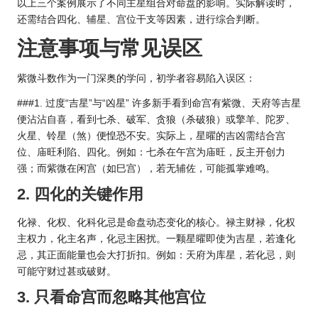
以上三个案例展示了不同主星组合对命盘的影响。实际解读时，
还需结合四化、辅星、宫位干支等因素，进行综合判断。
注意事项与常见误区
紫微斗数作为一门深奥的学问，初学者容易陷入误区：
###1. 过度“吉星”与“凶星” 许多新手看到命宫有紫微、天府等吉星
便沾沾自喜，看到七杀、破军、贪狼（杀破狼）或擎羊、陀罗、
火星、铃星（煞）便惶恐不安。实际上，星曜的吉凶需结合宫
位、庙旺利陷、四化。例如：七杀在午宫为庙旺，反主开创力
强；而紫微在闲宫（如巳宫），若无辅佐，可能孤掌难鸣。
2. 四化的关键作用
化禄、化权、化科化忌是命盘动态变化的核心。禄主财禄，化权
主权力，化主名声，化忌主困扰。一颗星曜即使为吉星，若逢化
忌，其正面能量也会大打折扣。例如：天府为库星，若化忌，则
可能守财过甚或破财。
3. 只看命宫而忽略其他宫位