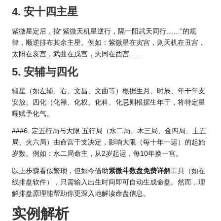
4. 安十四主星
紫微星定后，按“紫微天机星逆行，隔一阳武天同行……”的规
律，顺逆排布其余主星。例如：紫微星在寅宫，则天机在丑宫，
太阳在亥宫，武曲在戌宫，天同在酉宫……
5. 安辅与四化
辅星（如左辅、右、文昌、文曲等）根据生月、时辰、年干年支
安放。四化（化禄、化权、化科、化忌则根据生年干，将特定星
曜赋予化气。
###6. 定五行局与大限 五行局（水二局、木三局、金四局、土五
局、火六局）由命宫干支决定，影响大限（每十年一运）的起始
岁数。例如：水二局命主，从2岁起运，每10年换一宫。
以上步骤看似繁琐，但如今借助
紫微斗数盘免费详解
工具（如在
线排盘软件），只需输入出生时间即可自动生成命盘。然而，理
解排盘原理能帮助你更深入地解读命盘信息。
实例解析