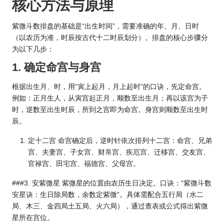
核心方法与原理
紫微斗数排盘的基础是“出生时间”，需要准确的年、月、日时
（以农历为准，时辰按
古代十二时辰
划分）。排盘的核心步骤分
为以下几步：
1. 确定命宫与身宫
根据出生月、时，用“寅上起月，月上起时”的口诀，先定命宫。
例如：正月生人，从寅宫起正月，顺数至出生月；再以该宫为子
时，逆数至出生时辰，所到之宫即为命宫。身宫则顺数至出生时
辰。
定十二宫 命宫确定后，逆时针依次排列十二宫：命宫、兄弟
宫、夫妻宫、子女宫、财帛宫、疾厄宫、迁移宫、交友宫、
官禄宫、田宅宫、福德宫、父母宫。
###3. 安紫微星 紫微星的位置由农历生日决定。口诀：“紫微斗数
安星诀：生日除局数，余数定紫微”。具体需配合五行局（水二
局、木三、金四局土五局、火六局），通过查表或公式得出紫微
星所在宫位。