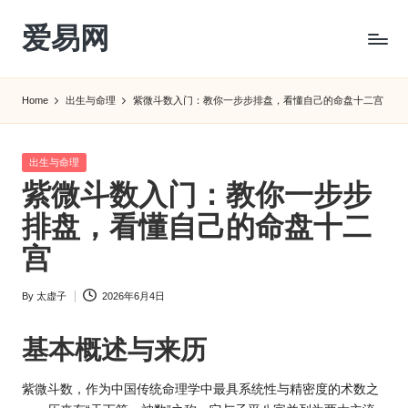
爱易网
Skip
to
公
content
历
Home
出生与命理
紫微斗数入门：教你一步步排盘，看懂自己的命盘十二宫
阳
历
转
Posted
出生与命理
农
in
紫微斗数入门：教你一步步
历
阴
排盘，看懂自己的命盘十二
历
宫
查
询
By
太虚子
2026年6月4日
_2ebc.com
Posted
by
基本概述与来历
紫微斗数，作为中国传统命理学中最具系统性与精密度的术数之