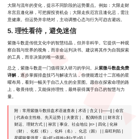
大限与流年的变化，提示不同阶段的运势重点。例如：大限走财
帛宫且逢化禄，可把握投资机会；大限走疾厄宫且逢化忌，需注
意健康。但运势并非绝对，主动调整心态与行为可趋吉避凶。
5. 理性看待，避免迷信
紫微斗数是传统文化中的智慧结晶，但并非科学。它提供一种观
察自我与世界的视角，而非命运判决书。建议将其作为自我探索
的工具，而非决策的唯一依据。
总之，紫微斗数是一门值得深入研习的学问。从
紫微斗数盘免费
详解
，逐步掌握排盘技巧与解读方法，你便能透过十二宫格的星
曜布局，看到一幅关于自己人生的全景图。愿你在探索命理的路
上，敬畏传统，又能保持理性，最终获得属于自己的智慧与力
量。
附：常用紫微斗数排盘术语速查表 | 术语 | 含义 | |——|| | 命宫
| 代表命主性格、先天运势 | | 夫妻宫 | 、配偶特质 | | 财帛宫 |
财运、理财方式 | | 禄宫 | 事业、社会地位 |n> | 四化 | 化禄
（财）、化权（权）、化科（名）、化忌（困） | | 庙旺利陷 |
星曜能量强度：庙>旺>得地>利>平>陷 |