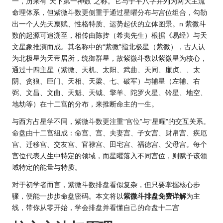
一，历来有“天下第一神数”之称。它与子平八字并列为两大主流
命理体系，但紫微斗数更侧重于通过星曜分布与宫位组合，勾勒
出一个人先天禀赋、性格特质、
运势
起伏的立体图景。n 紫微斗
数的起源可追溯至，相传由陈抟（希夷先生）根据《易经》与天
文星象推演而成。其名称中的“紫微”指北极星（紫微），古人认
为北极星为天帝居所，统御群星，故紫微斗数以紫微星为核心，
通过十四主星（紫微、天机、太阳、武曲、天同、廉贞、、太
阴、贪狼、巨门、天相、天梁、七、破军）与辅星（左辅、右
弼、文昌、文曲、天魁、天钺、擎羊、陀罗火星、铃星、地空、
地劫等）在十二宫的分布，来推断命主的一生。
与西方占星学不同，紫微斗数更注重“宫位”与“星曜”的交互关系。
命盘由十二宫组成：命宫、宫、夫妻宫、子女宫、财帛宫、疾厄
宫、迁移宫、交友宫、官禄宫、田宅宫、福德宫、父母宫。每个
宫位代表人生中特定的领域，而星曜落入不同宫位，则赋予该领
域特定的能量与特质。
对于初学者而言，紫微斗数排盘看似复杂，但只要掌握核心步
骤，便能一步步命盘密码。本文将以
紫微斗排盘免费详解
为主
线，带你从零开始，学会排盘并看懂自己的命盘十二宫