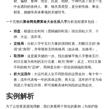
财、偏财、食神、伤官、比肩、劫财。十神代表了命主一生
中会遇到的各种人、事、物关系类型，是分析性格、事业、
财富、婚姻等具体事项的关键符号。
一个完整的
算命网免费算命大全生辰八字
分析流程通常包括：
排盘
：根据出生时间（需精确到时辰）排出四柱八字、十
神、大运、流年等。
定格局
：分析八字中五行力量的强弱旺衰，判断日主的“身
强”或“身弱”，并审视有无特殊格局（如从格、化格等）。
取用神
：这是最关键的一步。找出能够平衡八字整体五行、
对日主最为有利的五行元素，称为“用神”；反之，对日主最
不利的称为“忌神”。用神是分析一切吉凶祸福的准绳。
析大运流年
：大运代表人生不同阶段的运势走向，每十年一
换；流年代表每一年的具体运势。将大运、流年的干支与命
局原八字相互作用，即可推断具体时间段的运势起伏。
实例解析
为了让您更直观地理解，我们来看两个简化的案例（为保护隐