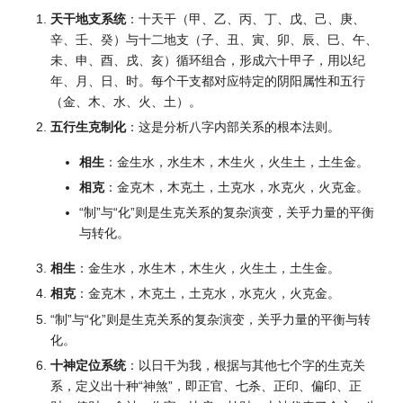
天干地支系统
：十天干（甲、乙、丙、丁、戊、己、庚、
辛、壬、癸）与十二地支（子、丑、寅、卯、辰、巳、午、
未、申、酉、戌、亥）循环组合，形成六十甲子，用以纪
年、月、日、时。每个干支都对应特定的阴阳属性和五行
（金、木、水、火、土）。
五行生克制化
：这是分析八字内部关系的根本法则。
相生
：金生水，水生木，木生火，火生土，土生金。
相克
：金克木，木克土，土克水，水克火，火克金。
“制”与“化”则是生克关系的复杂演变，关乎力量的平衡
与转化。
相生
：金生水，水生木，木生火，火生土，土生金。
相克
：金克木，木克土，土克水，水克火，火克金。
“制”与“化”则是生克关系的复杂演变，关乎力量的平衡与转
化。
十神定位系统
：以日干为我，根据与其他七个字的生克关
系，定义出十种“神煞”，即正官、七杀、正印、偏印、正