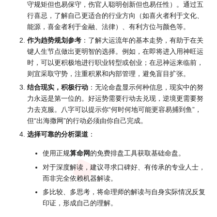
守规矩但也易保守，伤官人聪明创新但也易任性）。通过五
行喜忌，了解自己更适合的行业方向（如喜火者利于文化、
能源，喜金者利于金融、法律）、有利方位与颜色等。
作为趋势规划参考
：了解大运流年的基本走势，有助于在关
键人生节点做出更明智的选择。例如，在即将进入用神旺运
时，可以更积极地进行职业转型或创业；在忌神运来临前，
则宜采取守势，注重积累和内部管理，避免盲目扩张。
结合现实，积极行动
：无论命盘显示何种信息，现实中的努
力永远是第一位的。好运势需要行动去兑现，逆境更需要努
力去克服。八字可以提示你“何时何地可能更容易捕到鱼”，
但“出海撒网”的行动必须由你自己完成。
选择可靠的分析渠道
：
使用正规
算命网
的免费排盘工具获取基础命盘。
对于深度解读，建议寻求口碑好、有传承的专业人士，
而非完全依赖机器解读。
多比较、多思考，将命理师的解读与自身实际情况反复
印证，形成自己的理解。