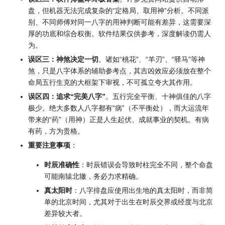
盘，但机器无法完成复杂的“定格局、取用神”分析。不同派
别、不同师傅对同一八字的用神判断可能有差异，这需要深
厚的功底和综合权衡。软件结果仅供参考，深度解读仍需人
为。
误区三：神煞决定一切
。诸如“桃花”、“羊刃”、“驿马”等神
煞，只是八字体系的辅助参考点，其吉凶效应必须放在整个
命局五行生克的大框架下审视，不可孤立夸大其作用。
误区四：追求“完美八字”
。五行完全平衡、十神俱佳的八字
极少。绝大多数人八字都有“病”（不平衡处），而大运流年
带来的“药”（用神）正是人生起伏、成就事业的契机。有病
有药，方为贵格。
重要注意事项
：
时辰准确性
：时辰错误会导致时柱完全不同，整个命盘
可能南辕北辙，务必力求精确。
真太阳时
：八字排盘应使用出生地的真太阳时，而非简
单的北京时间，尤其对于出生在时辰交界或经度与北京
差异较大者。