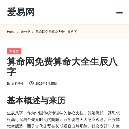
爱易网
Skip
to
公
content
历
Home
未分类
算命网免费算命大全生辰八字
阳
历
转
Posted
未分类
农
in
算命网免费算命大全生辰八
历
阴
字
历
查
By
天机先生
2026年3月25日
Posted
询
by
_2ebc.com
基本概述与来历
生辰八字，作为中国传统命理学的核心支柱，源远流长，其思想
根基可追溯至先秦时期的阴阳五行学说与天人感应观念。它并非
凭空臆造，而是古代先贤在长期观察自然规律、社会变迁与人生