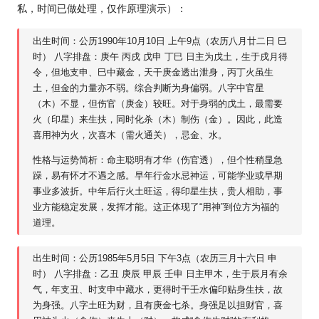
私，时间已做处理，仅作原理演示）：
出生时间：公历1990年10月10日 上午9点（农历八月廿二日 巳
时） 八字排盘：庚午 丙戌 戊申 丁巳 日主为戊土，生于戌月得
令，但地支申、巳中藏金，天干庚金透出泄身，丙丁火虽生
土，但金的力量亦不弱。综合判断为身偏弱。八字中官星
（木）不显，但伤官（庚金）较旺。对于身弱的戊土，最需要
火（印星）来生扶，同时化杀（木）制伤（金）。因此，此造
喜用神为火，次喜木（需火通关），忌金、水。
性格与运势简析：命主聪明有才华（伤官透），但个性稍显急
躁，易有怀才不遇之感。早年行金水忌神运，可能学业或早期
事业多波折。中年后行火土旺运，得印星生扶，贵人相助，事
业方能稳定发展，发挥才能。这正体现了“用神”到位方为福的
道理。
出生时间：公历1985年5月5日 下午3点（农历三月十六日 申
时） 八字排盘：乙丑 庚辰 甲辰 壬申 日主甲木，生于辰月有余
气，年支丑、时支申中藏水，更得时干壬水偏印贴身生扶，故
为身强。八字土旺为财，且有庚金七杀。身强足以担财官，喜