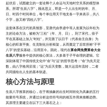
起伏后，试图建立的一套诠释个人命运与天地时空关系的模型体
系。所谓“生辰八字”，顾名思义，即是一个人出生时的年、月、
日、时四个时间单位，每个单位用天干地支各一字来表示，共八
个字，故又称“四柱八字”。
这套体系在汉代初具雏形，至唐代由李虚中等人发展为以年柱为
主的论命方法，被称为“三柱”（年、月、日）。到了宋代，徐子
平在其基础上加入“时柱”，并完善了以日干（代表命主自身）为
核心的旺衰平衡、生克制化分析框架，从而奠定了后世所称“子平
八字”的坚实基础，沿用至今。因此，现代在
算命
网免费算命大全
生辰八字
服务中提供的核心算法，大多基于子平命理的逻辑。它
深刻体现了中国传统文化中“命”与“运”的哲学思考：“命”为先天定
数，由八字格局呈现；“运”为后天变数，随大运流年流转，二者
共同描绘出人生的基本轨迹。
核心方法与原理
生辰八字推算的核心，在于将抽象的出生时间转化为具象的五行
能量符号系统，并通过分析这些符号间的相互作用来推断趋势。
其原理主要建立在以下三大基石之上：