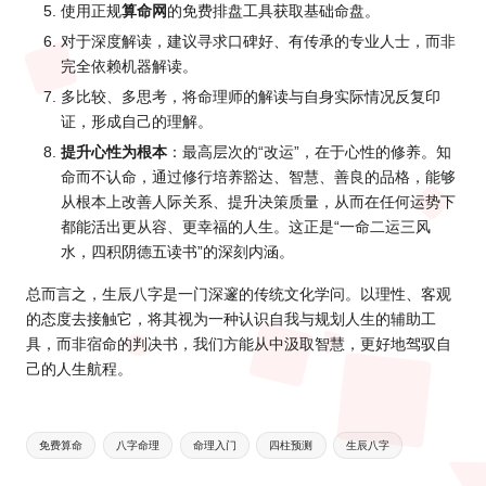
使用正规
算命网
的免费排盘工具获取基础命盘。
对于深度解读，建议寻求口碑好、有传承的专业人士，而非
完全依赖机器解读。
多比较、多思考，将命理师的解读与自身实际情况反复印
证，形成自己的理解。
提升心性为根本
：最高层次的“改运”，在于心性的修养。知
命而不认命，通过修行培养豁达、智慧、善良的品格，能够
从根本上改善人际关系、提升决策质量，从而在任何运势下
都能活出更从容、更幸福的人生。这正是“一命二运三风
水，四积阴德五读书”的深刻内涵。
总而言之，生辰八字是一门深邃的传统文化学问。以理性、客观
的态度去接触它，将其视为一种认识自我与规划人生的辅助工
具，而非宿命的判决书，我们方能从中汲取智慧，更好地驾驭自
己的人生航程。
Tags:
免费算命
八字命理
命理入门
四柱预测
生辰八字