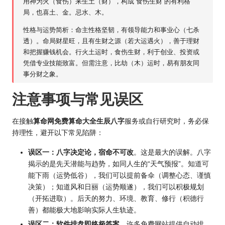
用神为火（食伤）来生土（财），构成“食伤生财”的有利格
局，也喜土、金。忌水、木。
性格与运势简析：命主性格坚韧，有领导能力和事业心（七杀
透）。命局财星旺，且有生财之源（若大运遇火），善于理财
和把握赚钱机会。行火土运时，食伤生财，利于创业、投资或
凭借专业技能致富。但需注意，比劫（木）运时，易有朋友同
事分财之象。
注意事项与常见误区
在接触
算命网免费算命大全生辰八字
服务或自行研究时，务必保
持理性，避开以下常见陷阱：
误区一：八字决定论，宿命不可改
。这是最大的误解。八字
揭示的是先天潜能与趋势，如同人生的“天气预报”。知道可
能下雨（运势低谷），我们可以提前备伞（调整心态、谨慎
决策）；知道风和日丽（运势顺遂），我们可以积极规划
（开拓进取）。后天的努力、环境、教育、修行（积德行
善）都能极大地影响实际人生轨迹。
误区二：软件排盘即终极答案
。许多免费网站提供自动排