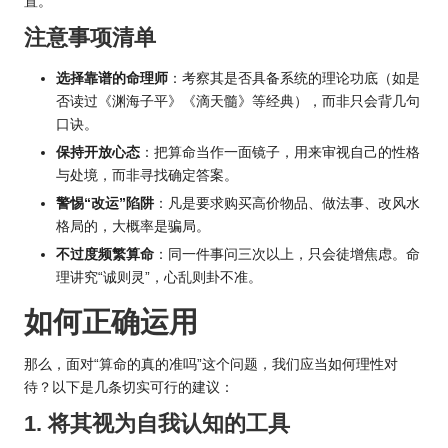
置。
注意事项清单
选择靠谱的命理师
：考察其是否具备系统的理论功底（如是
否读过《渊海子平》《滴天髓》等经典），而非只会背几句
口诀。
保持开放心态
：把算命当作一面镜子，用来审视自己的性格
与处境，而非寻找确定答案。
警惕“改运”陷阱
：凡是要求购买高价物品、做法事、改风水
格局的，大概率是骗局。
不过度频繁算命
：同一件事问三次以上，只会徒增焦虑。命
理讲究“诚则灵”，心乱则卦不准。
如何正确运用
那么，面对“算命的真的准吗”这个问题，我们应当如何理性对
待？以下是几条切实可行的建议：
1. 将其视为自我认知的工具