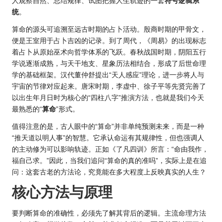
人观察自然、总结规律、试图把握人生轨迹的一套
符号逻辑系
统
。
算命的源头可追溯至远古时期的占卜活动。殷商时期的甲骨文，
便是王室用于占卜吉凶的记录。到了周代，《周易》的出现标志
着占卜从原始巫术向哲学体系的飞跃。春秋战国时期，阴阳五行
学说逐渐成熟，与天干地支、星象历法相结合，形成了后世命理
学的基础框架。汉代董仲舒提出“天人感应”理论，进一步将人与
宇宙的节律对应起来。唐宋时期，李虚中、徐子平等先贤完善了
以出生年月日时为核心的“四柱八字”推演方法，也就是我们今天
最熟悉的“
算命
”形式。
值得注意的是，古人眼中的“算命”并非单纯预测未来，而是一种
“推天道以明人事”的智慧。它承认命运有其规律性，但也强调人
的主动修为可以影响轨迹。正如《了凡四训》所言：“命由我作，
福自己求。”因此，当我们追问“算命的真的准吗”，实际上是在追
问：这套古老的方法论，究竟能在多大程度上反映真实的人生？
核心方法与原理
要判断算命的准确性，必须先了解其背后的逻辑。主流命理方法