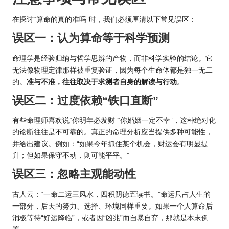
在探讨“算命的真的准吗”时，我们必须厘清以下常见误区：
误区一：认为算命等于科学预测
命理学是经验归纳与哲学思辨的产物，而非科学实验的结论。它
无法像物理定律那样被重复验证，因为每个生命体都是独一无二
的。
准与不准，往往取决于求测者自身的解读与行动
。
误区二：过度依赖“铁口直断”
有些命理师喜欢说“你明年必发财”“你婚姻一定不幸”，这种绝对化
的论断往往是不可靠的。真正的命理分析应当提供多种可能性，
并给出建议。例如：“如果今年抓住某个机会，财运会有明显提
升；但如果保守不动，则可能平平。”
误区三：忽略主观能动性
古人云：“一命二运三
风水
，四积阴德五读书。”命运只占人生的
一部分，后天的努力、选择、环境同样重要。如果一个人算命后
消极等待“好运降临”，或者因“凶兆”而自暴自弃，那就是本末倒