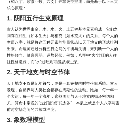
（如八字、紫微斗数、六爻）并非凭空捏造，而是基于以下三大
核心原理：
1. 阴阳五行生克原理
古人认为世界由金、木、水、火、土五种基本元素构成，它们之
间存在相生（如木生火）与相克（如水克火）的关系。每个人的
生辰八字，就是将这五种元素的能量状态以天干地支的形式排列
出来。命理师通过分析五行之间的平衡与失衡，来判断一个人的
性格倾向、健康强弱、运势起伏。例如，八字中“火”过旺的人往
往性格急躁，而“水”过旺则可能思虑过深。
2. 天干地支与时空节律
天干地支不仅是纪年符号，更是一套完整的时空坐标系统。古人
发现，自然界与人类社会都存在周期性的波动。比如，每十年一
个大运，每一年一个流年，这些周期与天干地支的循环密切相
关。算命中常说的“走好运”或“犯太岁”，本质上就是个人八字与当
前时空场之间的共振或冲突。
3. 象数理模型