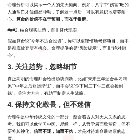
命理分析可以揭示一个人的先天倾向。例如，八字中“伤官”旺的
人通常口才佳但易冲动，了解这一点后，可以有意识地培养耐
心。
算命的价值不在于预测，而在于提醒
。
###2. 结合现实决策，而非替代现实
假如算命说“今年不适合投资”，你可以更谨慎地考察项目，而不
是彻底放弃所有机会。命理提供的是“风险提示”，而非“绝对指
令”。
3. 关注趋势，忽略细节
真正高明的命理师会给出趋势判断，比如“未来三年适合学习积
累”“中年之后财运渐旺”，而不会说“你下周二下午三点会捡到
钱”。关注大方向，有助于制定人生战略。
4. 保持文化敬畏，但不迷信
命理学是中华传统文化的一部分，蕴含着古人对天人关系的思
考。我们可以像学习中医、易经一样，从哲学层面欣赏它，但不
要将其神化。
信而不迷，知而不执
，才是对待算命最健康的态
度。