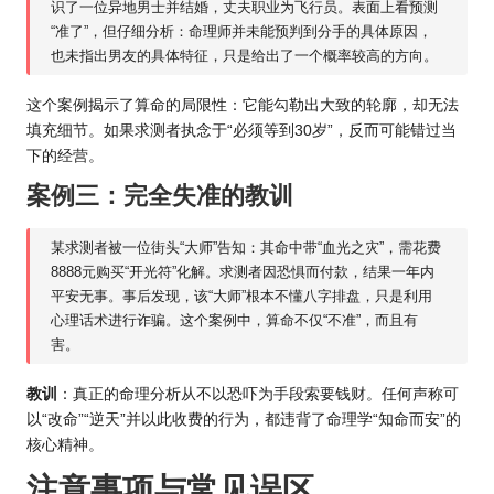
识了一位异地男士并结婚，丈夫职业为飞行员。表面上看预测
“准了”，但仔细分析：命理师并未能预判到分手的具体原因，
也未指出男友的具体特征，只是给出了一个概率较高的方向。
这个案例揭示了算命的局限性：它能勾勒出大致的轮廓，却无法
填充细节。如果求测者执念于“必须等到30岁”，反而可能错过当
下的经营。
案例三：完全失准的教训
某求测者被一位街头“大师”告知：其命中带“血光之灾”，需花费
8888元购买“开光符”化解。求测者因恐惧而付款，结果一年内
平安无事。事后发现，该“大师”根本不懂八字排盘，只是利用
心理话术进行诈骗。这个案例中，算命不仅“不准”，而且有
害。
教训
：真正的命理分析从不以恐吓为手段索要钱财。任何声称可
以“改命”“逆天”并以此收费的行为，都违背了命理学“知命而安”的
核心精神。
注意事项与常见误区