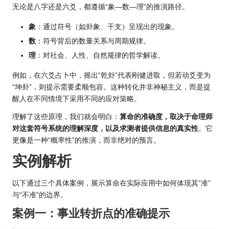
无论是八字还是六爻，都遵循“象—数—理”的推演路径。
象
：通过符号（如卦象、干支）呈现出的现象。
数
：符号背后的数量关系与周期规律。
理
：对社会、人性、自然规律的哲学解读。
例如，在六爻占卜中，摇出“乾卦”代表刚健进取，但若动爻变为
“坤卦”，则提示需要柔顺包容。这种转化并非神秘主义，而是提
醒人在不同情境下采用不同的应对策略。
理解了这些原理，我们就会明白：
算命的准确度，取决于命理师
对这套符号系统的理解深度，以及求测者提供信息的真实性
。它
更像是一种“概率性”的推演，而非绝对的预言。
实例解析
以下通过三个具体案例，展示算命在实际应用中如何体现其“准”
与“不准”的边界。
案例一：事业转折点的准确提示