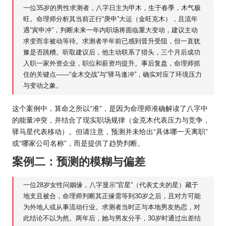
一位35岁的男性求测者，八字日主为甲木，生于春季，木气极
旺。命理师分析其当前正行“庚申”大运（金旺克木），且流年
遇“寅申冲”，判断未来一年内职场将面临重大变动，建议主动
求变而非被动等待。求测者半年前已感到晋升受阻，但一直犹
豫是否跳槽。听取建议后，他主动联系了猎头，三个月后成功
入职一家外资企业，职位和薪资均提升。事后复盘，命理师抓
住的关键点——“金木交战”与“驿马逢冲”，确实对应了环境压力
与变动之象。
这个案例中，算命之所以“准”，是因为命理师准确解读了八字中
的能量冲突，并结合了现实职场规律（金克木代表压力与竞争，
驿马星代表移动）。但请注意，预测并未给出“具体哪一天离职”
或“哪家公司名称”，而是提供了趋势判断。
案例二：预测的模糊与偏差
一位28岁女性问姻缘，八字显示“官星”（代表丈夫的星）藏于
地支且被合，命理师判断其正缘需等到30岁之后，且对方可能
为外地人或从事流动行业。求测者当时正与本地男友热恋，对
此结论不以为然。两年后，她与男友分手，30岁时通过出差结