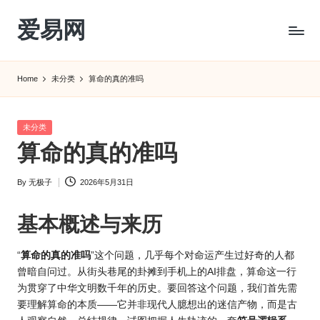
爱易网
Skip
to
公
content
历
Home
未分类
算命的真的准吗
阳
历
转
Posted
未分类
农
in
算命的真的准吗
历
阴
By
无极子
2026年5月31日
历
Posted
查
by
询
基本概述与来历
_2ebc.com
“
算命
的真的准吗
”这个问题，几乎每个对命运产生过好奇的人都
曾暗自问过。从街头巷尾的卦摊到手机上的AI排盘，算命这一行
为贯穿了中华文明数千年的历史。要回答这个问题，我们首先需
要理解算命的本质——它并非现代人臆想出的迷信产物，而是古