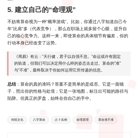
5. 建立自己的“命理观”
不妨将算命视为一种“概率游戏”。比如，你通过八字知道自己今
年“比肩”多（代表竞争），那么在职场上就多留个心眼，提升自
己的核心竞争力。这样一来，即使算命的具体细节有偏差，你的
行动本身已经改变了运势。
《周易》有云：“天行健，君子以自强不息。”命运或许有固定
的轨道，但我们可以决定用什么样的姿态去走过。算命的“准”
与“不准”，最终取决于你如何运用它所传递的信息。
总结
：算命的真的准吗？答案不是简单的是或否。它是一面镜
子，照出你的性格与处境；它是一张地图，标注出可能的路径与
陷阱。但真正的罗盘，始终在你自己的手中。
Tags:
传统文化
八字算命
占卜实例
命理原理
算命准不准