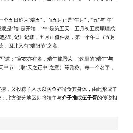
日称为“端五”，而五月正是“午月”，“五”与“午”
思是“端”是开端，“午”是第五天，五月初五便顺理成
据《荆楚岁时记》记载，五月正值仲夏，第一个午日（五月
茂，因此又有“端阳节”之名。
中写道：“宫衣亦有名，端午被恩荣。”这里的“端午”与
天中节”（取“天之正中”之意）等雅称。每一个名字，
打捞，又投粽子入水以防鱼虾啃食其身体，由此形成了
统；北方部分地区则将端午与
介子推
或
伍子胥
的传说相