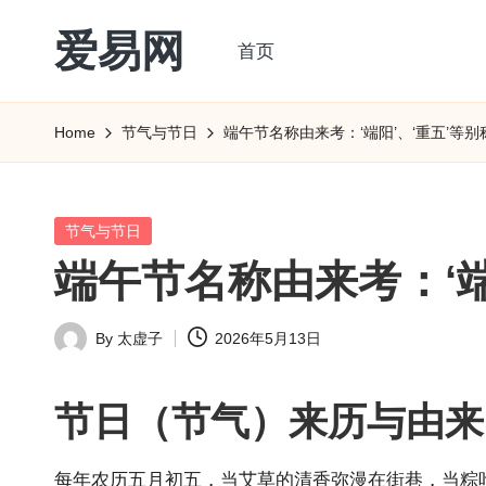
爱易网
首页
Skip
to
公
content
历
Home
节气与节日
端午节名称由来考：‘端阳’、‘重五’等
阳
历
转
Posted
节气与节日
农
in
端午节名称由来考：‘端
历
阴
By
太虚子
2026年5月13日
历
Posted
查
by
询
节日（节气）来历与由来
_2ebc.com
每年农历五月初五，当艾草的清香弥漫在街巷，当粽