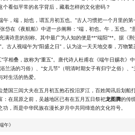
这个看似平常的名字背后，藏着怎样的文化密码？
端午，端，始也，谓五月初五也。”古人习惯把一个月里的第一个五
代张岱在《夜航船》中进一步阐释：“端，初也。午，五也。”意
诸多充满诗意的别称。其中最广为人知的便是**“端阳”**。
”。古人视端午为“阳盛之日”，认为这一天天地交泰，万物繁
“五”字相叠，故称为“重五”。唐代诗人杜甫在《端午日赐衣》
午浴兰汤的习俗）、“女儿节”（明清时期女子有归宁之俗）、“
与对生活的热爱。
位楚国三闾大夫在五月初五抱石投汨罗江，百姓闻讯后划船
富：在屈原之前，吴越地区已有在五月五日祭祀
龙图腾
的传
之功，而是中华民族在漫长岁月中共同缔造的文化符号。
《端午》