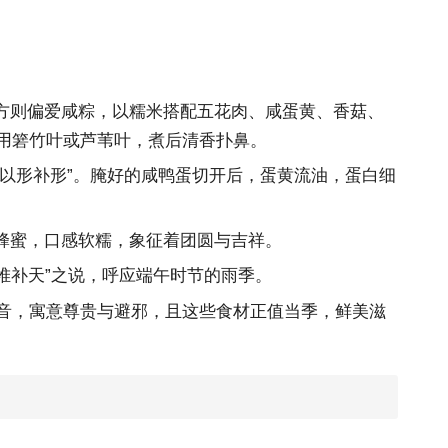
方则偏爱咸粽，以糯米搭配五花肉、咸蛋黄、香菇、
多用箬竹叶或芦苇叶，煮后清香扑鼻。
以形补形”。腌好的咸鸭蛋切开后，蛋黄流油，蛋白细
蜂蜜，口感软糯，象征着团圆与吉祥。
堆补天”之说，呼应端午时节的雨季。
谐音，寓意尊贵与避邪，且这些食材正值当季，鲜美滋