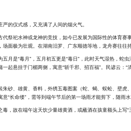
庄严的仪式感，又充满了人间的烟火气。
古代祭祀水神或龙神的竞技，如今已发展为国际性的体育赛
，场面极为壮观。在湖南汨罗、广东顺德等地，龙舟赛往往
五月是“毒月”，五月初五更是“毒日”，此时天气湿热，蛇
一起悬挂于门楣两侧，寓意“斩千邪、招百福”。民谚云：“
装朱砂、雄黄、香料，外绣五毒图案（蛇、蝎、蜈蚣、壁虎
寓意“长命缕”，需等到端午节后的第一场雨才能剪下，随雨
之毒，故在端午这天饮少量雄黄酒，或蘸酒在孩童额头上写“