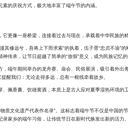
元素的庆祝方式，极大地丰富了端午节的内涵。
，它更像一座桥梁，连接着过去与现在，承载着中华民族的
漫漫其修远兮，吾将上下而求索”的执着，伍子胥“忠贞不渝”
精神传承，让节日超越了简单的“放假”意义，成为民族记忆
方，端午期间举办的龙舟赛、庙会、民俗展演，吸引着外出
它提醒我们：无论走得多远，总有一根线牵着故乡。
草、佩香囊、饮雄黄酒，本质上是古人应对夏季湿热环境的卫
类非物质文化遗产代表作名录”。这标志着端午节不仅是中国
记录家乡的端午习俗，让传统节日在新时代焕发出新的活力