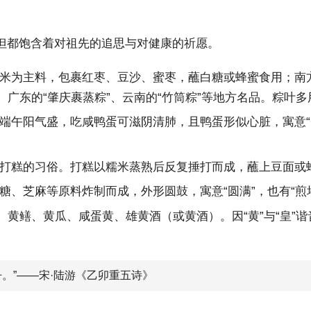
但都饱含着对祖先的追思与对健康的祈愿。
米为主料，包裹红枣、豆沙、蜜枣，蘸白糖或蜂蜜食用；南
、广东的“肇庆裹蒸粽”、云南的“竹筒粽”等地方名品。粽叶
端午阳气盛，吃咸鸭蛋可滋阴清肺，且鸭蛋形似心脏，寓意“
打糕的习俗。打糕以糯米蒸熟后反复捶打而成，蘸上豆面或
糖、芝麻等原料炸制而成，外形圆鼓，寓意“圆满”，也有“煎
、黄鳝、黄瓜、咸蛋黄、雄黄酒（或黄酒）。因“黄”与“皇”
。”——宋·陆游《乙卯重五诗》