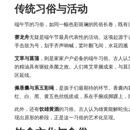
传统习俗与活动
端午节的习俗，如同一幅色彩斑斓的民俗长卷，既有
赛龙舟
无疑是端午节最具代表性的活动。这项起源于
手击鼓为号，划手齐声呐喊，桨叶翻飞间，水花四溅
艾草与菖蒲
，则是家家户户必备的端午习俗。古人认为
的精油具有驱蚊杀菌之效。人们将艾草捆成束，与菖蒲
区延续。
佩香囊与系五彩绳
，是孩子们最期待的环节。香囊内
红、白、黑、黄五色丝线搓成，系在手腕或脚踝上，
此外，还有
饮雄黄酒
的习俗。古人认为雄黄能解蛇虫
现出原形的桥段，正是这一习俗的艺术化呈现。