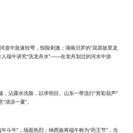
河道中急速转弯，惊险刺激；湖南汨罗的“屈原故里龙
人端午讲究“洗龙舟水”——在龙舟划过的河水中游
蒲，沾露水洗脸，以求明目。山东一带流行“剪彩葫芦”
“清凉一夏”。
午斗牛”，场面热烈；纳西族将端午称为“药王节”，当