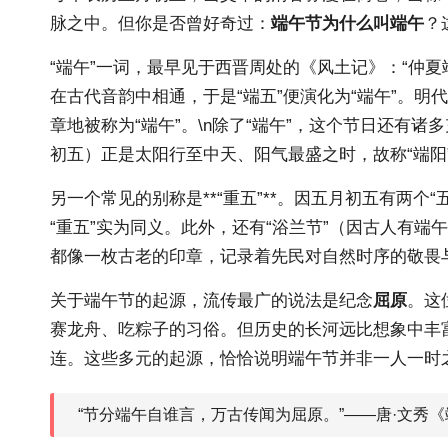
脉之中。但你是否曾好奇过：
端午节为什么叫端午
？
“端午”一词，最早见于西晋周处的《风土记》：“仲夏
在古代音韵中相通，于是“端五”便演化为“端午”。明
章地被称为“端午”。\n除了“端午”，这个节日还有
初五）正是太阳行至中天、阳气最盛之时，故称“端阳
另一个常见的别称是**“重五”**。因五月初五有两个
“重五”实为同义。此外，还有“浴兰节”（因古人有端
都像一枚古老的印章，记录着先民对自然时序的敬畏
关于端午节的起源，流传最广的说法是纪念
屈原
。这
赛龙舟、吃粽子的习俗。但历史的长河远比想象中丰
连。这些多元的起源，恰恰说明端午节并非一人一时
“节分端午自谁言，万古传闻为屈原。”——唐·文秀