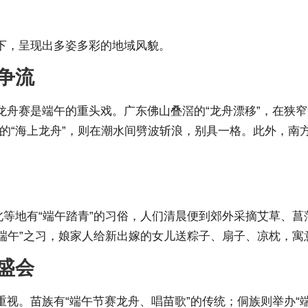
下，呈现出多姿多彩的地域风貌。
争流
舟赛是端午的重头戏。广东佛山叠滘的“龙舟漂移”，在狭窄
的“海上龙舟”，则在潮水间劈波斩浪，别具一格。此外，南方
北等地有“端午踏青”的习俗，人们清晨便到郊外采摘艾草、菖
端午”之习，娘家人给新出嫁的女儿送粽子、扇子、凉枕，寓意
盛会
视。苗族有“端午节赛龙舟、唱苗歌”的传统；侗族则举办“端