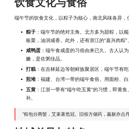
饮食文化与食俗
端午节的饮食文化，以粽子为核心，南北风味各异，
粽子
：端午节的绝对主角。北方多为甜粽，以糯
板栗，油润咸香。此外，还有浙江的“嘉兴肉粽”
咸鸭蛋
：端午食咸蛋的习俗由来已久。古人认为
嫩，是佐粥佳品。
打糕
：在吉林延边等朝鲜族聚居区，端午节有吃
煎堆
：福建、台湾一带的端午食俗。用面粉、白
五黄
：江浙一带有“端午吃五黄”的习惯，即黄鱼
补。
“粽包分两髻，艾束著危冠。旧俗方储药，羸躯亦点丹