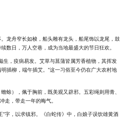
事。龙舟窄长如梭，船头雕有龙头，船尾饰以龙尾，鼓
持续数日，万人空巷，成为当地最盛大的节日狂欢。
虫滋生，疫病易发。艾草与菖蒲皆属芳香植物，其挥发
清明插柳，端午插艾。”这一习俗至今仍在广大农村地
、蟾蜍），佩于胸前，既美观又辟邪。五彩绳则用青、
水冲走，带走一年的晦气。
王”字，以求镇邪。《白蛇传》中，白娘子误饮雄黄酒