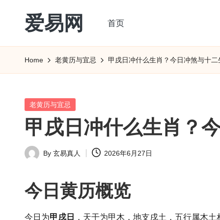
爱易网
首页
Skip
to
公
content
历
Home
老黄历与宜忌
甲戌日冲什么生肖？今日冲煞与十二
阳
历
转
Posted
老黄历与宜忌
农
in
甲戌日冲什么生肖？
历
阴
By
玄易真人
2026年6月27日
历
Posted
查
by
询
今日
黄历
概览
_2ebc.com
今日为
甲戌日
，天干为甲木，地支戌土，五行属木土