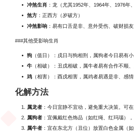
冲煞生肖
：龙（尤其1952年、1964年、1976年、
煞方
：正西方（岁破方）
冲煞影响
：易有口舌是非、意外受伤、破财损友
###其他受影响生肖
狗
（值日）：戌日与狗相刑，属狗者今日易有小
牛
（相破）：丑戌相破，属牛者易有合作不顺、
鸡
（相害）：酉戌相害，属鸡者易遇是非、感情
化解方法
属龙者
：今日宜静不宜动，避免重大决策。可在
属狗者
：宜佩戴红色饰品（如红绳、红玛瑙），
属牛者
：宜在东北方（丑位）放置白色金属（如