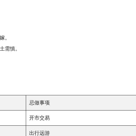
嫁。
土需慎。
忌做事项
开市交易
出行远游