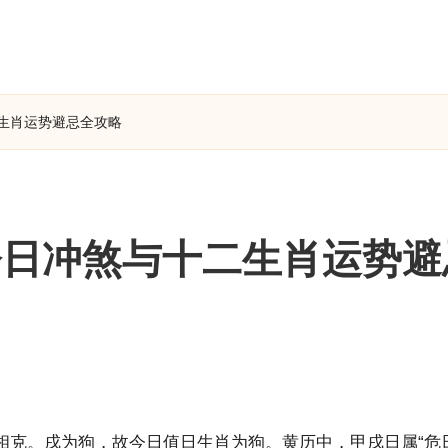
生肖运势避忌全攻略
今日冲煞与十二生肖运势避
相克。戌为狗，故今日值日
生肖
为狗。黄历中，甲戌日属“危