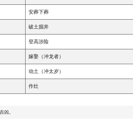
安葬下葬
破土掘井
登高涉险
嫁娶（冲龙者）
动土（冲太岁）
作灶
吉凶。