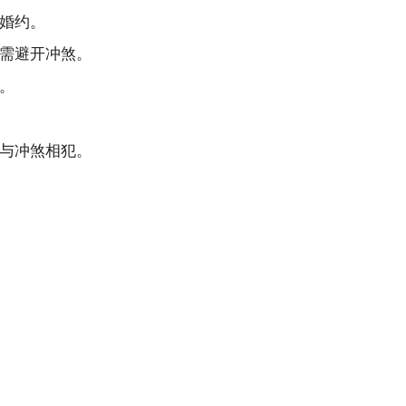
婚约。
需避开冲煞。
。
与冲煞相犯。