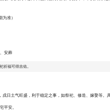
日期为准）
、安葬
祀祈福可得吉佑。
，戌日土气旺盛，利于稳定之事，如祭祀、修造、嫁娶等。
宅平安。