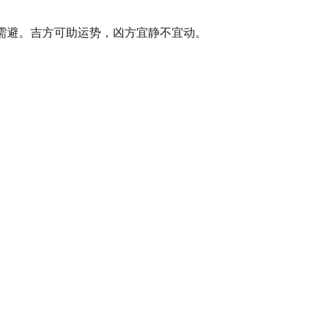
需避。吉方可助
运势
，凶方宜静不宜动。