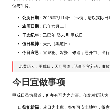
位与生肖。
公历日期
：2025年7月14日（示例，请以实际
农历日期
：巳年六月二十
干支纪年
：乙巳年 癸未月 甲戌日
值日星神
：天刑（黑道日）
今日宜忌
：宜祭祀、嫁娶、修造；忌开市、出行
老黄历云：甲戌日，天刑黑道，诸事不宜妄动，唯祭
今日宜做事项
甲戌日虽为黑道，但亦有可为之吉事。传统黄历认为
祭祀祈福
：戌日为土库，祭祀可安土地神，得家