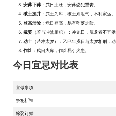
安葬下葬
：戌日土旺，安葬恐犯重丧。
破土掘井
：戌土为库，破土则泄气，不利家运。
登高涉险
：危日登高，易有坠落之险。
嫁娶
（若与冲煞相犯）：冲龙日，属龙者不宜婚
动土
（若冲太岁）：乙巳年戌日与太岁相刑，动
作灶
：戌日火库，作灶易引火患。
今日宜忌对比表
宜做事项
祭祀祈福
嫁娶订婚