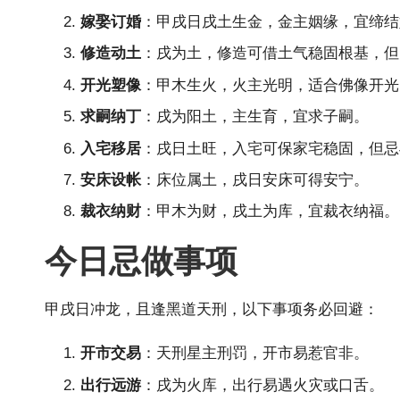
嫁娶订婚
：甲戌日戌土生金，金主姻缘，宜缔结
修造动土
：戌为土，修造可借土气稳固根基，但
开光塑像
：甲木生火，火主光明，适合佛像开光
求嗣纳丁
：戌为阳土，主生育，宜求子嗣。
入宅移居
：戌日土旺，入宅可保家宅稳固，但忌
安床设帐
：床位属土，戌日安床可得安宁。
裁衣纳财
：甲木为财，戌土为库，宜裁衣纳福。
今日忌做事项
甲戌日冲龙，且逢黑道天刑，以下事项务必回避：
开市交易
：天刑星主刑罚，开市易惹官非。
出行远游
：戌为火库，出行易遇火灾或口舌。