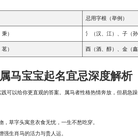
忌用字根（举例）
、秉）
氵（汉、江）、子（孙
、茗）
酉（酒、醇）、金（鑫
属马宝宝起名宜忌深度解析
名实践可以给你更直观的答案。属马者性格热情奔放，但易急
动物，草字头寓意衣食无忧，一生不愁吃穿。
，增强生肖马的活力与贵人运。