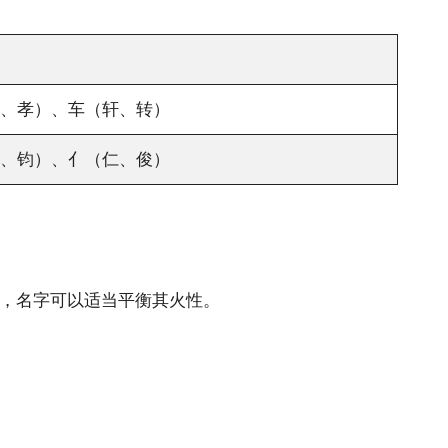
、孝）、车（轩、转）
、钧）、亻（仁、俊）
躁，名字可以适当平衡其火性。