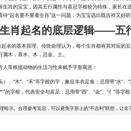
等
生肖的
宝宝，因其五行属性与喜忌字根较为特殊，家长在
看待“起名要不要看生肖”这一问题，为宝宝选出既吉祥又好
生肖起名的底层逻辑——五
生肖起名的基本原理。传统命理认为，每个生肖都有其对应的
行属木，喜水、木，忌金、土。
古人常根据动物的生活习性来赋予字形寓意：
）、“木”、“禾”等字根的字，象征丰衣足食；忌用带“水”、“
“艹”的字根，代表安全与富足；忌用带“酉”、“金”、“亻”等字
理暗示。合理参考宜忌，可以避免字形上的“不吉利”联想，让名