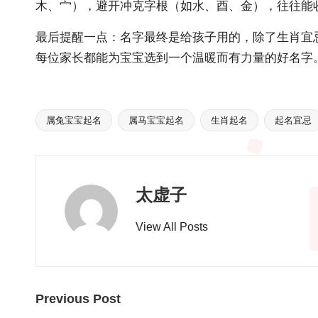
木、宀），避开冲克字根（如水、酉、金），往往能
最后提醒一点：名字最终是给孩子用的，除了生肖宜
每位家长都能为宝宝选到一个温暖而有力量的好名字
属兔宝宝起名
属马宝宝起名
生肖起名
起名宜忌
Tags:
太虚子
View All Posts
Post
Previous Post