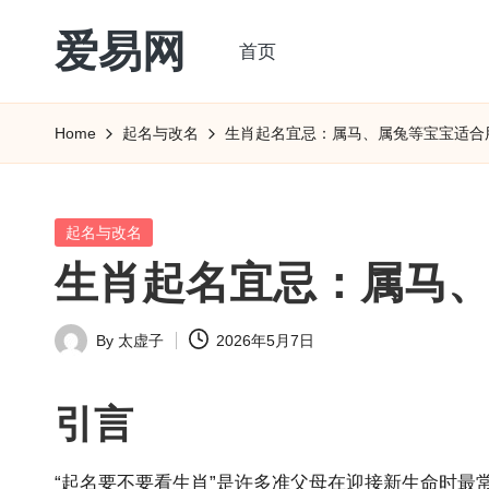
爱易网
首页
Skip
to
公
content
历
Home
起名与改名
生肖起名宜忌：属马、属兔等宝宝适合
阳
历
转
Posted
起名与改名
农
in
生肖起名宜忌：属马
历
阴
By
太虚子
2026年5月7日
历
Posted
查
by
询
引言
_2ebc.com
“起名要不要看
生肖
”是许多准父母在迎接新生命时最