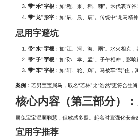
带“禾”字根
：如“程、秉、稻、穗”。禾代表五
带“龙”形字
：如“辰、晨、宸”。传统中“龙马精
忌用字避坑
带“水”字根
：如“江、河、海、雨”。水火相克
带“子”字根
：如“孙、孝、孟”。子午相冲，影
带“车”字根
：如“轩、轮、辉”。马被车“驾”住
案例
：若男宝宝属马，取名“若林”比“浩然”更符合
核心内容（第三部分）：
属兔宝宝温顺聪慧，但敏感多疑。起名时宜强化安全感
宜用字推荐