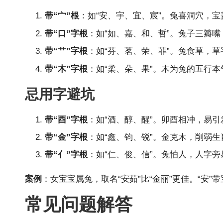
带“宀”根
：如“安、宇、宜、宸”。兔喜洞穴，
带“口”字根
：如“如、嘉、和、哲”。兔子三瓣
带“艹”字根
：如“芬、茗、荣、菲”。兔食草，
带“木”字根
：如“柔、朵、果”。木为兔的五行
忌用字避坑
带“酉”字根
：如“酒、醇、醒”。卯酉相冲，易
带“金”字根
：如“鑫、钧、锐”。金克木，削弱
带“亻”字根
：如“仁、俊、信”。兔怕人，人字
案例
：女宝宝属兔，取名“安茹”比“金丽”更佳。“安”
常见问题解答