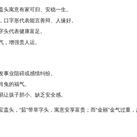
宝盖头寓意有家可归、安稳一生。
嘴，口字形代表能言善辩、人缘好。
草字头代表健康富足。
本气，增强贵人运。
引发事业阻碍或感情纠纷。
生肖兔的福气。
旁易让孩子胆小、缺乏安全感。
带宝盖头，“茹”带草字头，寓意安享富贵；而“金丽”金气过重