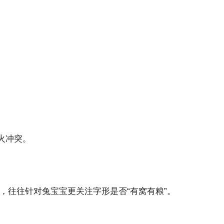
火冲突。
，往往针对兔宝宝更关注字形是否“有窝有粮”。