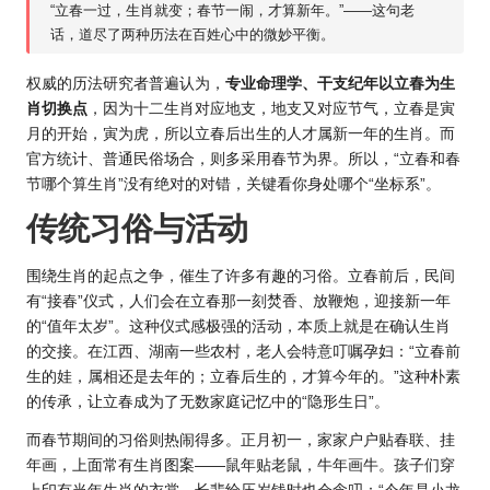
“立春一过，生肖就变；春节一闹，才算新年。”——这句老
话，道尽了两种历法在百姓心中的微妙平衡。
权威的历法研究者普遍认为，
专业命理学、干支纪年以立春为生
肖切换点
，因为十二生肖对应地支，地支又对应节气，立春是寅
月的开始，寅为虎，所以立春后出生的人才属新一年的生肖。而
官方统计、普通民俗场合，则多采用春节为界。所以，“立春和春
节哪个算生肖”没有绝对的对错，关键看你身处哪个“坐标系”。
传统习俗与活动
围绕生肖的起点之争，催生了许多有趣的习俗。立春前后，民间
有“接春”仪式，人们会在立春那一刻焚香、放鞭炮，迎接新一年
的“值年太岁”。这种仪式感极强的活动，本质上就是在确认生肖
的交接。在江西、湖南一些农村，老人会特意叮嘱孕妇：“立春前
生的娃，属相还是去年的；立春后生的，才算今年的。”这种朴素
的传承，让立春成为了无数家庭记忆中的“隐形生日”。
而春节期间的习俗则热闹得多。正月初一，家家户户贴春联、挂
年画，上面常有生肖图案——鼠年贴老鼠，牛年画牛。孩子们穿