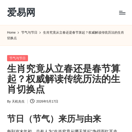
爱易网
Skip
to
公
content
历
Home
节气与节日
生肖究竟从立春还是春节算起？权威解读传统历法的生肖
阳
切换点
历
转
农
Posted
节气与节日
历
in
生肖究竟从立春还是春节算
阴
起？权威解读传统历法的生
历
查
肖切换点
询
_2ebc.com
By
天机先生
2026年5月17日
Posted
by
节日（节气）来历与由来
每到岁末年初，总有人为“
生肖
究竟从哪天算起”争得面红耳赤。