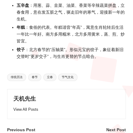
五辛盘
：用葱、蒜、韭菜、油菜、香菜等辛辣蔬菜拼盘，立
春食用，意在发五脏之气，驱走旧年的寒气，迎接新一年的
生机。
年糕
：食俗的代表。年糕谐音“年高”，寓意生肖轮转后生活
一年比一年好。南方多用糯米，北方多用黄米，蒸、煎、炒
皆宜。
饺子
：北方春节的“压轴菜”。形似元宝的饺子，象征着新旧
交替时“更岁交子”，与生肖更替的节点暗合。
Tags:
传统历法
春节
立春
节气文化
天机先生
View All Posts
Post
Previous Post
Next Post