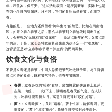
上印有当年生肖的衣裳，长辈给压岁钱时也会念叨：“今年是小龙
年，压住岁，保平安。”这些活动表面上是庆贺新年，实际上也是
在强化生肖的归属感。只不过，它们的参照系是春节，而非立
春。
有趣的是，一些地方还保留着“跨年生肖”的禁忌。比如在闽南地
区，如果立春在春节之后，那么从春节到立春这段时间出生的
人，会被视为“无属相”或“双属相”——既沾点旧年的气，又带点新
年的运。于是，家长会特意请
算命
先生为孩子定一个“准属相”，
这背后正是对“立春和春节哪个算生肖”的民间调和。
饮食文化与食俗
不管是
立春还是春节
，中国人总爱把节气吃进肚子里。与生肖切
换点相关的食俗，既有节气特色，也有年节味道。
春饼
：立春必吃的“咬春”食物。薄如蝉翼的饼皮卷上豆芽、
韭菜、肉丝，一口咬下去，满嘴都是春天的气息。古人认
为，吃春饼能迎新去旧，寓意生肖更替时“咬住好运”。
萝卜
：立春吃萝卜，又叫“啃春”。萝卜性凉，能解春困，更
重要的，“萝卜”谐音“摞步”，象征生肖交替时步步高升。